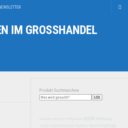
NEWSLETTER
N IM GROSSHANDEL
Produkt Suchmaschine
LOS
apple
Amazon
amazon restposten
Bekleidung
Gesichtspflege
Damenschuhe
Collier
fashion