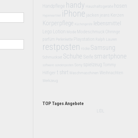
handy
hosen
Handpflege
Haushaltsgeräte
iPhone
jacken
jeans
Kerzen
Hygieneartikel
Körperpflege
lebensmittel
Küchengeräte
Lego
Lotion
Modeschmuck
Mode
Ohrringe
Playstation
parfüm
Perlenkette
Ralph Lauren
restposten
Samsung
röcke
smartphone
Schuhe
Seife
Schmuckset
spielzeug
Tommy
Sony
software
sonderposten
t shirt
Hilfiger
Weihnachten
Waschmaschinen
Werkzeug
TOP Tages Angebote
LIDL