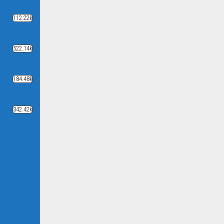
112.22k
522.14k
184.48k
342.42k