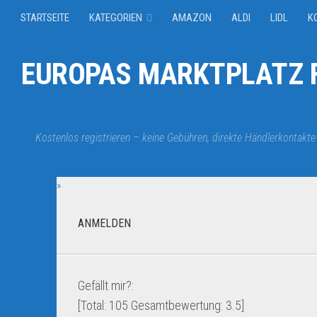
STARTSEITE
KATEGORIEN
AMAZON
ALDI
LIDL
K
EUROPAS MARKTPLATZ F
Kostenlos registrieren – keine Gebühren, direkte Händlerkontakte
»
ANMELDEN
Gefällt mir?:
[Total:
105
Gesamtbewertung:
3.5
]