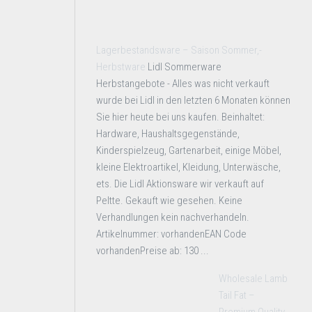
Lagerbestandsware – Saison Sommer,-
Herbstware
Lidl Sommerware
Herbstangebote - Alles was nicht verkauft
wurde bei Lidl in den letzten 6 Monaten können
Sie hier heute bei uns kaufen. Beinhaltet:
Hardware, Haushaltsgegenstände,
Kinderspielzeug, Gartenarbeit, einige Möbel,
kleine Elektroartikel, Kleidung, Unterwäsche,
ets. Die Lidl Aktionsware wir verkauft auf
Peltte. Gekauft wie gesehen. Keine
Verhandlungen kein nachverhandeln.
Artikelnummer: vorhandenEAN Code
vorhandenPreise ab: 130 ...
Wholesale Lamb
Tail Fat –