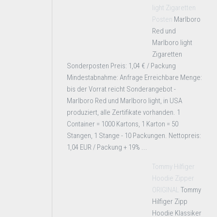
light Zigaretten
Posten
Marlboro
Red und
Marlboro light
Zigaretten
Sonderposten Preis: 1,04 € / Packung
Mindestabnahme: Anfrage Erreichbare Menge:
bis der Vorrat reicht Sonderangebot -
Marlboro Red und Marlboro light, in USA
produziert, alle Zertifikate vorhanden. 1
Container = 1000 Kartons, 1 Karton = 50
Stangen, 1 Stange - 10 Packungen. Nettopreis:
1,04 EUR / Packung + 19% ...
Tommy Hilfiger
Hoodie Zipper
ORIGINAL
Tommy
Hilfiger Zipp
Hoodie Klassiker