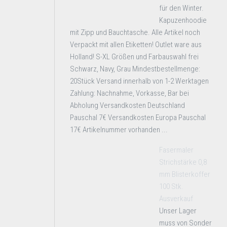
für den Winter.
Kapuzenhoodie
mit Zipp und Bauchtasche. Alle Artikel noch
Verpackt mit allen Etiketten! Outlet ware aus
Holland! S-XL Größen und Farbauswahl frei
Schwarz, Navy, Grau Mindestbestellmenge:
20Stück Versand innerhalb von 1-2 Werktagen
Zahlung: Nachnahme, Vorkasse, Bar bei
Abholung Versandkosten Deutschland
Pauschal 7€ Versandkosten Europa Pauschal
17€ Artikelnummer vorhanden ...
Fasermaler
Strichstärke 0,8
mm Blisterkoffer
100 Stk.
Ausverkauf
Unser Lager
muss von Sonder