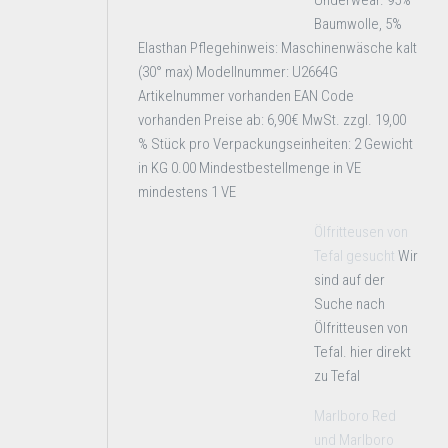
Underwear. 95%
Baumwolle, 5%
Elasthan Pflegehinweis: Maschinenwäsche kalt
(30° max) Modellnummer: U2664G
Artikelnummer vorhanden EAN Code
vorhanden Preise ab: 6,90€ MwSt. zzgl. 19,00
% Stück pro Verpackungseinheiten: 2 Gewicht
in KG 0.00 Mindestbestellmenge in VE
mindestens 1 VE
Ölfritteusen von
Tefal gesucht
Wir
sind auf der
Suche nach
Ölfritteusen von
Tefal. hier direkt
zu Tefal
Marlboro Red
und Marlboro