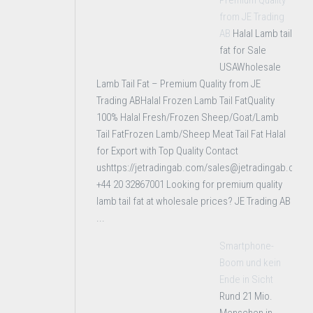
Premium Quality
from JE Trading
AB
Halal Lamb tail
fat for Sale
USAWholesale
Lamb Tail Fat – Premium Quality from JE
Trading ABHalal Frozen Lamb Tail FatQuality
100% Halal Fresh/Frozen Sheep/Goat/Lamb
Tail FatFrozen Lamb/Sheep Meat Tail Fat Halal
for Export with Top Quality Contact
ushttps://jetradingab.com/sales@jetradingab.com
+44 20 32867001 Looking for premium quality
lamb tail fat at wholesale prices? JE Trading AB
...
Smartphone-
Boom und kein
Ende in Sicht
Rund 21 Mio.