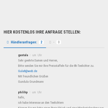
SAMSUNG LCD und LED Fernseh...
B2B Produkte
HIER KOSTENLOS IHRE ANFRAGE STELLEN:
Händleranfragen:
2
-
0
guntala
um Uhr
Sehr geehrte Damen und Herren,
Bitte senden Sie mir Ihre Preisstaffeln für die 8h-Teelichter zu.
Gula8@web.de
Mit freundlichen Grüßen
Gundula Grundmann
philihp
um Uhr
hallo,
ich habe Interesse an den Teelichtern
Können Sie mir bitte einen Preis/Stück und eine Mindestabnahme per