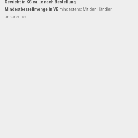
Gewicht in KG ca. je nach Bestellung
Dropshipping-Produkte
Mindestbestellmenge in VE
mindestens: Mit den Händler
B2B Produkte
besprechen
Grosshandel
Amazon
Aldi
Lidl
Kostenlos verkaufen
Anmelden
Kostenlos Registrieren
Newsletter