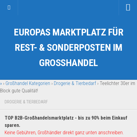
Startseite
EUROPAS MARKTPLATZ FÜR
Kategorien
Auto & Motorrad
REST- & SONDERPOSTEN IM
Drogerie & Tierbedarf
GROSSHANDEL
Fahrzeuge & Transport
Fashion & Mode
»
›
Großhandel Kategorien
›
Drogerie & Tierbedarf
›
Teelichter 30er im
Garten & Werkzeug
Block gute Qualität!
Geschäft, Büro & Schreibwaren
DROGERIE & TIERBEDARF
Geschenkartikel
Haushaltswaren
TOP B2B-Großhandelsmarktplatz - bis zu 90% beim Einkauf
Handy und Smartphone
sparen.
Keine Gebühren, Großhändler direkt ganz unten anschreiben.
Kosmetik & Pflege