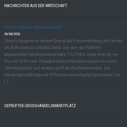
NACHRICHTEN AUS DER WIRTSCHAFT
Shopify hatte ein „Monsterquartal“
06/08/2026
Shopify steigerte im zweiten Quartal laut Pressemitteilung den Umsatz
um 34 Prozent auf 3,58 Mrd. Dollar. Das über die Plattform
abgewickelte Handelsvolumen habe 115,57 Mrd. Dollar erreicht, ein
Plus von 32 Prozent. Präsident Harley Finkelstein sprach von einem
„Monsterquartal“ und verwies auf KI als Wachstumstreiber. Das
Händlergeschäft habe mit 37 Prozent am kräftigsten geschoben. Für
[…]
GEPRÜFTER GROSSHANDELSMARKTPLATZ