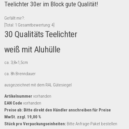
Teelichter 30er im Block gute Qualität!
Lebensmittel & Getränke
Multimedia & Elektro
Gefällt mir?:
[Total:
1
Gesamtbewertung:
4
]
Münzen
30 Qualitäts Teelichter
Spielzeug & Games
Schuhe & Accessoires
weiß mit Aluhülle
Sport & Freizeit
ca. 3,8×1,5cm
Uhren & Schmuck
ca. 8h Brenndauer
Wohnen & Einrichten
Restposten-Angebote
ausgezeichnet mit dem RAL Gütesiegel
Restposten für Privatpersonen
Artikelnummer
vorhanden
eBay Restposten kaufen
EAN Code
vorhanden
Preise ab: Bitte direkt den Händler anschreiben für Preise
Sonderposten-Angebote
MwSt. zzgl. 19,00 %
Saison & Eventprodkte
Stück pro Verpackungseinheiten:
Bitte Anfrage-Paket bestellen