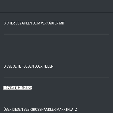
SICHER BEZAHLEN BEIM VERKÄUFER MIT:
DIESE SEITE FOLGEN ODER TEILEN:
112.22k
522.14k
184.48k
342.42k
ÜBER DIESEN B2B-GROSSHÄNDLER MARKTPLATZ