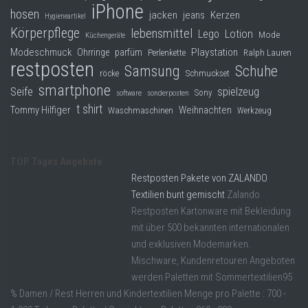
iPhone
hosen
jacken
jeans
Kerzen
Hygieneartikel
Körperpflege
lebensmittel
Lego
Lotion
Mode
Küchengeräte
Modeschmuck
Playstation
Ohrringe
parfüm
Perlenkette
Ralph Lauren
restposten
Samsung
Schuhe
röcke
Schmuckset
smartphone
Seife
spielzeug
Sony
software
sonderposten
t shirt
Tommy Hilfiger
Weihnachten
Waschmaschinen
Werkzeug
TOP Tages Angebote
Restposten Pakete von ZALANDO
Textilien bunt gemischt
Zalando
Restposten Kartonware mit Bekleidung
mit über 500 bekannten internationalen
und exklusiven Modemarken.
Mischware, Kundenretouren Angeboten
werden Paletten mit Sommertextilien95
% Damen / Rest Herren und Kindertextilien Menge pro Palette : 700 -