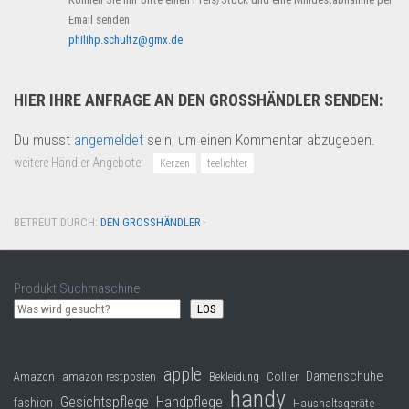
Email senden
philihp.schultz@gmx.de
HIER IHRE ANFRAGE AN DEN GROSSHÄNDLER SENDEN:
Du musst
angemeldet
sein, um einen Kommentar abzugeben.
weitere Händler Angebote:
Kerzen
teelichter
BETREUT DURCH:
DEN GROSSHÄNDLER
·
Produkt Suchmaschine
LOS
apple
Damenschuhe
Collier
Amazon
amazon restposten
Bekleidung
handy
Gesichtspflege
Handpflege
fashion
Haushaltsgeräte