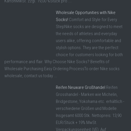
KartonMwSt. zzgl. 19,00 %Stück pro ...
Wholesale Opportunities with Nike
Socks!
Comfort and Style for Every
StepNike socks are designed to meet
the needs of athletes and everyday
users alike, offering comfortable and
stylish options. They are the perfect
choice for customers looking for both
performance and flair. Why Choose Nike Socks? Benefits of
Wholesale Purchasing Easy Ordering ProcessTo order Nike socks
wholesale, contact us today ...
Reifen Neuware Großhandel
Reifen
Grosshandel - Marken wie Michelin,
Bridgestone, Yokohama etc. erhältlich -
verschiedene Größen und Modelle.
Insgesamt 6000 Stk. Nettopreis: 13,90
EUR/Stück + 19% MwSt.
Verpackungseinheit (VE): Auf