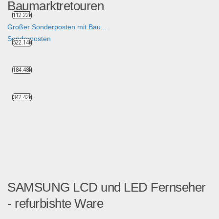
Baumarktretouren
112.22k
Großer Sonderposten mit Bau...
Sonderposten
522.14k
184.48k
342.42k
SAMSUNG LCD und LED Fernseher
- refurbishte Ware