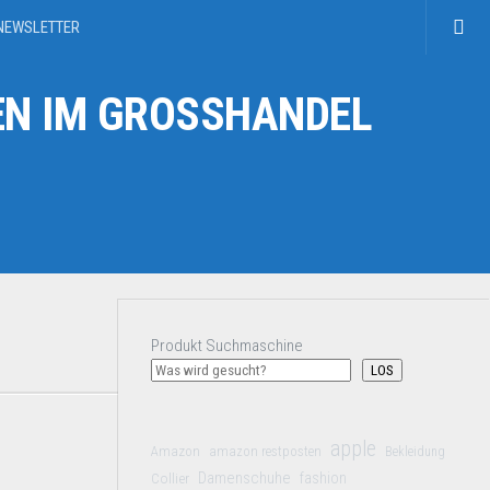
NEWSLETTER
N IM GROSSHANDEL
Produkt Suchmaschine
LOS
apple
Amazon
amazon restposten
Bekleidung
Damenschuhe
Collier
fashion