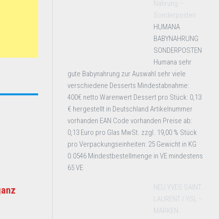
Nahrung –
Sonderposten
HUMANA
BABYNAHRUNG
SONDERPOSTEN
Humana sehr
gute Babynahrung zur Auswahl sehr viele
verschiedene Desserts Mindestabnahme:
400€ netto Warenwert Dessert pro Stück: 0,13
€ hergestellt in Deutschland Artikelnummer
vorhanden EAN Code vorhanden Preise ab:
0,13 Euro pro Glas MwSt. zzgl. 19,00 % Stück
pro Verpackungseinheiten: 25 Gewicht in KG
0.0546 Mindestbestellmenge in VE mindestens
65 VE
NEU YVES SAINT
ganz
LAURENT / YSL –
MARKEN