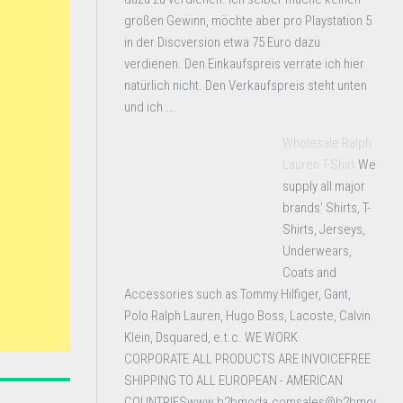
großen Gewinn, möchte aber pro Playstation 5
in der Discversion etwa 75 Euro dazu
verdienen. Den Einkaufspreis verrate ich hier
natürlich nicht. Den Verkaufspreis steht unten
und ich ...
Wholesale Ralph
Lauren T-Shirt
We
supply all major
brands’ Shirts, T-
Shirts, Jerseys,
Underwears,
Coats and
Accessories such as Tommy Hilfiger, Gant,
Polo Ralph Lauren, Hugo Boss, Lacoste, Calvin
Klein, Dsquared, e.t.c. WE WORK
CORPORATE.ALL PRODUCTS ARE INVOICEFREE
SHIPPING TO ALL EUROPEAN - AMERICAN
COUNTRIESwww.b2bmoda.comsales@b2bmoda.c