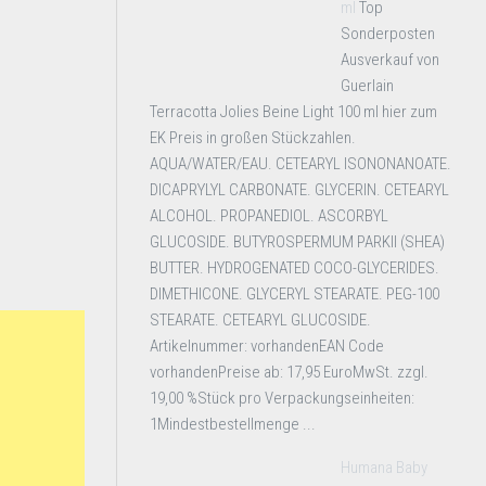
ml
Top
Sonderposten
Ausverkauf von
Guerlain
Terracotta Jolies Beine Light 100 ml hier zum
EK Preis in großen Stückzahlen.
AQUA/WATER/EAU. CETEARYL ISONONANOATE.
DICAPRYLYL CARBONATE. GLYCERIN. CETEARYL
ALCOHOL. PROPANEDIOL. ASCORBYL
GLUCOSIDE. BUTYROSPERMUM PARKII (SHEA)
BUTTER. HYDROGENATED COCO-GLYCERIDES.
DIMETHICONE. GLYCERYL STEARATE. PEG-100
STEARATE. CETEARYL GLUCOSIDE.
Artikelnummer: vorhandenEAN Code
vorhandenPreise ab: 17,95 EuroMwSt. zzgl.
19,00 %Stück pro Verpackungseinheiten:
1Mindestbestellmenge ...
Humana Baby