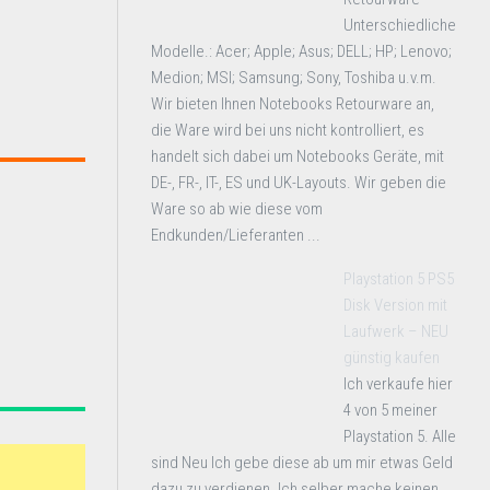
Unterschiedliche
Modelle.: Acer; Apple; Asus; DELL; HP; Lenovo;
Medion; MSI; Samsung; Sony, Toshiba u.v.m.
Wir bieten Ihnen Notebooks Retourware an,
die Ware wird bei uns nicht kontrolliert, es
handelt sich dabei um Notebooks Geräte, mit
DE-, FR-, IT-, ES und UK-Layouts. Wir geben die
Ware so ab wie diese vom
Endkunden/Lieferanten ...
Playstation 5 PS5
Disk Version mit
Laufwerk – NEU
günstig kaufen
Ich verkaufe hier
4 von 5 meiner
Playstation 5. Alle
sind Neu Ich gebe diese ab um mir etwas Geld
dazu zu verdienen. Ich selber mache keinen