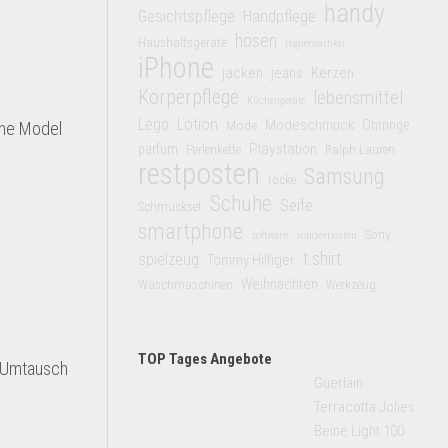
handy
Gesichtspflege
Handpflege
hosen
Haushaltsgeräte
Hygieneartikel
iPhone
jacken
jeans
Kerzen
Körperpflege
lebensmittel
Küchengeräte
Lego
Lotion
Modeschmuck
Mode
Ohrringe
ene Model
Playstation
parfüm
Perlenkette
Ralph Lauren
restposten
Samsung
röcke
Schuhe
Seife
Schmuckset
smartphone
Sony
software
sonderposten
t shirt
spielzeug
Tommy Hilfiger
Weihnachten
Waschmaschinen
Werkzeug
TOP Tages Angebote
. Umtausch
Guerlain
Terracotta Jolies
Beine Light 100