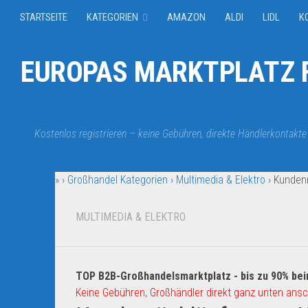
STARTSEITE
KATEGORIEN
AMAZON
ALDI
LIDL
K
EUROPAS MARKTPLATZ F
Kostenlos registrieren – keine Gebühren, direkte Händlerkontakte
»
›
Großhandel Kategorien
›
Multimedia & Elektro
›
Kundenr
MULTIMEDIA & ELEKTRO
TOP B2B-Großhandelsmarktplatz - bis zu 90% bei
Keine Gebühren, Großhändler direkt ganz unten ansc