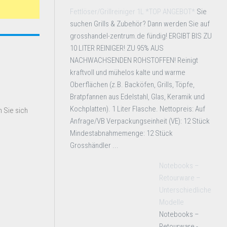
Fettlöser/Grillreiniger 1L *TOP ANGEBOT*
Sie
suchen Grills & Zubehör? Dann werden Sie auf
grosshandel-zentrum.de fündig! ERGIBT BIS ZU
10 LITER REINIGER! ZU 95% AUS
NACHWACHSENDEN ROHSTOFFEN! Reinigt
kraftvoll und mühelos kalte und warme
Oberflächen (z.B. Backöfen, Grills, Töpfe,
Bratpfannen aus Edelstahl, Glas, Keramik und
Kochplatten). 1 Liter Flasche. Nettopreis: Auf
 Sie sich
Anfrage/VB Verpackungseinheit (VE): 12 Stück
Mindestabnahmemenge: 12 Stück
Grosshändler ...
Notebooks –
Retourware –
Unterschiedliche
Modelle
Notebooks –
Retourware -