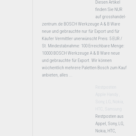
Diesen Artikel
finden Sie NUR
auf grosshandel-
zentrum.de BOSCH Werkzeuge A & B Ware
neue und gebrauchte nur für Export und für
Käufer Vermittler unerwünscht Preis: 5 EUR /
St. Mindestabnahme: 100 Erreichbare Menge:
10000 BOSCH Werkzeuge A & B Ware neue
und gebrauchte für Export. Wir können
wöchentlich mehrere Paletten Bosch zum Kauf
anbieten, alles ...
Restposten
Apple Handy ,
Sony, LG, Nokia,
HTC, Samsung
Restposten aus
Appel, Sony, LG,
Nokia, HTC,