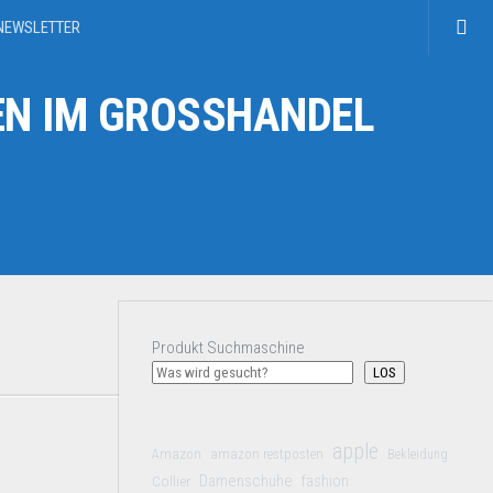
NEWSLETTER
N IM GROSSHANDEL
Produkt Suchmaschine
LOS
apple
Amazon
amazon restposten
Bekleidung
Damenschuhe
Collier
fashion