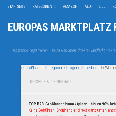
STARTSEITE
KATEGORIEN
AMAZON
ALDI
LIDL
K
EUROPAS MARKTPLATZ F
Kostenlos registrieren – keine Gebühren, direkte Händlerkontakte
»
›
Großhandel Kategorien
›
Drogerie & Tierbedarf
›
Wholes
DROGERIE & TIERBEDARF
TOP B2B-Großhandelsmarktplatz - bis zu 90% bei
Keine Gebühren, Großhändler direkt ganz unten ansc