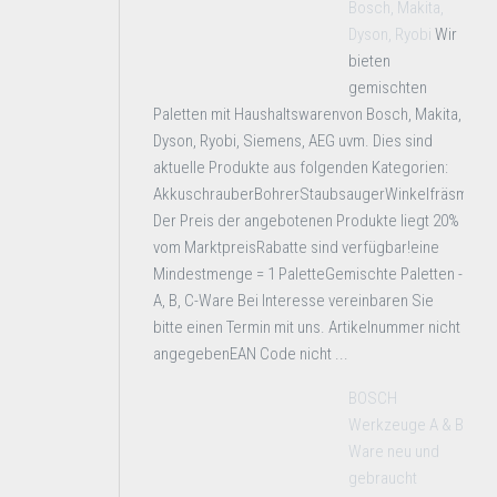
Bosch, Makita,
Dyson, Ryobi
Wir
bieten
gemischten
Paletten mit Haushaltswarenvon Bosch, Makita,
Dyson, Ryobi, Siemens, AEG uvm. Dies sind
aktuelle Produkte aus folgenden Kategorien:
AkkuschrauberBohrerStaubsaugerWinkelfräsmasc
Der Preis der angebotenen Produkte liegt 20%
vom MarktpreisRabatte sind verfügbar!eine
Mindestmenge = 1 PaletteGemischte Paletten -
A, B, C-Ware Bei Interesse vereinbaren Sie
bitte einen Termin mit uns. Artikelnummer nicht
angegebenEAN Code nicht ...
BOSCH
Werkzeuge A & B
Ware neu und
gebraucht