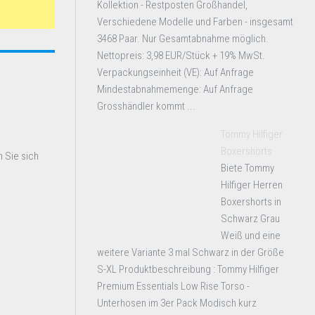
Kollektion - Restposten Großhandel,
Verschiedene Modelle und Farben - insgesamt
3468 Paar. Nur Gesamtabnahme möglich.
Nettopreis: 3,98 EUR/Stück + 19% MwSt.
Verpackungseinheit (VE): Auf Anfrage
Mindestabnahmemenge: Auf Anfrage
Grosshändler kommt ...
Tommy Hilfiger
Boxershorts
 Sie sich
Biete Tommy
Hilfiger Herren
Boxershorts in
Schwarz Grau
Weiß und eine
weitere Variante 3 mal Schwarz in der Größe
S-XL Produktbeschreibung : Tommy Hilfiger
Premium Essentials Low Rise Torso -
Unterhosen im 3er Pack Modisch kurz