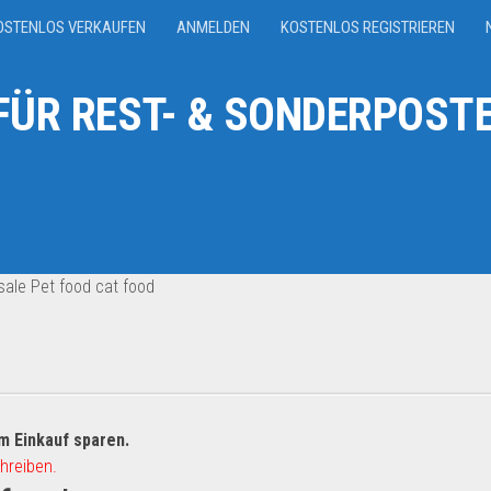
OSTENLOS VERKAUFEN
ANMELDEN
KOSTENLOS REGISTRIEREN
ÜR REST- & SONDERPOSTE
ale Pet food cat food
m Einkauf sparen.
hreiben.