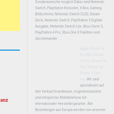
Sonderwünsche möglich Dabei sind Nintendo
Switch, Playstation Konsolen, X-Box, Gaming
Bildschirme, Nintendo Switch OLED, Steam-
Deck, Nintendo Switch, PlayStation 5 Digitale
Ausgabe, Nintendo Switch Lite, Xbox Serie S,
PlayStation 4 Pro, Xbox One X Paletten sind
durcheinander ...
Apple iPhone 16
Pro Max, iPhone
16 Pro, iPhone 16
Plus, iPhone 16,
iPhone 15 pro
max
Wir sind
spezialisiert auf
den Verkauf brandneuer, originalverpackter
und entsperrter Mobiltelefone mit
ganz
internationaler Herstellergarantie. Alle
Bestellungen aus Europa werden von unserem