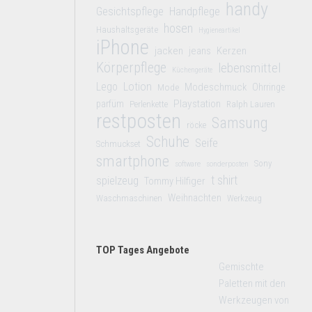
handy
Gesichtspflege
Handpflege
hosen
Haushaltsgeräte
Hygieneartikel
iPhone
jacken
jeans
Kerzen
Körperpflege
lebensmittel
Küchengeräte
Lego
Lotion
Modeschmuck
Mode
Ohrringe
Playstation
parfüm
Perlenkette
Ralph Lauren
restposten
Samsung
röcke
Schuhe
Seife
Schmuckset
smartphone
Sony
software
sonderposten
t shirt
spielzeug
Tommy Hilfiger
Weihnachten
Waschmaschinen
Werkzeug
TOP Tages Angebote
Gemischte
Paletten mit den
Werkzeugen von