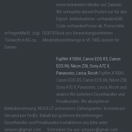
einen bekannten Händler auf Zalando.
Wir verkaufen diesen Posten nur für den
Export. Artikelnummer: vorhandenEAN
Code vorhandenPreise ab: Preise bitte
erfragenMwSt. zzgl. 19,00 %Stück pro Verpackungseinheiten:
1Gewicht in KG ca. ……Mindestbestellmenge in VE 1000 Jacken für
Damen
Fujifilm X100VI, Canon EOS R5, Canon
EOS R6, Nikon Z5II, Sony A7C II,
Panasonic, Leica, Ricoh
Fujifilm X100VI,
Canon EOS R5, Canon EOS R6, Nikon Z5II,
Sony A7C II, Panasonic, Leica, Ricoh und
andere Wir beliefern Einzelhändler und
Privatkunden. Wir akzeptieren
Banküberweisung, REVOLUT und weitere Zahlungsarten. Kostenloser
Versand per FedEx. Rabatt bei größeren Bestellmengen
Einzelhändler und Privatkunden kontaktieren uns bitte unter:
iymysec@gmail.com Schreiben Sie uns: iymysec@gmail.com ...