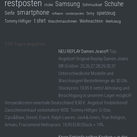
restposten
Samsung
Schuhe
röcke
Schmuckset
smartphone
Seife
spielzeug
Sony
software
sonderposten
t shirt
Tommy Hilfiger
Weihnachten
Waschmaschinen
Werkzeug
TOP Tages Angebote
NEU REPLAY Damen Jeans!!!
Top-
Angebot! Original Replay Damen Jeans
08! Größen: 25,26,27,28,29,30,31
Unterschiedliche Modelle und
Waschungen! Bestellmenge ab 30 Stk.
Stückpreis 19,95 € netto! Abholung und
Besichtigung in unserem Lager möglich!
Versandkosten innerhalb Deutschland 9,90 €. Angebot freibleibend!
Zwischenverkauf vorbehalten! WDE: Tommy Hilfiger, G-Star,
Cipo&Baxx, Diesel, Esprit, Ralph Lauren, Jack&Jones, True Religion,
Armani, Fraciomina! Nettopreis: 19,95 EUR/Stück + 19% ...
Knorr Eintöpfe selber Kochen – in der