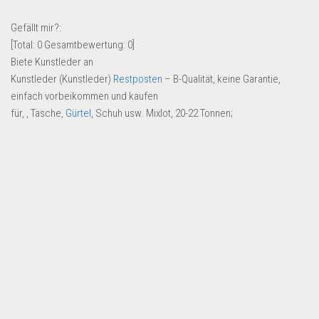
Lebensmittel & Getränke
Gefällt mir?:
Multimedia & Elektro
[Total:
0
Gesamtbewertung:
0
]
Biete Kunstleder an
Münzen
Kunstleder (Kunstleder)
Restposten
– B-Qualität, keine Garantie,
Spielzeug & Games
einfach vorbeikommen und kaufen
Schuhe & Accessoires
für, , Tasche,
Gürtel
, Schuh usw. Mixlot, 20-22 Tonnen;
Sport & Freizeit
Uhren & Schmuck
Wohnen & Einrichten
Restposten-Angebote
Restposten für Privatpersonen
eBay Restposten kaufen
Sonderposten-Angebote
Saison & Eventprodkte