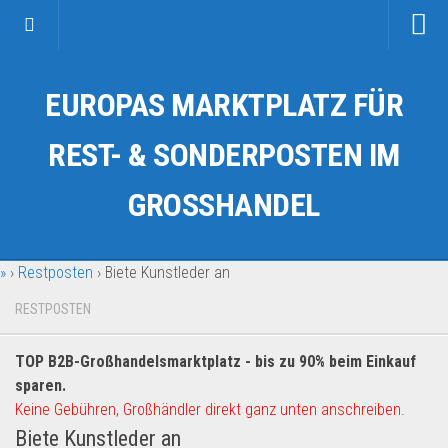
Startseite
EUROPAS MARKTPLATZ FÜR
Kategorien
Auto & Motorrad
REST- & SONDERPOSTEN IM
Drogerie & Tierbedarf
GROSSHANDEL
Fahrzeuge & Transport
Fashion & Mode
»
›
Restposten
›
Biete Kunstleder an
Garten & Werkzeug
Geschäft, Büro & Schreibwaren
RESTPOSTEN
Geschenkartikel
TOP B2B-Großhandelsmarktplatz - bis zu 90% beim Einkauf
Haushaltswaren
sparen.
Handy und Smartphone
Keine Gebühren, Großhändler direkt ganz unten anschreiben.
Biete Kunstleder an
Kosmetik & Pflege