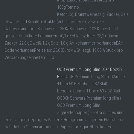
100gTomato
Ketchup), Branntweinessig, Zucker, Salz,
Gewürz- und Kräuterextrakte (enthält Sellerie), Gewürze
Nährwertangaben:Brennwert: 435 KJBrennwert: 102 KcalFett: 0,1
gdavon-gesättigte Fettsäuren: <0,1 gKohlenhydrate: 23,2 gdavon-
Zucker: 22,8 gEiweiß:1,2 gSalz: 1,8 g Artikelnummer: vorhandenEAN
Code vorhandenPreise ab: 23,65EuroMwSt. zzgl. 19,00 %Stück pro
Verpackungseinheiten: 1 10 ...
OCB Premium Long Slim 50er Box/32
Blatt
OCB Premium Long Slim 109mm x
44mm 50 Heftchen a 32 Blatt
Beschreibung > 1 Box = 50 x 32 Blatt
OCB® Schwarz Premium long slim (
OCB Premium Long Slim
Zigarettenpapier ) > Extra dünnes und
extra langes, geprägtes Papier > Hologramm auf jedem Heftchen >
Natürliches Gummi arabicum > Papers für Zigaretten Dieses ...