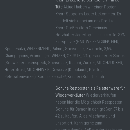
Tüte
Aktuell haben wir einen Posten
Knorr Suppe ins Lager bekommen. Es
handelt sich dabei um das Produkt:
Knorr Großmutters Geheimnis
Herzhafter Jägertopf. Inhaltsstoffe: 37%
Eierspätzle (HARTWEIZENGRIEß, EIER,
Speisesalz), WEIZENMEHL, Palmöl, Speisesalz, Zwiebeln, 3,5%
Champignons, Aromen (mit WEIZEN, GERSTE), 2% geräucherter Speck
(Schweinerückenspeck, Speisesalz, Rauch), Zucker, MILCHZUCKER,
Hefeextrakt, MILCHEIWEIß, Gewürze (Knoblauch, Pfeffer,
Petersilienwurzel), Kochsalzersatz³, Kräuter (Schnittlauch ...
Schuhe Restposten als Palettenware für
Wiederverkäufer
Wiederverkäufen
haben hier die Möglichkeit Restposten
Schuhe für Damen in den größen 37 bis
42 zu kaufen. Alles Mischware und
unsortiert. Kann gerne zum
weiterverkauf auf eBay oder ähnliches