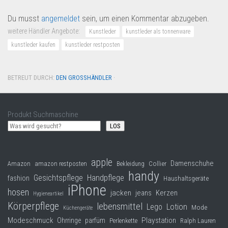
Du musst
angemeldet
sein, um einen Kommentar abzugeben.
weitere Händler Angebote:
Kunstleder
kunstleder als tonnenware
kunstleder kaufen
kunstleder restposten
BETREUT DURCH:
DEN GROSSHÄNDLER
·
Produkt Suchmaschine
LOS
apple
Damenschuhe
Collier
Amazon
amazon restposten
Bekleidung
handy
Gesichtspflege
Handpflege
fashion
Haushaltsgeräte
iPhone
hosen
jacken
jeans
Kerzen
Hygieneartikel
Körperpflege
lebensmittel
Lego
Lotion
Mode
Küchengeräte
Modeschmuck
Playstation
Ohrringe
parfüm
Perlenkette
Ralph Lauren