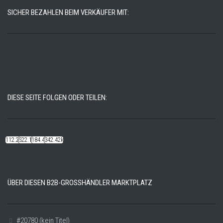
SICHER BEZAHLEN BEIM VERKÄUFER MIT:
DIESE SEITE FOLGEN ODER TEILEN:
112.22k
522.14k
184.48k
342.42k
ÜBER DIESEN B2B-GROSSHÄNDLER MARKTPLATZ
#20780 (kein Titel)