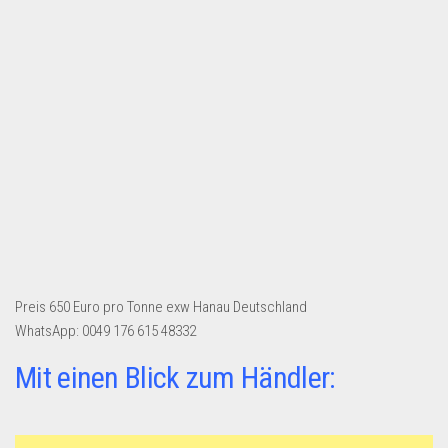
Dropshipping-Produkte
B2B Produkte
Grosshandel
Amazon
Aldi
Lidl
Kostenlos verkaufen
Anmelden
Kostenlos Registrieren
Preis 650 Euro pro Tonne exw Hanau Deutschland
Newsletter
WhatsApp: 0049 176 615 48332
Mit einen Blick zum Händler: