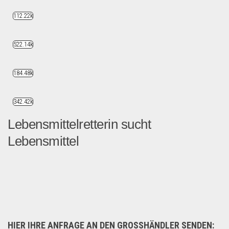
112.22k
522.14k
184.48k
342.42k
Lebensmittelretterin sucht
Lebensmittel
Junges Startup kauft Leben...
Händler suchen
HIER IHRE ANFRAGE AN DEN GROSSHÄNDLER SENDEN: