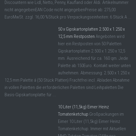
Discountern wie Lidl, Netto, Penny, Kaufland oder Aldi. Artikelnummer
nicht angegebenEAN Code nicht angegebenPreise ab: 275,00
EuroMwSt. zzgl. 16,00 %Stück pro Verpackungseinheiten: 6 Stück A ...
50 x Gipskartonplatten 2.500 x 1.250 x
12,5 mm Restposten
Angeboten wird
hier ein Restposten von 50 Paletten
Gipskartonplatten 2.500 x 1.250 x 12,5
mm. Ausreichend für ca. 160 qm. Jede
Palette ab 150Euro. Kontakt weiter unten
aufnehmen. Abmessung: 2.500 x 1.250 x
12,5 mm Palette á (50 Stück Platten) Frachtfrei incl. Abladen Abnahme
in vollen Paletten die erforderlichen Paletten sind Leihpaletten Die
Basis-Gipskartonplatte für ...
10 Liter (11,5kg) Eimer Heinz
Tomatenketchup
Großpackungen im
Eimer 10 Liter (11,5kg) Eimer Heinz
Tomatenketchup. Immer mit Aktuellen
MHD Zutaten:Tomaten (148g pro