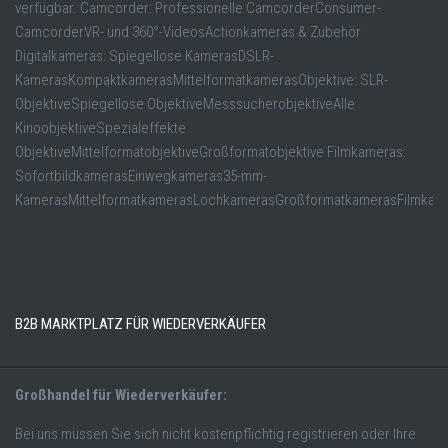
verfügbar. Camcorder: Professionelle CamcorderConsumer-
CamcorderVR- und 360°-VideosActionkameras & Zubehör
Digitalkameras: Spiegellose KamerasDSLR-
KamerasKompaktkamerasMittelformatkamerasObjektive: SLR-
ObjektiveSpiegellose ObjektiveMesssucherobjektiveAlle
KinoobjektiveSpezialeffekte
ObjektiveMittelformatobjektiveGroßformatobjektive Filmkameras:
SofortbildkamerasEinwegkameras35-mm-
KamerasMittelformatkamerasLochkamerasGroßformatkamerasFilmkam
B2B MARKTPLATZ FÜR WIEDERVERKÄUFER
Großhandel für Wiederverkäufer:
Bei uns müssen Sie sich nicht kostenpflichtig registrieren oder Ihre