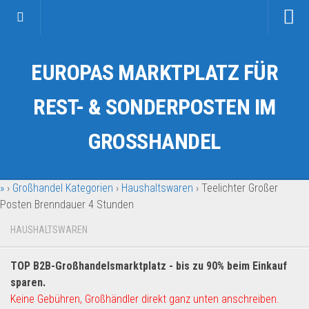
Startseite
EUROPAS MARKTPLATZ FÜR
Kategorien
Auto & Motorrad
REST- & SONDERPOSTEN IM
Drogerie & Tierbedarf
GROSSHANDEL
Fahrzeuge & Transport
Fashion & Mode
»
›
Großhandel Kategorien
›
Haushaltswaren
›
Teelichter Großer
Garten & Werkzeug
Posten Brenndauer 4 Stunden
Geschäft, Büro & Schreibwaren
HAUSHALTSWAREN
Geschenkartikel
Haushaltswaren
TOP B2B-Großhandelsmarktplatz - bis zu 90% beim Einkauf
Handy und Smartphone
sparen.
Keine Gebühren, Großhändler direkt ganz unten anschreiben.
Kosmetik & Pflege