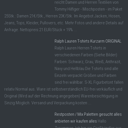
reicht Damen und Herren Textilien von
Tommy Hilfiger - Mischposten - im Paket
25Stk.: Damen 21€/Stk., Herren 23€/Stk. Im Angebot Jacken, Hosen,
Jeans, Tops, Kleider, Pullovers, etc. Mehr Fotos und andere Details auf
Anfrage. Nettopreis:21 EUR/Stück + 19% ...
Ralph Lauren T-shirts Kurzarm ORIGINAL
Ralph Lauren Herren T-shirts in
verschiedenen Farben (Siehe Bilder)
Farben: Schwarz, Grau, Weiß, Anthrazit,
Navy und Hellblau Die T-shirts sind alle
Einzeln verpackt Größen und Farben
sind frei wählbar. S-XL Figurbetont fallen
relativ Normal aus. Ware ist selbstverständlich EU-frei verkäuflich und
Original (Wird auf der Rechnung angegeben) Warenbesichtigung in
Sinzig Möglich. Versand und Verpackung kosten ...
Restposten / Mix Paletten gesucht alles
anbieten wir kaufen alles
Hallo
Zusammen, Ich bin ein Großhändler aus