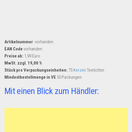
Dropshipping-Produkte
B2B Produkte
Grosshandel
Amazon
Artikelnummer
: vorhanden
Aldi
EAN Code
vorhanden
Lidl
Preise ab:
1,99 Euro
MwSt. zzgl. 19,00 %
Kostenlos verkaufen
Stück pro Verpackungseinheiten:
75
Kerzen
Teelichter
Anmelden
Mindestbestellmenge in VE
50 Packungen
Kostenlos Registrieren
Mit einen Blick zum Händler:
Newsletter