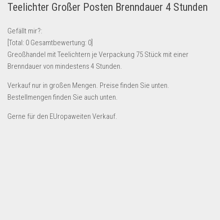
Teelichter Großer Posten Brenndauer 4 Stunden
Lebensmittel & Getränke
Multimedia & Elektro
Gefällt mir?:
[Total:
0
Gesamtbewertung:
0
]
Münzen
Greoßhandel mit Teelichtern je Verpackung 75 Stück mit einer
Spielzeug & Games
Brenndauer von mindestens 4 Stunden.
Schuhe & Accessoires
Verkauf nur in großen Mengen. Preise finden Sie unten.
Sport & Freizeit
Bestellmengen finden Sie auch unten.
Uhren & Schmuck
Gerne für den EUropaweiten Verkauf.
Wohnen & Einrichten
Restposten-Angebote
Restposten für Privatpersonen
eBay Restposten kaufen
Sonderposten-Angebote
Saison & Eventprodkte