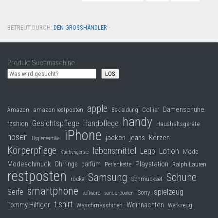
BETREUT DURCH:
DEN GROSSHÄNDLER
·
Produkt Suchmaschine
LOS
apple
Damenschuhe
Collier
Amazon
amazon restposten
Bekleidung
handy
Gesichtspflege
Handpflege
fashion
Haushaltsgeräte
iPhone
hosen
jacken
jeans
Kerzen
Hygieneartikel
Körperpflege
lebensmittel
Lego
Lotion
Mode
Küchengeräte
Modeschmuck
Playstation
Ohrringe
parfüm
Perlenkette
Ralph Lauren
restposten
Samsung
Schuhe
röcke
Schmuckset
smartphone
Seife
spielzeug
Sony
software
sonderposten
t shirt
Tommy Hilfiger
Weihnachten
Waschmaschinen
Werkzeug