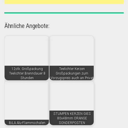
Ähnliche Angebote:
12stk. Großpackung
Teelichter Kerzen
Teelichter Brenndauer 8
Großpackungen zum
Stunden
Vorzugspreis auch an Privat
STUMPEN KERZEN GIES
80x48mm ORANGE
BiLA Alu-Flammschalen
SONDERPOSTEN