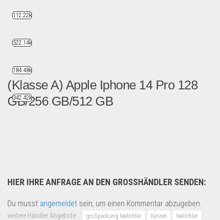
112.22k
522.14k
184.48k
(Klasse A) Apple Iphone 14 Pro 128
GB/256 GB/512 GB
342.42k
(Klasse A) Apple Iphone 14...
Handy und Smartphone
HIER IHRE ANFRAGE AN DEN GROSSHÄNDLER SENDEN:
Du musst
angemeldet
sein, um einen Kommentar abzugeben.
weitere Händler Angebote:
großpackung teelichter
Kerzen
teelichter