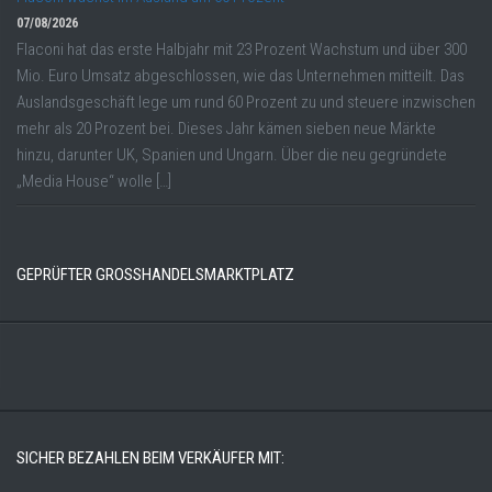
07/08/2026
Flaconi hat das erste Halbjahr mit 23 Prozent Wachstum und über 300
Mio. Euro Umsatz abgeschlossen, wie das Unternehmen mitteilt. Das
Auslandsgeschäft lege um rund 60 Prozent zu und steuere inzwischen
mehr als 20 Prozent bei. Dieses Jahr kämen sieben neue Märkte
hinzu, darunter UK, Spanien und Ungarn. Über die neu gegründete
„Media House“ wolle […]
GEPRÜFTER GROSSHANDELSMARKTPLATZ
SICHER BEZAHLEN BEIM VERKÄUFER MIT: