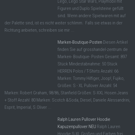
Lego, Lego Star Wars, Playmobil mit
Figuren und Duplo Spielsteine gefüllt
sind. Wenn andere Spielwaren mit auf
der Palette sind, ist es nicht weiter schlimm. Falls sie etwas in der
Richtung anbieten, schreiben sie mir ...
Marken-Boutique-Posten
Diesen Artikel
finden Sie auf grosshandel-zentrum.de
Marken- Boutique- Posten Gesamt: 897
Stück Mindestabnahme: 50 Stück
HERREN Polos / T-Shirts Anzahl: 66
Marken: Tommy Hilfiger, Joop!, Fujiko,
Größen: S - XL Pullover Anzahl: 54
Marken: Robert Graham, 98/86, Stanfield Größen: S-XXL Hosen Jeans
+ Stoff Anzahl: 80 Marken: Scotch &Soda, Diesel, Daniele Alessandrini,
Esprit, Imperial, S.Oliver ...
Ralph Lauren Pullover Hoodie
Kapuzenpullover NEU
Ralph Lauren
Hoodie S-XL Großen und Farben frei