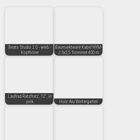
Beats Studio 2.0 - weiß -
Baumarktware Kabel NYM-
Kopfhörer
J 3x2,5 Trommel 400 m
Laufrad Ratzfratz, 12", in
pink
Holz-Alu Wintergarten