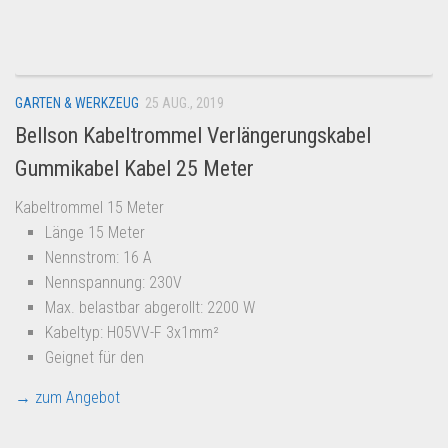
Dropshipping-Produkte
B2B Produkte
Grosshandel
GARTEN & WERKZEUG
25 AUG., 2019
Amazon
Bellson Kabeltrommel Verlängerungskabel
Aldi
Gummikabel Kabel 25 Meter
Lidl
Kabeltrommel 15 Meter
Kostenlos verkaufen
Länge 15 Meter
Anmelden
Nennstrom: 16 A
Nennspannung: 230V
Kostenlos Registrieren
Max. belastbar abgerollt: 2200 W
Newsletter
Kabeltyp: H05VV-F 3x1mm²
Geignet für den
→ zum Angebot