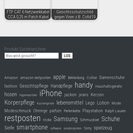
FTP CAT 6 Netzwerkkabel
Gesichtsschutzschild
CCA 0,25 m Patch Kabel
gegen Viren z.B. Cofid19
Produkt Suchmaschine
LOS
apple
Damenschuhe
Collier
Amazon
amazon restposten
Bekleidung
handy
Gesichtspflege
Handpflege
fashion
Haushaltsgeräte
iPhone
hosen
jacken
jeans
Kerzen
Hygieneartikel
Körperpflege
lebensmittel
Lego
Lotion
Mode
Küchengeräte
Modeschmuck
Playstation
Ohrringe
parfüm
Perlenkette
Ralph Lauren
restposten
Samsung
Schuhe
röcke
Schmuckset
smartphone
Seife
spielzeug
Sony
software
sonderposten