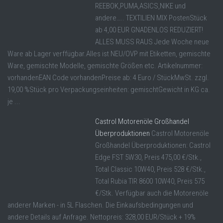
REEBOK,PUMA,ASICS,NIKE und
andere….. TEXTILIEN MIX PostenStück
ab 4,00 EUR GNADENLOS REDUZIERT!
ALLES MUSS RAUS Jede Woche neue
Ware ab Lager verffügbar.Alles ist NEU/OVP mit Etiketten, gemischte
Ware, gemischte Modelle, gemischte Größen etc. Artikelnummer:
vorhandenEAN Code vorhandenPreise ab: 4 Euro / StückMwSt. zzgl.
19,00 %Stück pro Verpackungseinheiten: gemischtGewicht in KG ca.
je ...
Castrol Motorenöle Großhandel
Überproduktionen
Castrol Motorenöle
Großhandel Überproduktionen: Castrol
Edge FST 5W30, Preis 475,00 €/Stk.,
Total Classic 10W40, Preis 528 €/Stk.,
Total Rubia TIR 8600 10W40, Preis 575
€/Stk. Verfügbar auch die Motorenöle
anderer Marken - in 5L Flaschen. Die Einkaufsbedingungen und
andere Details auf Anfrage. Nettopreis: 328,00 EUR/Stück + 19%