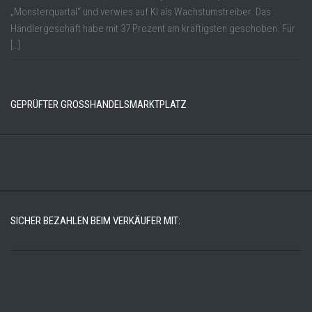
„Monsterquartal“ und verwies auf KI als Wachstumstreiber. Das
Händlergeschäft habe mit 37 Prozent am kräftigsten geschoben. Für
[…]
GEPRÜFTER GROSSHANDELSMARKTPLATZ
SICHER BEZAHLEN BEIM VERKÄUFER MIT: