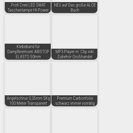
Profi Cree LED SWAT
NEU auf Das große ALOE
Taschenlampe HI-Power
Buch
Klebeband für
Dampfbremsen AIRSTOP
MP3 Player m. Clip inkl.
ELASTO 50mm
Zubehör Großhandel
Angelschnur 0,35mm 5Kg
Premium Carbonfolie
100 Meter Transparent
schwarz immer vorrätig