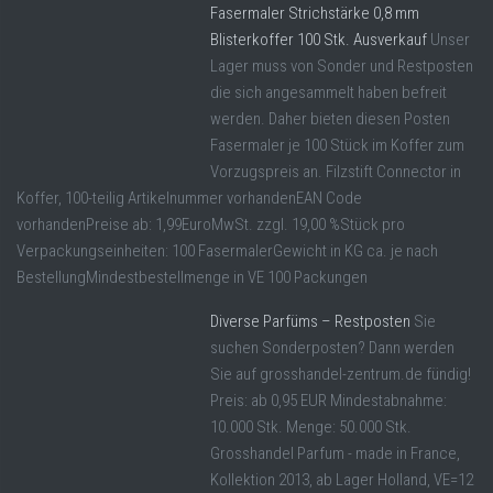
Fasermaler Strichstärke 0,8 mm
Blisterkoffer 100 Stk. Ausverkauf
Unser
Lager muss von Sonder und Restposten
die sich angesammelt haben befreit
werden. Daher bieten diesen Posten
Fasermaler je 100 Stück im Koffer zum
Vorzugspreis an. Filzstift Connector in
Koffer, 100-teilig Artikelnummer vorhandenEAN Code
vorhandenPreise ab: 1,99EuroMwSt. zzgl. 19,00 %Stück pro
Verpackungseinheiten: 100 FasermalerGewicht in KG ca. je nach
BestellungMindestbestellmenge in VE 100 Packungen
Diverse Parfüms – Restposten
Sie
suchen Sonderposten? Dann werden
Sie auf grosshandel-zentrum.de fündig!
Preis: ab 0,95 EUR Mindestabnahme:
10.000 Stk. Menge: 50.000 Stk.
Grosshandel Parfum - made in France,
Kollektion 2013, ab Lager Holland, VE=12