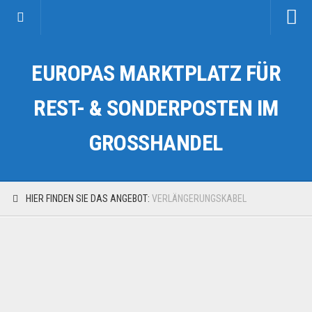
Startseite
EUROPAS MARKTPLATZ FÜR
Kategorien
Auto & Motorrad
REST- & SONDERPOSTEN IM
Drogerie & Tierbedarf
GROSSHANDEL
Fahrzeuge & Transport
Fashion & Mode
Garten & Werkzeug
HIER FINDEN SIE DAS ANGEBOT:
VERLÄNGERUNGSKABEL
Geschäft, Büro & Schreibwaren
Geschenkartikel
Haushaltswaren
Handy und Smartphone
Kosmetik & Pflege