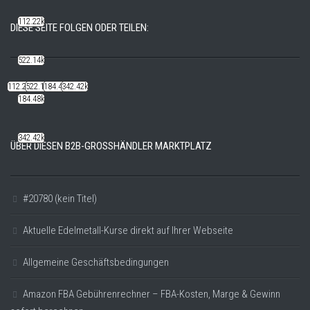
112.22k
DIESE SEITE FOLGEN ODER TEILEN:
522.14k
112.22k
522.14k
184.48k
342.42k
184.48k
342.42k
ÜBER DIESEN B2B-GROSSHÄNDLER MARKTPLATZ
#20780 (kein Titel)
Aktuelle Edelmetall-Kurse direkt auf Ihrer Webseite
Allgemeine Geschäftsbedingungen
Amazon FBA Gebührenrechner – FBA-Kosten, Marge & Gewinn