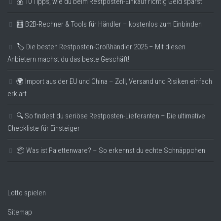
💰 10 Tipps, wie du beim Restposten-Einkauf richtig Geld sparst
🧮 B2B-Rechner & Tools für Händler – kostenlos zum Einbinden
🏷️ Die besten Restposten-Großhändler 2025 – Mit diesen
Anbietern machst du das beste Geschäft!
🌍 Import aus der EU und China – Zoll, Versand und Risiken einfach
erklärt
🔍 So findest du seriöse Restposten-Lieferanten – Die ultimative
Checkliste für Einsteiger
📦 Was ist Palettenware? – So erkennst du echte Schnäppchen
Lotto spielen
Sitemap