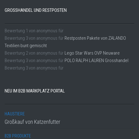
GROSSHANDEL UND RESTPOSTEN
Bewertung
1
von
anonymous
für
Bewertung
3
von
anonymous
für
Restposten Pakete von ZALANDO
Textilien bunt gemischt
Bewertung
2
von
anonymous
für
Lego Star Wars OVP Neuware
Bewertung
3
von
anonymous
für
POLO RALPH LAUREN Grosshandel
Bewertung
3
von
anonymous
für
NEU IM B2B MARKPLATZ PORTAL
HAUSTIERE
Großkauf von Katzenfutter
B2B PRODUKTE