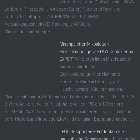
verseiftes Olivenöl * 65% Olivenöl, 35%%
Lorbeeröl * hergestellt in Aleppo (Syrien) * keinerlei Farb- und
Duftstoffe Nettopreis: 2,20 EUR/Stück + 19% MwSt.
Verpackungseinheit (VE): Packung je 40 Stück
Mindestabnahmemenge: ...
Mischpaletten Mixpaletten
Elektroküchengeräte LKW Container für
EXPORT
Wir bieten Ihnen Mischpaletten
aus verschiedenen
Elektroküchengeräten Namhafter
Hersteller Made in Germany wie
Haushaltswaren, Küchenmaschinen,
Mixer, Staubsauger,Werkzeuge und vieles mehr an. Es sind ca.100-120
B-Ware Artikel auf einer Palettehöhe von ca. 150 cm-170 cm pro
Palette ab 250 € Die ware befindet sich in unserem Lager und ist somit
sofort lieferbar. Wir beladenLKW und Container Export und machen ...
LEGO Restposten – Entdecken Sie
unglaubliche Schnäppchen!
Tauchen Sie