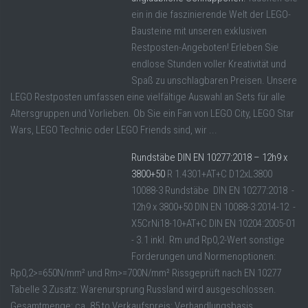
ein in die faszinierende Welt der LEGO-
Bausteine mit unseren exklusiven
Restposten-Angeboten! Erleben Sie
endlose Stunden voller Kreativität und
Spaß zu unschlagbaren Preisen. Unsere
LEGO Restposten umfassen eine vielfältige Auswahl an Sets für alle
Altersgruppen und Vorlieben. Ob Sie ein Fan von LEGO City, LEGO Star
Wars, LEGO Technic oder LEGO Friends sind, wir ...
Rundstäbe DIN EN 10277:2018 – 12h9 x
3800+50
R 1.4301+AT+C D12xL3800
10088-3 Rundstäbe DIN EN 10277:2018 -
12h9 x 3800+50 DIN EN 10088-3:2014-12 -
X5CrNi18-10+AT+C DIN EN 10204:2005-01
- 3.1 inkl. Rm und Rp0,2-Wert sonstige
Forderungen und Normenoptionen:
Rp0,2>=650N/mm² und Rm>=700N/mm² Rissgeprüft nach EN 10277
Tabelle 3 Zusatz: Warenursprung Russland wird ausgeschlossen.
Gesamtmenge: ca. 85 to Verkaufspreis: Verhandlungsbasis