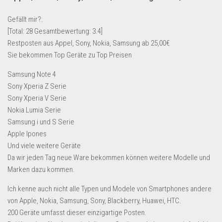
Lebensmittel & Getränke
Gefällt mir?:
Multimedia & Elektro
[Total:
28
Gesamtbewertung:
3.4
]
Restposten aus Appel, Sony, Nokia, Samsung ab 25,00€
Münzen
Sie bekommen Top Geräte zu Top Preisen
Spielzeug & Games
Samsung Note 4
Schuhe & Accessoires
Sony Xperia Z Serie
Sport & Freizeit
Sony Xperia V Serie
Nokia Lumia Serie
Uhren & Schmuck
Samsung i und S Serie
Wohnen & Einrichten
Apple Ipones
Restposten-Angebote
Und viele weitere Geräte
Da wir jeden Tag neue Ware bekommen können weitere Modelle und
Restposten für Privatpersonen
Marken dazu kommen.
eBay Restposten kaufen
Ich kenne auch nicht alle Typen und Modele von Smartphones andere
Sonderposten-Angebote
von Apple, Nokia, Samsung, Sony, Blackberry, Huawei, HTC.
Saison & Eventprodkte
200 Geräte umfasst dieser einzigartige Posten.