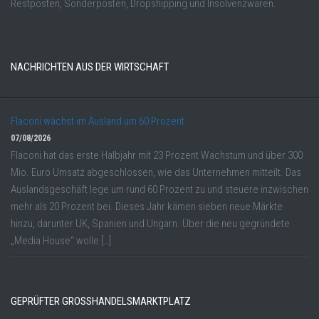
Restposten, Sonderposten, Dropshipping und Insolvenzwaren.
NACHRICHTEN AUS DER WIRTSCHAFT
Flaconi wächst im Ausland um 60 Prozent
07/08/2026
Flaconi hat das erste Halbjahr mit 23 Prozent Wachstum und über 300
Mio. Euro Umsatz abgeschlossen, wie das Unternehmen mitteilt. Das
Auslandsgeschäft lege um rund 60 Prozent zu und steuere inzwischen
mehr als 20 Prozent bei. Dieses Jahr kämen sieben neue Märkte
hinzu, darunter UK, Spanien und Ungarn. Über die neu gegründete
„Media House“ wolle […]
GEPRÜFTER GROSSHANDELSMARKTPLATZ