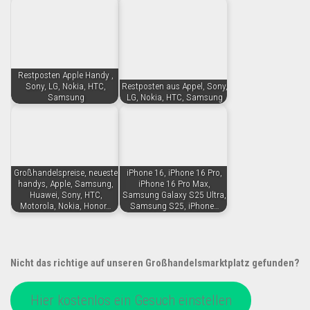
Restposten Apple Handy ,
Sony, LG, Nokia, HTC,
Restposten aus Appel, Sony,
Samsung
LG, Nokia, HTC, Samsung
Großhandelspreise, neueste
iPhone 16, iPhone 16 Pro,
handys, Apple, Samsung,
iPhone 16 Pro Max,
Huawei, Sony, HTC,
Samsung Galaxy S25 Ultra,
Motorola, Nokia, Honor…
Samsung S25, iPhone…
Nicht das richtige auf unseren Großhandelsmarktplatz gefunden?
Hier kostenlos ein Gesuch einstellen