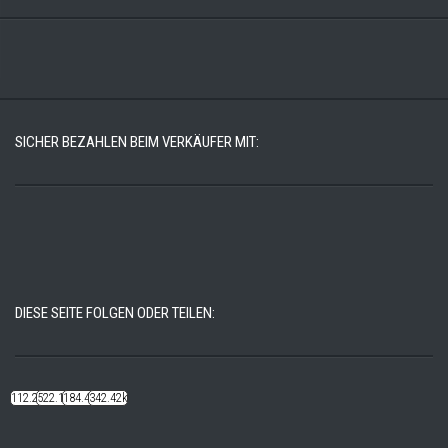
SICHER BEZAHLEN BEIM VERKÄUFER MIT:
DIESE SEITE FOLGEN ODER TEILEN:
112.22k
522.14k
184.48k
342.42k