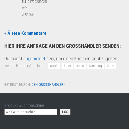
Tel: 01729259025
Mfg.
El Otmani
« Ältere Kommentare
HIER IHRE ANFRAGE AN DEN GROSSHÄNDLER SENDEN:
Du musst
angemeldet
sein, um einen Kommentar abzugeben.
weitere Händler Angebote:
apple
Asus
nokia
Samsung
Sony
BETREUT DURCH:
DEN GROSSHÄNDLER
·
Produkt Suchmaschine
LOS