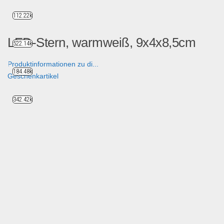
112.22k
LED-Stern, warmweiß, 9x4x8,5cm
522.14k
Produktinformationen zu di...
184.48k
Geschenkartikel
342.42k