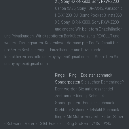
X5, Sony HXR-NX800, Sony PXW-Z200
Canon XA75, Sony FDR-AX43, Panasonic
HC-X1200, DJI Osmo Pocket 3, Insta360
X5, Sony HXR-NX800, Sony PXW-Z200
und andere Wir beliefern Einzelhändler
und Privatkunden. Wir akzeptieren Banküberweisung, REVOLUT und
weitere Zahlungsarten. Kostenloser Versand per FedEx. Rabatt bei
größeren Bestellmengen Einzelhändler und Privatkunden
kontaktieren uns bitte unter: iymysec@gmail.com Schreiben Sie
uns: iymysec@gmail.com ...
Ringe – Ring – Edelstahlschmuck –
Sonderposten
Sie suchen Damenringe?
Dann werden Sie auf grosshandel-
zentrum.de fündig! Schmuck
Sonderposten - Edelstahlschmuck.
Drehbare Schöne Edelstahl Schmuck
Ringe. Mit Motive verziert . Farbe: Silber
- Schwarz . Material: 316L Edelstahl. Ring Größen: 17/18/19/20/