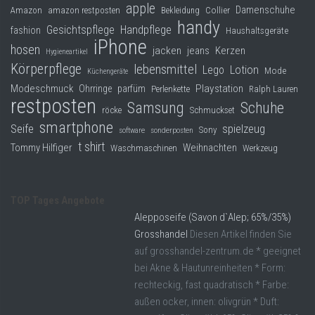
apple
Damenschuhe
Collier
Amazon
amazon restposten
Bekleidung
handy
Gesichtspflege
Handpflege
fashion
Haushaltsgeräte
iPhone
hosen
jacken
jeans
Kerzen
Hygieneartikel
Körperpflege
lebensmittel
Lego
Lotion
Mode
Küchengeräte
Modeschmuck
Playstation
Ohrringe
parfüm
Perlenkette
Ralph Lauren
restposten
Samsung
Schuhe
röcke
Schmuckset
smartphone
Seife
spielzeug
Sony
software
sonderposten
t shirt
Tommy Hilfiger
Weihnachten
Waschmaschinen
Werkzeug
TOP Tages Angebote
Alepposeife (Savon d`Alep; 65%/35%)
Grosshandel
Diesen Artikel finden Sie
auf grosshandel-zentrum.de * geeignet
bei Akne & Hautunreinheiten * Form:
rechteckig, fast quadratisch * Farbe:
außen ocker, innen: olivgrün * Duft: