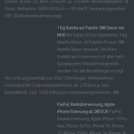
sortiert. Breite : ca. 8mm. Gewicht: ca. 5 Gramm. Mindestabnahme: 24
Stück. Nettopreis: 0,89 EUR/Stück + 19% MwSt. Verpackungseinheit
(VE): 24 Mindestabnahmemenge: ...
1 Kg Nutella auf Palette 588 Gläser mit
MHD
Wir haben 35 Vorratspaletten 1 Kg
Nutella Gläser, Je Paletten Posten 588
Nutella Gläser verpackt. Die Ware
stammt aus Frankrewich ist aber nach
Europäischen Standart hergestellt
worden. Für alle Bestellungen erfolgt
die Lieferung innerhalb von 3 bis 5 Werktagen. Artikelnummer:
vorhandenEAN Code vorhandenPreise ab: 2,50 Euro je Glas
NutellaMwSt. zzgl. 19,00 %Stück pro Verpackungseinheiten: 588 ...
PayPal, Banküberweisung, Apple
iPhone/Samsung ab 280 EUR
PayPal,
Banküberweisung, Apple iPhone 16 Pro
Max, iPhone 16 Pro, iPhone 16, iPhone
15, iPhone 15 Pro, iPhone 14, iPhone 14