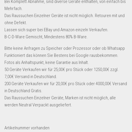
Bei Komplett Abnahme, sind diverse Geräte enthalten, von einfach bis
Dropshipping-Produkte
Mehrfach.
B2B Produkte
Das Raussuchen Einzelner Geräte ist nicht möglich. Retouren mit und
Grosshandel
ohne Defekt.
Lassen sich super bei EBay und Amazon einzeln Verkaufen.
Amazon
B-C-D-Ware Gemischt, Mindestens 80% B-Ware.
Aldi
Bitte keine Anfragen zu Speicher oder Prozessor oder ob Whatsapp
Lidl
Funktioniert das können Sie Bestens bei Google rausbekommen.
Fotos als Anhaltspunkt, keine Garantie aus Inhalt.
Kostenlos verkaufen
50 Geräte Verkaufen wir für 25,00€ pro Stück oder 1250,00€ zzgl.
Anmelden
7,00€ Versand in Deutschland.
200 Geräte Verkaufen wir für 20,00€ pro Stück oder 4000,00€ Versand
Kostenlos Registrieren
in Deutschland Gratis.
Newsletter
Das Raussuchen Einzelner Geräte, Marken ist nicht möglich, alle
werden Neutral Verpackt ausgeliefert.
Artikelnummer
vorhanden