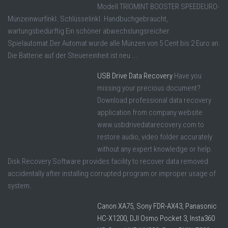
Modell TRIOMINT BOOSTER SPEEDEURO-
Münzeinwurfinkl. Schlüsselinkl. Handbuchgebraucht,
wartungsbedürftig Ein schöner abwechslungsreicher
Spielautomat.Der Automat wurde alle Münzen von 5 Cent bis 2 Euro an.
Die Batterie auf der Steuereinheit ist neu ...
USB Drive Data Recovery
Have you
missing your precious document?
Download professional data recovery
application from company website
www.usbdrivedatarecovery.com to
restore audio, video folder accurately
without any expert knowledge or help.
Disk Recovery Software provides facility to recover data removed
accidentally after installing corrupted program or improper usage of
system.
Canon XA75, Sony FDR-AX43, Panasonic
HC-X1200, DJI Osmo Pocket 3, Insta360