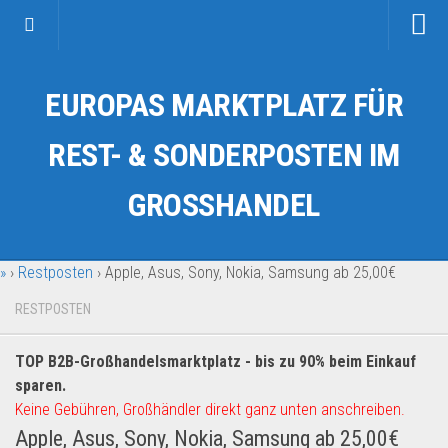
Startseite
EUROPAS MARKTPLATZ FÜR
Kategorien
Auto & Motorrad
REST- & SONDERPOSTEN IM
Drogerie & Tierbedarf
GROSSHANDEL
Fahrzeuge & Transport
Fashion & Mode
»
›
Restposten
›
Apple, Asus, Sony, Nokia, Samsung ab 25,00€
Garten & Werkzeug
Geschäft, Büro & Schreibwaren
RESTPOSTEN
Geschenkartikel
TOP B2B-Großhandelsmarktplatz - bis zu 90% beim Einkauf
Haushaltswaren
sparen.
Handy und Smartphone
Keine Gebühren, Großhändler direkt ganz unten anschreiben.
Apple, Asus, Sony, Nokia, Samsung ab 25,00€
Kosmetik & Pflege