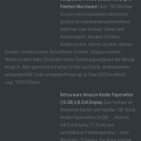
Paletten Mischware
Über 150.000 Paar
Socken eines bekannten deutschen
großen Versandhandelsunternehmen
steht hier zum Verkauf. Dabei sind
Kniestrümpfe, Sneaker Socken,
Kindersocken, Herren Socken, Damen
Socken, Kindersocken, Rutschfeste Socken, Stoppersocken,
Wintersocken, Baby Söckchen Keine Sortierung aufgrund der Menge
möglich. Alles gemischt in Farben Größe und Sorte. Artikelnummer:
vorhandenEAN Code vorhandenPreise ab: je Paar 0,05 EuroMwSt.
zzgl. 19,00 %Stück ...
Retourware Amazon Kindle Paperwhite
(16 GB) 6,8-Zoll-Display
Zum Verkauf an
Wiederverkäufer und Händler 134 Stück
Kindle Paperwhite (16 GB) – Jetzt mit
6,8-Zoll-Display (17,3 cm) und
verstellbarer Farbtemperatur – ohne
Werbung - Schwarz. Die Ware stammt