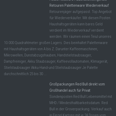
Retouren Palettenware Wiederverkauf
Retourenjäger aufgepasst. Top Angebot
für Wiederverkäufer. Mit diesen Posten
Haushaltsgeräten kann bares Geld
verdient im Wiederverkauf verdient
werden. Wir räumen einen Teiul unseres
10.000 Quadrahtmeter großen Lagers. Dies beinhaltet Palettenware
mit Haushaltsgeräten von A bis Z. Darunter Kaffeemaschinen,
Mikrowellen, Dunstabzugshauben, Handstielstaubsauger,
Dampfreiniger, Akku Staubsauger, Kaffeevollautomaten, Klimagerät,
Stielstaubsauger Akku-Hand-und Stielstaubsauger Je Palette
durchschnittlich 25 bis 30 ...
Großpackungen Red Bull direkt vom
Großhandel auch für Privat
Sondenposten Red Bull Lebensmittel mit
MHD / Mindesthaltbarkeitsdatum. Red
Bull in der Groverpackung. Verkauf auch
in Einzel Kartons mit je 24 Dosen vom