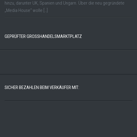
hinzu, darunter UK, Spanien und Ungarn. Über die neu gegründete
„Media House“ wolle […]
GEPRÜFTER GROSSHANDELSMARKTPLATZ
SICHER BEZAHLEN BEIM VERKÄUFER MIT: