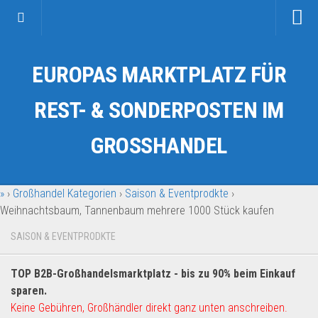
Startseite
EUROPAS MARKTPLATZ FÜR
Kategorien
Auto & Motorrad
REST- & SONDERPOSTEN IM
Drogerie & Tierbedarf
GROSSHANDEL
Fahrzeuge & Transport
Fashion & Mode
»
›
Großhandel Kategorien
›
Saison & Eventprodkte
›
Garten & Werkzeug
Weihnachtsbaum, Tannenbaum mehrere 1000 Stück kaufen
Geschäft, Büro & Schreibwaren
SAISON & EVENTPRODKTE
Geschenkartikel
Haushaltswaren
TOP B2B-Großhandelsmarktplatz - bis zu 90% beim Einkauf
Handy und Smartphone
sparen.
Keine Gebühren, Großhändler direkt ganz unten anschreiben.
Kosmetik & Pflege