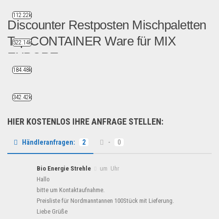
112.22k
Discounter Restposten Mischpaletten
Top CONTAINER Ware für MIX
522.14k
EXPORT
184.48k
Wir bieten Ihnen Paletten...
Restposten
342.42k
HIER KOSTENLOS IHRE ANFRAGE STELLEN:
Händleranfragen:
2
-
0
Bio Energie Strehle
um Uhr
Hallo
bitte um Kontaktaufnahme.
Preisliste für Nordmanntannen 100Stück mit Lieferung.
Liebe Grüße