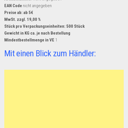
Dropshipping-Produkte
EAN Code
nicht angegeben
B2B Produkte
Preise ab: ab 5€
MwSt. zzgl. 19,00 %
Grosshandel
Stück pro Verpackungseinheiten: 500 Stück
Amazon
Gewicht in KG ca. je nach Bestellung
Mindestbestellmenge in VE
1
Aldi
Mit einen Blick zum Händler:
Lidl
Kostenlos verkaufen
Anmelden
Kostenlos Registrieren
Newsletter