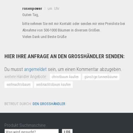
rosenpower
um Uhr
Guten Tag,
bitte nehmen Sie mit mir Kontakt oder senden mir eine Preisliste bei
Abnahme von 500-1000 Bäumen in diversen Größen.
Vielen Dank und Beste Grüße
HIER IHRE ANFRAGE AN DEN GROSSHÄNDLER SENDEN:
Du musst
angemeldet
sein, um einen Kommentar abzugeben.
weitere Händler Angebote:
christbaum kaufen
günstige tannenbäume
weihnachtsbaum
weihnachtsbaum kaufen
BETREUT DURCH:
DEN GROSSHÄNDLER
·
Produkt Suchmaschine
LOS