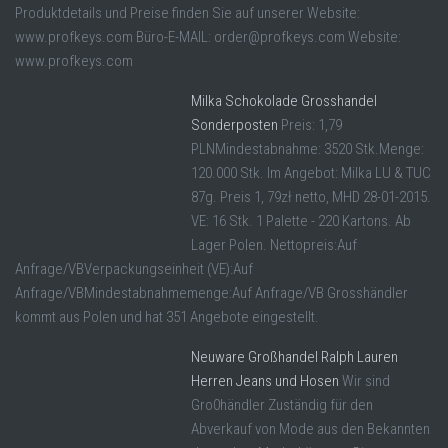
Produktdetails und Preise finden Sie auf unserer Website:
www.profkeys.com Büro-E-MAIL: order@profkeys.com Website:
www.profkeys.com
Milka Schokolade Grosshandel
Sonderposten
Preis: 1,79
PLNMindestabnahme: 3520 Stk.Menge:
120.000 Stk. Im Angebot: Milka LU & TUC
87g. Preis 1, 79zł netto, MHD 28-01-2015.
VE: 16 Stk. 1 Palette - 220 Kartons. Ab
Lager Polen. Nettopreis:Auf
Anfrage/VBVerpackungseinheit (VE):Auf
Anfrage/VBMindestabnahmemenge:Auf Anfrage/VB Grosshändler
kommt aus Polen und hat 351 Angebote eingestellt.
Neuware Großhandel Ralph Lauren
Herren Jeans und Hosen
Wir sind
Gro0händler Zuständig für den
Abverkauf von Mode aus den Bekannten