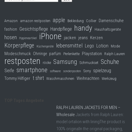
apple
Damenschuhe
Collier
Amazon
amazon restposten
Bekleidung
handy
Gesichtspflege
Handpflege
fashion
Haushaltsgeräte
iPhone
hosen
jacken
jeans
Kerzen
Hygieneartikel
Körperpflege
lebensmittel
Lego
Lotion
Mode
Küchengeräte
Modeschmuck
Playstation
Ohrringe
parfüm
Perlenkette
Ralph Lauren
restposten
Samsung
Schuhe
röcke
Schmuckset
smartphone
Seife
spielzeug
Sony
software
sonderposten
t shirt
Tommy Hilfiger
Weihnachten
Waschmaschinen
Werkzeug
TOP Tages Angebote
RALPH LAUREN JACKETS FOR MEN –
Wholesale
Jackets from Ralph Lauren:
model ortalion with liningThe product is
100% originalIn the original packaging,