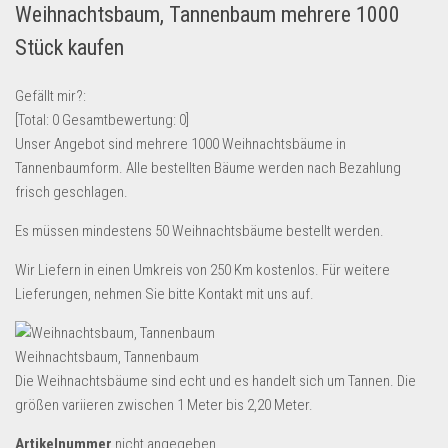
Weihnachtsbaum, Tannenbaum mehrere 1000
Lebensmittel & Getränke
Stück kaufen
Multimedia & Elektro
Münzen
Gefällt mir?:
[Total:
0
Gesamtbewertung:
0
]
Spielzeug & Games
Unser Angebot sind mehrere 1000 Weihnachtsbäume in
Schuhe & Accessoires
Tannenbaumform. Alle bestellten Bäume werden nach Bezahlung
Sport & Freizeit
frisch geschlagen.
Uhren & Schmuck
Es müssen mindestens 50 Weihnachtsbäume bestellt werden.
Wohnen & Einrichten
Wir Liefern in einen Umkreis von 250 Km kostenlos. Für weitere
Restposten-Angebote
Lieferungen, nehmen Sie bitte Kontakt mit uns auf.
Restposten für Privatpersonen
eBay Restposten kaufen
Weihnachtsbaum, Tannenbaum
Die Weihnachtsbäume sind echt und es handelt sich um Tannen. Die
Sonderposten-Angebote
größen variieren zwischen 1 Meter bis 2,20 Meter.
Saison & Eventprodkte
Artikelnummer
nicht angegeben