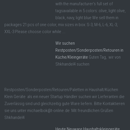
with the manufacturer's full set of
tagsavailable in 5 colors: olive, light olive,
black, navy, light blue We sell them in
packages 21 pcs of one color, mix sizes in box: S-3, M-6, L-6, XL-3,
XXL-3 Please choose color while ...
Wir suchen
Restposten/Sonderposten/Retouren in
Küche/Kleingeräte
Guten Tag, wir von
Shkhandel4 suchen
Restposten/Sonderposten/Retouren/Paletten in Haushalt/Küchen
Klein Geräte als ein neuer Startup Händler suchen wir Lieferanten die
Zuverlässig sind und gleichzeitig gute Ware liefern. Bitte Kontaktieren
sie uns unter michaelbok@t-online.de Mit freundlichen Grüßen
Shkhandel4
Heute Neuware Haushaltskleingeräte