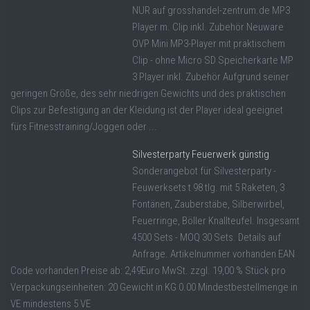
NUR auf grosshandel-zentrum.de MP3
Player m. Clip inkl. Zubehör Neuware
OVP Mini MP3-Player mit praktischem
Clip - ohne Micro SD Speicherkarte MP
3 Player inkl. Zubehör Aufgrund seiner
geringen Größe, des sehr niedrigen Gewichts und des praktischen
Clips zur Befestigung an der Kleidung ist der Player ideal geeignet
fürs Fitnesstraining/Joggen oder ...
Silvesterparty Feuerwerk günstig
Sonderangebot für Silvesterparty -
Feuwerksets t 98 tlg. mit 5 Raketen, 3
Fontänen, Zauberstäbe, Silberwirbel,
Feuerringe, Böller Knallteufel. Insgesamt
4500 Sets - MOQ 30 Sets. Details auf
Anfrage. Artikelnummer vorhanden EAN
Code vorhanden Preise ab: 2,49Euro MwSt. zzgl. 19,00 % Stück pro
Verpackungseinheiten: 20 Gewicht in KG 0.00 Mindestbestellmenge in
VE mindestens 5 VE