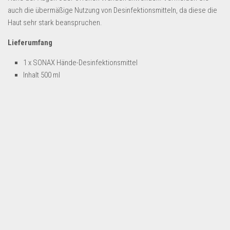
Dropshipping-Produkte
auch die übermäßige Nutzung von Desinfektionsmitteln, da diese die
B2B Produkte
Haut sehr stark beanspruchen.
Grosshandel
Lieferumfang
Amazon
1 x SONAX Hände-Desinfektionsmittel
Aldi
Inhalt 500 ml
Lidl
Kostenlos verkaufen
Anmelden
Kostenlos Registrieren
Newsletter