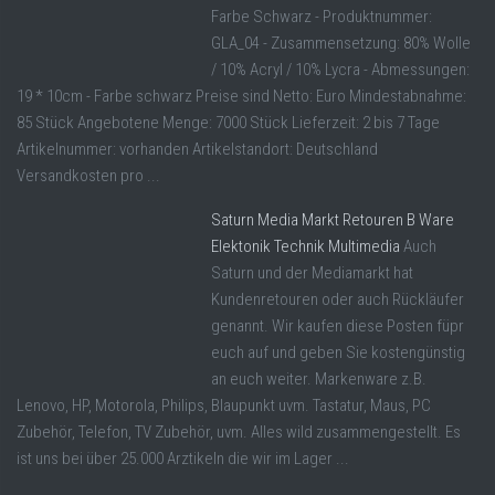
Farbe Schwarz - Produktnummer:
GLA_04 - Zusammensetzung: 80% Wolle
/ 10% Acryl / 10% Lycra - Abmessungen:
19 * 10cm - Farbe schwarz Preise sind Netto: Euro Mindestabnahme:
85 Stück Angebotene Menge: 7000 Stück Lieferzeit: 2 bis 7 Tage
Artikelnummer: vorhanden Artikelstandort: Deutschland
Versandkosten pro ...
Saturn Media Markt Retouren B Ware
Elektonik Technik Multimedia
Auch
Saturn und der Mediamarkt hat
Kundenretouren oder auch Rückläufer
genannt. Wir kaufen diese Posten füpr
euch auf und geben Sie kostengünstig
an euch weiter. Markenware z.B.
Lenovo, HP, Motorola, Philips, Blaupunkt uvm. Tastatur, Maus, PC
Zubehör, Telefon, TV Zubehör, uvm. Alles wild zusammengestellt. Es
ist uns bei über 25.000 Arztikeln die wir im Lager ...