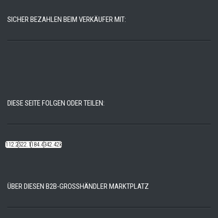
SICHER BEZAHLEN BEIM VERKÄUFER MIT:
DIESE SEITE FOLGEN ODER TEILEN:
112.22k
522.14k
184.48k
342.42k
ÜBER DIESEN B2B-GROSSHÄNDLER MARKTPLATZ