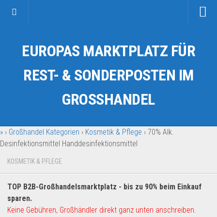
Startseite
EUROPAS MARKTPLATZ FÜR
Kategorien
Auto & Motorrad
REST- & SONDERPOSTEN IM
Drogerie & Tierbedarf
GROSSHANDEL
Fahrzeuge & Transport
Fashion & Mode
»
›
Großhandel Kategorien
›
Kosmetik & Pflege
›
70% Alk.
Garten & Werkzeug
Desinfektionsmittel Handdesinfektionsmittel
Geschäft, Büro & Schreibwaren
KOSMETIK & PFLEGE
Geschenkartikel
Haushaltswaren
TOP B2B-Großhandelsmarktplatz - bis zu 90% beim Einkauf
Handy und Smartphone
sparen.
Keine Gebühren, Großhändler direkt ganz unten anschreiben.
Kosmetik & Pflege