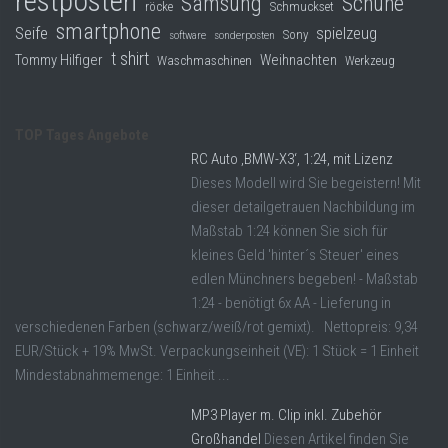
restposten
Samsung
Schuhe
röcke
Schmuckset
smartphone
Seife
spielzeug
Sony
software
sonderposten
t shirt
Tommy Hilfiger
Weihnachten
Waschmaschinen
Werkzeug
TOP Tages Angebote
RC Auto ‚BMW-X3‘, 1:24, mit Lizenz
Dieses Modell wird Sie begeistern! Mit
dieser detailgetrauen Nachbildung im
Maßstab 1:24 können Sie sich für
kleines Geld 'hinter´s Steuer' eines
edlen Münchners begeben! - Maßstab
1:24 - benötigt 6x AA - Lieferung in
verschiedenen Farben (schwarz/weiß/rot gemixt). Nettopreis: 9,34
EUR/Stück + 19% MwSt. Verpackungseinheit (VE): 1 Stück = 1 Einheit
Mindestabnahmemenge: 1 Einheit ...
MP3 Player m. Clip inkl. Zubehör
Großhandel
Diesen Artikel finden Sie