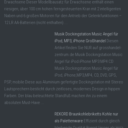
Erwachsene Dieser Modellbausatz für Erwachsene enthält einen
riesigen, über 100 cm hohen ferngesteuerten Kran mit 2 intelligenten
Naben und 6 großen Motoren für den Antrieb der Gelenkfunktionen –
12 LR AA-Batterien (nicht enthalten) ...
Musik Dockingstation Music Angel für
iPod, MP3, iPhone Großhandel
Diesen
Artikel finden Sie NUR auf grosshandel-
zentrum.de Musik Dockingstation Music
Angel für iPod iPhone MP3 MP4 CD
Musik Dockingstation Music Angel für
iPod, iPhone,MP3,MP4, CD, DVD, GPS,
PSP, mobile Diese aus Aluminium gefertigte Dockingstation mit Stereo
Lautsprechern besticht durch zeitloses, modernes Design in hippen
Farben. Der blau beleuchtete Standfuß machen ihn zu einem
absoluten Must-Have ...
REKORD Braunkohlebriketts Kohle nur
als Palettenware
Effizient durch gleich
bleibende Qualität Brennt länger als Holz