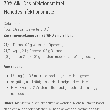
70% Alk. Desinfektionsmittel
Lebensmittel & Getränke
Handdesinfektionsmittel
Multimedia & Elektro
Münzen
Gefällt mir?:
[Total:
2
Gesamtbewertung:
3.5
]
Spielzeug & Games
Zusammensetzung gemäß WHO Empfehlung:
Schuhe & Accessoires
74,4 g Ethanol, 0,2 g Wasserstoffperoxid,
Sport & Freizeit
21,7 g Aqua, 2,1 g Glycerol, 0,8 g Butanon,
Uhren & Schmuck
0,8 g Propan-2-ol, <0,01 g Denatoniumbenzoat pro100 g Lösung
Wohnen & Einrichten
Anwendung:
Restposten-Angebote
Lösung (ca. 3-5 ml) in die trockene, hohle Hand geben
Restposten für Privatpersonen
sorgfältig und kräftig bis zu den Handgelenken einreiben
eBay Restposten kaufen
Einwirkzeit ca. 2 Minuten, bitte ständig feucht halten und ggf.
nachdosieren
Sonderposten-Angebote
Hinweise:
Nicht auf Schleimhäuten anwenden. Nicht in unmittelbarer
Saison & Eventprodkte
Nähe der Augen oder offenen Wunden anwenden. Vermeiden Sie