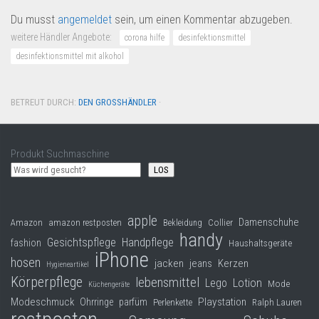
Du musst
angemeldet
sein, um einen Kommentar abzugeben.
weitere Händler Angebote:
corona hilfe
desinfektionsmittel
desinfektionsmittel mit alkohol
BETREUT DURCH:
DEN GROSSHÄNDLER
·
Produkt Suchmaschine
LOS
apple
Damenschuhe
Collier
Amazon
amazon restposten
Bekleidung
handy
Gesichtspflege
Handpflege
fashion
Haushaltsgeräte
iPhone
hosen
jacken
jeans
Kerzen
Hygieneartikel
Körperpflege
lebensmittel
Lego
Lotion
Mode
Küchengeräte
Modeschmuck
Playstation
Ohrringe
parfüm
Perlenkette
Ralph Lauren