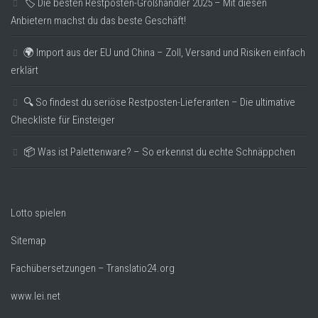
🏷️ Die besten Restposten-Großhändler 2025 – Mit diesen
Anbietern machst du das beste Geschäft!
🌍 Import aus der EU und China – Zoll, Versand und Risiken einfach
erklärt
🔍 So findest du seriöse Restposten-Lieferanten – Die ultimative
Checkliste für Einsteiger
📦 Was ist Palettenware? – So erkennst du echte Schnäppchen
Lotto spielen
Sitemap
Fachübersetzungen – Translatio24.org
www.lei.net