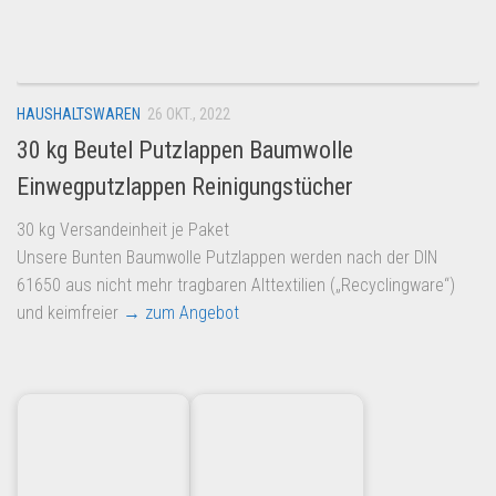
Dropshipping-Produkte
B2B Produkte
Grosshandel
HAUSHALTSWAREN
26 OKT., 2022
Amazon
30 kg Beutel Putzlappen Baumwolle
Aldi
Einwegputzlappen Reinigungstücher
Lidl
30 kg Versandeinheit je Paket
Kostenlos verkaufen
Unsere Bunten Baumwolle Putzlappen werden nach der DIN
Anmelden
61650 aus nicht mehr tragbaren Alttextilien („Recyclingware“)
und keimfreier
→ zum Angebot
Kostenlos Registrieren
Newsletter