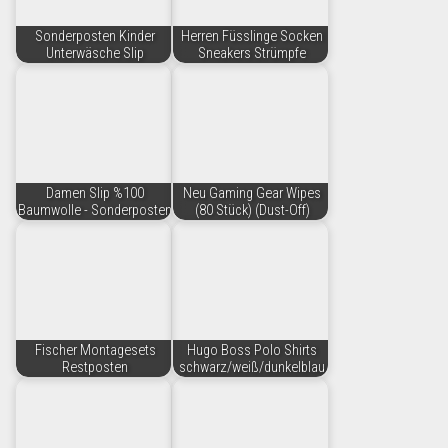
Sonderposten Kinder
Herren Füsslinge Socken
Unterwäsche Slip
Sneakers Strümpfe
Damen Slip %100
Neu Gaming Gear Wipes
Baumwolle - Sonderposten
(80 Stück) (Dust-Off)
Fischer Montagesets
Hugo Boss Polo Shirts
Restposten
schwarz/weiß/dunkelblau