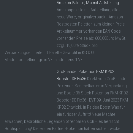
Amazon Palette, Mix mit Aufstellung
Amazonpalette mit Aufstellung, alles
neue Ware, originalverpackt. Amazon
Restposten Paletten zum kleinen Preis
Artikelnummer vorhanden EAN Code
vorhanden Preise ab: 600,00Euro MwSt.
zzgl. 19,00 % Stück pro
Verpackungseinheiten: 1 Palette Gewicht in KG 0.00
Mindestbestellmenge in VE mindestens 1 VE
Großhandel Pokemon PKM KP02
Booster DE Fix36
Direkt vom Großhandel
Pokemon Sammelkarten in Verpackung
und Box je 36 Stück Pokemon PKM KP02
Booster DE Fix36 - EVT 09. Juni 2023 PKM
KP02 Entwickl. in Paldea Boost Was für
ein furioser Auftritt! Neue Mächte
erwachen, bedrohliche Legenden offenbaren sich – es herrscht
Hochspannung! Die ersten Partner-Pokémon haben sich entwickelt