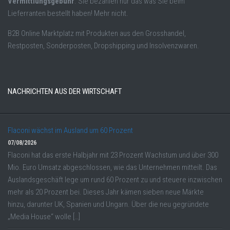
Vermittlungsgebühr
. Sie bezahlen nur das was Sie beim
Lieferranten bestellt haben! Mehr nicht.
B2B Online Marktplatz mit Produkten aus den Grosshandel,
Restposten, Sonderposten, Dropshipping und Insolvenzwaren.
NACHRICHTEN AUS DER WIRTSCHAFT
Flaconi wächst im Ausland um 60 Prozent
07/08/2026
Flaconi hat das erste Halbjahr mit 23 Prozent Wachstum und über 300
Mio. Euro Umsatz abgeschlossen, wie das Unternehmen mitteilt. Das
Auslandsgeschäft lege um rund 60 Prozent zu und steuere inzwischen
mehr als 20 Prozent bei. Dieses Jahr kämen sieben neue Märkte
hinzu, darunter UK, Spanien und Ungarn. Über die neu gegründete
„Media House“ wolle […]