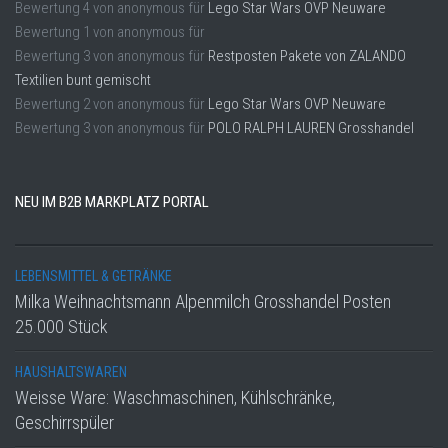
Bewertung
4
von
anonymous
für
Lego Star Wars OVP Neuware
Bewertung
1
von
anonymous
für
Bewertung
3
von
anonymous
für
Restposten Pakete von ZALANDO
Textilien bunt gemischt
Bewertung
2
von
anonymous
für
Lego Star Wars OVP Neuware
Bewertung
3
von
anonymous
für
POLO RALPH LAUREN Grosshandel
NEU IM B2B MARKPLATZ PORTAL
LEBENSMITTEL & GETRÄNKE
Milka Weihnachtsmann Alpenmilch Grosshandel Posten
25.000 Stück
HAUSHALTSWAREN
Weisse Ware: Waschmaschinen, Kühlschränke,
Geschirrspüler