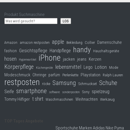
Produkt Suchmaschine
LOS
apple
Damenschuhe
Collier
Amazon
amazon restposten
Bekleidung
handy
Gesichtspflege
Handpflege
fashion
Haushaltsgeräte
iPhone
hosen
jacken
jeans
Kerzen
Hygieneartikel
Körperpflege
lebensmittel
Lego
Lotion
Mode
Küchengeräte
Modeschmuck
Playstation
Ohrringe
parfüm
Perlenkette
Ralph Lauren
restposten
Samsung
Schuhe
röcke
Schmuckset
smartphone
Seife
spielzeug
Sony
software
sonderposten
t shirt
Tommy Hilfiger
Weihnachten
Waschmaschinen
Werkzeug
TOP Tages Angebote
Sportschuhe Marken Adidas Nike Puma