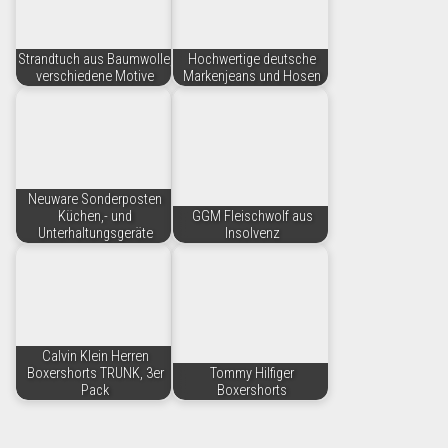
Strandtuch aus Baumwolle,
Hochwertige deutsche
verschiedene Motive
Markenjeans und Hosen
Neuware Sonderposten
Küchen,- und
GGM Fleischwolf aus
Unterhaltungsgeräte
Insolvenz
Calvin Klein Herren
Boxershorts TRUNK, 3er
Tommy Hilfiger
Pack
Boxershorts