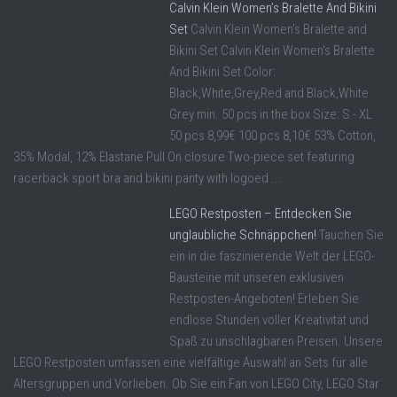
Calvin Klein Women’s Bralette And Bikini
Set
Calvin Klein Women's Bralette and
Bikini Set Calvin Klein Women's Bralette
And Bikini Set Color:
Black,White,Grey,Red and Black,White
Grey min. 50 pcs in the box Size: S - XL
50 pcs 8,99€ 100 pcs 8,10€ 53% Cotton,
35% Modal, 12% Elastane Pull On closure Two-piece set featuring
racerback sport bra and bikini panty with logoed ...
LEGO Restposten – Entdecken Sie
unglaubliche Schnäppchen!
Tauchen Sie
ein in die faszinierende Welt der LEGO-
Bausteine mit unseren exklusiven
Restposten-Angeboten! Erleben Sie
endlose Stunden voller Kreativität und
Spaß zu unschlagbaren Preisen. Unsere
LEGO Restposten umfassen eine vielfältige Auswahl an Sets für alle
Altersgruppen und Vorlieben. Ob Sie ein Fan von LEGO City, LEGO Star