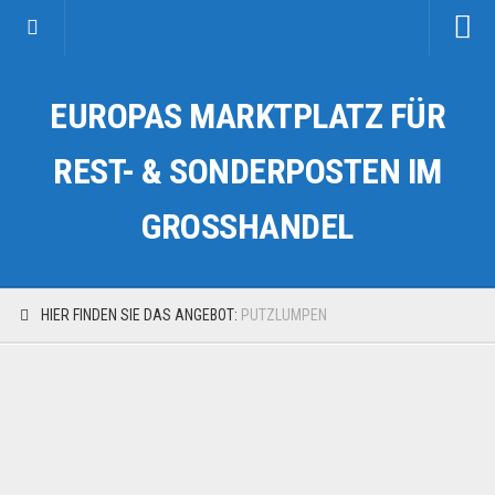
Startseite
EUROPAS MARKTPLATZ FÜR
Kategorien
Auto & Motorrad
REST- & SONDERPOSTEN IM
Drogerie & Tierbedarf
GROSSHANDEL
Fahrzeuge & Transport
Fashion & Mode
Garten & Werkzeug
HIER FINDEN SIE DAS ANGEBOT:
PUTZLUMPEN
Geschäft, Büro & Schreibwaren
Geschenkartikel
Haushaltswaren
Handy und Smartphone
Kosmetik & Pflege