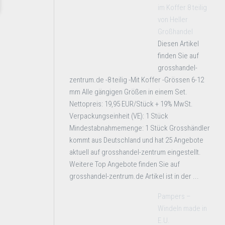
im Koffer 8 teilig
von Heller
Großhandel
Diesen Artikel
finden Sie auf
grosshandel-
zentrum.de -8 teilig -Mit Koffer -Grössen 6-12
mm Alle gängigen Größen in einem Set.
Nettopreis: 19,95 EUR/Stück + 19% MwSt.
Verpackungseinheit (VE): 1 Stück
Mindestabnahmemenge: 1 Stück Grosshändler
kommt aus Deutschland und hat 25 Angebote
aktuell auf grosshandel-zentrum eingestellt.
Weitere Top Angebote finden Sie auf
grosshandel-zentrum.de Artikel ist in der ...
Pampers –
Windeln made in
E.U.