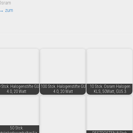
 Osram
→ zum
 Stck. Halogenstifte GU
100 Stck. Halogenstifte GU
10 Stck. Osram Halogen
4.0, 20 Watt
4.0, 20 Watt
KLS, 50Watt, GU5.3
50 Stck.