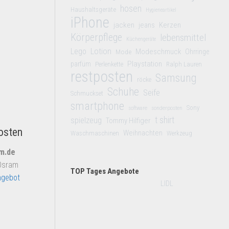
hosen
Haushaltsgeräte
Hygieneartikel
iPhone
jacken
jeans
Kerzen
Körperpflege
lebensmittel
Küchengeräte
Lego
Lotion
Modeschmuck
Mode
Ohrringe
Playstation
parfüm
Perlenkette
Ralph Lauren
restposten
Samsung
röcke
Schuhe
Seife
Schmuckset
smartphone
Sony
software
sonderposten
t shirt
spielzeug
Tommy Hilfiger
osten
Weihnachten
Waschmaschinen
Werkzeug
um.de
 Osram
TOP Tages Angebote
gebot
LIDL