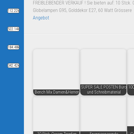
FREIBLEIBENDER VERKAUF ! Sie bieten auf: 10 Stck.
Globelampen G95, Golddekor E27, 60 Watt Grössere
112.22k
Angebot
522.14k
184.48k
342.42k
SUPER SALE POSTEN Büro
100
Bench Mix Damen&Herren
und Schreibmaterial