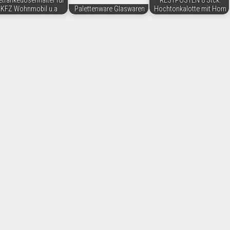
tränkedosenhalter für
RESTPOSTEN 8 Stck.
KFZ Wohnmobil u.a
Palettenware Glaswaren
Hochtonkalotte mit Horn