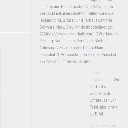
mit Zipp und Bauchtasche. Alle Artikel noch
Verpackt mit allen Etiketten! Outlet ware aus
Holland! S-XL Größen und Farbauswahl frei
Schwarz, Navy, Grau Mindestbestellmenge:
20Stück Versand innerhalb von 1-2 Werktagen
Zahlung: Nachnahme, Vorkasse, Bar bei
Abholung Versandkosten Deutschland
Pauschal 7€ Versandkosten Europa Pauschal
17€ Artikelnummer vorhanden ...
Ölfritteusen von
Tefal gesucht
Wir
sind auf der
Suche nach
Ölfritteusen von
Tefal. hier direkt
zu Tefal
SDS-Bohrersatz