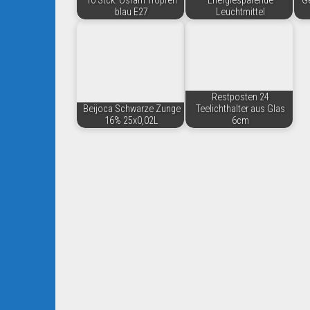
10 Stck. Osram Tropfen
Energiesparende
Ge
blau E27
Leuchtmittel
Restposten 24
Beijoca Schwarze Zunge
Teelichthalter aus Glas
16% 25x0,02L
6cm