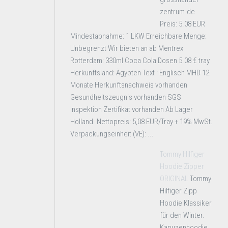
zentrum.de
Preis: 5.08 EUR
Mindestabnahme: 1 LKW Erreichbare Menge:
Unbegrenzt Wir bieten an ab Mentrex
Rotterdam: 330ml Coca Cola Dosen 5.08 € tray
Herkunftsland: Ägypten Text : Englisch MHD 12
Monate Herkunftsnachweis vorhanden
Gesundheitszeugnis vorhanden SGS
Inspektion Zertifikat vorhanden Ab Lager
Holland. Nettopreis: 5,08 EUR/Tray + 19% MwSt.
Verpackungseinheit (VE): ...
Tommy Hilfiger
Hoodie Zipper
ORIGINAL
Tommy
Hilfiger Zipp
Hoodie Klassiker
für den Winter.
Kapuzenhoodie