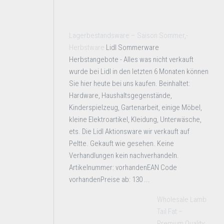
Lagerbestandsware – Saison Sommer,-
Herbstware
Lidl Sommerware
Herbstangebote - Alles was nicht verkauft
wurde bei Lidl in den letzten 6 Monaten können
Sie hier heute bei uns kaufen. Beinhaltet:
Hardware, Haushaltsgegenstände,
Kinderspielzeug, Gartenarbeit, einige Möbel,
kleine Elektroartikel, Kleidung, Unterwäsche,
ets. Die Lidl Aktionsware wir verkauft auf
Peltte. Gekauft wie gesehen. Keine
Verhandlungen kein nachverhandeln.
Artikelnummer: vorhandenEAN Code
vorhandenPreise ab: 130 ...
Wholesale Lamb
Tail Fat –
Premium Quality