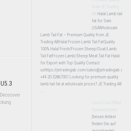
from JE Trading
AB
Halal Lamb tail
fat for Sale
USAWholesale
Lamb Tail Fat – Premium Quality from JE
Trading ABHalal Frozen Lamb Tail FatQuality
100% Halal Fresh/Frozen Sheep/Goat/Lamb
Tail FatFrozen Lamb/Sheep Meat Tail Fat Halal
for Export with Top Quality Contact
ushttps://jetradingab.com/sales@jetradingab.com
+44 20 32867001 Looking for premium quality
GU5.3
lamb tail fat at wholesale prices? JE Trading AB
...
 Decocover
ackung
Coca Cola 330ml
Sonderposten
Diesen Artikel
finden Sie auf
grosshandel-