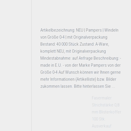
Artikelbezeichnung: NEU | Pampers | Windeln
von Größe 0-4 | mit Originalverpackung
Bestand: 40 000 Stück Zustand: A-Ware,
komplett NEU, mit Originalverpackung
Mindestabnahme: auf Anfrage Beschreibung: -
made in E.U. - von der Marke Pampers von der
Größe 0-4 Auf Wunsch können wir Ihnen gerne
mehr Informationen (Artikelliste) bzw. Bilder
zukommen lassen. Bitte hinterlassen Sie ...
Fasermaler
Strichstärke 0,8
mm Blisterkoffer
100 Stk.
Ausverkauf