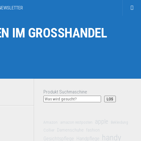
NEWSLETTER
N IM GROSSHANDEL
Produkt Suchmaschine
LOS
apple
Amazon
amazon restposten
Bekleidung
Damenschuhe
Collier
fashion
handy
Gesichtspflege
Handpflege