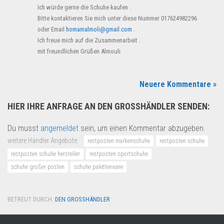
Ich würde gerne die Schuhe kaufen .
Bitte kontaktieren Sie mich unter diese Nummer 017624982296
oder Email
homamalmoli@gmail.com
.
Ich freue mich auf die Zusammenarbeit .
mit freundlichen Grüßen Almouli
Neuere Kommentare »
HIER IHRE ANFRAGE AN DEN GROSSHÄNDLER SENDEN:
Du musst
angemeldet
sein, um einen Kommentar abzugeben.
weitere Händler Angebote:
restposten markenschuhe
restposten schuhe
restposten schuhe hersteller
restposten sportschuhe
schuhe großer posten
schuhe palettenware
BETREUT DURCH:
DEN GROSSHÄNDLER
·