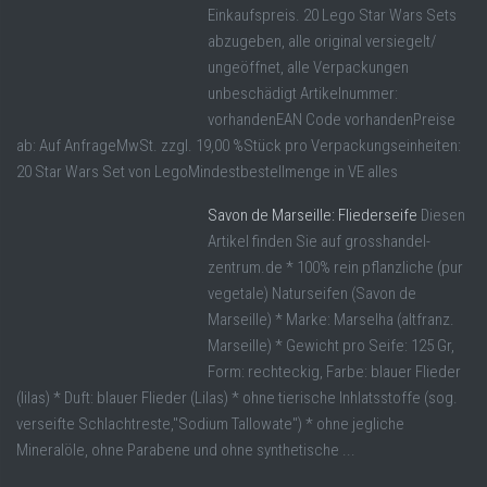
Einkaufspreis. 20 Lego Star Wars Sets
abzugeben, alle original versiegelt/
ungeöffnet, alle Verpackungen
unbeschädigt Artikelnummer:
vorhandenEAN Code vorhandenPreise
ab: Auf AnfrageMwSt. zzgl. 19,00 %Stück pro Verpackungseinheiten:
20 Star Wars Set von LegoMindestbestellmenge in VE alles
Savon de Marseille: Fliederseife
Diesen
Artikel finden Sie auf grosshandel-
zentrum.de * 100% rein pflanzliche (pur
vegetale) Naturseifen (Savon de
Marseille) * Marke: Marselha (altfranz.
Marseille) * Gewicht pro Seife: 125 Gr,
Form: rechteckig, Farbe: blauer Flieder
(lilas) * Duft: blauer Flieder (Lilas) * ohne tierische Inhlatsstoffe (sog.
verseifte Schlachtreste,"Sodium Tallowate") * ohne jegliche
Mineralöle, ohne Parabene und ohne synthetische ...