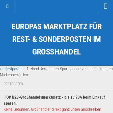
Startseite
EUROPAS MARKTPLATZ FÜR
Kategorien
Auto & Motorrad
REST- & SONDERPOSTEN IM
Drogerie & Tierbedarf
GROSSHANDEL
Fahrzeuge & Transport
Fashion & Mode
»
›
Restposten
›
1. Hand Restposten Sportschuhe von den bekannten
Garten & Werkzeug
Markenherstellern
Geschäft, Büro & Schreibwaren
RESTPOSTEN
Geschenkartikel
Haushaltswaren
TOP B2B-Großhandelsmarktplatz - bis zu 90% beim Einkauf
Handy und Smartphone
sparen.
Keine Gebühren, Großhändler direkt ganz unten anschreiben.
Kosmetik & Pflege