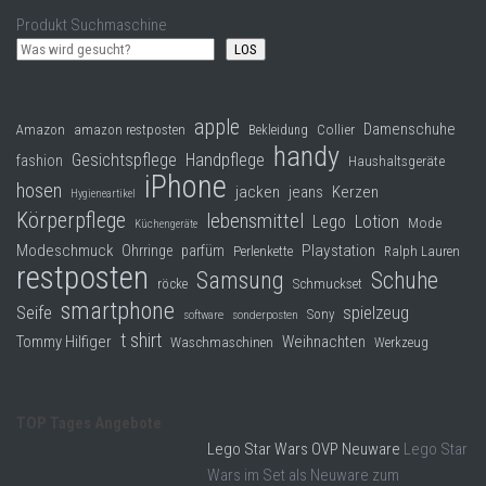
Produkt Suchmaschine
LOS
apple
Damenschuhe
Collier
Amazon
amazon restposten
Bekleidung
handy
Gesichtspflege
Handpflege
fashion
Haushaltsgeräte
iPhone
hosen
jacken
jeans
Kerzen
Hygieneartikel
Körperpflege
lebensmittel
Lego
Lotion
Mode
Küchengeräte
Modeschmuck
Playstation
Ohrringe
parfüm
Perlenkette
Ralph Lauren
restposten
Samsung
Schuhe
röcke
Schmuckset
smartphone
Seife
spielzeug
Sony
software
sonderposten
t shirt
Tommy Hilfiger
Weihnachten
Waschmaschinen
Werkzeug
TOP Tages Angebote
Lego Star Wars OVP Neuware
Lego Star
Wars im Set als Neuware zum