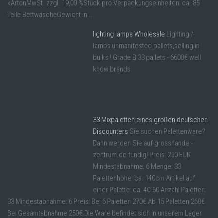
kArtonMwSt. zzgl. 19,00 %Stück pro Verpackungseinheiten: ca. 85
Teile BettwäscheGewicht in ...
lighting lamps Wholesale
Lighting /
lamps unmanifested pallets,selling in
bulks ! Grade B 33 pallets - 6600€ well
know brands
33 Mixpaletten eines großen deutschen
Discounters
Sie suchen Palettenware?
Dann werden Sie auf grosshandel-
zentrum.de fündig! Preis: 250 EUR
Mindestabnahme: 6 Menge: 33
Palettenhöhe: ca. 140cm Artikel auf
einer Palette: ca. 40-60 Anzahl Paletten:
33 Mindestabnahme: 6 Preis: Bei 6 Paletten 270€ Ab 15 Paletten 260€
Bei Gesamtabnahme 250€ Die Ware befindet sich in unserem Lager