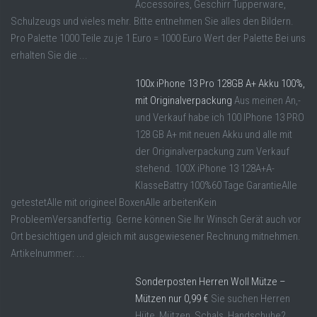
Accessoires, Geschirr Tupperware,
Schulzeugs und vieles mehr. Bitte entnehmen Sie alles den Bildern.
Pro Palette 1000 Teile zu je 1 Euro = 1000 Euro Wert der Palette Bei uns
erhalten Sie die ...
100x iPhone 13 Pro 128GB A+ Akku 100%,
mit Originalverpackung
Aus meinen An,-
und Verkauf habe ich 100 IPhone 13 PRO
128 GB A+ mit neuen Akku und alle mit
der Originalverpackung zum Verkauf
stehend. 100X iPhone 13 128A+A-
KlasseBattry 100%60 Tage GarantieAlle
getestetAlle mit origineel BoxenAlle arbeitenKein
ProbleemVersandfertig. Gerne können Sie Ihr Winsch Gerät auch vor
Ort besichtigen und gleich mit ausgewiesener Rechnung mitnehmen.
Artikelnummer: ...
Sonderposten Herren Woll Mütze –
Mützen nur 0,99 €
Sie suchen Herren
Hüte, Mützen, Schals, Handschuhe?