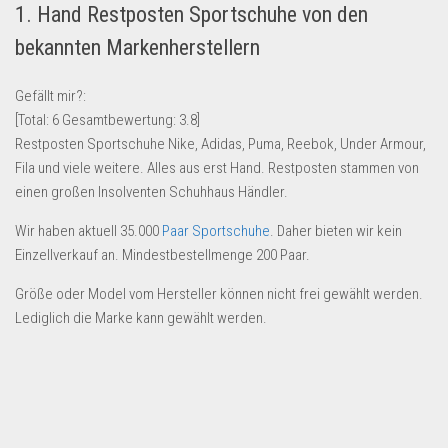
1. Hand Restposten Sportschuhe von den
Lebensmittel & Getränke
bekannten Markenherstellern
Multimedia & Elektro
Münzen
Gefällt mir?:
[Total:
6
Gesamtbewertung:
3.8
]
Spielzeug & Games
Restposten Sportschuhe Nike, Adidas, Puma, Reebok, Under Armour,
Schuhe & Accessoires
Fila und viele weitere. Alles aus erst Hand. Restposten stammen von
Sport & Freizeit
einen großen Insolventen Schuhhaus Händler.
Uhren & Schmuck
Wir haben aktuell 35.000
Paar Sportschuhe
. Daher bieten wir kein
Einzellverkauf an. Mindestbestellmenge 200 Paar.
Wohnen & Einrichten
Restposten-Angebote
Größe oder Model vom Hersteller können nicht frei gewählt werden.
Lediglich die Marke kann gewählt werden.
Restposten für Privatpersonen
eBay Restposten kaufen
Sonderposten-Angebote
Saison & Eventprodkte