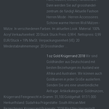
Dann werden Sie auf grosshandel-
zentrum.de fündig! Aktuelle Fashion
Herren Mode - Herren Accessoires.
Schöne warme Herren Woll Mützen -
Mütze. In verschiedenen Farben. Im aktuellen Look. Material: 100%
Acryl Verkaufseinheit: 20 Stück Stück Preis: 0,99 €. Nettopreis: 0,99
EUR/Stück + 19% MwSt. Verpackungseinheit (VE): 20
Mindestabnahmemenge: 20 Grosshändler ...
1 oz Gold Krügerrand 2018
Wir sind
Goldhändler aus Deutschöand mit
besten Beziehungen ins Ausland wie
Afrika und Australien. Wir können auch
Goldbarren in jeder Größe ausliefern.
Senden Sie uns eine unverbindliche
Anfrage. Artikelkategorie: Goldmünzen,
Krügerrand Feingewicht in Gramm: 31,100 Goldgehalt: 917/1.000
Herkunftsland: Südafrika Prägestätte: South African Mint
Bezeichnung: Krügerrand Prägejahr: 2018 Wird Neu Hergestellt