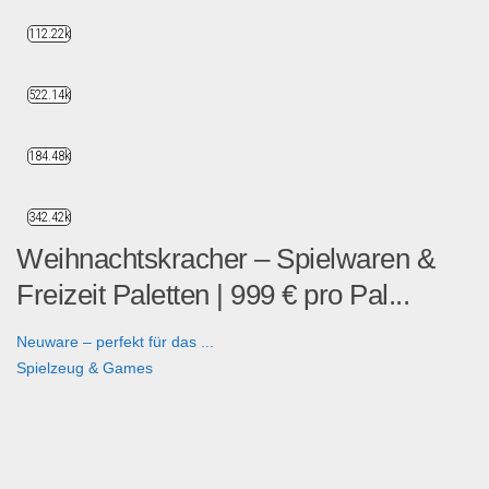
112.22k
522.14k
184.48k
342.42k
Weihnachtskracher – Spielwaren &
Freizeit Paletten | 999 € pro Pal...
Neuware – perfekt für das ...
Spielzeug & Games