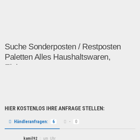
Suche Sonderposten / Restposten
Paletten Alles Haushaltswaren,
Elektro...
Guten Tag Zusammen, Wir...
Händler suchen
HIER KOSTENLOS IHRE ANFRAGE STELLEN:
Händleranfragen:
6
-
0
kamil92
um Uhr