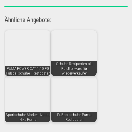
Ähnliche Angebote:
Schuhe Restposten als
PUMA POWER CAT 1.10 FG
Palettenware für
Fußballschuhe - Restposten
Wiederverkäufer
Sportschuhe Marken Adidas
Fußballschuhe Puma
Nike Puma
Restposten