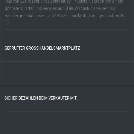
Plus von 32 Prozent. Präsident Harley Finkelstein sprach von einem
„Monsterquartal“ und verwies auf KI als Wachstumstreiber. Das
Händlergeschäft habe mit 37 Prozent am kräftigsten geschoben. Für
[…]
GEPRÜFTER GROSSHANDELSMARKTPLATZ
SICHER BEZAHLEN BEIM VERKÄUFER MIT: