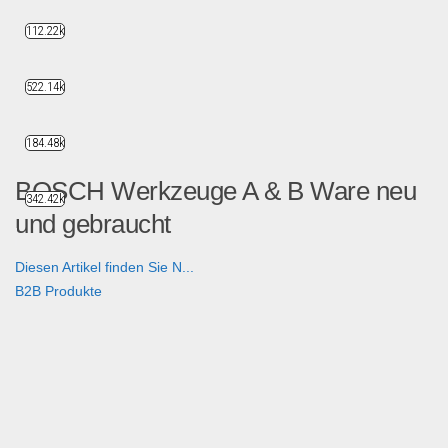
112.22k
522.14k
184.48k
BOSCH Werkzeuge A & B Ware neu
342.42k
und gebraucht
Diesen Artikel finden Sie N...
B2B Produkte