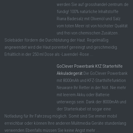
werden Sie auf grosshandel-zentrum.de
fündig! 100% natürliche Inhaltstoffe
Riana Badesalz mit Olivenöl und Salz
vom toten Meer ist von höchster Qualität
und frei von chemischen Zusätzen .
Solebäder fördern die Durchblutung der Haut. Regelmäßig
angewendet wird die Haut porentief gereinigt und geschmeidig.
Erhältlich in der 250 ml Dose als -Lavendel -Rose ...
GoClever Powerbank KfZ Starterhilfe
Akkuladegerät
Die GoClever Powerbank
mit 8000mAh und KFZ-Starthilfefunktion
Neuware Ihr Retter in der Not. Nie mehr
mit leerem Akku oder Batterie
unterwegs sein. Dank der 8000mAh und
der Starterkabel ist sogar eine
Notladung für Ihr Fahrzeug möglich. Somit sind Sie immer mobil
erreichbar oder können Ihre anderen Mulitmedia Geräte stundenlang
verwenden.Ebenfalls müssen Sie keine Angst mehr ...