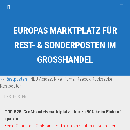
Startseite
EUROPAS MARKTPLATZ FÜR
Kategorien
Auto & Motorrad
REST- & SONDERPOSTEN IM
Drogerie & Tierbedarf
GROSSHANDEL
Fahrzeuge & Transport
Fashion & Mode
»
›
Restposten
›
NEU Adidas, Nike, Puma, Reebok Rucksäcke
Garten & Werkzeug
Restposten
Geschäft, Büro & Schreibwaren
RESTPOSTEN
Geschenkartikel
Haushaltswaren
TOP B2B-Großhandelsmarktplatz - bis zu 90% beim Einkauf
Handy und Smartphone
sparen.
Keine Gebühren, Großhändler direkt ganz unten anschreiben.
Kosmetik & Pflege