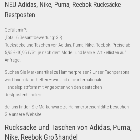
NEU Adidas, Nike, Puma, Reebok Rucksäcke
Lebensmittel & Getränke
Restposten
Multimedia & Elektro
Münzen
Gefällt mir?:
[Total:
6
Gesamtbewertung:
3.8
]
Spielzeug & Games
Rucksäcke und Taschen von Adidas, Puma, Nike, Reebok. Preise ab
Schuhe & Accessoires
5,95 €-10,95 €/St. je nach dem Modell und Marke. Artikellisten auf
Sport & Freizeit
Anfrage.
Uhren & Schmuck
Suchen Sie Markenartikel zu Hammerpreisen? Unser Fachpersonal
wird Ihnen dabei helfen – wir sind eine internationale
Wohnen & Einrichten
Handelsplattform mit Angeboten von den deutschen
Restposten-Angebote
Restpostenhändlern.
Restposten für Privatpersonen
Bei uns finden Sie Markenware zu Hammerpreisen! Bitte besuchen
eBay Restposten kaufen
Sie unsere Website!
Sonderposten-Angebote
Rucksäcke und Taschen von Adidas, Puma,
Saison & Eventprodkte
Nike, Reebok Großhandel