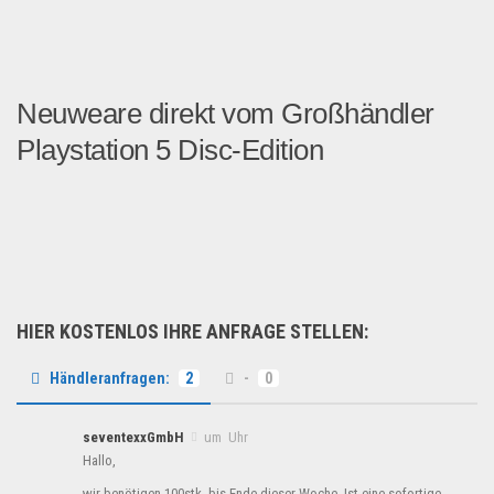
Neuweare direkt vom Großhändler
Playstation 5 Disc-Edition
Playstation 5 Disc-Edition...
Multimedia & Elektro
HIER KOSTENLOS IHRE ANFRAGE STELLEN:
Händleranfragen:
2
-
0
seventexxGmbH
um Uhr
Hallo,
wir benötigen 100stk. bis Ende dieser Woche. Ist eine sofortige