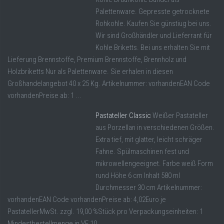
Palettenware. Gepresste getrocknete
Rohkohle. Kaufen Sie günstiug bei uns.
Wir sind Großhändler und Lieferrant für
Kohle Briketts. Bei uns erhalten Sie mit
Lieferung Brennstoffe, Premium Brennstoffe, Brennholz und
Holzbriketts Nur als Palettenware. Sie erhalen in diesen
Großhandelangebot 40 x 25 Kg. Artikelnummer: vorhandenEAN Code
vorhandenPreise ab: 1 ...
Pastateller Classic
Weißer Pastateller
aus Porzellan in verschiedenen Größen.
Extra tief, mit glatter, leicht schräger
Fahne. Spülmaschinen fest und
mikrowellengeeignet. Farbe weiß Form
rund Höhe 6 cm Inhalt 580 ml
Durchmesser 30 cm Artikelnummer:
vorhandenEAN Code vorhandenPreise ab: 4,02Euro je
PastatellerMwSt. zzgl. 19,00 %Stück pro Verpackungseinheiten: 1
Mindestbestellmenge in VE 10