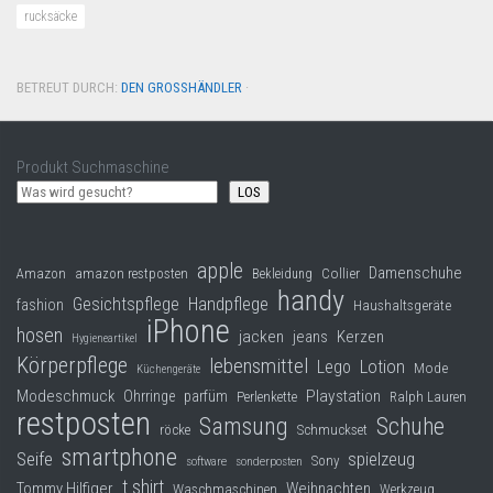
rucksäcke
BETREUT DURCH:
DEN GROSSHÄNDLER
·
Produkt Suchmaschine
LOS
apple
Damenschuhe
Collier
Amazon
amazon restposten
Bekleidung
handy
Gesichtspflege
Handpflege
fashion
Haushaltsgeräte
iPhone
hosen
jacken
jeans
Kerzen
Hygieneartikel
Körperpflege
lebensmittel
Lego
Lotion
Mode
Küchengeräte
Modeschmuck
Playstation
Ohrringe
parfüm
Perlenkette
Ralph Lauren
restposten
Samsung
Schuhe
röcke
Schmuckset
smartphone
Seife
spielzeug
Sony
software
sonderposten
t shirt
Tommy Hilfiger
Weihnachten
Waschmaschinen
Werkzeug