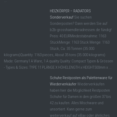
...
HEIZKÖRPER – RADIATORS
Sonderverkauf
Sie suchen
Sonderposten? Dann werden Sie auf
b2b-grosshaendleradressen.de fündig!
Preis: 40 EURMindestabnahme: 1163
StückMenge: 1163 Stück Menge: 1163
Stück, Ca. 35 Tonnen (35.000
kilograms)Quantity: 1163 pieces, About 35 tons (35.000 kilograms)
Made: Germany1 A Ware, 1 A quality Quality: Compact Typen & Grössen
- Types & Sizes: TYPE 11 PLÄNGE X HÖHELENGTH x HEIGHT500mm x ...
Schuhe Restposten als Palettenware für
Wiederverkäufer
Wiederverkäufen
haben hier die Möglichkeit Restposten
Schuhe für Damen in den größen 37 bis
42 zu kaufen. Alles Mischware und
unsortiert. Kann gerne zum
weiterverkauf auf eBay oder ähnliches