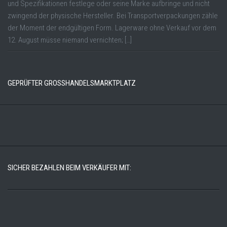
und Spezifikationen festlege oder seine Marke aufbringe und nicht
zwingend der physische Hersteller. Bei Transportverpackungen zähle
der Moment der endgültigen Form. Lagerware ohne Verkauf vor dem
12. August müsse niemand vernichten; […]
GEPRÜFTER GROSSHANDELSMARKTPLATZ
SICHER BEZAHLEN BEIM VERKÄUFER MIT: