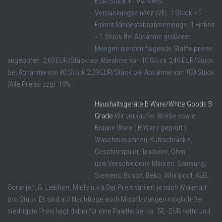
EUR/Stück + 19% MwSt.
Verpackungseinheit (VE): 1 Stück = 1
Einheit Mindestabnahmemenge: 1 Einheit
= 1 Stück Bei Abnahme größerer
Mengen werden folgende Staffelpreise
angeboten: 2,69 EUR/Stück bei Abnahme von 10 Stück 2,49 EUR/Stück
bei Abnahme von 40 Stück 2,29 EUR/Stück bei Abnahme von 100 Stück
(Alle Preise zzgl. 19% ...
Haushaltsgeräte B Ware/White Goods B
Grade
Wir verkaufen Weiße sowie
Braune Ware ( B Ware geprüft ).
Waschmaschinen, Kühlschränke,
Geschirrspüler, Trockner, Öfen
usw.Verschiedene Marken: Samsung,
Siemens, Bosch, Beko, Whirlpool, AEG,
Gorenje, LG, Liebherr, Miele u.v.a.Der Preis variiert je nach Warenart
pro Stück.Es sind auf Nachfrage auch Mischladungen möglich-Der
niedrigste Preis liegt dabei für eine Palette bei ca. 50,- EUR netto und