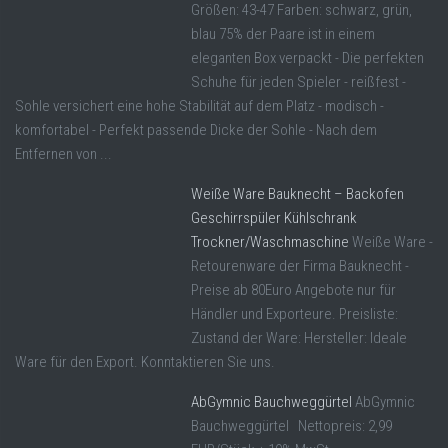
Größen: 43-47 Farben: schwarz, grün,
blau 75% der Paare ist in einem
eleganten Box verpackt - Die perfekten
Schuhe für jeden Spieler - reißfest -
Sohle versichert eine hohe Stabilität auf dem Platz - modisch -
komfortabel - Perfekt passende Dicke der Sohle - Nach dem
Entfernen von ...
Weiße Ware Bauknecht – Backofen
Geschirrspüler Kühlschrank
Trockner/Waschmaschine
Weiße Ware -
Retourenware der Firma Bauknecht -
Preise ab 80Euro Angebote nur für
Händler und Exporteure. Preisliste:
Zustand der Ware: Hersteller: Ideale
Ware für den Export. Konntaktieren Sie uns.
AbGymnic Bauchweggürtel
AbGymnic
Bauchweggürtel Nettopreis: 2,99