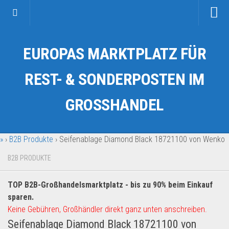
Startseite
EUROPAS MARKTPLATZ FÜR
Kategorien
Auto & Motorrad
REST- & SONDERPOSTEN IM
Drogerie & Tierbedarf
GROSSHANDEL
Fahrzeuge & Transport
Fashion & Mode
»
›
B2B Produkte
›
Seifenablage Diamond Black 18721100 von Wenko
Garten & Werkzeug
Geschäft, Büro & Schreibwaren
B2B PRODUKTE
Geschenkartikel
TOP B2B-Großhandelsmarktplatz - bis zu 90% beim Einkauf
Haushaltswaren
sparen.
Handy und Smartphone
Keine Gebühren, Großhändler direkt ganz unten anschreiben.
Seifenablage Diamond Black 18721100 von
Kosmetik & Pflege