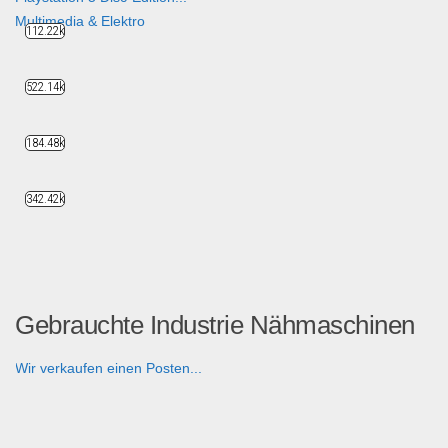
Multimedia & Elektro
112.22k
522.14k
184.48k
342.42k
Gebrauchte Industrie Nähmaschinen
Wir verkaufen einen Posten...
B2B Produkte