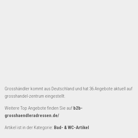
Dropshipping-Produkte
B2B Produkte
Grosshandel
Amazon
Aldi
Lidl
Kostenlos verkaufen
Anmelden
Grosshändler kommt aus Deutschland und hat 36 Angebote aktuell auf
Kostenlos Registrieren
grosshandel-zentrum eingestellt.
Newsletter
Weitere Top Angebote finden Sie auf
b2b-
grosshaendleradressen.de/
Artikel ist in der Kategorie:
Bad- & WC-Artikel