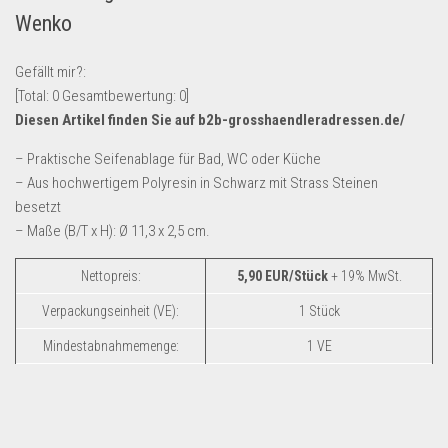
Wenko
Lebensmittel & Getränke
Multimedia & Elektro
Gefällt mir?:
Münzen
[Total:
0
Gesamtbewertung:
0
]
Diesen Artikel finden Sie auf b2b-grosshaendleradressen.de/
Spielzeug & Games
Schuhe & Accessoires
– Praktische Seifenablage für Bad, WC oder Küche
– Aus hochwertigem Polyresin in Schwarz mit Strass Steinen
Sport & Freizeit
besetzt
Uhren & Schmuck
– Maße (B/T x H): Ø 11,3 x 2,5 cm.
Wohnen & Einrichten
Nettopreis:
5,90 EUR/Stück
+ 19% MwSt.
Restposten-Angebote
Verpackungseinheit (VE):
1 Stück
Restposten für Privatpersonen
Mindestabnahmemenge:
1 VE
eBay Restposten kaufen
Sonderposten-Angebote
Saison & Eventprodkte