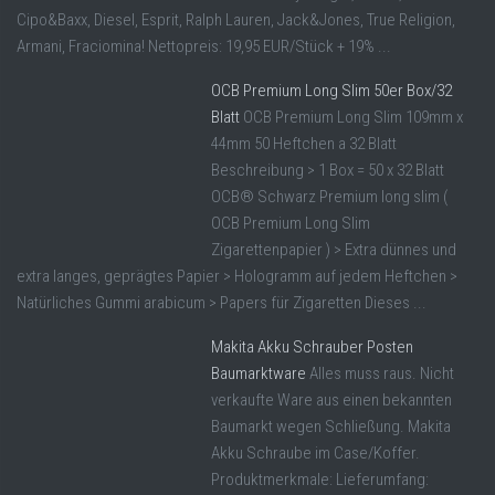
Cipo&Baxx, Diesel, Esprit, Ralph Lauren, Jack&Jones, True Religion,
Armani, Fraciomina! Nettopreis: 19,95 EUR/Stück + 19% ...
OCB Premium Long Slim 50er Box/32
Blatt
OCB Premium Long Slim 109mm x
44mm 50 Heftchen a 32 Blatt
Beschreibung > 1 Box = 50 x 32 Blatt
OCB® Schwarz Premium long slim (
OCB Premium Long Slim
Zigarettenpapier ) > Extra dünnes und
extra langes, geprägtes Papier > Hologramm auf jedem Heftchen >
Natürliches Gummi arabicum > Papers für Zigaretten Dieses ...
Makita Akku Schrauber Posten
Baumarktware
Alles muss raus. Nicht
verkaufte Ware aus einen bekannten
Baumarkt wegen Schließung. Makita
Akku Schraube im Case/Koffer.
Produktmerkmale: Lieferumfang: