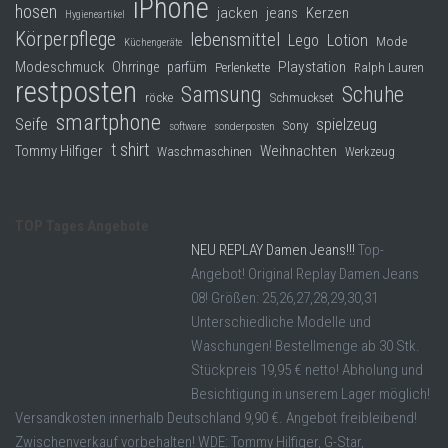
iPhone
hosen
jacken
jeans
Kerzen
Hygieneartikel
Körperpflege
lebensmittel
Lego
Lotion
Mode
Küchengeräte
Modeschmuck
Playstation
Ohrringe
parfüm
Perlenkette
Ralph Lauren
restposten
Samsung
Schuhe
röcke
Schmuckset
smartphone
Seife
spielzeug
Sony
software
sonderposten
t shirt
Tommy Hilfiger
Weihnachten
Waschmaschinen
Werkzeug
TOP Tages Angebote
NEU REPLAY Damen Jeans!!!
Top-
Angebot! Original Replay Damen Jeans
08! Größen: 25,26,27,28,29,30,31
Unterschiedliche Modelle und
Waschungen! Bestellmenge ab 30 Stk.
Stückpreis 19,95 € netto! Abholung und
Besichtigung in unserem Lager möglich!
Versandkosten innerhalb Deutschland 9,90 €. Angebot freibleibend!
Zwischenverkauf vorbehalten! WDE: Tommy Hilfiger, G-Star,