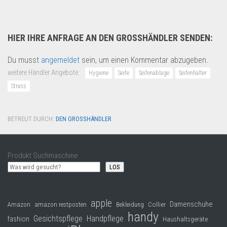
HIER IHRE ANFRAGE AN DEN GROSSHÄNDLER SENDEN:
Du musst
angemeldet
sein, um einen Kommentar abzugeben.
weitere Händler Angebote:
Hygiene
Seife
Seifenablage
Seifenhalter
Strass
BETREUT DURCH:
DEN GROSSHÄNDLER
·
Produkt Suchmaschine
LOS
apple
Damenschuhe
Collier
Amazon
amazon restposten
Bekleidung
handy
Gesichtspflege
Handpflege
fashion
Haushaltsgeräte