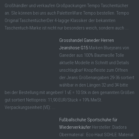
Großhändler und verkaufen Großpackungen Tempo Taschentücher
an. SIe können bei uns auch PalettenWare Tempo bestellen. Tempo
Original TaschentücherDer 4-lagige Klassiker der bekannten
Taschentuch-Marke ist nicht nur besonders weich, sondern auch ...
Grosshandel Ganeder Herren
Jeanshose G15
Marken Bluejeans von
Ganeder aus 100% Baumwolle Tolle
aktuelle Modelle in Schnitt und Details
unschlagbar! Knopfleiste zum Öffnen
der Jeans Größenangaben 29-36 sortiert
wählbar in den Längen 32 und 34 bitte
bei der Bestellung mit angeben! 1 vE = 10 Stk in den genannten Größen
gut sortiert Nettopreis: 11,90 EUR/Stück + 19% MwSt.
Verpackungseinheit (VE): ...
Fußballschuhe Sportschuhe für
Wiederverkäufer
Hersteller: Diadora
Obermaterial : Eco-Haut SOHLE: Material