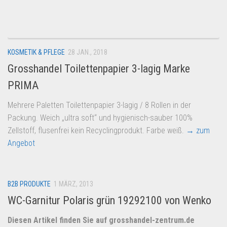
Dropshipping-Produkte
B2B Produkte
Grosshandel
KOSMETIK & PFLEGE
28 JAN., 2018
Amazon
Grosshandel Toilettenpapier 3-lagig Marke
Aldi
PRIMA
Lidl
Mehrere Paletten Toilettenpapier 3-lagig / 8 Rollen in der
Kostenlos verkaufen
Packung. Weich „ultra soft“ und hygienisch-sauber 100%
Anmelden
Zellstoff, flusenfrei kein Recyclingprodukt. Farbe weiß.
→ zum
Angebot
Kostenlos Registrieren
Newsletter
B2B PRODUKTE
1 MÄRZ, 2013
WC-Garnitur Polaris grün 19292100 von Wenko
Diesen Artikel finden Sie auf grosshandel-zentrum.de