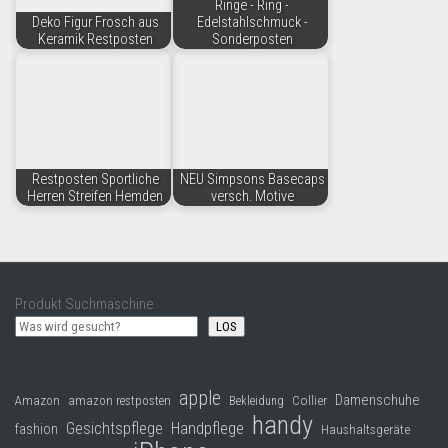
Ringe - Ring -
Deko Figur Frosch aus
Edelstahlschmuck -
Keramik Restposten
Sonderposten
Restposten Sportliche
NEU Simpsons Basecaps
Herren Streifen Hemden
versch. Motive
Produkt Suchmaschine
LOS
apple
Damenschuhe
Collier
Amazon
amazon restposten
Bekleidung
handy
Gesichtspflege
Handpflege
fashion
Haushaltsgeräte