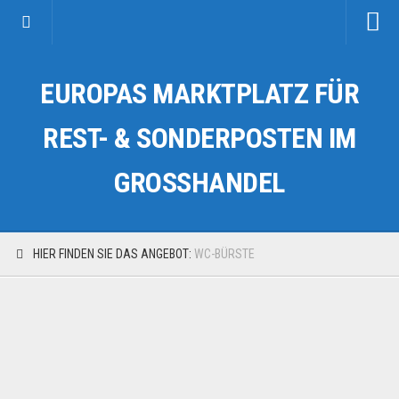
Startseite
EUROPAS MARKTPLATZ FÜR
Kategorien
Auto & Motorrad
REST- & SONDERPOSTEN IM
Drogerie & Tierbedarf
GROSSHANDEL
Fahrzeuge & Transport
Fashion & Mode
Garten & Werkzeug
HIER FINDEN SIE DAS ANGEBOT:
WC-BÜRSTE
Geschäft, Büro & Schreibwaren
Geschenkartikel
Haushaltswaren
Handy und Smartphone
Kosmetik & Pflege