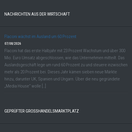
NACHRICHTEN AUS DER WIRTSCHAFT
Flaconi wächst im Ausland um 60 Prozent
07/08/2026
Flaconi hat das erste Halbjahr mit 23 Prozent Wachstum und über 300
Mio. Euro Umsatz abgeschlossen, wie das Unternehmen mitteilt. Das
Auslandsgeschäft lege um rund 60 Prozent zu und steuere inzwischen
mehr als 20 Prozent bei. Dieses Jahr kämen sieben neue Märkte
hinzu, darunter UK, Spanien und Ungarn. Über die neu gegründete
„Media House“ wolle […]
GEPRÜFTER GROSSHANDELSMARKTPLATZ