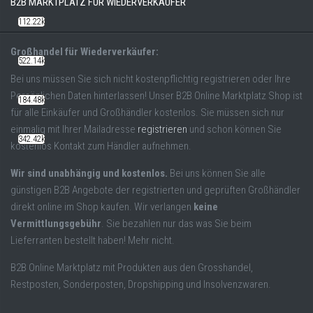
B2B MARKTPLATZ FÜR WIEDERVERKÄUFER
112.22k
Großhandel für Wiederverkäufer:
522.14k
Bei uns müssen Sie sich nicht kostenpflichtig registrieren oder Ihre
Persönlichen Daten hinterlassen! Unser B2B Online Marktplatz Shop ist
184.48k
für alle Einkäufer und Großhändler kostenlos. Sie müssen sich nur
einmalig mit Ihrer Mailadresse
registrieren
und schon können Sie
342.42k
kostenlos Kontakt zum Händler aufnehmen.
Wir sind unabhängig und kostenlos.
Bei uns können Sie alle
günstigen B2B Angebote der registrierten und geprüften Großhändler
direkt online im Shop kaufen. Wir verlangen
keine
Vermittlungsgebühr
. Sie bezahlen nur das was Sie beim
Lieferranten bestellt haben! Mehr nicht.
B2B Online Marktplatz mit Produkten aus den Grosshandel,
Restposten, Sonderposten, Dropshipping und Insolvenzwaren.