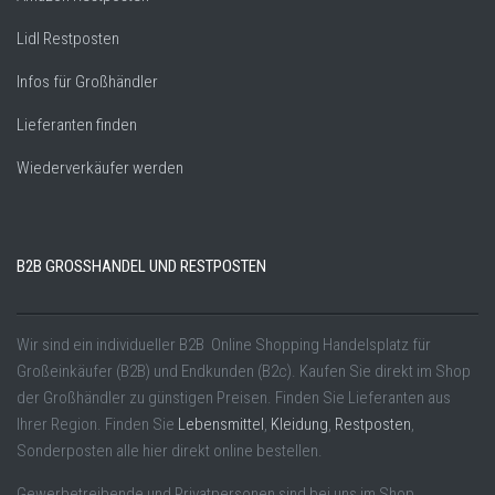
Lidl Restposten
Infos für Großhändler
Lieferanten finden
Wiederverkäufer werden
B2B GROSSHANDEL UND RESTPOSTEN
Wir sind ein individueller B2B Online Shopping Handelsplatz für
Großeinkäufer (B2B) und Endkunden (B2c). Kaufen Sie direkt im Shop
der Großhändler zu günstigen Preisen. Finden Sie Lieferanten aus
Ihrer Region. Finden Sie
Lebensmittel
,
Kleidung
,
Restposten
,
Sonderposten alle hier direkt online bestellen.
Gewerbetreibende und Privatpersonen sind bei uns im Shop