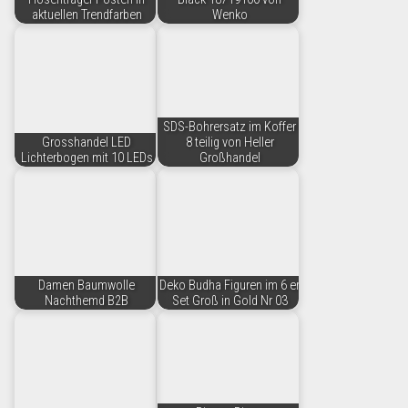
aktuellen Trendfarben
Wenko
SDS-Bohrersatz im Koffer
Grosshandel LED
8 teilig von Heller
Lichterbogen mit 10 LEDs
Großhandel
Damen Baumwolle
Deko Budha Figuren im 6 er
Nachthemd B2B
Set Groß in Gold Nr 03