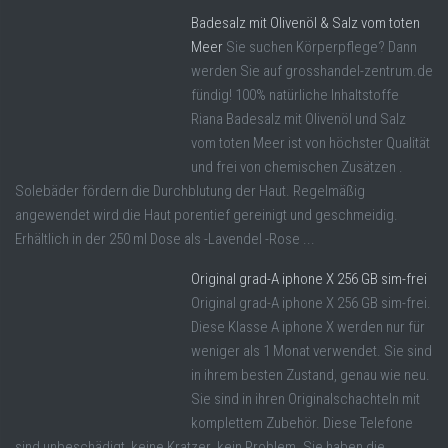
Badesalz mit Olivenöl & Salz vom toten
Meer
Sie suchen Körperpflege? Dann
werden Sie auf grosshandel-zentrum.de
fündig! 100% natürliche Inhaltstoffe
Riana Badesalz mit Olivenöl und Salz
vom toten Meer ist von höchster Qualität
und frei von chemischen Zusätzen .
Solebäder fördern die Durchblutung der Haut. Regelmäßig
angewendet wird die Haut porentief gereinigt und geschmeidig.
Erhältlich in der 250 ml Dose als -Lavendel -Rose ...
Original grad-A iphone X 256 GB sim-frei
Original grad-A iphone X 256 GB sim-frei.
Diese Klasse A iphone X werden nur für
weniger als 1 Monat verwendet. Sie sind
in ihrem besten Zustand, genau wie neu.
Sie sind in ihren Originalschachteln mit
komplettem Zubehör. Diese Telefone
sind unbeschädigt, keine Kratzer. kein Problem. Sie haben die