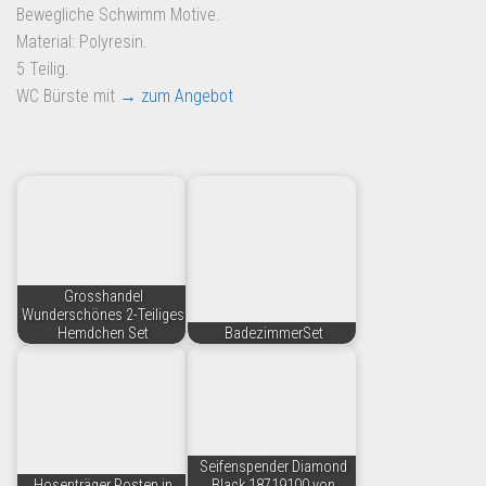
Bewegliche Schwimm Motive.
Material: Polyresin.
5 Teilig.
WC Bürste mit
→ zum Angebot
Grosshandel
Wunderschönes 2-Teiliges
Hemdchen Set
BadezimmerSet
Seifenspender Diamond
Hosenträger Posten in
Black 18719100 von