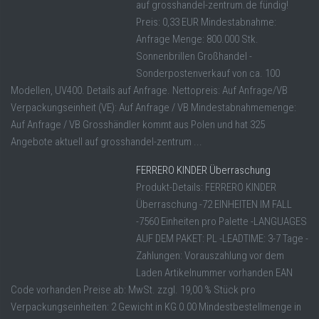
auf grosshandel-zentrum.de fündig!
Preis: 0,33 EUR Mindestabnahme:
Anfrage Menge: 800.000 Stk.
Sonnenbrillen Großhandel -
Sonderpostenverkauf von ca. 100
Modellen, UV400. Details auf Anfrage. Nettopreis: Auf Anfrage/VB
Verpackungseinheit (VE): Auf Anfrage / VB Mindestabnahmemenge:
Auf Anfrage / VB Grosshändler kommt aus Polen und hat 325
Angebote aktuell auf grosshandel-zentrum ...
FERRERO KINDER Überraschung
Produkt-Details: FERRERO KINDER
Überraschung -72 EINHEITEN IM FALL
-7560 Einheiten pro Palette -LANGUAGES
AUF DEM PAKET: PL -LEADTIME: 3-7 Tage -
Zahlungen: Vorauszahlung vor dem
Laden Artikelnummer vorhanden EAN
Code vorhanden Preise ab: MwSt. zzgl. 19,00 % Stück pro
Verpackungseinheiten: 2 Gewicht in KG 0.00 Mindestbestellmenge in