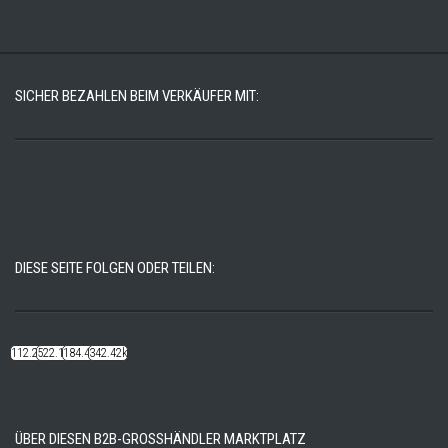
SICHER BEZAHLEN BEIM VERKÄUFER MIT:
DIESE SEITE FOLGEN ODER TEILEN:
112.22k
522.14k
184.48k
342.42k
ÜBER DIESEN B2B-GROSSHÄNDLER MARKTPLATZ