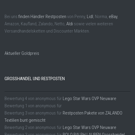
Bei uns
finden Händler Restposten
von Penny,
Lidl
, Norma,
eBay
,
Amazon, Kaufland, Zalando, Netto,
Aldi
sowie vielen weiteren
Versandhandelsketten und Discounter Märkten.
Aktueller Goldpreis
GROSSHANDEL UND RESTPOSTEN
Bewertung
4
von
anonymous
für
Lego Star Wars OVP Neuware
Bewertung
1
von
anonymous
für
Bewertung
3
von
anonymous
für
Restposten Pakete von ZALANDO
Textilien bunt gemischt
Bewertung
2
von
anonymous
für
Lego Star Wars OVP Neuware
Bewertung
3
von
anonymous
für
POLO RALPH LAUREN Grosshandel