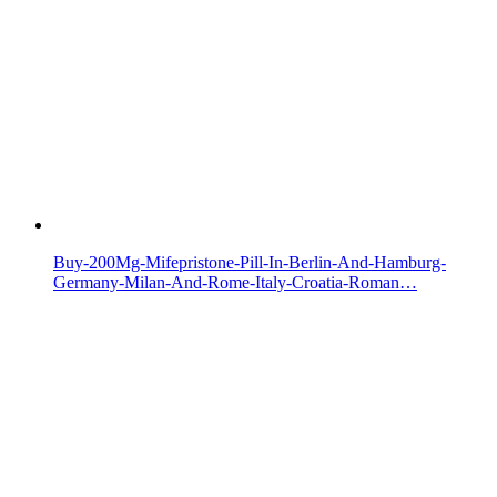
Buy-200Mg-Mifepristone-Pill-In-Berlin-And-Hamburg-
Germany-Milan-And-Rome-Italy-Croatia-Roman…