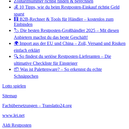
Zolltarifnummer richtig finden & berechnen
💰 10 Tipps, wie du beim Restposten-Einkauf richtig Geld
sparst
🧮 B2B-Rechner & Tools für Händler – kostenlos zum
Einbinden
🏷️ Die besten Restposten-Großhändler 2025 – Mit diesen
Anbietern machst du das beste Geschäft!
🌍 Import aus der EU und China – Zoll, Versand und Risiken
einfach erklärt
🔍 So findest du seriöse Restposten-Lieferanten – Die
ultimative Checkliste für Einsteiger
📦 Was ist Palettenware? – So erkennst du echte
Schnäppchen
Lotto spielen
Sitemap
Fachübersetzungen – Translatio24.org
www.lei.net
Aldi Restposten