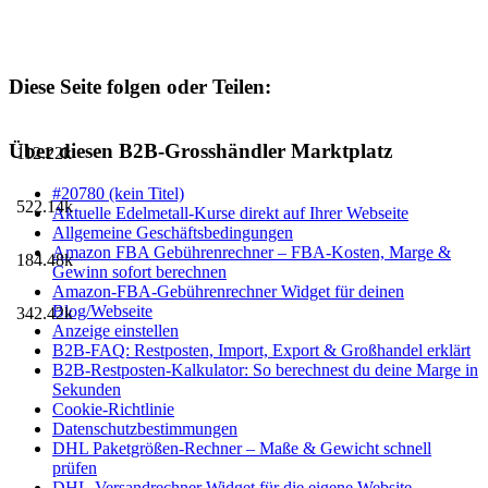
Diese Seite folgen oder Teilen:
Über diesen B2B-Grosshändler Marktplatz
112.22k
#20780 (kein Titel)
522.14k
Aktuelle Edelmetall-Kurse direkt auf Ihrer Webseite
Allgemeine Geschäftsbedingungen
Amazon FBA Gebührenrechner – FBA-Kosten, Marge &
184.48k
Gewinn sofort berechnen
Amazon-FBA-Gebührenrechner Widget für deinen
Blog/Webseite
342.42k
Anzeige einstellen
B2B-FAQ: Restposten, Import, Export & Großhandel erklärt
B2B-Restposten-Kalkulator: So berechnest du deine Marge in
Sekunden
Cookie-Richtlinie
Datenschutzbestimmungen
DHL Paketgrößen-Rechner – Maße & Gewicht schnell
prüfen
DHL-Versandrechner Widget für die eigene Website.