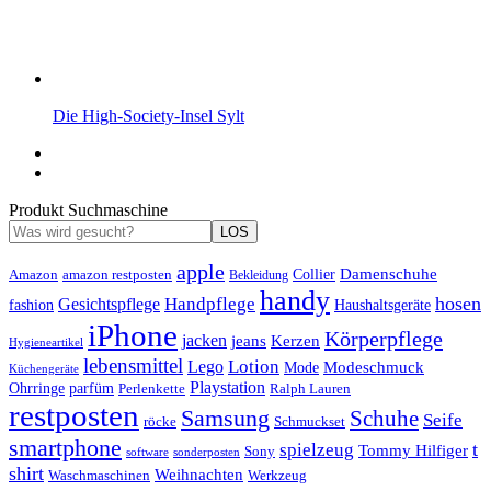
Die High-Society-Insel Sylt
Produkt Suchmaschine
LOS
apple
Damenschuhe
Amazon
Collier
amazon restposten
Bekleidung
handy
hosen
Handpflege
Gesichtspflege
fashion
Haushaltsgeräte
iPhone
Körperpflege
jacken
Kerzen
jeans
Hygieneartikel
lebensmittel
Lotion
Lego
Modeschmuck
Mode
Küchengeräte
Playstation
Ohrringe
parfüm
Perlenkette
Ralph Lauren
restposten
Samsung
Schuhe
Seife
röcke
Schmuckset
smartphone
t
spielzeug
Tommy Hilfiger
Sony
software
sonderposten
shirt
Weihnachten
Waschmaschinen
Werkzeug