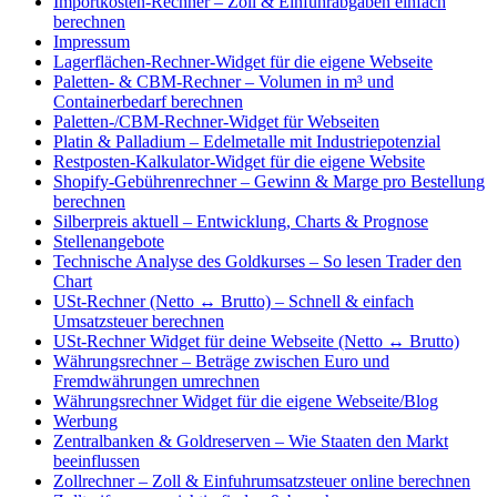
Importkosten-Rechner – Zoll & Einfuhrabgaben einfach
berechnen
Impressum
Lagerflächen-Rechner-Widget für die eigene Webseite
Paletten- & CBM-Rechner – Volumen in m³ und
Containerbedarf berechnen
Paletten-/CBM-Rechner-Widget für Webseiten
Platin & Palladium – Edelmetalle mit Industriepotenzial
Restposten-Kalkulator-Widget für die eigene Website
Shopify-Gebührenrechner – Gewinn & Marge pro Bestellung
berechnen
Silberpreis aktuell – Entwicklung, Charts & Prognose
Stellenangebote
Technische Analyse des Goldkurses – So lesen Trader den
Chart
USt-Rechner (Netto ↔ Brutto) – Schnell & einfach
Umsatzsteuer berechnen
USt-Rechner Widget für deine Webseite (Netto ↔ Brutto)
Währungsrechner – Beträge zwischen Euro und
Fremdwährungen umrechnen
Währungsrechner Widget für die eigene Webseite/Blog
Werbung
Zentralbanken & Goldreserven – Wie Staaten den Markt
beeinflussen
Zollrechner – Zoll & Einfuhrumsatzsteuer online berechnen