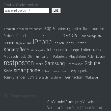
Produkt Suchmaschine
LOS
apple
Damenschuhe
Collier
Amazon
amazon restposten
Bekleidung
handy
Gesichtspflege
Handpflege
fashion
Haushaltsgeräte
iPhone
hosen
jacken
jeans
Kerzen
Hygieneartikel
Körperpflege
lebensmittel
Lego
Lotion
Mode
Küchengeräte
Modeschmuck
Playstation
Ohrringe
parfüm
Perlenkette
Ralph Lauren
restposten
Samsung
Schuhe
röcke
Schmuckset
smartphone
Seife
spielzeug
Sony
software
sonderposten
t shirt
Tommy Hilfiger
Weihnachten
Waschmaschinen
Werkzeug
TOP Tages Angebote
Großhandel Raumspray Verveine –
Verbena
Diesen Artikel finden Sie auf