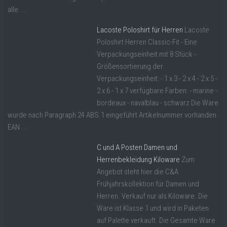
alle ...
Lacoste Poloshirt für Herren
Lacoste
Poloshirt Herren Classic-Fit - Eine
Verpackungseinheit mit 8 Stück -
Größensortierung der
Verpackungseinheit: - 1 x 3 - 2 x 4 - 2 x 5 -
2 x 6 - 1 x 7 verfügbare Farben: - marine -
bordeaux - navalblau - schwarz Die Ware
wurde nach Paragraph 24 ABS.1 eingeführt Artikelnummer vorhanden
EAN ...
C und A Posten Damen und
Herrenbekleidung Kiloware
Zum
Angebot steht hier die C&A
Frühjahrskollektion für Damen und
Herren. Verkauf nur als Kiloware. Die
Ware ist Klasse 1 und wird in Paketen
auf Palette verkauft. Die Gesamte Ware