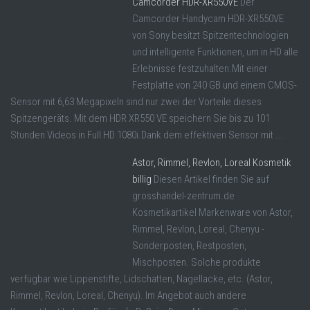
Camcorder HDR-XR550VE
Der
Camcorder Handycam HDR-XR550VE
von Sony besitzt Spitzentechnologien
und intelligente Funktionen, um in HD alle
Erlebnisse festzuhalten.Mit einer
Festplatte von 240 GB und einem CMOS-
Sensor mit 6,63 Megapixeln sind nur zwei der Vorteile dieses
Spitzengeräts. Mit dem HDR XR550 VE speichern Sie bis zu 101
Stunden Videos in Full HD 1080i.Dank dem effektiven Sensor mit ...
Astor, Rimmel, Revlon, Loreal Kosmetik
billig
Diesen Artikel finden Sie auf
grosshandel-zentrum.de
Kosmetikartikel Markenware von Astor,
Rimmel, Revlon, Loreal, Chenyu -
Sonderposten, Restposten,
Mischposten. Solche produkte
verfügbar wie Lippenstifte, Lidschatten, Nagellacke, etc. (Astor,
Rimmel, Revlon, Loreal, Chenyu). Im Angebot auch andere