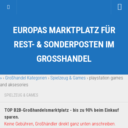
Startseite
EUROPAS MARKTPLATZ FÜR
Kategorien
Auto & Motorrad
REST- & SONDERPOSTEN IM
Drogerie & Tierbedarf
GROSSHANDEL
Fahrzeuge & Transport
Fashion & Mode
»
›
Großhandel Kategorien
›
Spielzeug & Games
›
playstation games
Garten & Werkzeug
and aksesories
Geschäft, Büro & Schreibwaren
SPIELZEUG & GAMES
Geschenkartikel
Haushaltswaren
TOP B2B-Großhandelsmarktplatz - bis zu 90% beim Einkauf
Handy und Smartphone
sparen.
Keine Gebühren, Großhändler direkt ganz unten anschreiben.
Kosmetik & Pflege