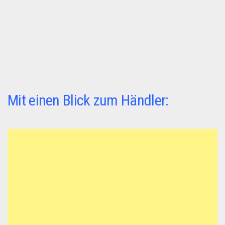
Dropshipping-Produkte
B2B Produkte
Grosshandel
Amazon
Aldi
Lidl
Mit einen Blick zum Händler:
Kostenlos verkaufen
Anmelden
Kostenlos Registrieren
Newsletter