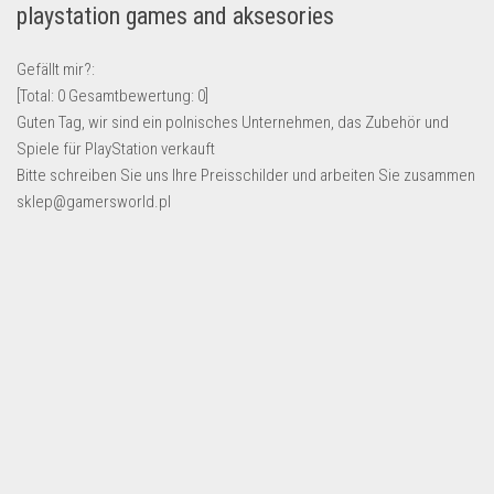
playstation games and aksesories
Lebensmittel & Getränke
Multimedia & Elektro
Gefällt mir?:
[Total:
0
Gesamtbewertung:
0
]
Münzen
Guten Tag, wir sind ein polnisches Unternehmen, das Zubehör und
Spielzeug & Games
Spiele für PlayStation verkauft
Schuhe & Accessoires
Bitte schreiben Sie uns Ihre Preisschilder und arbeiten Sie zusammen
sklep@gamersworld.pl
Sport & Freizeit
Uhren & Schmuck
Wohnen & Einrichten
Restposten-Angebote
Restposten für Privatpersonen
eBay Restposten kaufen
Sonderposten-Angebote
Saison & Eventprodkte