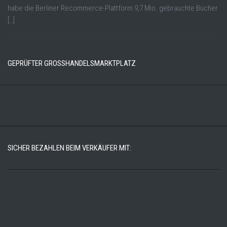
habe die Berliner Recommerce-Plattform 9,7 Mio. gebrauchte Bücher
[…]
GEPRÜFTER GROSSHANDELSMARKTPLATZ
SICHER BEZAHLEN BEIM VERKÄUFER MIT: