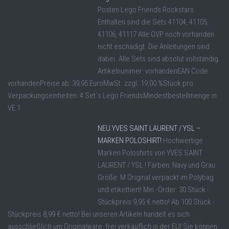
Posten Lego Friends Rockstars.
Enthalten sind die Sets 41104, 41105,
41106, 41117 Alle OVP noch vorhanden
nicht eschädigt. Die Anleitungen sind
dabei. Alle Sets sind absolut vollständig.
Artikelnummer: vorhandenEAN Code
vorhandenPreise ab: 39,95 EuroMwSt. zzgl. 19,00 %Stück pro
Verpackungseinheiten: 4 Set´s Lego FriendsMindestbestellmenge in
VE 1
NEU YVES SAINT LAURENT / YSL –
MARKEN POLOSHIRT!
Hochwertige
Marken Poloshirts von YVES SAINT
LAURENT / YSL ! Farben: Navy und Grau
Größe: M Original verpackt im Polybag
und etikettiert! Min.-Order: 30 Stück -
Stückpreis 9,95 € netto! Ab 100 Stück -
Stückpreis 8,99 € netto! Bei unseren Artikeln handelt es sich
ausschließlich um Originalware, frei verkäuflich in der EU! Sie können