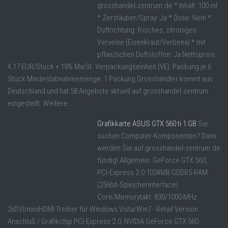
grosshandel-zentrum.de * Inhalt: 100 ml
* Zerstäuber/Spray: Ja * Dose: Nein *
Duftrichtung: frisches, zitroniges
Verveine (Eisenkraut/Verbena) * mit
pflanzlichen Duftstoffen: Ja Nettopreis:
4,17 EUR/Stück + 19% MwSt. Verpackungseinheit (VE): Packung je 6
Stück Mindestabnahmemenge: 1 Packung Grosshändler kommt aus
Deutschland und hat 58 Angebote aktuell auf grosshandel-zentrum
eingestellt. Weitere ...
Grafikkarte ASUS GTX 560 ti 1 GB
Sie
suchen Computer-Komponenten? Dann
werden Sie auf grosshandel-zentrum.de
fündig! Allgemein: GeForce GTX 560,
PCI-Express 2.0 1024MB GDDR5-RAM
(256bit-Speicherinterface)
Core/Memorytakt: 830/1000 MHz
2xDVI/miniHDMI Treiber für Windows Vista/Win7 - Retail Version
Anschluß / Grafikchip PCI-Express 2.0, NVIDIA GeForce GTX 560