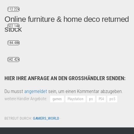
112.22k
Online furniture & home deco returned
522.14k
stock
Online furniture returned ...
184.48k
Wohnen & Einrichten
342.42k
HIER IHRE ANFRAGE AN DEN GROSSHÄNDLER SENDEN:
Du musst
angemeldet
sein, um einen Kommentar abzugeben.
weitere Händler Angebote:
games
Playstation
ps
PS4
ps5
BETREUT DURCH:
GAMERS_WORLD
·