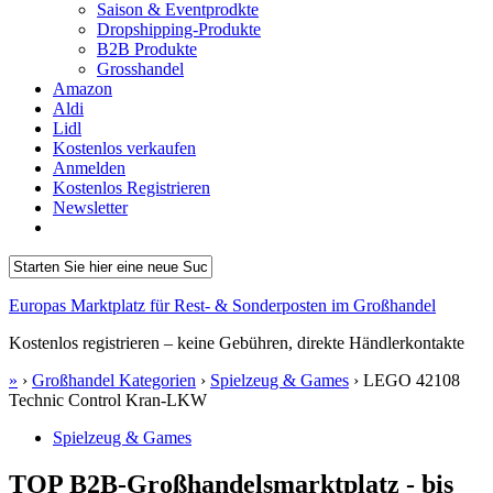
Saison & Eventprodkte
Dropshipping-Produkte
B2B Produkte
Grosshandel
Amazon
Aldi
Lidl
Kostenlos verkaufen
Anmelden
Kostenlos Registrieren
Newsletter
Europas Marktplatz für Rest- & Sonderposten im Großhandel
Kostenlos registrieren – keine Gebühren, direkte Händlerkontakte
»
›
Großhandel Kategorien
›
Spielzeug & Games
›
LEGO 42108
Technic Control Kran-LKW
Spielzeug & Games
TOP B2B-Großhandelsmarktplatz - bis