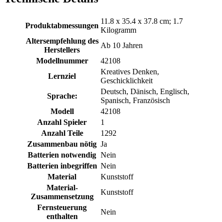
‎11.8 x 35.4 x 37.8 cm; 1.7
Produktabmessungen
Kilogramm
Altersempfehlung des
‎Ab 10 Jahren
Herstellers
Modellnummer
‎42108
‎Kreatives Denken,
Lernziel
Geschicklichkeit
‎Deutsch, Dänisch, Englisch,
Sprache:
Spanisch, Französisch
Modell
‎42108
Anzahl Spieler
‎1
Anzahl Teile
‎1292
Zusammenbau nötig
‎Ja
Batterien notwendig
‎Nein
Batterien inbegriffen
‎Nein
Material
‎Kunststoff
Material-
‎Kunststoff
Zusammensetzung
Fernsteuerung
‎Nein
enthalten