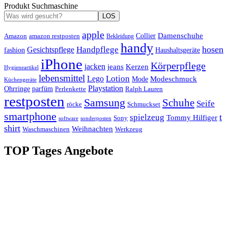
Produkt Suchmaschine
LOS
apple
Damenschuhe
Amazon
Collier
amazon restposten
Bekleidung
handy
hosen
Handpflege
Gesichtspflege
fashion
Haushaltsgeräte
iPhone
Körperpflege
jacken
Kerzen
jeans
Hygieneartikel
lebensmittel
Lotion
Lego
Modeschmuck
Mode
Küchengeräte
Playstation
Ohrringe
parfüm
Perlenkette
Ralph Lauren
restposten
Samsung
Schuhe
Seife
röcke
Schmuckset
smartphone
t
spielzeug
Tommy Hilfiger
Sony
software
sonderposten
shirt
Weihnachten
Waschmaschinen
Werkzeug
TOP Tages Angebote