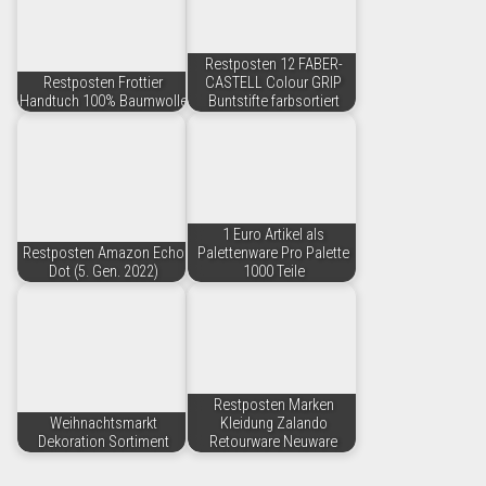
Restposten 12 FABER-
Restposten Frottier
CASTELL Colour GRIP
Handtuch 100% Baumwolle
Buntstifte farbsortiert
1 Euro Artikel als
Restposten Amazon Echo
Palettenware Pro Palette
Dot (5. Gen. 2022)
1000 Teile
Restposten Marken
Weihnachtsmarkt
Kleidung Zalando
Dekoration Sortiment
Retourware Neuware