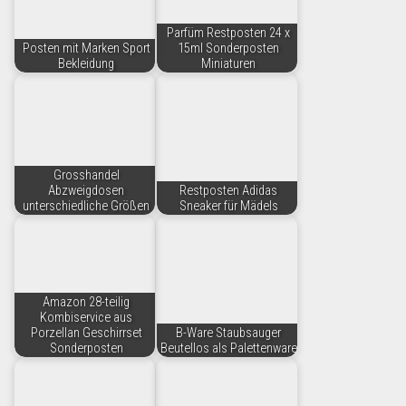
Parfüm Restposten 24 x
Posten mit Marken Sport
15ml Sonderposten
Bekleidung
Miniaturen
Grosshandel
Abzweigdosen
Restposten Adidas
unterschiedliche Größen
Sneaker für Mädels
Amazon 28-teilig
Kombiservice aus
Porzellan Geschirrset
B-Ware Staubsauger
Sonderposten
Beutellos als Palettenware