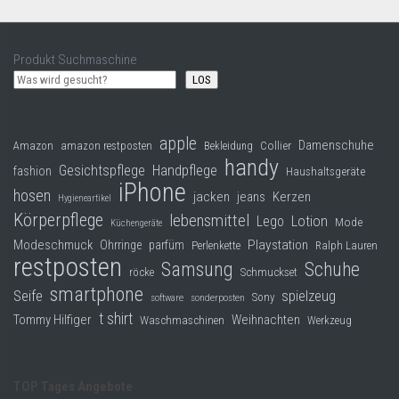
Produkt Suchmaschine
LOS
apple
Damenschuhe
Collier
Amazon
amazon restposten
Bekleidung
handy
Gesichtspflege
Handpflege
fashion
Haushaltsgeräte
iPhone
hosen
jacken
jeans
Kerzen
Hygieneartikel
Körperpflege
lebensmittel
Lego
Lotion
Mode
Küchengeräte
Modeschmuck
Playstation
Ohrringe
parfüm
Perlenkette
Ralph Lauren
restposten
Samsung
Schuhe
röcke
Schmuckset
smartphone
Seife
spielzeug
Sony
software
sonderposten
t shirt
Tommy Hilfiger
Weihnachten
Waschmaschinen
Werkzeug
TOP Tages Angebote