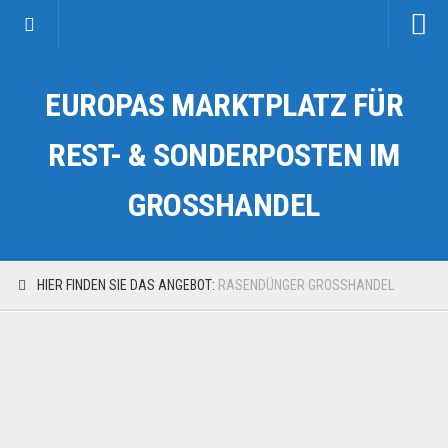
Startseite
EUROPAS MARKTPLATZ FÜR
Kategorien
Auto & Motorrad
REST- & SONDERPOSTEN IM
Drogerie & Tierbedarf
GROSSHANDEL
Fahrzeuge & Transport
Fashion & Mode
Garten & Werkzeug
HIER FINDEN SIE DAS ANGEBOT:
RASENDÜNGER GROSSHANDEL
Geschäft, Büro & Schreibwaren
Geschenkartikel
Haushaltswaren
Handy und Smartphone
Kosmetik & Pflege