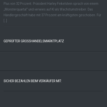
Plus von 32 Prozent. Präsident Harley Finkelstein sprach von einem
„Monsterquartal“ und verwies auf KI als Wachstumstreiber. Das
Händlergeschäft habe mit 37 Prozent am kräftigsten geschoben. Für
[…]
GEPRÜFTER GROSSHANDELSMARKTPLATZ
SICHER BEZAHLEN BEIM VERKÄUFER MIT: