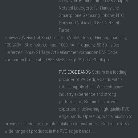
Direkt vom Fachhändler - USB Adapter
Netzteil Ladegerät für Handy und
Smartphone Samsung, Iphone, HTC,
Sony und Nokia ab 0.85€ Netzteil: -
Farbe:
Schwarz,Weiss,Rot,Blau,Grün,Gelb,Violett,Rosa, - Eingangspannung:
100-240V - Stromstärke max.: 1000 mA - Frequenz: 50-60 Hz Die
Lieferzeit: 2-max 21 Tage Artikelnummer vorhanden EAN Code
vorhanden Preise ab: 0.85€ MwSt. zzgl. 19,00 % Stück pro ...
PVC EDGE BANDS
Setbim is a leading
provider of PVC edge bands with a
robust supply chain. With extensive
industry experience and strong
partnerships, Setbim has proven
expertise in delivering high-quality PVC
edge bands. Operating with a mission to
provide reliable and durable solutions to customers, Setbim offers a
wide range of products in the PVC edge bands ...