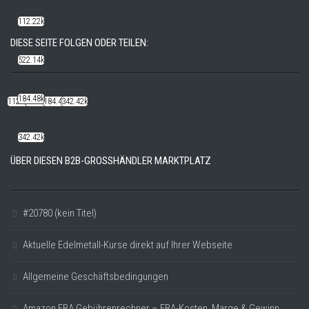
112.22k
DIESE SEITE FOLGEN ODER TEILEN:
522.14k
184.48k
112.22k
522.14k
184.48k
342.42k
342.42k
ÜBER DIESEN B2B-GROSSHÄNDLER MARKTPLATZ
#20780 (kein Titel)
Aktuelle Edelmetall-Kurse direkt auf Ihrer Webseite
Allgemeine Geschäftsbedingungen
Amazon FBA Gebührenrechner – FBA-Kosten, Marge & Gewinn