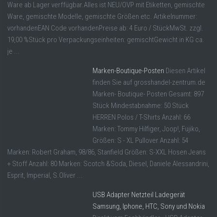
Ware ab Lager verffügbar.Alles ist NEU/OVP mit Etiketten, gemischte
Ware, gemischte Modelle, gemischte Größen etc. Artikelnummer:
vorhandenEAN Code vorhandenPreise ab: 4 Euro / StückMwSt. zzgl.
19,00 %Stück pro Verpackungseinheiten: gemischtGewicht in KG ca.
je ...
Marken-Boutique-Posten
Diesen Artikel
finden Sie auf grosshandel-zentrum.de
Marken- Boutique- Posten Gesamt: 897
Stück Mindestabnahme: 50 Stück
HERREN Polos / T-Shirts Anzahl: 66
Marken: Tommy Hilfiger, Joop!, Fujiko,
Größen: S - XL Pullover Anzahl: 54
Marken: Robert Graham, 98/86, Stanfield Größen: S-XXL Hosen Jeans
+ Stoff Anzahl: 80 Marken: Scotch &Soda, Diesel, Daniele Alessandrini,
Esprit, Imperial, S.Oliver ...
USB Adapter Netzteil Ladegerät
Samsung, Iphone, HTC, Sony und Nokia