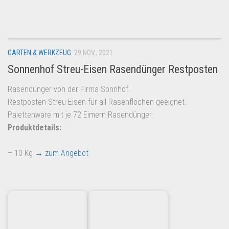
Dropshipping-Produkte
B2B Produkte
Grosshandel
GARTEN & WERKZEUG
29 NOV., 2021
Amazon
Sonnenhof Streu-Eisen Rasendünger Restposten
Aldi
Rasendünger von der Firma Sonnhof.
Lidl
Restposten Streu Eisen für all Rasenflöchen geeignet.
Kostenlos verkaufen
Palettenware mit je 72 Eimern Rasendünger.
Produktdetails:
Anmelden
Kostenlos Registrieren
– 10 Kg
→ zum Angebot
Newsletter