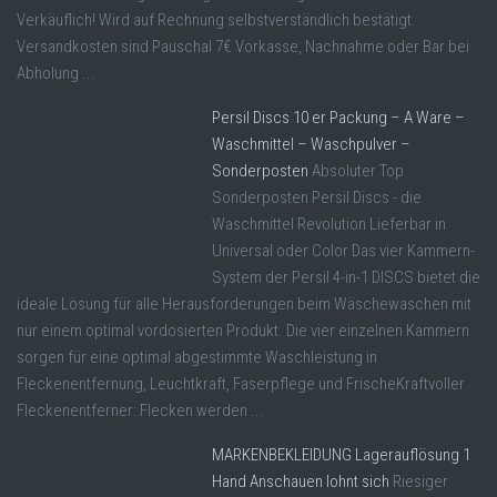
Verkäuflich! Wird auf Rechnung selbstverständlich bestätigt.
Versandkosten sind Pauschal 7€ Vorkasse, Nachnahme oder Bar bei
Abholung ...
Persil Discs 10 er Packung – A Ware –
Waschmittel – Waschpulver –
Sonderposten
Absoluter Top
Sonderposten Persil Discs - die
Waschmittel Revolution Lieferbar in
Universal oder Color Das vier Kammern-
System der Persil 4-in-1 DISCS bietet die
ideale Lösung für alle Herausforderungen beim Wäschewaschen mit
nur einem optimal vordosierten Produkt. Die vier einzelnen Kammern
sorgen für eine optimal abgestimmte Waschleistung in
Fleckenentfernung, Leuchtkraft, Faserpflege und FrischeKraftvoller
Fleckenentferner: Flecken werden ...
MARKENBEKLEIDUNG Lagerauflösung 1
Hand Anschauen lohnt sich
Riesiger