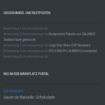
GROSSHANDEL UND RESTPOSTEN
Bewertung
1
von
anonymous
für
Bewertung
3
von
anonymous
für
Restposten Pakete von ZALANDO
Textilien bunt gemischt
Bewertung
2
von
anonymous
für
Lego Star Wars OVP Neuware
Bewertung
3
von
anonymous
für
POLO RALPH LAUREN Grosshandel
Bewertung
3
von
anonymous
für
NEU IM B2B MARKPLATZ PORTAL
B2B PRODUKTE
Savon de Marseille: Schokolade