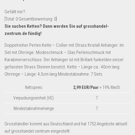
Lebensmittel & Getränke
Gefällt mir?:
Multimedia & Elektro
[Total:
0
Gesamtbewertung:
0
]
Sie suchen Ketten? Dann werden Sie auf
grosshandel-
Münzen
zentrum.de
fündig!
Spielzeug & Games
Doppelreiher Perlen Kette – Collier mit Strass Kristall Anhänger. Im
Schuhe & Accessoires
Set mit Ohrringe. Modeschmuck – Glas Perlenschmuck mit
Sport & Freizeit
Karabinerverschluss. Der Anhänger ist mit Brillant funkelden einzel
gefassten Strass Steinen besetzt. Kette – Länge ca.: 40cm lang
Uhren & Schmuck
Ohrringe – Länge: 4,5cm lang Mindestabnahme: 7 Sets.
Wohnen & Einrichten
Restposten-Angebote
Nettopreis:
2,99 EUR/Paar
+ 19% MwSt.
Restposten für Privatpersonen
Verpackungseinheit (VE):
7
eBay Restposten kaufen
Mindestabnahmemenge:
7
Sonderposten-Angebote
Grosshändler kommt aus Deutschland und hat 1752 Angebote aktuell
Saison & Eventprodkte
auf grosshandel-zentrum eingestellt.