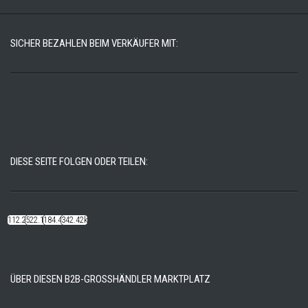
SICHER BEZAHLEN BEIM VERKÄUFER MIT:
DIESE SEITE FOLGEN ODER TEILEN:
112.22k
522.14k
184.48k
342.42k
ÜBER DIESEN B2B-GROSSHÄNDLER MARKTPLATZ