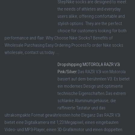
StepNike socks are designed to meet
the needs of athletes and everyday
users alike, offering comfortable and
stylish options. They are the perfect
choice for customers looking for both
performance and flair. Why Choose Nike Socks? Benefits of
Wholesale Purchasing Easy Ordering ProcessTo order Nike socks
wholesale, contact us today ...
Dropshipping MOTOROLA RAZR V3i
Pink/Silver
Das RAZR V3i von Motorola
basiert auf dem berühmten V3. Es bietet
ein modernes Design und optimierte
technische Eigenschaften.Das extrem
schlanke Aluminiumgehäuse, die
raffinierte Tastatur und das
ultrakompakte Format gewährleisten hohe Eleganz.Das RAZR V3i
bietet eine Digitalkamera mit 1,23 Megapixel, einen eingebauten
Video- und MP3-Player, einen 3D-Grafikmotor und einen doppelten