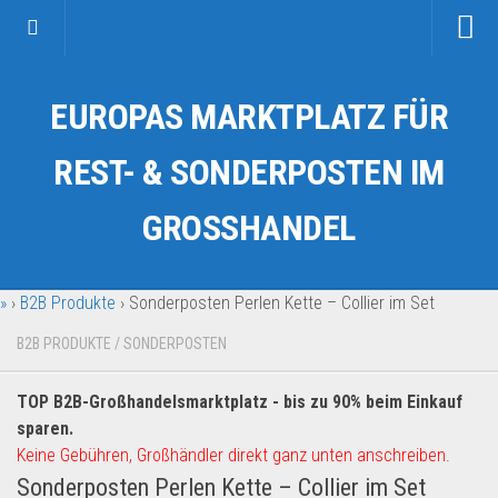
Startseite
EUROPAS MARKTPLATZ FÜR
Kategorien
Auto & Motorrad
REST- & SONDERPOSTEN IM
Drogerie & Tierbedarf
GROSSHANDEL
Fahrzeuge & Transport
Fashion & Mode
»
›
B2B Produkte
›
Sonderposten Perlen Kette – Collier im Set
Garten & Werkzeug
Geschäft, Büro & Schreibwaren
B2B PRODUKTE
/
SONDERPOSTEN
Geschenkartikel
TOP B2B-Großhandelsmarktplatz - bis zu 90% beim Einkauf
Haushaltswaren
sparen.
Handy und Smartphone
Keine Gebühren, Großhändler direkt ganz unten anschreiben.
Sonderposten Perlen Kette – Collier im Set
Kosmetik & Pflege