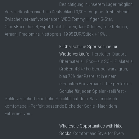
Besichtigung in unserem Lager möglich!
Versandkosten innerhalb Deutschland 9,90 €. Angebot freibleibend!
Zwischenverkauf vorbehalten! WDE: Tommy Hilfiger, G-Star,
Cipo&Baxx, Diesel, Esprit, Ralph Lauren, Jack&Jones, True Religion,
Armani, Fraciomina! Nettopreis: 19,95 EUR/Stück + 19% ...
Fußballschuhe Sportschuhe für
Wiederverkäufer
Hersteller: Diadora
Obermaterial : Eco-Haut SOHLE: Material
Größen: 43-47 Farben: schwarz, grün,
blau 75% der Paare ist in einem
eleganten Box verpackt - Die perfekten
Schuhe für jeden Spieler - reißfest -
Sohle versichert eine hohe Stabilität auf dem Platz - modisch -
komfortabel - Perfekt passende Dicke der Sohle - Nach dem
Entfernen von ...
Wholesale Opportunities with Nike
Socks!
Comfort and Style for Every