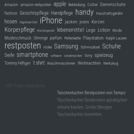
apple
Damenschuhe
Collier
Amazon
amazon restposten
Bekleidung
handy
Gesichtspflege
Handpflege
fashion
Haushaltsgeräte
iPhone
hosen
jacken
jeans
Kerzen
Hygieneartikel
Körperpflege
lebensmittel
Lego
Lotion
Mode
Küchengeräte
Modeschmuck
Playstation
Ohrringe
parfüm
Perlenkette
Ralph Lauren
restposten
Samsung
Schuhe
röcke
Schmuckset
smartphone
Seife
spielzeug
Sony
software
sonderposten
t shirt
Tommy Hilfiger
Weihnachten
Waschmaschinen
Werkzeug
TOP Tages Angebote
Taschentücher Restposten von Tempo
Taschentücher Restposten gündtig hier
onliune kaufen. Große Mengen
Taschentücher bestellen.