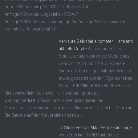
price EXW Duisburg 150.000 €. Nettopreis:Auf
Anfrage/VBVerpackungseinheit (VE):Auf
Anfrage/VBMindestabnahmemenge:Auf Anfrage/VB Grosshändler
kommt aus Polen und hat 361 ...
Verkaufe Geldspielautomaten – alte und
aktuelle Geräte
Wir verkaufen hier
Spielautomaten von alt bis Modele aus
dem Jahr 2018 und 2019. Alle Geräte
laufen gut. Bei einigen Automaten muss
etwas gebastelt werden. Eigenschaften
Modell TRIOMINT BOOSTER SPEEDEURO-
Münzeinwurfinkl. Schlüsselinkl. Handbuchgebraucht,
wartungsbedürftig Ein schöner abwechslungsreicher
Spielautomat.Der Automat wurde alle Münzen von 5 Cent bis 2 Euro an.
Die Batterie auf der Steuereinheit ist neu ...
15 Stück Festool Akku-Pendelstichsäge
wir bieten hier 15 NEU unbenutze