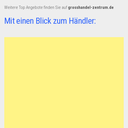
Dropshipping-Produkte
Weitere Top Angebote finden Sie auf
grosshandel-zentrum.de
B2B Produkte
Mit einen Blick zum Händler:
Grosshandel
Amazon
Aldi
Lidl
Kostenlos verkaufen
Anmelden
Kostenlos Registrieren
Newsletter