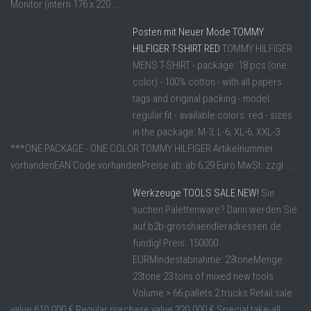
Monitor (intern 176 x 220 ...
Posten mit Neuer Mode TOMMY
HILFIGER T-SHIRT RED
TOMMY HILFIGER
MENS T-SHIRT - package: 18 pcs (one
color) - 100% cotton - with all papers
tags and original packing - model:
regular fit - available colors: red - sizes
in the package: M-3, L-6, XL-6, XXL-3
***ONE PACKAGE - ONE COLOR TOMMY HILFIGER Artikelnummer
vorhandenEAN Code vorhandenPreise ab: ab 6,29 Euro MwSt. zzgl ...
Werkzeuge TOOLS SALE NEW!
Sie
suchen Palettenware? Dann werden Sie
auf b2b-grosshaendleradressen.de
fündig! Preis: 150000
EURMindestabnahme: 23toneMenge:
23tone 23 tons of mixed new tools
Volume > 66 pallets 2 trucks Retail sale
value 610.000 € Regular purchase value 320.000 € Special take-all