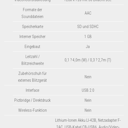
Formate der
AAC
Sounddateien
Speicherkarte
SD und SDHC
Interner Speicher
1 GB
Eingebaut
Ja
Leitzahl /
0,1 ? 4,0m (W) / 0,3 ? 2,7m (T)
Blitzreichweite
Zubehörschuh für
Nein
externes Blitzgerät
Interface
USB 2.0
Pictbridge / Direktdruck
Nein
Wireless-Funktion
Nein
Lithium-Ionen Akku LI-42B, Netzadapter F-
2AC, USB-Kabel CB-USB6, Audio/Video-