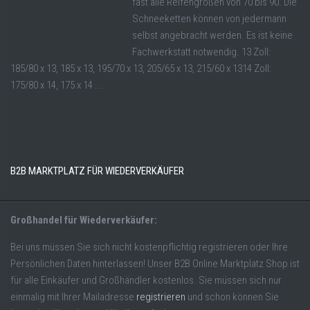
fast alle Reifengrößen von 70 bis 90. Die
Schneeketten können von jedermann
selbst angebracht werden. Es ist keine
Fachwerkstatt notwendig. 13 Zoll:
185/80 x 13, 185 x 13, 195/70 x 13, 205/65 x 13, 215/60 x 1314 Zoll:
175/80 x 14, 175 x 14 ...
B2B MARKTPLATZ FÜR WIEDERVERKÄUFER
Großhandel für Wiederverkäufer:
Bei uns müssen Sie sich nicht kostenpflichtig registrieren oder Ihre
Persönlichen Daten hinterlassen! Unser B2B Online Marktplatz Shop ist
für alle Einkäufer und Großhändler kostenlos. Sie müssen sich nur
einmalig mit Ihrer Mailadresse
registrieren
und schon können Sie