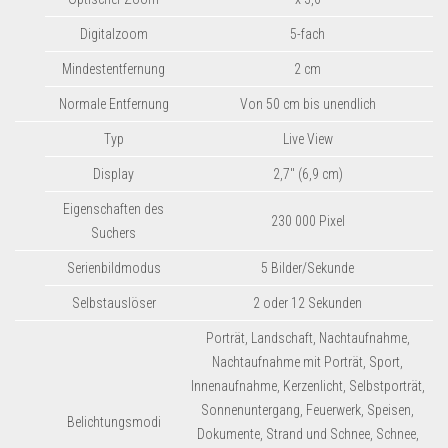
Digitalzoom
5-fach
Mindestentfernung
2 cm
Normale Entfernung
Von 50 cm bis unendlich
Typ
Live View
Display
2,7″ (6,9 cm)
Eigenschaften des
230 000 Pixel
Suchers
Serienbildmodus
5 Bilder/Sekunde
Selbstauslöser
2 oder 12 Sekunden
Porträt, Landschaft, Nachtaufnahme,
Nachtaufnahme mit Porträt, Sport,
Innenaufnahme, Kerzenlicht, Selbstporträt,
Sonnenuntergang, Feuerwerk, Speisen,
Belichtungsmodi
Dokumente, Strand und Schnee, Schnee,