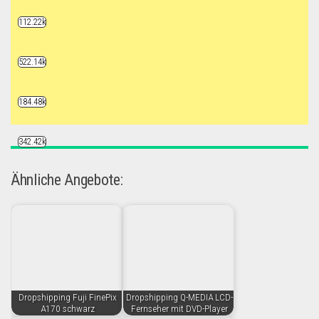
112.22k
522.14k
184.48k
342.42k
Ähnliche Angebote:
Dropshipping Fuji FinePix
Dropshipping Q-MEDIA LCD-
A170 schwarz
Fernseher mit DVD-Player