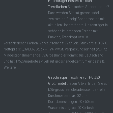
Hosenträger Posten in aktuellen
Trendfarben
Sie suchen Sonderposten?
Dann werden Sie auf grosshandel-
zentrum.de fündig! Sonderposten mit
aktuellen Hosenträgern. Hosenträger in
schönen leuchtenden Farben mit
Punkten, Totenkopf usw. In
verschiedenen Farben. Verkaufseinheit: 72 Stück. Stückpreis: 0.39 €.
Nettopreis: 0,39 EUR/Stück + 19% MwSt. Verpackungseinheit (VE): 72
Mindestabnahmemenge: 72 Grosshändler kommt aus Deutschland
und hat 1752 Angebote aktuell auf grosshandel-zentrum eingestellt.
Weitere ...
Geschirrspülmaschine von HC J50
Großhandel
Diesen Artikel finden Sie auf
b2b-grosshaendleradressen.de -Teller:
Durchmesser max. 32 cm-
Korbabmessungen: 50 x 50 cm-
Waschleistung: ca. 20 Körbe/h-