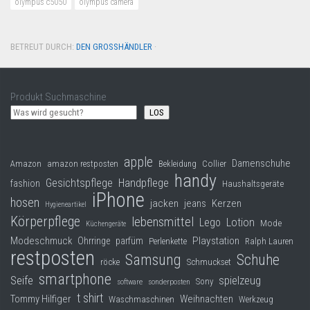
olympus c5050
olympus camera
BETREUT DURCH:
DEN GROSSHÄNDLER
·
Produkt Suchmaschine
LOS
apple
Damenschuhe
Collier
Amazon
amazon restposten
Bekleidung
handy
Gesichtspflege
Handpflege
fashion
Haushaltsgeräte
iPhone
hosen
jacken
jeans
Kerzen
Hygieneartikel
Körperpflege
lebensmittel
Lego
Lotion
Mode
Küchengeräte
Modeschmuck
Playstation
Ohrringe
parfüm
Perlenkette
Ralph Lauren
restposten
Samsung
Schuhe
röcke
Schmuckset
smartphone
Seife
spielzeug
Sony
software
sonderposten
t shirt
Tommy Hilfiger
Weihnachten
Waschmaschinen
Werkzeug