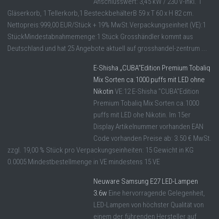
Anschlusswert: 3,45 kW / 230 V-Inkl. 1
Gläserkorb, 1 Tellerkorb,1 BesteckbehälterB 59 x T 60 x H 82 cm.
Nettopreis:999,00 EUR/Stück + 19% MwSt.Verpackungseinheit (VE):1
StückMindestabnahmemenge:1 Stück Grosshändler kommt aus
Deutschland und hat 25 Angebote aktuell auf grosshandel-zentrum ...
E-Shisha „CUBA“Edition Premium Tobaliq
Mix Sorten ca.1000 puffs mit LED ohne
Nikotin
VE:12 E-Shisha "CUBA"Edition
Premium Tobaliq Mix Sorten ca.1000
puffs mit LED ohe Nikotin. Im 15er
Display Artikelnummer vorhanden EAN
Code vorhanden Preise ab: 3.50 € MwSt.
zzgl. 19,00 % Stück pro Verpackungseinheiten: 15 Gewicht in KG
0.0005 Mindestbestellmenge in VE mindestens 15 VE
Neuware Samsung E27 LED-Lampen
3.6w
Eine hervorragende Gelegenheit,
LED-Lampen von höchster Qualität von
einem der führenden Hersteller auf