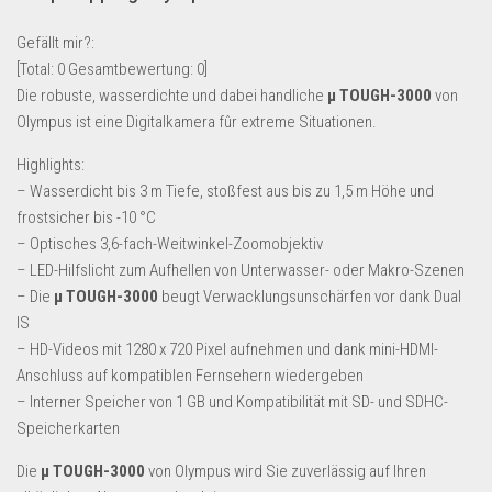
Lebensmittel & Getränke
Gefällt mir?:
Multimedia & Elektro
[Total:
0
Gesamtbewertung:
0
]
Die robuste, wasserdichte und dabei handliche
µ TOUGH-3000
von
Münzen
Olympus ist eine Digitalkamera fûr extreme Situationen.
Spielzeug & Games
Highlights:
Schuhe & Accessoires
– Wasserdicht bis 3 m Tiefe, stoßfest aus bis zu 1,5 m Höhe und
Sport & Freizeit
frostsicher bis -10 °C
– Optisches 3,6-fach-Weitwinkel-Zoomobjektiv
Uhren & Schmuck
– LED-Hilfslicht zum Aufhellen von Unterwasser- oder Makro-Szenen
Wohnen & Einrichten
– Die
µ TOUGH-3000
beugt Verwacklungsunschärfen vor dank Dual
Restposten-Angebote
IS
– HD-Videos mit 1280 x 720 Pixel aufnehmen und dank mini-HDMI-
Restposten für Privatpersonen
Anschluss auf kompatiblen Fernsehern wiedergeben
eBay Restposten kaufen
– Interner Speicher von 1 GB und Kompatibilität mit SD- und SDHC-
Sonderposten-Angebote
Speicherkarten
Saison & Eventprodkte
Die
µ TOUGH-3000
von Olympus wird Sie zuverlässig auf Ihren