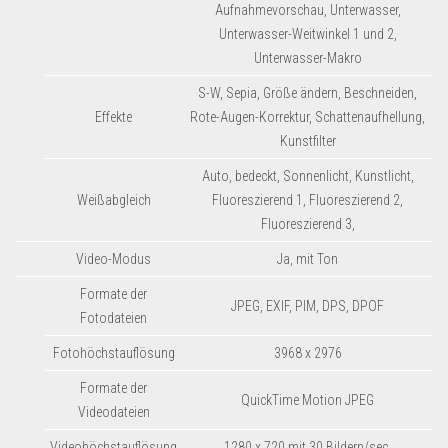
Aufnahmevorschau, Unterwasser,
Unterwasser-Weitwinkel 1 und 2,
Unterwasser-Makro
S-W, Sepia, Größe ändern, Beschneiden,
Effekte
Rote-Augen-Korrektur, Schattenaufhellung,
Kunstfilter
Auto, bedeckt, Sonnenlicht, Kunstlicht,
Weißabgleich
Fluoreszierend 1, Fluoreszierend 2,
Fluoreszierend 3,
Video-Modus
Ja, mit Ton
Formate der
JPEG, EXIF, PIM, DPS, DPOF
Fotodateien
Fotohöchstauflösung
3968 x 2976
Formate der
QuickTime Motion JPEG
Videodateien
Videohöchstauflösung
1280 x 720 mit 30 Bildern/sec.