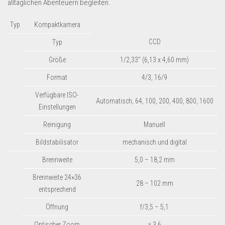
alltäglichen Abenteuern begleiten.
Dropshipping-Produkte
B2B Produkte
Typ
Kompaktkamera
Grosshandel
CCD
Typ
Amazon
Größe
1/2,33″ (6,13 x 4,60 mm)
Aldi
Format
4/3, 16/9
Lidl
Verfügbare ISO-
Automatisch, 64, 100, 200, 400, 800, 1600
Einstellungen
Kostenlos verkaufen
Reinigung
Manuell
Anmelden
Bildstabilisator
mechanisch und digital
Kostenlos Registrieren
Brennweite
5,0 – 18,2 mm
Newsletter
Brennweite 24×36
28 – 102 mm
entsprechend
Öffnung
f/3,5 – 5,1
Optischer Zoom
x 3,6