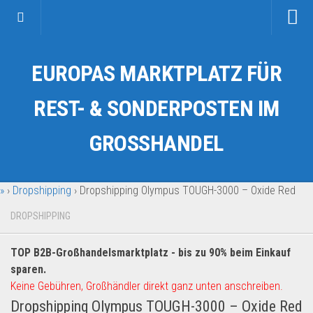
Startseite
EUROPAS MARKTPLATZ FÜR
Kategorien
Auto & Motorrad
REST- & SONDERPOSTEN IM
Drogerie & Tierbedarf
GROSSHANDEL
Fahrzeuge & Transport
Fashion & Mode
»
›
Dropshipping
›
Dropshipping Olympus TOUGH-3000 – Oxide Red
Garten & Werkzeug
Geschäft, Büro & Schreibwaren
DROPSHIPPING
Geschenkartikel
TOP B2B-Großhandelsmarktplatz - bis zu 90% beim Einkauf
Haushaltswaren
sparen.
Handy und Smartphone
Keine Gebühren, Großhändler direkt ganz unten anschreiben.
Dropshipping Olympus TOUGH-3000 – Oxide Red
Kosmetik & Pflege