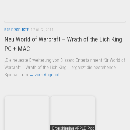
Dropshipping-Produkte
B2B Produkte
Grosshandel
B2B PRODUKTE
17 AUG., 2011
Amazon
Neu World of Warcraft – Wrath of the Lich King
Aldi
PC + MAC
Lidl
„Die neueste Erweiterung von Blizzard Entertainment für World of
Kostenlos verkaufen
Warcraft – Wrath of the Lich King – ergänzt die bestehende
Anmelden
Spielwelt um
→ zum Angebot
Kostenlos Registrieren
Newsletter
Dropshipping APPLE iPod