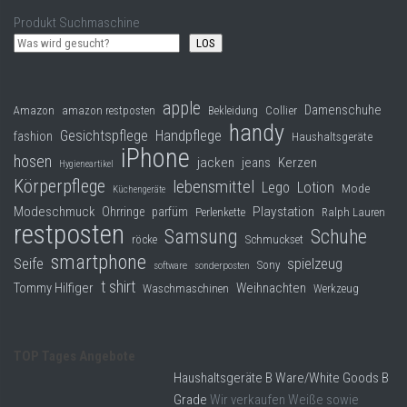
Produkt Suchmaschine
LOS
apple
Damenschuhe
Collier
Amazon
amazon restposten
Bekleidung
handy
Gesichtspflege
Handpflege
fashion
Haushaltsgeräte
iPhone
hosen
jacken
jeans
Kerzen
Hygieneartikel
Körperpflege
lebensmittel
Lego
Lotion
Mode
Küchengeräte
Modeschmuck
Playstation
Ohrringe
parfüm
Perlenkette
Ralph Lauren
restposten
Samsung
Schuhe
röcke
Schmuckset
smartphone
Seife
spielzeug
Sony
software
sonderposten
t shirt
Tommy Hilfiger
Weihnachten
Waschmaschinen
Werkzeug
TOP Tages Angebote
Haushaltsgeräte B Ware/White Goods B
Grade
Wir verkaufen Weiße sowie