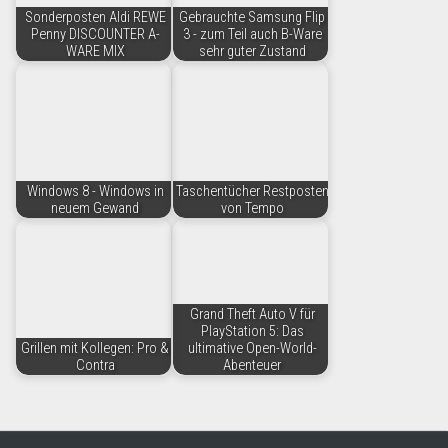
Sonderposten Aldi REWE
Gebrauchte Samsung Flip
Penny DISCOUNTER A-
3 - zum Teil auch B-Ware
WARE MIX
sehr guter Zustand
Windows 8 - Windows in
Taschentücher Restposten
neuem Gewand
von Tempo
Grand Theft Auto V für
PlayStation 5: Das
Grillen mit Kollegen: Pro &
ultimative Open-World-
Contra
Abenteuer