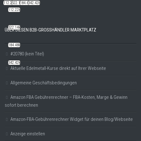
112.22k
522.14k
184.48k
342.42k
112.22k
522.14k
ÜBER DIESEN B2B-GROSSHÄNDLER MARKTPLATZ
184.48k
#20780 (kein Titel)
342.42k
Aktuelle Edelmetall-Kurse direkt auf Ihrer Webseite
Allgemeine Geschäftsbedingungen
Amazon FBA Gebührenrechner – FBA-Kosten, Marge & Gewinn
sofort berechnen
Amazon-FBA-Gebührenrechner Widget für deinen Blog/Webseite
Anzeige einstellen