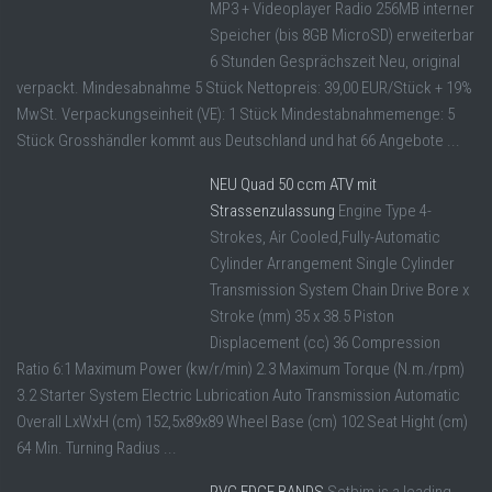
MP3 + Videoplayer Radio 256MB interner
Speicher (bis 8GB MicroSD) erweiterbar
6 Stunden Gesprächszeit Neu, original
verpackt. Mindesabnahme 5 Stück Nettopreis: 39,00 EUR/Stück + 19%
MwSt. Verpackungseinheit (VE): 1 Stück Mindestabnahmemenge: 5
Stück Grosshändler kommt aus Deutschland und hat 66 Angebote ...
NEU Quad 50 ccm ATV mit
Strassenzulassung
Engine Type 4-
Strokes, Air Cooled,Fully-Automatic
Cylinder Arrangement Single Cylinder
Transmission System Chain Drive Bore x
Stroke (mm) 35 x 38.5 Piston
Displacement (cc) 36 Compression
Ratio 6:1 Maximum Power (kw/r/min) 2.3 Maximum Torque (N.m./rpm)
3.2 Starter System Electric Lubrication Auto Transmission Automatic
Overall LxWxH (cm) 152,5x89x89 Wheel Base (cm) 102 Seat Hight (cm)
64 Min. Turning Radius ...