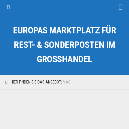
Startseite
EUROPAS MARKTPLATZ FÜR
Kategorien
Auto & Motorrad
REST- & SONDERPOSTEN IM
Drogerie & Tierbedarf
GROSSHANDEL
Fahrzeuge & Transport
Fashion & Mode
Garten & Werkzeug
HIER FINDEN SIE DAS ANGEBOT:
MAC
Geschäft, Büro & Schreibwaren
Geschenkartikel
Haushaltswaren
Handy und Smartphone
Kosmetik & Pflege