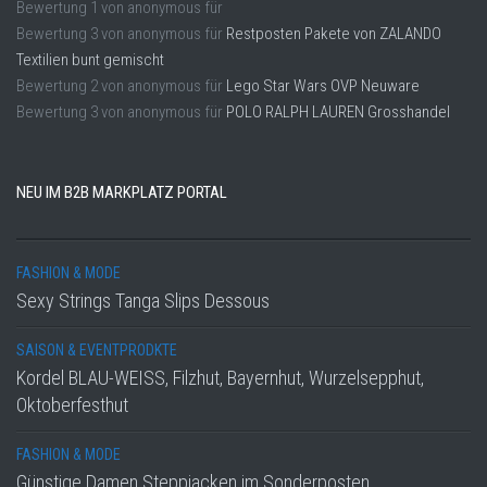
Bewertung
1
von
anonymous
für
Bewertung
3
von
anonymous
für
Restposten Pakete von ZALANDO
Textilien bunt gemischt
Bewertung
2
von
anonymous
für
Lego Star Wars OVP Neuware
Bewertung
3
von
anonymous
für
POLO RALPH LAUREN Grosshandel
NEU IM B2B MARKPLATZ PORTAL
FASHION & MODE
Sexy Strings Tanga Slips Dessous
SAISON & EVENTPRODKTE
Kordel BLAU-WEISS, Filzhut, Bayernhut, Wurzelsepphut,
Oktoberfesthut
FASHION & MODE
Günstige Damen Steppjacken im Sonderposten