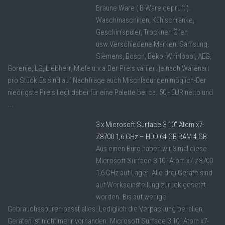
Braune Ware ( B Ware geprüft ).
Waschmaschinen, Kühlschränke,
Geschirrspüler, Trockner, Öfen
usw.Verschiedene Marken: Samsung,
Siemens, Bosch, Beko, Whirlpool, AEG,
Gorenje, LG, Liebherr, Miele u.v.a.Der Preis variiert je nach Warenart
pro Stück.Es sind auf Nachfrage auch Mischladungen möglich-Der
niedrigste Preis liegt dabei für eine Palette bei ca. 50,- EUR netto und
...
3 x Microsoft Surface 3 10″ Atom x7-
Z8700 1,6 GHz – HDD 64 GB RAM 4 GB
Aus einen Büro haben wir 3 mal diese
Microsoft Surface 3 10" Atom x7-Z8700
1,6 GHz auf Lager. Alle drei Geräte sind
auf Werkseinstellung zurück gesetzt
worden. Bis auf wenige
Gebrauchsspuren passt alles. Lediglich die Verpackung bei allen
Geräten ist nicht mehr vorhanden. Microsoft Surface 3 10" Atom x7-