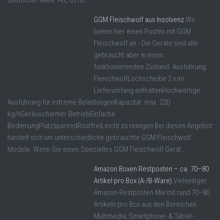
Biebricher Allee 142, 65187 ...
GGM Fleischwolf aus Insolvenz
Wir
bieten hier einen Posten mit GGM
Fleischwolf an.- Die Geräte sind alle
gebraucht aber in einen
funktionierenden Zustand. Ausführung:
FleischwolfLochscheibe 2 x im
Lieferumfang enthaltenHochwertige
Ausführung für extreme BelastungenKapazität: max. 220
kg/hGeräuscharmer BetriebEinfache
BedienungPlatzsparendRostfreiLeicht zu reinigen Bei diesen Angebot
handelt sich um unterschiedliche gebrauchte GGM Fleischwolf
Modele. Wenn Sie einen Specielles GGM Fleischwolf Gerät ...
Amazon Boxen Restposten – ca. 70–80
Artikel pro Box (A-/B-Ware)
Vielseitiger
Amazon-Restposten-Mix mit rund 70–80
Artikeln pro Box aus den Bereichen
Multimedia, Smartphone- & Tablet-