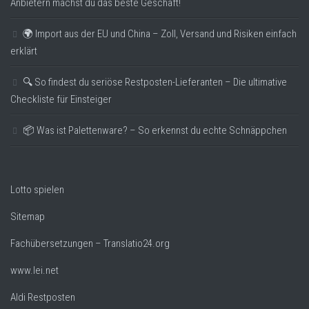
Anbietern machst du das beste Geschäft!
🌍 Import aus der EU und China – Zoll, Versand und Risiken einfach
erklärt
🔍 So findest du seriöse Restposten-Lieferanten – Die ultimative
Checkliste für Einsteiger
📦 Was ist Palettenware? – So erkennst du echte Schnäppchen
Lotto spielen
Sitemap
Fachübersetzungen – Translatio24.org
www.lei.net
Aldi Restposten