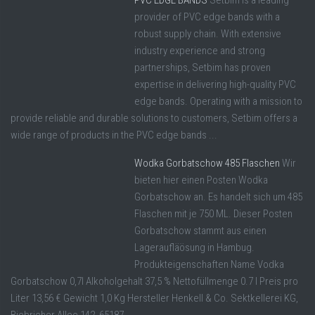
PVC EDGE BANDS
Setbim is a leading
provider of PVC edge bands with a
robust supply chain. With extensive
industry experience and strong
partnerships, Setbim has proven
expertise in delivering high-quality PVC
edge bands. Operating with a mission to
provide reliable and durable solutions to customers, Setbim offers a
wide range of products in the PVC edge bands ...
Wodka Gorbatschow 485 Flaschen
Wir
bieten hier einen Posten Wodka
Gorbatschow an. Es handelt sich um 485
Flaschen mit je 750 ML. Dieser Posten
Gorbatschow stammt aus einen
Lageraufläösung in Hambug.
Produkteigenschaften Name Vodka
Gorbatschow 0,7l Alkoholgehalt 37,5 % Nettofüllmenge 0.7 l Preis pro
Liter 13,56 € Gewicht 1,0 Kg Hersteller Henkell & Co. Sektkellerei KG,