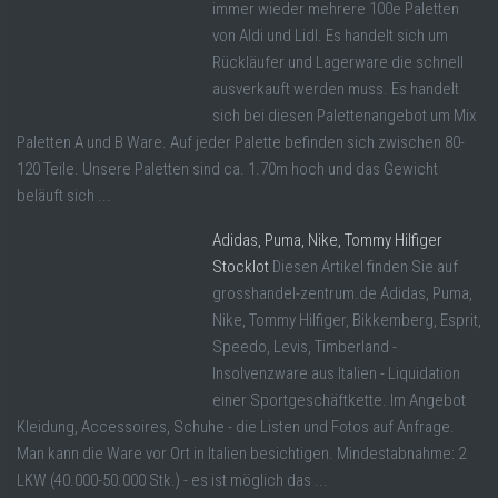
immer wieder mehrere 100e Paletten
von Aldi und Lidl. Es handelt sich um
Rückläufer und Lagerware die schnell
ausverkauft werden muss. Es handelt
sich bei diesen Palettenangebot um Mix
Paletten A und B Ware. Auf jeder Palette befinden sich zwischen 80-
120 Teile. Unsere Paletten sind ca. 1.70m hoch und das Gewicht
beläuft sich ...
Adidas, Puma, Nike, Tommy Hilfiger
Stocklot
Diesen Artikel finden Sie auf
grosshandel-zentrum.de Adidas, Puma,
Nike, Tommy Hilfiger, Bikkemberg, Esprit,
Speedo, Levis, Timberland -
Insolvenzware aus Italien - Liquidation
einer Sportgeschäftkette. Im Angebot
Kleidung, Accessoires, Schuhe - die Listen und Fotos auf Anfrage.
Man kann die Ware vor Ort in Italien besichtigen. Mindestabnahme: 2
LKW (40.000-50.000 Stk.) - es ist möglich das ...