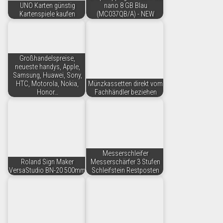
UNO Karten günstig
nano 8 GB Blau
Kartenspiele kaufen
(MC037QB/A) - NEW
Großhandelspreise,
neueste handys, Apple,
Samsung, Huawei, Sony,
HTC, Motorola, Nokia,
Münzkassetten direkt vom
Honor…
Fachhändler beziehen
Messerschleifer
Roland Sign Maker
Messerschärfer 3 Stufen
VersaStudio BN-20 500mm
Schleifstein Restposten