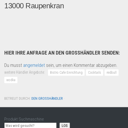
13000 Raupenkran
LEGO 42146 Technic Liebher...
Spielzeug & Games
HIER IHRE ANFRAGE AN DEN GROSSHÄNDLER SENDEN:
Du musst
angemeldet
sein, um einen Kommentar abzugeben.
weitere Händler Angebote:
Bistro Cafe Einrichtung
Cocktails
redbull
wodka
BETREUT DURCH:
DEN GROSSHÄNDLER
·
Produkt Suchmaschine
LOS