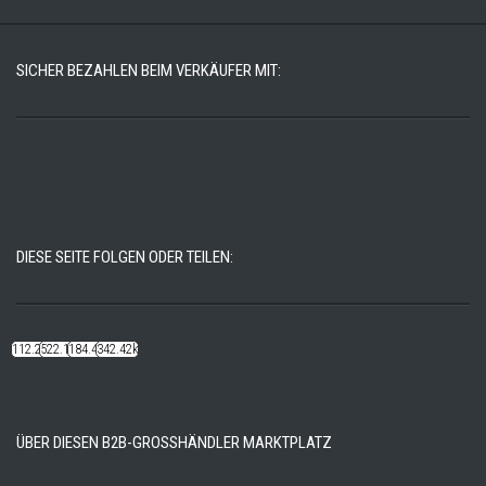
SICHER BEZAHLEN BEIM VERKÄUFER MIT:
DIESE SEITE FOLGEN ODER TEILEN:
112.22k
522.14k
184.48k
342.42k
ÜBER DIESEN B2B-GROSSHÄNDLER MARKTPLATZ