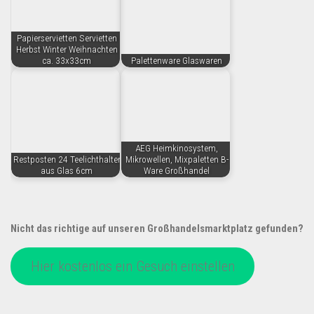
Papierservietten Servietten
Herbst Winter Weihnachten
ca. 33x33cm
Palettenware Glaswaren
AEG Heimkinosystem,
Restposten 24 Teelichthalter
Mikrowellen, Mixpaletten B-
aus Glas 6cm
Ware Großhandel
Nicht das richtige auf unseren Großhandelsmarktplatz gefunden?
Hier kostenlos ein Gesuch einstellen