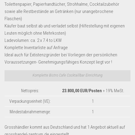
Dropshipping-Produkte
Toilettenpapier, Papierhandtücher, Strohhalme, Cocktailzubehör
sowie alle Restbestände an Getränken (nur unangebrochene
B2B Produkte
Flaschen)
Grosshandel
Käufer baut selbst ab und verladet selbst (Hilfestellung mit eigenen
Amazon
Leuten möglich ohne Mehrkosten)
Ladevolumen: ca. 2 x 7.4 to LKW
Aldi
Komplette Inventarliste auf Anfrage
Lidl
Ideal auch für Extistenzgründer bei Vorliegen der persönlichen
Voraussetzungen- Genehmigungsfähiges Konzept liegt vor !
Kostenlos verkaufen
Komplette Bistro Cafe Cocktaillbar Einrichtung
Anmelden
Kostenlos Registrieren
Nettopreis:
23.800,00 EUR/Posten
+ 19% MwSt.
Newsletter
Verpackungseinheit (VE):
1
Mindestabnahmemenge:
1
Grosshändler kommt aus Deutschland und hat 1 Angebot aktuell auf
grosshandel-zentrum.de eingestellt.