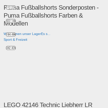
Puma Fußballshorts Sonderposten -
112.22k
Puma Fußballshorts Farben &
522.14k
Modellen
Wir räumen unser LagerEs s...
184.48k
Sport & Freizeit
342.42k
LEGO 42146 Technic Liebherr LR