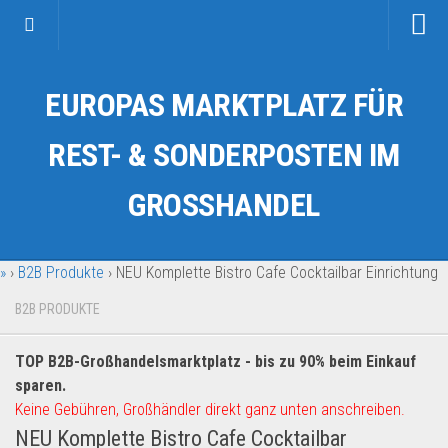
Startseite
EUROPAS MARKTPLATZ FÜR
Kategorien
Auto & Motorrad
REST- & SONDERPOSTEN IM
Drogerie & Tierbedarf
GROSSHANDEL
Fahrzeuge & Transport
Fashion & Mode
»
›
B2B Produkte
›
NEU Komplette Bistro Cafe Cocktailbar Einrichtung
Garten & Werkzeug
Geschäft, Büro & Schreibwaren
B2B PRODUKTE
Geschenkartikel
TOP B2B-Großhandelsmarktplatz - bis zu 90% beim Einkauf
Haushaltswaren
sparen.
Handy und Smartphone
Keine Gebühren, Großhändler direkt ganz unten anschreiben.
NEU Komplette Bistro Cafe Cocktailbar
Kosmetik & Pflege