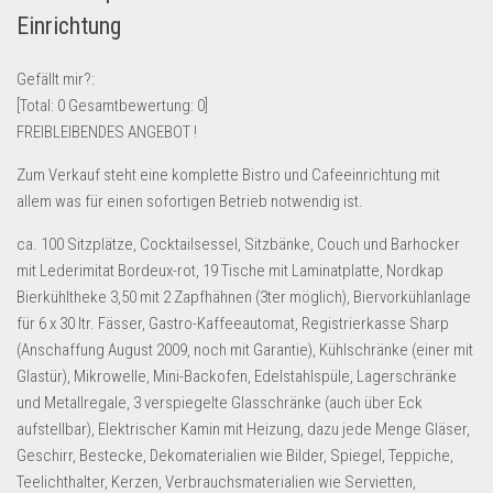
Einrichtung
Lebensmittel & Getränke
Multimedia & Elektro
Gefällt mir?:
Münzen
[Total:
0
Gesamtbewertung:
0
]
FREIBLEIBENDES ANGEBOT !
Spielzeug & Games
Schuhe & Accessoires
Zum Verkauf steht eine komplette Bistro und Cafeeinrichtung mit
allem was für einen sofortigen Betrieb notwendig ist.
Sport & Freizeit
ca. 100 Sitzplätze, Cocktailsessel, Sitzbänke, Couch und Barhocker
Uhren & Schmuck
mit Lederimitat Bordeux-rot, 19 Tische mit Laminatplatte, Nordkap
Wohnen & Einrichten
Bierkühltheke 3,50 mit 2 Zapfhähnen (3ter möglich), Biervorkühlanlage
Restposten-Angebote
für 6 x 30 ltr. Fässer, Gastro-Kaffeeautomat, Registrierkasse Sharp
(Anschaffung August 2009, noch mit Garantie), Kühlschränke (einer mit
Restposten für Privatpersonen
Glastür), Mikrowelle, Mini-Backofen, Edelstahlspüle, Lagerschränke
eBay Restposten kaufen
und Metallregale, 3 verspiegelte Glasschränke (auch über Eck
Sonderposten-Angebote
aufstellbar), Elektrischer Kamin mit Heizung, dazu jede Menge Gläser,
Geschirr, Bestecke, Dekomaterialien wie Bilder, Spiegel, Teppiche,
Saison & Eventprodkte
Teelichthalter, Kerzen, Verbrauchsmaterialien wie Servietten,