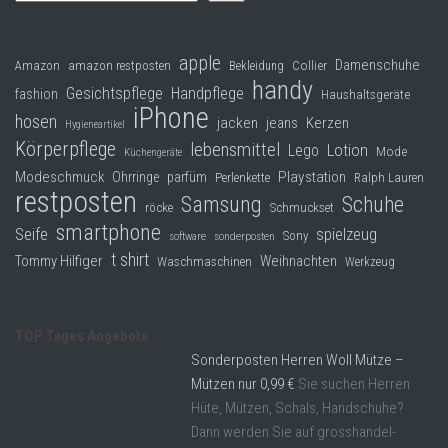
apple
Damenschuhe
Collier
Amazon
amazon restposten
Bekleidung
handy
Gesichtspflege
Handpflege
fashion
Haushaltsgeräte
iPhone
hosen
jacken
jeans
Kerzen
Hygieneartikel
Körperpflege
lebensmittel
Lego
Lotion
Mode
Küchengeräte
Modeschmuck
Playstation
Ohrringe
parfüm
Perlenkette
Ralph Lauren
restposten
Samsung
Schuhe
röcke
Schmuckset
smartphone
Seife
spielzeug
Sony
software
sonderposten
t shirt
Tommy Hilfiger
Weihnachten
Waschmaschinen
Werkzeug
TOP Tages Angebote
Sonderposten Herren Woll Mütze –
Mützen nur 0,99 €
Sie suchen Herren
Hüte, Mützen, Schals, Handschuhe?
Dann werden Sie auf grosshandel-