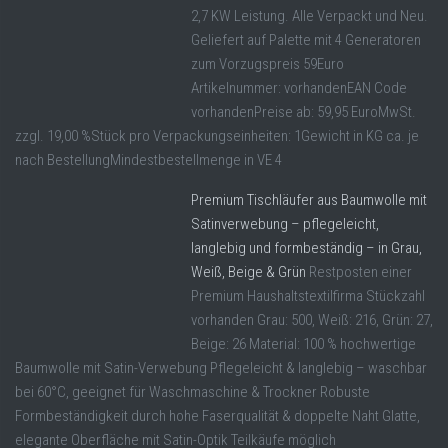
2,7 KW Leistung. Alle Verpackt und Neu.
Geliefert auf Palette mit 4 Generatoren
zum Vorzugspreis 59Euro
Artikelnummer: vorhandenEAN Code
vorhandenPreise ab: 59,95 EuroMwSt.
zzgl. 19,00 %Stück pro Verpackungseinheiten: 1Gewicht in KG ca. je
nach BestellungMindestbestellmenge in VE 4
Premium Tischläufer aus Baumwolle mit
Satinverwebung – pflegeleicht,
langlebig und formbeständig – in Grau,
Weiß, Beige & Grün
Restposten einer
Premium Haushaltstextilfirma Stückzahl
vorhanden Grau: 500, Weiß: 216, Grün: 27,
Beige: 26 Material: 100 % hochwertige
Baumwolle mit Satin-Verwebung Pflegeleicht & langlebig – waschbar
bei 60°C, geeignet für Waschmaschine & Trockner Robuste
Formbeständigkeit durch hohe Faserqualität & doppelte Naht Glatte,
elegante Oberfläche mit Satin-Optik Teilkäufe möglich