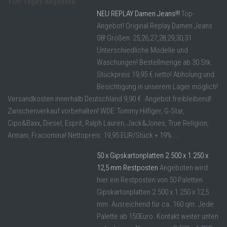
TOP Tages Angebote
NEU REPLAY Damen Jeans!!!
Top-
Angebot! Original Replay Damen Jeans
08! Größen: 25,26,27,28,29,30,31
Unterschiedliche Modelle und
Waschungen! Bestellmenge ab 30 Stk.
Stückpreis 19,95 € netto! Abholung und
Besichtigung in unserem Lager möglich!
Versandkosten innerhalb Deutschland 9,90 €. Angebot freibleibend!
Zwischenverkauf vorbehalten! WDE: Tommy Hilfiger, G-Star,
Cipo&Baxx, Diesel, Esprit, Ralph Lauren, Jack&Jones, True Religion,
Armani, Fraciomina! Nettopreis: 19,95 EUR/Stück + 19% ...
50 x Gipskartonplatten 2.500 x 1.250 x
12,5 mm Restposten
Angeboten wird
hier ein Restposten von 50 Paletten
Gipskartonplatten 2.500 x 1.250 x 12,5
mm. Ausreichend für ca. 160 qm. Jede
Palette ab 150Euro. Kontakt weiter unten