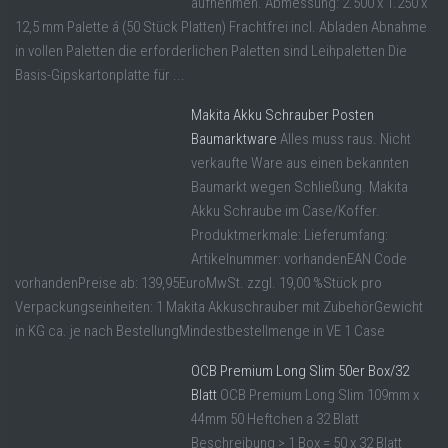
aufnehmen. Abmessung: 2.500 x 1.250 x
12,5 mm Palette á (50 Stück Platten) Frachtfrei incl. Abladen Abnahme
in vollen Paletten die erforderlichen Paletten sind Leihpaletten Die
Basis-Gipskartonplatte für ...
Makita Akku Schrauber Posten
Baumarktware
Alles muss raus. Nicht
verkaufte Ware aus einen bekannten
Baumarkt wegen Schließung. Makita
Akku Schraube im Case/Koffer.
Produktmerkmale: Lieferumfang:
Artikelnummer: vorhandenEAN Code
vorhandenPreise ab: 139,95EuroMwSt. zzgl. 19,00 %Stück pro
Verpackungseinheiten: 1 Makita Akkuschrauber mit ZubehörGewicht
in KG ca. je nach BestellungMindestbestellmenge in VE 1 Case
OCB Premium Long Slim 50er Box/32
Blatt
OCB Premium Long Slim 109mm x
44mm 50 Heftchen a 32 Blatt
Beschreibung > 1 Box = 50 x 32 Blatt