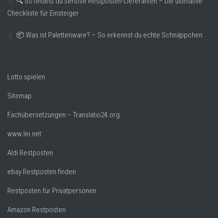
🔍 So findest du seriöse Restposten-Lieferanten – Die ultimative
Checkliste für Einsteiger
📦 Was ist Palettenware? – So erkennst du echte Schnäppchen
Lotto spielen
Sitemap
Fachübersetzungen – Translatio24.org
www.lei.net
Aldi Restposten
ebay Restposten finden
Restposten für Privatpersonen
Amazon Restposten