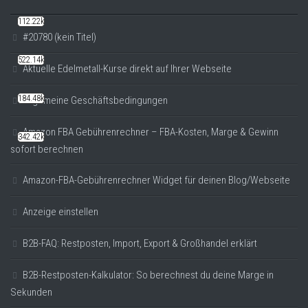
112.22k
#20780 (kein Titel)
522.14k
Aktuelle Edelmetall-Kurse direkt auf Ihrer Webseite
184.48k
Allgemeine Geschäftsbedingungen
Amazon FBA Gebührenrechner – FBA-Kosten, Marge & Gewinn
342.42k
sofort berechnen
Amazon-FBA-Gebührenrechner Widget für deinen Blog/Webseite
Anzeige einstellen
B2B-FAQ: Restposten, Import, Export & Großhandel erklärt
B2B-Restposten-Kalkulator: So berechnest du deine Marge in
Sekunden