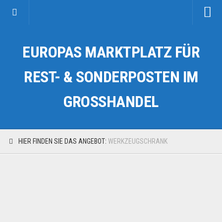
Startseite
EUROPAS MARKTPLATZ FÜR
Kategorien
Auto & Motorrad
REST- & SONDERPOSTEN IM
Drogerie & Tierbedarf
GROSSHANDEL
Fahrzeuge & Transport
Fashion & Mode
Garten & Werkzeug
HIER FINDEN SIE DAS ANGEBOT:
WERKZEUGSCHRANK
Geschäft, Büro & Schreibwaren
Geschenkartikel
Haushaltswaren
Handy und Smartphone
Kosmetik & Pflege