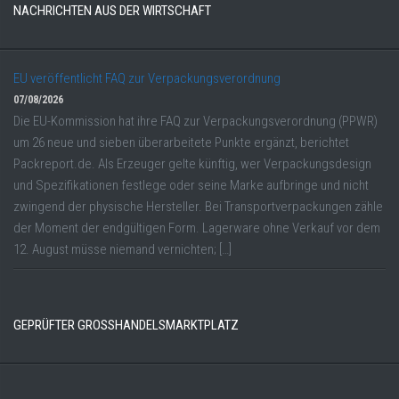
NACHRICHTEN AUS DER WIRTSCHAFT
EU veröffentlicht FAQ zur Verpackungsverordnung
07/08/2026
Die EU-Kommission hat ihre FAQ zur Verpackungsverordnung (PPWR)
um 26 neue und sieben überarbeitete Punkte ergänzt, berichtet
Packreport.de. Als Erzeuger gelte künftig, wer Verpackungsdesign
und Spezifikationen festlege oder seine Marke aufbringe und nicht
zwingend der physische Hersteller. Bei Transportverpackungen zähle
der Moment der endgültigen Form. Lagerware ohne Verkauf vor dem
12. August müsse niemand vernichten; […]
GEPRÜFTER GROSSHANDELSMARKTPLATZ