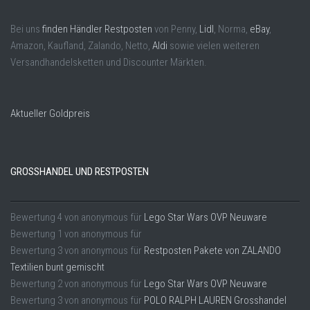
Bei uns
finden Händler Restposten
von Penny,
Lidl
, Norma,
eBay
,
Amazon, Kaufland, Zalando, Netto,
Aldi
sowie vielen weiteren
Versandhandelsketten und Discounter Märkten.
Aktueller Goldpreis
GROSSHANDEL UND RESTPOSTEN
Bewertung
4
von
anonymous
für
Lego Star Wars OVP Neuware
Bewertung
1
von
anonymous
für
Bewertung
3
von
anonymous
für
Restposten Pakete von ZALANDO
Textilien bunt gemischt
Bewertung
2
von
anonymous
für
Lego Star Wars OVP Neuware
Bewertung
3
von
anonymous
für
POLO RALPH LAUREN Grosshandel