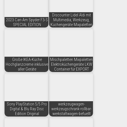
Discounter Lidel Aldi mit
2023 Can-Am Spyder F3-S
Multimedia, Werkzeug,
SPECIAL EDITION
Küchengeräte Mixpaletten
Große IKEA-Küche
Mischpaletten Mixpaletten
Hochglanzcreme inklusive
Elektroküchengeräte LKW
aller Geräte
Container für EXPORT
Sony PlayStation 5/5 Pro
werkzeugwagen-
Digital & Blu Ray Disc
werkzeugschrank-rollbar-
Edition Original
werkstattwagen-befuellt