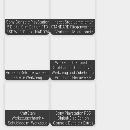
Sony Console PlayStation
Insect Stop Lamellentür
5 Digital Slim Edition 1TB
STANDARD Fliegenvorhang
SSD Wi-Fi Black - NADO24
- Vorhang - Moskitonetz
Werkzeug Restposten
Großhandel: Qualitatives
Amazon Retourenware auf
Werkzeug und Zubehör für
Palette Werkzeug
Profis und Heimwerker
KraftStahl
Sony Playstation PS5
Werkzeugschrank 4
Digital/Disc Edition
Schublade m. Werkzeug
Console Bundle + Extras