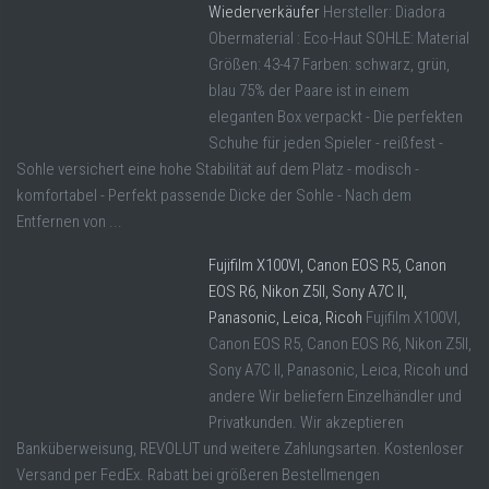
Wiederverkäufer
Hersteller: Diadora
Obermaterial : Eco-Haut SOHLE: Material
Größen: 43-47 Farben: schwarz, grün,
blau 75% der Paare ist in einem
eleganten Box verpackt - Die perfekten
Schuhe für jeden Spieler - reißfest -
Sohle versichert eine hohe Stabilität auf dem Platz - modisch -
komfortabel - Perfekt passende Dicke der Sohle - Nach dem
Entfernen von ...
Fujifilm X100VI, Canon EOS R5, Canon
EOS R6, Nikon Z5II, Sony A7C II,
Panasonic, Leica, Ricoh
Fujifilm X100VI,
Canon EOS R5, Canon EOS R6, Nikon Z5II,
Sony A7C II, Panasonic, Leica, Ricoh und
andere Wir beliefern Einzelhändler und
Privatkunden. Wir akzeptieren
Banküberweisung, REVOLUT und weitere Zahlungsarten. Kostenloser
Versand per FedEx. Rabatt bei größeren Bestellmengen