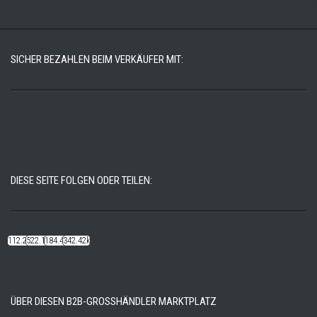
SICHER BEZAHLEN BEIM VERKÄUFER MIT:
DIESE SEITE FOLGEN ODER TEILEN:
112.22k
522.14k
184.48k
342.42k
ÜBER DIESEN B2B-GROSSHÄNDLER MARKTPLATZ