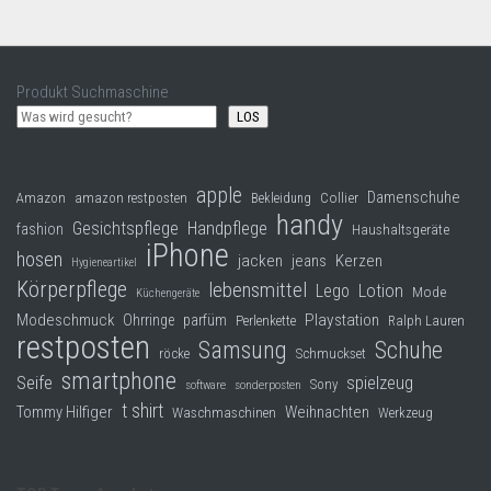
Produkt Suchmaschine
LOS
apple
Damenschuhe
Collier
Amazon
amazon restposten
Bekleidung
handy
Gesichtspflege
Handpflege
fashion
Haushaltsgeräte
iPhone
hosen
jacken
jeans
Kerzen
Hygieneartikel
Körperpflege
lebensmittel
Lego
Lotion
Mode
Küchengeräte
Modeschmuck
Playstation
Ohrringe
parfüm
Perlenkette
Ralph Lauren
restposten
Samsung
Schuhe
röcke
Schmuckset
smartphone
Seife
spielzeug
Sony
software
sonderposten
t shirt
Tommy Hilfiger
Weihnachten
Waschmaschinen
Werkzeug