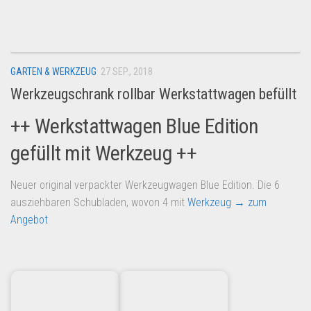
Dropshipping-Produkte
B2B Produkte
Grosshandel
GARTEN & WERKZEUG
27 SEP., 2018
Amazon
Werkzeugschrank rollbar Werkstattwagen befüllt
Aldi
++ Werkstattwagen Blue Edition
Lidl
gefüllt mit Werkzeug ++
Kostenlos verkaufen
Anmelden
Neuer original verpackter Werkzeugwagen Blue Edition. Die 6
Kostenlos Registrieren
ausziehbaren Schubladen, wovon 4 mit
Werkzeug
→ zum
Angebot
Newsletter