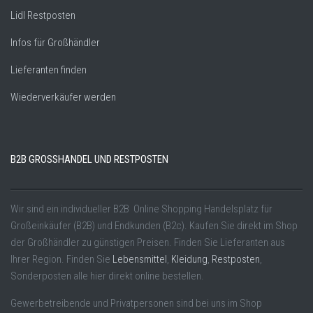
Lidl Restposten
Infos für Großhändler
Lieferanten finden
Wiederverkäufer werden
B2B GROSSHANDEL UND RESTPOSTEN
Wir sind ein individueller B2B Online Shopping Handelsplatz für
Großeinkäufer (B2B) und Endkunden (B2c). Kaufen Sie direkt im Shop
der Großhändler zu günstigen Preisen. Finden Sie Lieferanten aus
Ihrer Region. Finden Sie
Lebensmittel
,
Kleidung
,
Restposten
,
Sonderposten alle hier direkt online bestellen.
Gewerbetreibende und Privatpersonen sind bei uns im Shop