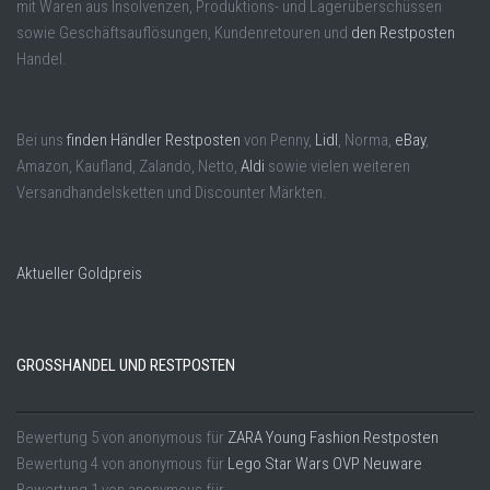
mit Waren aus Insolvenzen, Produktions- und Lagerüberschüssen
sowie Geschäftsauflösungen, Kundenretouren und
den Restposten
Handel.
Bei uns
finden Händler Restposten
von Penny,
Lidl
, Norma,
eBay
,
Amazon, Kaufland, Zalando, Netto,
Aldi
sowie vielen weiteren
Versandhandelsketten und Discounter Märkten.
Aktueller Goldpreis
GROSSHANDEL UND RESTPOSTEN
Bewertung
5
von
anonymous
für
ZARA Young Fashion Restposten
Bewertung
4
von
anonymous
für
Lego Star Wars OVP Neuware