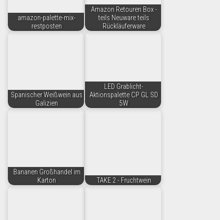
Amazon Retouren Box -
amazon-palette-mix-
teils Neuware teils
restposten
Rückläuferware
LED Grablicht-
Spanischer Weißwein aus
Aktionspalette CP GL SD
Galizien
5W
Bananen Großhandel im
Karton
TAKE 2 - Fruchtwein