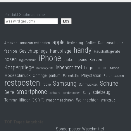
Produkt Suchmaschine
LOS
apple
Damenschuhe
Collier
Amazon
amazon restposten
Bekleidung
handy
Gesichtspflege
Handpflege
fashion
Haushaltsgeräte
iPhone
hosen
jacken
jeans
Kerzen
Hygieneartikel
Körperpflege
lebensmittel
Lego
Lotion
Mode
Küchengeräte
Modeschmuck
Playstation
Ohrringe
parfüm
Perlenkette
Ralph Lauren
restposten
Samsung
Schuhe
röcke
Schmuckset
smartphone
Seife
spielzeug
Sony
software
sonderposten
t shirt
Tommy Hilfiger
Weihnachten
Waschmaschinen
Werkzeug
TOP Tages Angebote
Sonderposten Waschmittel –