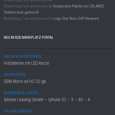
Bewertung
1
von
anonymous
für
Bewertung
3
von
anonymous
für
Restposten Pakete von ZALANDO
Textilien bunt gemischt
Bewertung
2
von
anonymous
für
Lego Star Wars OVP Neuware
NEU IM B2B MARKPLATZ PORTAL
SAISON & EVENTPRODKTE
Holzlaterne mit LED Kerze
B2B PRODUKTE
OEM Micro sd HC 32 gb
MULTIMEDIA & ELEKTRO
Iphone Leasing Geräte – Iphone 5C – 5 – 4S – 4
HAUSHALTSWAREN