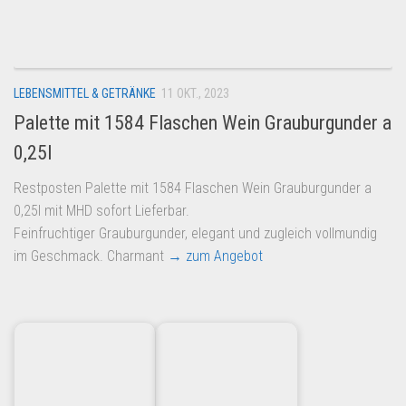
Dropshipping-Produkte
B2B Produkte
Grosshandel
LEBENSMITTEL & GETRÄNKE
11 OKT., 2023
Amazon
Palette mit 1584 Flaschen Wein Grauburgunder a
Aldi
0,25l
Lidl
Restposten Palette mit 1584 Flaschen Wein Grauburgunder a
Kostenlos verkaufen
0,25l mit MHD sofort Lieferbar.
Anmelden
Feinfruchtiger Grauburgunder, elegant und zugleich vollmundig
im Geschmack. Charmant
→ zum Angebot
Kostenlos Registrieren
Newsletter