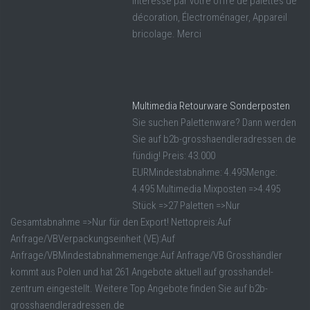
intéressé par votre offre de palettes de
décoration, Électroménager, Appareil
bricolage. Merci
Multimedia Retourware Sonderposten
Sie suchen Palettenware? Dann werden
Sie auf b2b-grosshaendleradressen.de
fündig! Preis: 43.000
EURMindestabnahme: 4.495Menge:
4.495 Multimedia Mixposten =>4.495
Stück =>27 Paletten =>Nur
Gesamtabnahme =>Nur für den Export! Nettopreis:Auf
Anfrage/VBVerpackungseinheit (VE):Auf
Anfrage/VBMindestabnahmemenge:Auf Anfrage/VB Grosshändler
kommt aus Polen und hat 261 Angebote aktuell auf grosshandel-
zentrum eingestellt. Weitere Top Angebote finden Sie auf b2b-
grosshaendleradressen.de