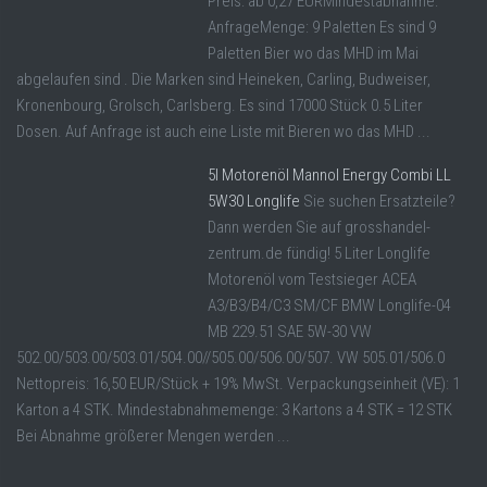
Preis: ab 0,27 EURMindestabnahme:
AnfrageMenge: 9 Paletten Es sind 9
Paletten Bier wo das MHD im Mai
abgelaufen sind . Die Marken sind Heineken, Carling, Budweiser,
Kronenbourg, Grolsch, Carlsberg. Es sind 17000 Stück 0.5 Liter
Dosen. Auf Anfrage ist auch eine Liste mit Bieren wo das MHD ...
5l Motorenöl Mannol Energy Combi LL
5W30 Longlife
Sie suchen Ersatzteile?
Dann werden Sie auf grosshandel-
zentrum.de fündig! 5 Liter Longlife
Motorenöl vom Testsieger ACEA
A3/B3/B4/C3 SM/CF BMW Longlife-04
MB 229.51 SAE 5W-30 VW
502.00/503.00/503.01/504.00//505.00/506.00/507. VW 505.01/506.0
Nettopreis: 16,50 EUR/Stück + 19% MwSt. Verpackungseinheit (VE): 1
Karton a 4 STK. Mindestabnahmemenge: 3 Kartons a 4 STK = 12 STK
Bei Abnahme größerer Mengen werden ...