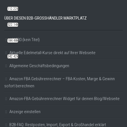
112.22k
ÜBER DIESEN B2B-GROSSHÄNDLER MARKTPLATZ
522.14k
#20780 (kein Titel)
184.48k
Aktuelle Edelmetall-Kurse direkt auf Ihrer Webseite
342.42k
Allgemeine Geschäftsbedingungen
Amazon FBA Gebührenrechner – FBA-Kosten, Marge & Gewinn
sofort berechnen
Amazon-FBA-Gebührenrechner Widget für deinen Blog/Webseite
Anzeige einstellen
B2B-FAQ: Restposten, Import, Export & Großhandel erklärt