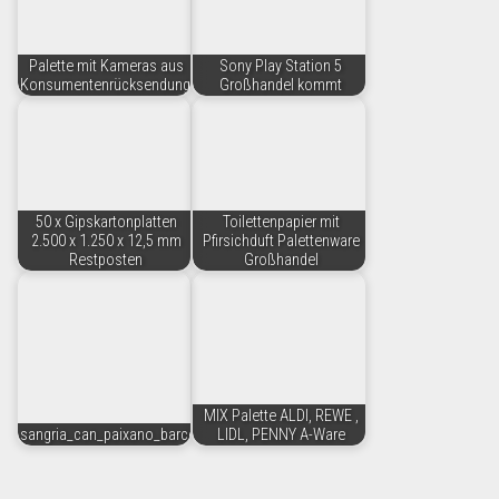
Palette mit Kameras aus
Sony Play Station 5
Konsumentenrücksendungen
Großhandel kommt
50 x Gipskartonplatten
Toilettenpapier mit
2.500 x 1.250 x 12,5 mm
Pfirsichduft Palettenware
Restposten
Großhandel
MIX Palette ALDI, REWE ,
sangria_can_paixano_barcelona
LIDL, PENNY A-Ware