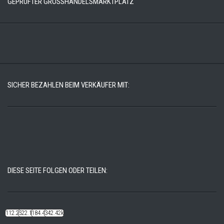
GEPRÜFTER GROSSHANDELSMARKTPLATZ
SICHER BEZAHLEN BEIM VERKÄUFER MIT:
DIESE SEITE FOLGEN ODER TEILEN:
112.22k
522.14k
184.48k
342.42k