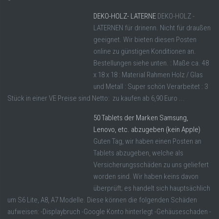
DEKO-HOLZ- LATERNE
DEKO-HOLZ -
LATERNEN für drinenn. Nicht für draußen
geeignet. Wir bieten diesen Posten
online zu günstigen Konditionen an.
Bestellungen siehe unten. : Maße ca. 48
x 18 x 18 : Material Rahmen Holz / Glas
und Metall : Super schön Verarbeitet : 3
Stück in einer VE Preise sind Netto: zu kaufen ab 6,90 Euro ...
50 Tablets der Marken Samsung,
Lenovo, etc. abzugeben (kein Apple)
Guten Tag, wir haben einen Posten an
Tablets abzugeben, welche als
Versicherungsschäden zu uns geliefert
worden sind. Wir haben keins davon
überprüft; es handelt sich hauptsächlich
um S6 Lite, A8, A7 Modelle. Diese können die folgenden Schäden
aufweisen: -Displaybruch -Google Konto hinterlegt -Gehäuseschaden -