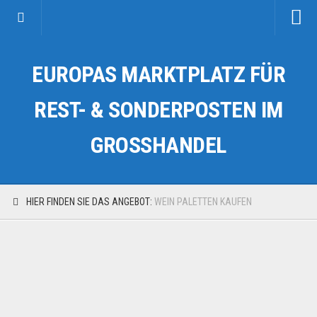
Startseite
EUROPAS MARKTPLATZ FÜR
Kategorien
Auto & Motorrad
REST- & SONDERPOSTEN IM
Drogerie & Tierbedarf
GROSSHANDEL
Fahrzeuge & Transport
Fashion & Mode
Garten & Werkzeug
HIER FINDEN SIE DAS ANGEBOT:
WEIN PALETTEN KAUFEN
Geschäft, Büro & Schreibwaren
Geschenkartikel
Haushaltswaren
Handy und Smartphone
Kosmetik & Pflege