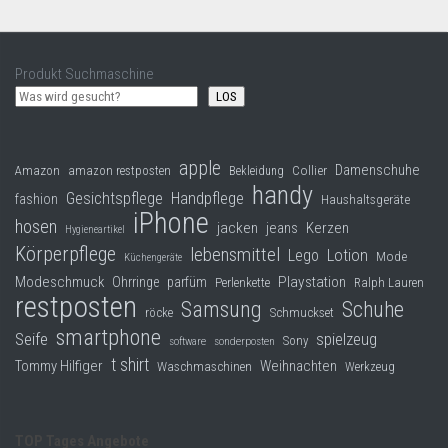
Produkt Suchmaschine
LOS
apple
Damenschuhe
Collier
Amazon
amazon restposten
Bekleidung
handy
Gesichtspflege
Handpflege
fashion
Haushaltsgeräte
iPhone
hosen
jacken
jeans
Kerzen
Hygieneartikel
Körperpflege
lebensmittel
Lego
Lotion
Mode
Küchengeräte
Modeschmuck
Playstation
Ohrringe
parfüm
Perlenkette
Ralph Lauren
restposten
Samsung
Schuhe
röcke
Schmuckset
smartphone
Seife
spielzeug
Sony
software
sonderposten
t shirt
Tommy Hilfiger
Weihnachten
Waschmaschinen
Werkzeug
TOP Tages Angebote