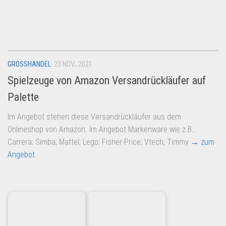
Dropshipping-Produkte
B2B Produkte
Grosshandel
Amazon
GROSSHANDEL
23 NOV., 2021
Aldi
Spielzeuge von Amazon Versandrückläufer auf
Lidl
Palette
Kostenlos verkaufen
Im Angebot stehen diese Versandrückläufer aus dem
Anmelden
Onlineshop von Amazon. Im Angebot Markenware wie z.B.:
Carrera; Simba; Mattel; Lego; Fisher-Price; Vtech; Timmy
→ zum
Kostenlos Registrieren
Angebot
Newsletter