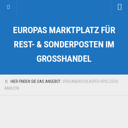
Startseite
EUROPAS MARKTPLATZ FÜR
Kategorien
Auto & Motorrad
REST- & SONDERPOSTEN IM
Drogerie & Tierbedarf
GROSSHANDEL
Fahrzeuge & Transport
Fashion & Mode
Garten & Werkzeug
HIER FINDEN SIE DAS ANGEBOT:
VERSANDRÜCKLÄUFER SPIELZEUG
Geschäft, Büro & Schreibwaren
AMAZON
Geschenkartikel
Haushaltswaren
Handy und Smartphone
Kosmetik & Pflege