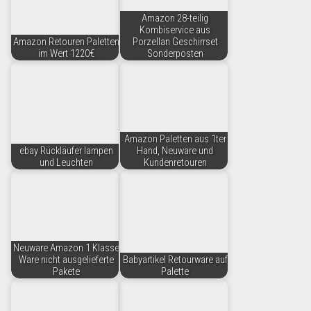
Amazon 28-teilig
Kombiservice aus
Amazon Retouren Paletten
Porzellan Geschirrset
im Wert 1220€
Sonderposten
Amazon Paletten aus 1ter
ebay Rückläufer lampen
Hand, Neuware und
und Leuchten
Kundenretouren
Neuware Amazon 1 Klasse
Ware nicht ausgelieferte
Babyartikel Retourware auf
Pakete
Palette