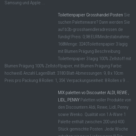
Samsung und Apple ...
Toilettenpapier Grosshandel Posten
Sie
suchen Palettenware? Dann werden Sie
auf b2b-grosshaendleradressen.de
fündig! Preis: 0,98 EURMindestabnahme:
168Menge: 3240Toilettenpapier 3 lagig
mit Blumen Prägung Beschreibung
Toilettenpapier 3 lagig 100% Zellstoff mit
Blumen Prägung 100% Zellstoffpapier, mit Blumen Prägung Farbe:
hochweiß Anzahl LagenBlatt: 3180 Blatt-Abmessungen: 9, 8 x 10cm
Preis pro Packung 8 Rollen: 1, 35€ Verpackungseinheit: 8 Rollen x 9 ...
MIX paletten vo Discounter ALDI, REWE ,
LIDL, PENNY
Paletten voller Produkte von
den Discountern Aldi, Rewe, Lidl, Penny
sowie Wenko. Qualität von 1 A-Ware 1
Palette enthält zwischen 200 und 400
Stück gemischte Posten. Jede Woche