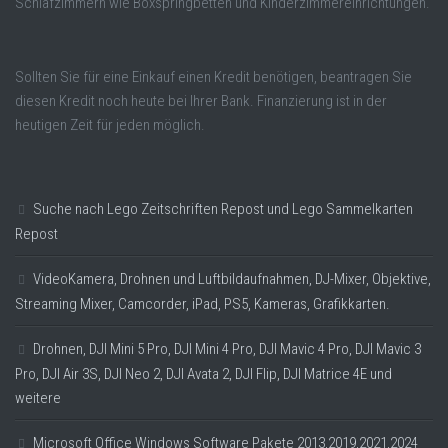
Schlafzimmern wie Boxspringbetten und Kinderzimmereinrichtungen.
Sollten Sie für eine Einkauf einen Kredit benötigen, beantragen Sie
diesen Kredit noch heute bei Ihrer Bank. Finanzierung ist in der
heutigen Zeit für jeden möglich.
Suche nach Lego Zeitschriften Repost und Lego Sammelkarten
Repost
VideoKamera, Drohnen und Luftbildaufnahmen, DJ-Mixer, Objektive,
Streaming Mixer, Camcorder, iPad, PS5, Kameras, Grafikkarten.
Drohnen, DJI Mini 5 Pro, DJI Mini 4 Pro, DJI Mavic 4 Pro, DJI Mavic 3
Pro, DJI Air 3S, DJI Neo 2, DJI Avata 2, DJI Flip, DJI Matrice 4E und
weitere
Microsoft Office Windows Software Pakete 2013,2019,2021,2024