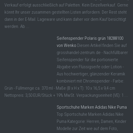
Verkauf erfolgt ausschließlich auf Paletten. Kein Einzellverkauf. Gerne
könnt Ihr unser zusammen gestellten Listen anfordern. Der Rest steht
dann in der E-Mail. Lageware und kann daher vor dem Kauf besichtigt
werden. Ab ...
Seifenspender Polaris grün 18288100
von Wenko
Diesen Artikel finden Sie auf
grosshandel-zentrum.de - Nachfüllbarer
Seifenspender für die portionierte
Abgabe von Flüssigseife oder Lotion -
Aus hochwertiger, glänzender Keramik
kombiniert mit Chromspender - Farbe:
Grün - Füllmenge ca. 370 ml - Maße (B x H x T): 10 x 16,5 x 9,4 cm
Nettopreis: 3,50 EUR/Stück + 19% MwSt. Verpackungseinheit (VE): 1 ...
Sportschuhe Marken Adidas Nike Puma
Top Sportschuhe Marken Adidas Nike
Puma Kategorie: Herren, Damen, Kinder
Modelle zur Zeit wie auf dem Foto,