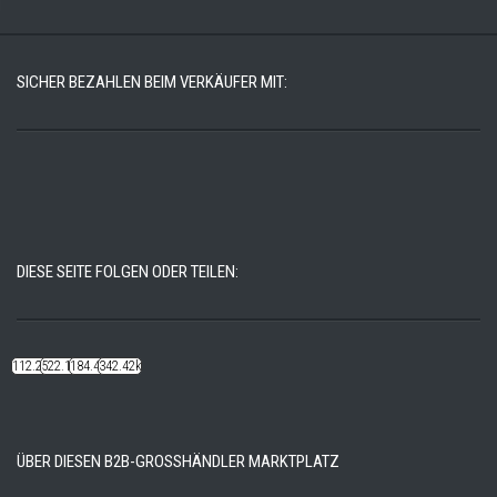
SICHER BEZAHLEN BEIM VERKÄUFER MIT:
DIESE SEITE FOLGEN ODER TEILEN:
112.22k
522.14k
184.48k
342.42k
ÜBER DIESEN B2B-GROSSHÄNDLER MARKTPLATZ