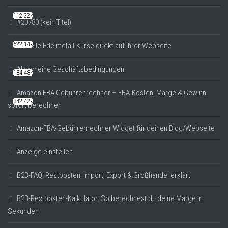
112.22k
#20780 (kein Titel)
522.14k
Aktuelle Edelmetall-Kurse direkt auf Ihrer Webseite
Allgemeine Geschäftsbedingungen
184.48k
Amazon FBA Gebührenrechner – FBA-Kosten, Marge & Gewinn
342.42k
sofort berechnen
Amazon-FBA-Gebührenrechner Widget für deinen Blog/Webseite
Anzeige einstellen
B2B-FAQ: Restposten, Import, Export & Großhandel erklärt
B2B-Restposten-Kalkulator: So berechnest du deine Marge in
Sekunden