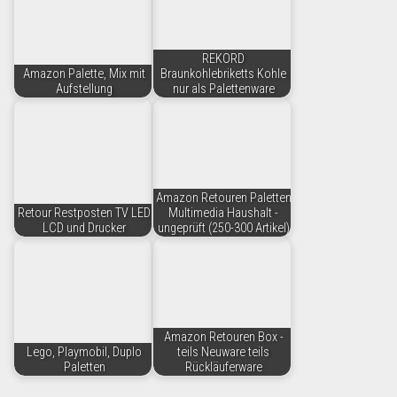
REKORD
Amazon Palette, Mix mit
Braunkohlebriketts Kohle
Aufstellung
nur als Palettenware
Amazon Retouren Paletten
Retour Restposten TV LED
Multimedia Haushalt -
LCD und Drucker
ungeprüft (250-300 Artikel)
Amazon Retouren Box -
Lego, Playmobil, Duplo
teils Neuware teils
Paletten
Rückläuferware