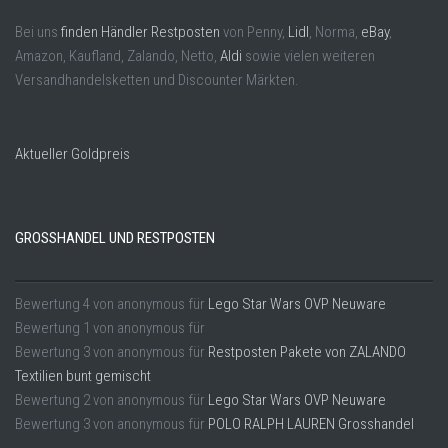
Bei uns
finden Händler Restposten
von Penny,
Lidl
, Norma,
eBay
,
Amazon, Kaufland, Zalando, Netto,
Aldi
sowie vielen weiteren
Versandhandelsketten und Discounter Märkten.
Aktueller Goldpreis
GROSSHANDEL UND RESTPOSTEN
Bewertung
4
von
anonymous
für
Lego Star Wars OVP Neuware
Bewertung
1
von
anonymous
für
Bewertung
3
von
anonymous
für
Restposten Pakete von ZALANDO
Textilien bunt gemischt
Bewertung
2
von
anonymous
für
Lego Star Wars OVP Neuware
Bewertung
3
von
anonymous
für
POLO RALPH LAUREN Grosshandel