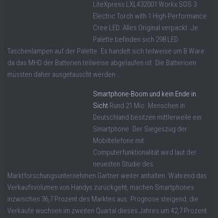
LiteXpress LXL432001 Workx SOS 3
Electric Torch with 1 High-Performance
Cree LED. Alles Original verpackt. Je
Palette befinden sich 298 LED
Taschenlampen auf der Palette. Es handelt sich teilweise um B Ware
da das MHD der Batterien teilweise abgelaufen ist. Die Batterioen
müssten daher ausgetauscht werden ...
Smartphone-Boom und kein Ende in
Sicht
Rund 21 Mio. Menschen in
Deutschland besitzen mittlerweile ein
Smartphone. Der Siegeszug der
Mobiltelefone mit
Computerfunktionalität wird laut der
neuesten Studie des
Marktforschungsunternehmen Gartner weiter anhalten. Während das
Verkaufsvolumen von Handys zurückgeht, machen Smartphones
inzwischen 36,7 Prozent des Marktes aus. Prognose steigend, die
Verkäufe wuchsen im zweiten Quartal dieses Jahres um 42,7 Prozent.