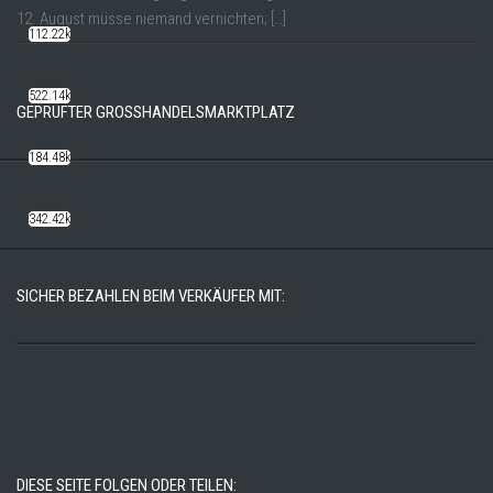
12. August müsse niemand vernichten; […]
112.22k
522.14k
GEPRÜFTER GROSSHANDELSMARKTPLATZ
184.48k
342.42k
SICHER BEZAHLEN BEIM VERKÄUFER MIT:
DIESE SEITE FOLGEN ODER TEILEN: