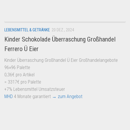
Dropshipping-Produkte
B2B Produkte
Grosshandel
LEBENSMITTEL & GETRÄNKE
20 DEZ., 2024
Amazon
Kinder Schokolade Überraschung Großhandel
Aldi
Ferrero Ü Eier
Lidl
Kinder Überraschung Großhandel Ü Eier Großhandelangebote
Kostenlos verkaufen
96×96 Palette
Anmelden
0,36€ pro Artikel
= 3317€ pro Palette
Kostenlos Registrieren
+7% Lebensmittel Umsatzsteuer
Newsletter
MHD
4 Monate garantiert
→ zum Angebot