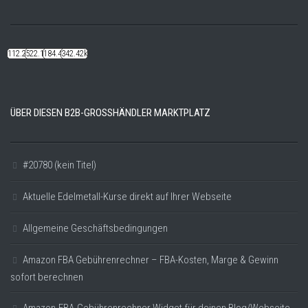
112.22k
522.14k
184.48k
342.42k
ÜBER DIESEN B2B-GROSSHÄNDLER MARKTPLATZ
#20780 (kein Titel)
Aktuelle Edelmetall-Kurse direkt auf Ihrer Webseite
Allgemeine Geschäftsbedingungen
Amazon FBA Gebührenrechner – FBA-Kosten, Marge & Gewinn
sofort berechnen
Amazon-FBA-Gebührenrechner Widget für deinen Blog/Webseite