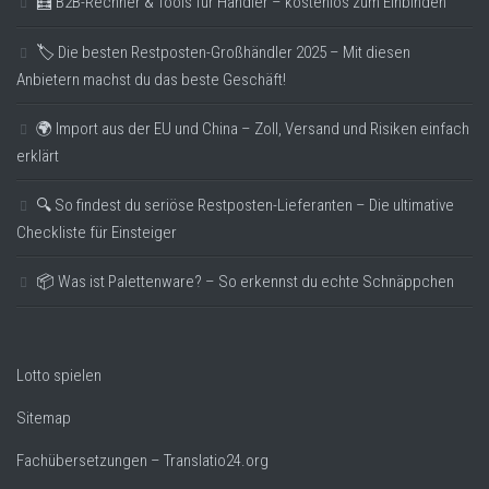
🧮 B2B-Rechner & Tools für Händler – kostenlos zum Einbinden
🏷️ Die besten Restposten-Großhändler 2025 – Mit diesen
Anbietern machst du das beste Geschäft!
🌍 Import aus der EU und China – Zoll, Versand und Risiken einfach
erklärt
🔍 So findest du seriöse Restposten-Lieferanten – Die ultimative
Checkliste für Einsteiger
📦 Was ist Palettenware? – So erkennst du echte Schnäppchen
Lotto spielen
Sitemap
Fachübersetzungen – Translatio24.org