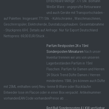
Erreichbare Menge: 771 Stk. Bomann
Weiße Ware - ungeprüfte Retourware
und auch Geräte mit Transportschäden -
auf Paletten. Insgesamt 771 Stk. - Kühlschränke , Waschmaschinen,
Geschrirrspüler, Elektroherde, Dunstabzugshauben. Gesamtabnahme
- Stückpreis 69 €. Details auf Anfrage. Nur für Export Deutschland
Nettopreis: 69,00 EUR/Stück ...
Parfüm Restposten 24 x 15ml
Sonderposten Miniaturen
Nach unser
Inventur trennen wir uns von unseren
Lagerbeständen Parfüm in 15ml
Flaschen. Parfüm für Damen und Herren.
24 Stück Trend Düfte Damen / Herren
mindestens 15ML (es können auch Düfte
mit 25ML enthalten sein) Neu - keine B-Ware oder Rückläufer.
Entweder lose im Flacon oder in einer Box verpackt. Artikelnummer:
vorhandenEAN Code vorhandenPreise ab: ...
Red Bull Sonderposten 4 LKW verfügbar