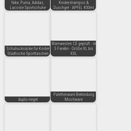
Nike, Puma, Adidas,
Kindershampoo &
Lacoste Sportschuhe
Duschgel - APFEL 400ml
Warnwesten CE geprüft - in
Schulrucksäcke für Kinder
5 Farebn - Größe XL bis
Städtische Sporttaschen
XXL
Palettenware Bekleidung
duplo-riegel
Mischware