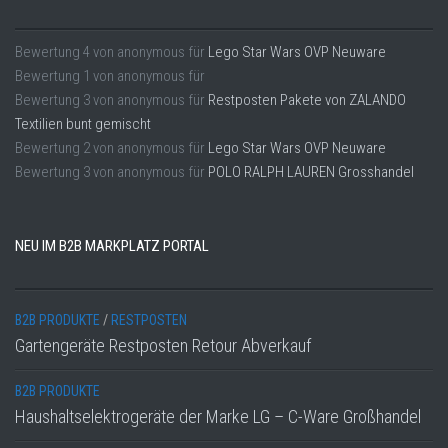
Bewertung
4
von
anonymous
für
Lego Star Wars OVP Neuware
Bewertung
1
von
anonymous
für
Bewertung
3
von
anonymous
für
Restposten Pakete von ZALANDO
Textilien bunt gemischt
Bewertung
2
von
anonymous
für
Lego Star Wars OVP Neuware
Bewertung
3
von
anonymous
für
POLO RALPH LAUREN Grosshandel
NEU IM B2B MARKPLATZ PORTAL
B2B PRODUKTE
/
RESTPOSTEN
Gartengeräte Restposten Retour Abverkauf
B2B PRODUKTE
Haushaltselektrogeräte der Marke LG – C-Ware Großhandel