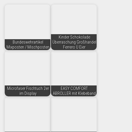
Kinder Schokolade
Bundeswehrartikel
Überraschung Großhandel
Mixposten / Mischposten
Ferrero Ü Eier
Microfaser Fischtuch 2er
EASY COMFORT
im Display
ABROLLER mit Klebeband