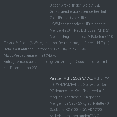
Diesen Artikel finden Sie auf B2B-
Grosshaendleradressen.de Red Bull
250mlPreis: 0.765 EUR /
LKWMindestabnahme: 1Erreichbare
Menge: 4250ml Red Bull Dose , MHD 24
Monate, Englischer Text28 Paletten x 118
Trays x 24 Dosen(A-Ware, Lagerort: Deutschland, Lieferzeit: 14 Tage)
Details auf Anfrage. Nettopreis:0,77 EUR/Stück + 19%
MwSt.Verpackungseinheit (VE):Auf
AnfrageMindestabnahmemenge:Auf Anfrage Grosshändler kommt
aus Polen und hat 238 ...
Paletten MEHL 25KG SÄCKE
MEHL TYP
405 WEIZENMEHL als Sackware. Reine
POalettenware. Kein EInzellverkauf
möglich. Abnahme nur in großen
Mengen. Je Sack 25 Kg auf Palette 40
Sack a 25 KG (1000KG)MHD 12/2026
Artikelnummer vorhandenEAN Code