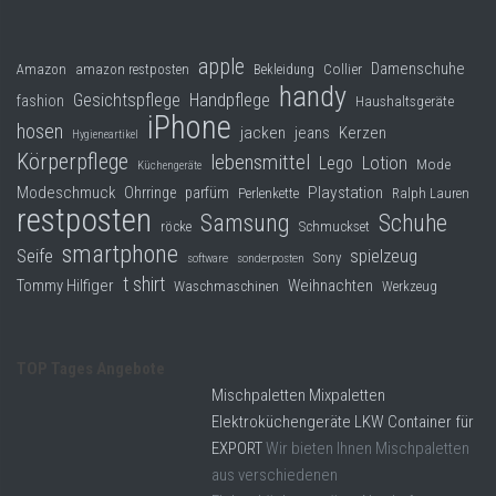
apple
Damenschuhe
Collier
Amazon
amazon restposten
Bekleidung
handy
Gesichtspflege
Handpflege
fashion
Haushaltsgeräte
iPhone
hosen
jacken
jeans
Kerzen
Hygieneartikel
Körperpflege
lebensmittel
Lego
Lotion
Mode
Küchengeräte
Modeschmuck
Playstation
Ohrringe
parfüm
Perlenkette
Ralph Lauren
restposten
Samsung
Schuhe
röcke
Schmuckset
smartphone
Seife
spielzeug
Sony
software
sonderposten
t shirt
Tommy Hilfiger
Weihnachten
Waschmaschinen
Werkzeug
TOP Tages Angebote
Mischpaletten Mixpaletten
Elektroküchengeräte LKW Container für
EXPORT
Wir bieten Ihnen Mischpaletten
aus verschiedenen