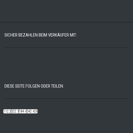
SICHER BEZAHLEN BEIM VERKÄUFER MIT:
DIESE SEITE FOLGEN ODER TEILEN:
112.22k
522.14k
184.48k
342.42k