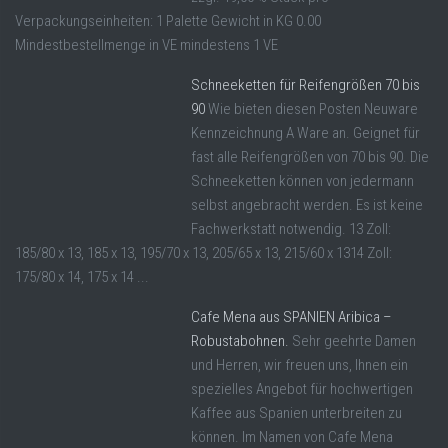
Verpackungseinheiten: 1 Palette Gewicht in KG 0.00
Mindestbestellmenge in VE mindestens 1 VE
Schneeketten für Reifengrößen 70 bis
90
Wie bieten diesen Posten Neuware
Kennzeichnung A Ware an. Geignet für
fast alle Reifengrößen von 70 bis 90. Die
Schneeketten können von jedermann
selbst angebracht werden. Es ist keine
Fachwerkstatt notwendig. 13 Zoll:
185/80 x 13, 185 x 13, 195/70 x 13, 205/65 x 13, 215/60 x 1314 Zoll:
175/80 x 14, 175 x 14 ...
Cafe Mena aus SPANIEN Aribica –
Robustabohnen.
Sehr geehrte Damen
und Herren, wir freuen uns, Ihnen ein
spezielles Angebot für hochwertigen
Kaffee aus Spanien unterbreiten zu
können. Im Namen von Cafe Mena