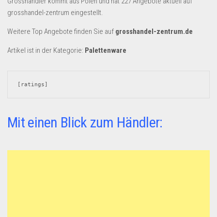
Grosshändler kommt aus Polen und hat 227 Angebote aktuell auf
Dropshipping-Produkte
grosshandel-zentrum eingestellt.
B2B Produkte
Weitere Top Angebote finden Sie auf
grosshandel-zentrum.de
Grosshandel
Artikel ist in der Kategorie:
Palettenware
Amazon
Aldi
[ratings]
Lidl
Kostenlos verkaufen
Mit einen Blick zum Händler:
Anmelden
Kostenlos Registrieren
Newsletter