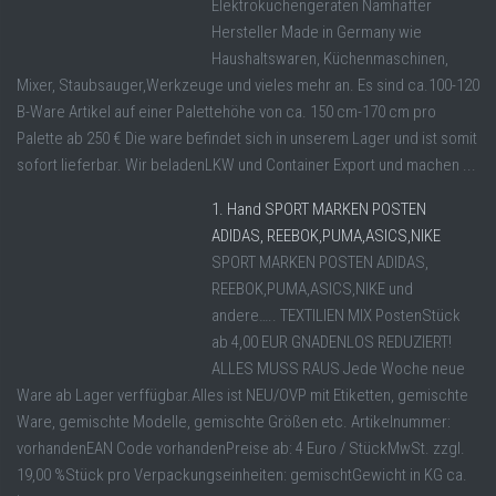
Elektroküchengeräten Namhafter
Hersteller Made in Germany wie
Haushaltswaren, Küchenmaschinen,
Mixer, Staubsauger,Werkzeuge und vieles mehr an. Es sind ca.100-120
B-Ware Artikel auf einer Palettehöhe von ca. 150 cm-170 cm pro
Palette ab 250 € Die ware befindet sich in unserem Lager und ist somit
sofort lieferbar. Wir beladenLKW und Container Export und machen ...
1. Hand SPORT MARKEN POSTEN
ADIDAS, REEBOK,PUMA,ASICS,NIKE
SPORT MARKEN POSTEN ADIDAS,
REEBOK,PUMA,ASICS,NIKE und
andere….. TEXTILIEN MIX PostenStück
ab 4,00 EUR GNADENLOS REDUZIERT!
ALLES MUSS RAUS Jede Woche neue
Ware ab Lager verffügbar.Alles ist NEU/OVP mit Etiketten, gemischte
Ware, gemischte Modelle, gemischte Größen etc. Artikelnummer:
vorhandenEAN Code vorhandenPreise ab: 4 Euro / StückMwSt. zzgl.
19,00 %Stück pro Verpackungseinheiten: gemischtGewicht in KG ca.