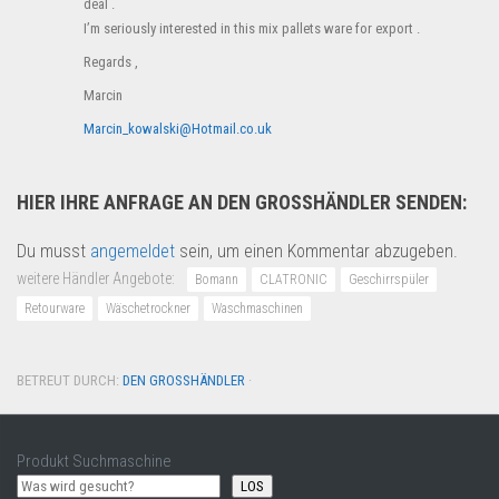
deal .
I’m seriously interested in this mix pallets ware for export .
Regards ,
Marcin
Marcin_kowalski@Hotmail.co.uk
HIER IHRE ANFRAGE AN DEN GROSSHÄNDLER SENDEN:
Du musst
angemeldet
sein, um einen Kommentar abzugeben.
weitere Händler Angebote:
Bomann
CLATRONIC
Geschirrspüler
Retourware
Wäschetrockner
Waschmaschinen
BETREUT DURCH:
DEN GROSSHÄNDLER
·
Produkt Suchmaschine
LOS