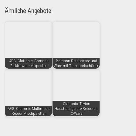
Ähnliche Angebote:
AEG, Clatronic, Bomann
Bomann Retourware und
Elektroware Mixposten
Ware mit Transportschäden
Clatronic, Tevion
AEG, Clatronic Multimedia
Haushaltsgeräte Retouren,
Retour Mischpaletten
C-Ware