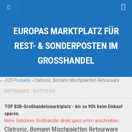
Startseite
EUROPAS MARKTPLATZ FÜR
Kategorien
Auto & Motorrad
REST- & SONDERPOSTEN IM
Drogerie & Tierbedarf
GROSSHANDEL
Fahrzeuge & Transport
Fashion & Mode
»
›
B2B Produkte
›
Clatronic, Bomann Mischpaletten Retourware
Garten & Werkzeug
Geschäft, Büro & Schreibwaren
B2B PRODUKTE
/
RESTPOSTEN
Geschenkartikel
TOP B2B-Großhandelsmarktplatz - bis zu 90% beim Einkauf
Haushaltswaren
sparen.
Handy und Smartphone
Keine Gebühren, Großhändler direkt ganz unten anschreiben.
Clatronic, Bomann Mischpaletten Retourware
Kosmetik & Pflege