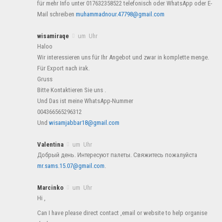
für mehr Info unter 017632358522 telefonisch oder WhatsApp oder E-
Mail schreiben
muhammadnour.47798@gmail.com
wisamiraqe
um Uhr
Haloo
Wir interessieren uns für Ihr Angebot und zwar in komplette menge.
Für Export nach irak.
Gruss
Bitte Kontaktieren Sie uns .
Und Das ist meine WhatsApp-Nummer
004366565296312
Und
wisamjabbar18@gmail.com
Valentina
um Uhr
Добрый день. Интересуют палеты. Свяжитесь пожалуйста
mr.sams.15.07@gmail.com
.
Marcinko
um Uhr
Hi ,
Can I have please direct contact ,email or website to help organise