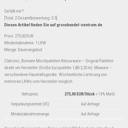
Lebensmittel & Getränke
Gefällt mir?:
Multimedia & Elektro
[Total:
2
Gesamtbewertung:
3.5
]
Diesen Artikel finden Sie auf grosshandel-zentrum.de
Münzen
Spielzeug & Games
Preis: 275,00 EUR
Mindestabnahme: 1 LKW
Schuhe & Accessoires
Menge: Dauerangebot
Sport & Freizeit
Clatronic, Bomann Mischpaletten Retourware – Original-Paletten
Uhren & Schmuck
direkt vm Hersteller (Größe Europalette 1,80-2,20 m). Mixware –
Wohnen & Einrichten
verschiedene Haushaltsgeräte. Wöchentliche Lieferung von
mehreren LKWs vom Hersteller möglich.
Restposten-Angebote
Restposten für Privatpersonen
Nettopreis:
275,00 EUR/Stück
+ 19% MwSt.
eBay Restposten kaufen
Verpackungseinheit (VE):
Auf Anfrage
Sonderposten-Angebote
Mindestabnahmemenge:
Auf Anfrage
Saison & Eventprodkte