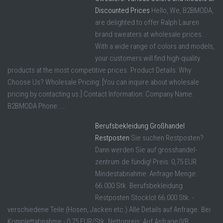
Discounted Prices
Hello, We, B2BMODA,
are delighted to offer Ralph Lauren
brand sweaters at wholesale prices.
With a wide range of colors and models,
your customers will find high-quality
products at the most competitive prices. Product Details: Why
Choose Us? Wholesale Pricing: [You can inquire about wholesale
pricing by contacting us.] Contact Information: Company Name:
B2BMODA Phone: ...
Berufsbekleidung Großhandel
Restposten
Sie suchen Restposten?
Dann werden Sie auf grosshandel-
zentrum.de fündig! Preis: 0,75 EUR
Mindestabnahme: Anfrage Menge:
66.000 Stk. Berufsbekleidung
Restposten Stocklot 66.000 Stk. -
verschiedene Teile (Hosen, Jacken etc.) Alle Details auf Anfrage. Bei
Komplettabnahme - 0,75 EUR/Stk. Nettopreis: Auf Anfrage/VB