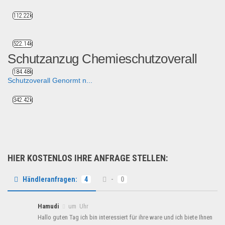
112.22k
522.14k
Schutzanzug Chemieschutzoverall
184.48k
Schutzoverall Genormt n...
Fashion & Mode
342.42k
HIER KOSTENLOS IHRE ANFRAGE STELLEN:
Händleranfragen:
4
-
0
Hamudi
um Uhr
Hallo guten Tag ich bin interessiert für ihre ware und ich biete Ihnen