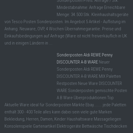
Sonderposten Preis: Anfrage / Stk.
Mindestabnahme: Anfrage Erreichbare
Menge: 34.500 Stk. Kleinhaushaltsgeräte
von Tesco Posten Sonderposten. Im Angebot 5 Artikel - Auflistung im
Anhang. Neuware, OVP, 4 Wochen Übernahmegarantie. Preise und
Einkaufsbedingungen auf Anfrage (Ware ist nicht freiverkäuflich in UK
und in einigen Ländern in ...
Sonderposten Aldi REWE Penny
DISCOUNTER A-B WARE
Neuer
Sonderposten Aldi REWE Penny
DISCOUNTER A-B WARE MIX Paletten
Restposten Neue Ware DISCOUNTER
WARE Sonderposten gemischte Posten
A B Ware Überproduktionen Top
Aktuelle Ware ideal für Sonderposten Märkte Ebay....... jede Paletten
enthält 300 - 400 Teile alles kann dabei sein viele gute Marken
Bekleidung, Herren, Damen, Kinder Haushaltsware Massageliegen
Konsolenspiele Gartenartikel Elektrogeräte Bettwäsche Tischdecken