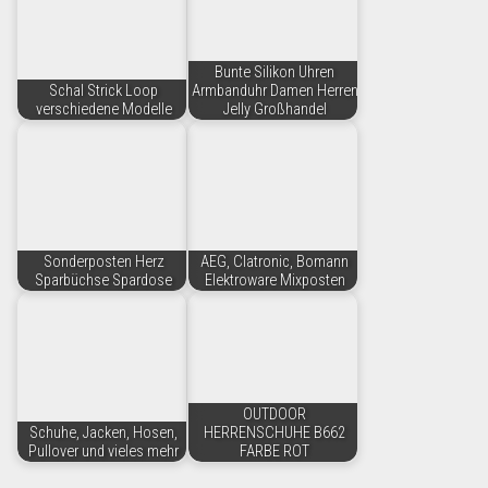
Bunte Silikon Uhren
Schal Strick Loop
Armbanduhr Damen Herren
verschiedene Modelle
Jelly Großhandel
Sonderposten Herz
AEG, Clatronic, Bomann
Sparbüchse Spardose
Elektroware Mixposten
OUTDOOR
Schuhe, Jacken, Hosen,
HERRENSCHUHE B662
Pullover und vieles mehr
FARBE ROT