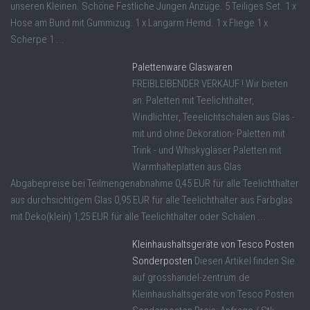
unseren Kleinen. Schöne Festliche Jungen Anzüge. 5 Teiliges Set. 1 x
Hose am Bund mit Gummizug. 1 x Langarm Hemd. 1 x Fliege 1 x
Scherpe 1 ...
Palettenware Glaswaren
FREIBLEIBENDER VERKAUF ! Wir bieten
an: Paletten mit Teelichthalter,
Windlichter, Teeelichtschalen aus Glas -
mit und ohne Dekoration- Paletten mit
Trink - und Whiskygläser Paletten mit
Warmhalteplatten aus Glas
Abgabepreise bei Teilmengenabnahme 0,45 EUR für alle Teelichthalter
aus durchsichtigem Glas 0,95 EUR für alle Teelichthalter aus Farbglas
mit Deko(klein) 1,25 EUR für alle Teelichthalter oder Schalen ...
Kleinhaushaltsgeräte von Tesco Posten
Sonderposten
Diesen Artikel finden Sie
auf grosshandel-zentrum.de
Kleinhaushaltsgeräte von Tesco Posten