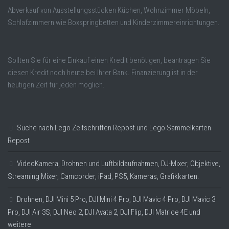
Abverkauf von Ausstellungsstücken Küchen, Wohnzimmer Möbeln,
Schlafzimmern wie Boxspringbetten und Kinderzimmereinrichtungen.
Sollten Sie für eine Einkauf einen Kredit benötigen, beantragen Sie
diesen Kredit noch heute bei Ihrer Bank. Finanzierung ist in der
heutigen Zeit für jeden möglich.
Suche nach Lego Zeitschriften Repost und Lego Sammelkarten
Repost
VideoKamera, Drohnen und Luftbildaufnahmen, DJ-Mixer, Objektive,
Streaming Mixer, Camcorder, iPad, PS5, Kameras, Grafikkarten.
Drohnen, DJI Mini 5 Pro, DJI Mini 4 Pro, DJI Mavic 4 Pro, DJI Mavic 3
Pro, DJI Air 3S, DJI Neo 2, DJI Avata 2, DJI Flip, DJI Matrice 4E und
weitere