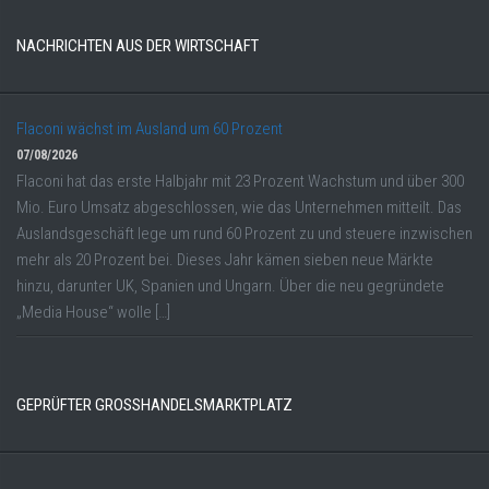
NACHRICHTEN AUS DER WIRTSCHAFT
Flaconi wächst im Ausland um 60 Prozent
07/08/2026
Flaconi hat das erste Halbjahr mit 23 Prozent Wachstum und über 300
Mio. Euro Umsatz abgeschlossen, wie das Unternehmen mitteilt. Das
Auslandsgeschäft lege um rund 60 Prozent zu und steuere inzwischen
mehr als 20 Prozent bei. Dieses Jahr kämen sieben neue Märkte
hinzu, darunter UK, Spanien und Ungarn. Über die neu gegründete
„Media House“ wolle […]
GEPRÜFTER GROSSHANDELSMARKTPLATZ