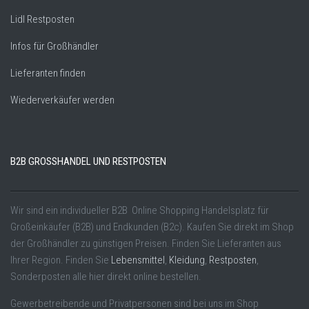
Lidl Restposten
Infos für Großhändler
Lieferanten finden
Wiederverkäufer werden
B2B GROSSHANDEL UND RESTPOSTEN
Wir sind ein individueller B2B Online Shopping Handelsplatz für
Großeinkäufer (B2B) und Endkunden (B2c). Kaufen Sie direkt im Shop
der Großhändler zu günstigen Preisen. Finden Sie Lieferanten aus
Ihrer Region. Finden Sie
Lebensmittel
,
Kleidung
,
Restposten
,
Sonderposten alle hier direkt online bestellen.
Gewerbetreibende und Privatpersonen sind bei uns im Shop