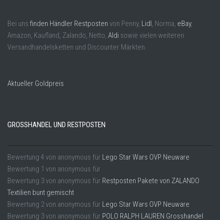
Bei uns
finden Händler Restposten
von Penny,
Lidl
, Norma,
eBay
,
Amazon, Kaufland, Zalando, Netto,
Aldi
sowie vielen weiteren
Versandhandelsketten und Discounter Märkten.
Aktueller Goldpreis
GROSSHANDEL UND RESTPOSTEN
Bewertung
4
von
anonymous
für
Lego Star Wars OVP Neuware
Bewertung
1
von
anonymous
für
Bewertung
3
von
anonymous
für
Restposten Pakete von ZALANDO
Textilien bunt gemischt
Bewertung
2
von
anonymous
für
Lego Star Wars OVP Neuware
Bewertung
3
von
anonymous
für
POLO RALPH LAUREN Grosshandel