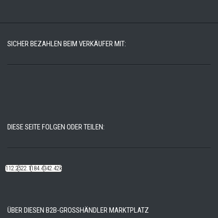
SICHER BEZAHLEN BEIM VERKÄUFER MIT:
DIESE SEITE FOLGEN ODER TEILEN:
112.22k
522.14k
184.48k
342.42k
ÜBER DIESEN B2B-GROSSHÄNDLER MARKTPLATZ