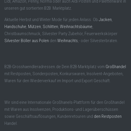
Lidl, Amazon, Penny, Norma oder auch Aldi Posten und Palettenware in
unseren gut sortierten B2B Marktplatz.
Aktuelle Herbst und Winter Mode für jeden Anlass. Ob
Jacken
,
Handschuhe
,
Mützen
,
Schlitten
,
Weihnachtsbäume
,
Christbaumschmuck, Silvester Party Zubehör, Feuerwerkskörper
Silvester Böller aus Polen
den
Weihnachts
,- oder Silvesterbraten.
B2B-Grosshaendleradressen.de Dein B2B-Marktplatz vom
Großhandel
mit Restposten, Sonderposten, Konkurswaren, Insolvent-Angeboten,
Waren für den Wiederverkauf im Import und Export Geschäft.
Wir sind eine Internationale Großhanels-Plattform für den Großhandel
mit Waren aus Insolvenzen, Produktions- und Lagerüberschüssen
sowie Geschäftsauflösungen, Kundenretouren und
den Restposten
Handel.