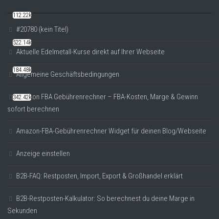
112.22k
#20780 (kein Titel)
522.14k
Aktuelle Edelmetall-Kurse direkt auf Ihrer Webseite
184.48k
Allgemeine Geschäftsbedingungen
Amazon FBA Gebührenrechner – FBA-Kosten, Marge & Gewinn
342.42k
sofort berechnen
Amazon-FBA-Gebührenrechner Widget für deinen Blog/Webseite
Anzeige einstellen
B2B-FAQ: Restposten, Import, Export & Großhandel erklärt
B2B-Restposten-Kalkulator: So berechnest du deine Marge in
Sekunden