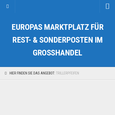
Startseite
EUROPAS MARKTPLATZ FÜR
Kategorien
Auto & Motorrad
REST- & SONDERPOSTEN IM
Drogerie & Tierbedarf
GROSSHANDEL
Fahrzeuge & Transport
Fashion & Mode
Garten & Werkzeug
HIER FINDEN SIE DAS ANGEBOT:
TRILLERPFEIFEN
Geschäft, Büro & Schreibwaren
Geschenkartikel
Haushaltswaren
Handy und Smartphone
Kosmetik & Pflege