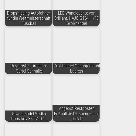
Dropshipping Autofahnen
LED Wandleuchte von
für die Weltmeisterschaft
Brilliant, HAJO G16411/15
Fussball
Großhandel
Restposten Drehbare
Großhandel Chirurgenstahl
Gürtel Schnalle
Labrets
Angebot Restposten
Grosshandel Vodka
Fußball Seifenspender nur
Primakov 37,5% 0,1L
0,26 €