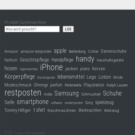
Produkt Suchmaschine
LOS
apple
Damenschuhe
Collier
Amazon
amazon restposten
Bekleidung
handy
Gesichtspflege
Handpflege
fashion
Haushaltsgeräte
iPhone
hosen
jacken
jeans
Kerzen
Hygieneartikel
Körperpflege
lebensmittel
Lego
Lotion
Mode
Küchengeräte
Modeschmuck
Playstation
Ohrringe
parfüm
Perlenkette
Ralph Lauren
restposten
Samsung
Schuhe
röcke
Schmuckset
smartphone
Seife
spielzeug
Sony
software
sonderposten
t shirt
Tommy Hilfiger
Weihnachten
Waschmaschinen
Werkzeug
TOP Tages Angebote