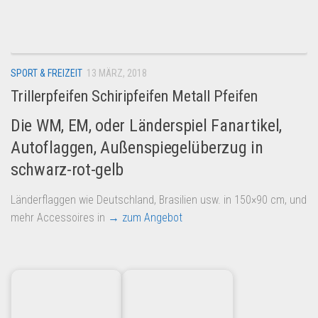
Dropshipping-Produkte
B2B Produkte
Grosshandel
SPORT & FREIZEIT
13 MÄRZ, 2018
Amazon
Trillerpfeifen Schiripfeifen Metall Pfeifen
Aldi
Die WM, EM, oder Länderspiel Fanartikel,
Lidl
Autoflaggen, Außenspiegelüberzug in
Kostenlos verkaufen
schwarz-rot-gelb
Anmelden
Länderflaggen wie Deutschland, Brasilien usw. in 150×90 cm, und
Kostenlos Registrieren
mehr Accessoires in
→ zum Angebot
Newsletter