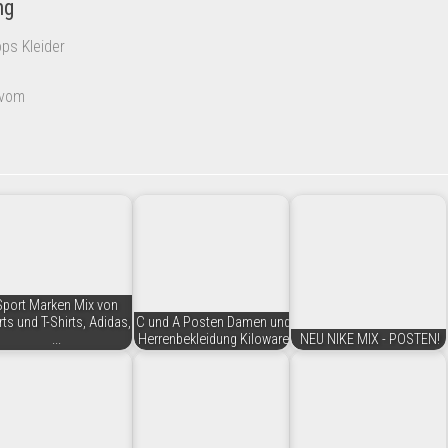
ng
ps Kleider
 vom
Sport Marken Mix von
rts und T-Shirts, Adidas,
C und A Posten Damen und
...
Herrenbekleidung Kiloware
NEU NIKE MIX - POSTEN!