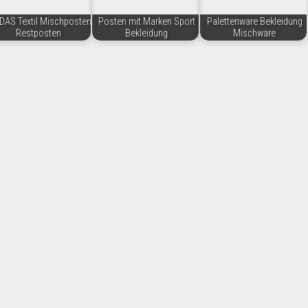
DAS Textil Mischposten
Posten mit Marken Sport
Palettenware Bekleidung
Restposten
Bekleidung
Mischware