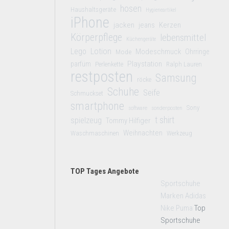
hosen
Haushaltsgeräte
Hygieneartikel
iPhone
jacken
jeans
Kerzen
Körperpflege
lebensmittel
Küchengeräte
Lego
Lotion
Modeschmuck
Mode
Ohrringe
Playstation
parfüm
Perlenkette
Ralph Lauren
restposten
Samsung
röcke
Schuhe
Seife
Schmuckset
smartphone
Sony
software
sonderposten
t shirt
spielzeug
Tommy Hilfiger
Weihnachten
Waschmaschinen
Werkzeug
TOP Tages Angebote
Sportschuhe
Marken Adidas
Nike Puma
Top
Sportschuhe