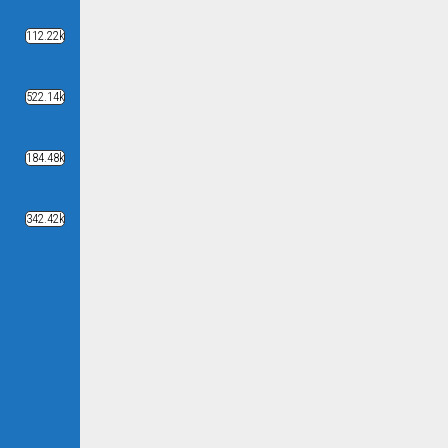
112.22k
522.14k
184.48k
342.42k