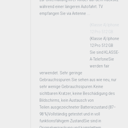
während einer längeren Autofahrt. TV
empfangen Sie via Antenne ...
(Klasse A) Iphone
12 Pro 512 GB
(Klasse A) Iphone
12 Pro 512 GB
Sie sind KLASSE-
A-TelefoneSie
werden fair
verwendet. Sehr geringe
Gebrauchsspuren.Sie sehen aus wie neu, nur
sehr wenige Gebrauchsspuren.Keine
sichtbaren Kratzer, keine Beschädigung des
Bildschirms, kein Austausch von
Teilen.ausgezeichneter Batteriezustand (87–
98 %)Vollständig getestet und in voll
funktionsfähigem ZustandSie sind in
Originalverpackung und komplettem