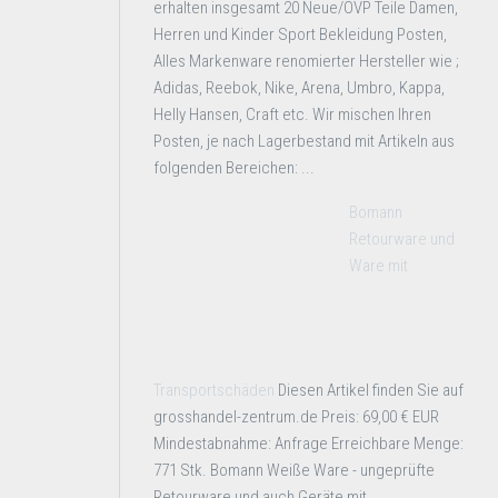
erhalten insgesamt 20 Neue/OVP Teile Damen,
Herren und Kinder Sport Bekleidung Posten,
Alles Markenware renomierter Hersteller wie ;
Adidas, Reebok, Nike, Arena, Umbro, Kappa,
Helly Hansen, Craft etc. Wir mischen Ihren
Posten, je nach Lagerbestand mit Artikeln aus
folgenden Bereichen: ...
Bomann
Retourware und
Ware mit
Transportschäden
Diesen Artikel finden Sie auf
grosshandel-zentrum.de Preis: 69,00 € EUR
Mindestabnahme: Anfrage Erreichbare Menge:
771 Stk. Bomann Weiße Ware - ungeprüfte
Retourware und auch Geräte mit