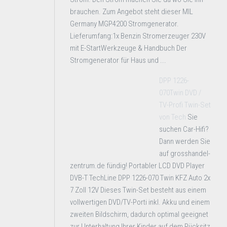
brauchen. Zum Angebot steht dieser MIL
Germany MGP4200 Stromgenerator.
Lieferumfang:1x Benzin Stromerzeuger 230V
mit E-StartWerkzeuge & Handbuch Der
Stromgenerator für Haus und ...
DPP 1226-
070Twin DVD /
TV-Profi Twin-Set
von Tech
Sie
suchen Car-Hifi?
Dann werden Sie
auf grosshandel-
zentrum.de fündig! Portabler LCD DVD Player
DVB-T TechLine DPP 1226-070 Twin KFZ Auto 2x
7 Zoll 12V Dieses Twin-Set besteht aus einem
vollwertigen DVD/TV-Porti inkl. Akku und einem
zweiten Bildschirm, dadurch optimal geeignet
zur Unterhaltung Ihrer Kinder auf dem Rücksitz