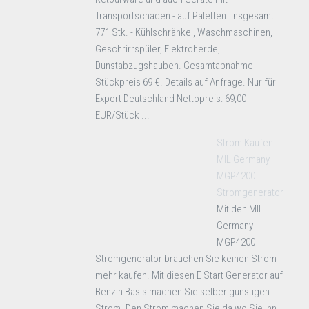
Transportschäden - auf Paletten. Insgesamt
771 Stk. - Kühlschränke , Waschmaschinen,
Geschrirrspüler, Elektroherde,
Dunstabzugshauben. Gesamtabnahme -
Stückpreis 69 €. Details auf Anfrage. Nur für
Export Deutschland Nettopreis: 69,00
EUR/Stück ...
Strom Kaufen
MIL Germany
MGP4200
Stromgenerator
Mit den MIL
Germany
MGP4200
Stromgenerator brauchen Sie keinen Strom
mehr kaufen. Mit diesen E Start Generator auf
Benzin Basis machen Sie selber günstigen
Strom. Den Strom machen Sie da wo Sie Ihn