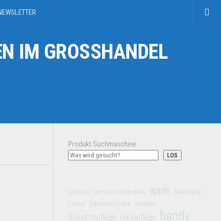
NEWSLETTER
N IM GROSSHANDEL
Produkt Suchmaschine
LOS
apple
Amazon
amazon restposten
Bekleidung
Damenschuhe
Collier
fashion
handy
Gesichtspflege
Handpflege