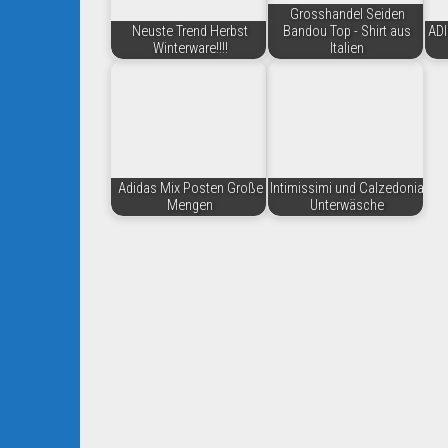
Grosshandel Seiden
Neuste Trend Herbst
Bandou Top - Shirt aus
ADI
Winterware!!!!
Italien
Adidas Mix Posten Große
Intimissimi und Calzedonia
Mengen
Unterwäsche