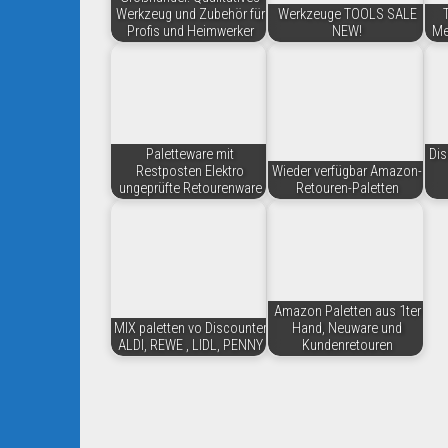
Werkzeug und Zubehör für
Werkzeuge TOOLS SALE
Profis und Heimwerker
NEW!
Me
Paletteware mit
Dis
Restposten Elektro
Wieder verfügbar Amazon-
ungeprüfte Retourenware
Retouren-Paletten
Amazon Paletten aus 1ter
MIX paletten vo Discounter
Hand, Neuware und
ALDI, REWE , LIDL, PENNY
Kundenretouren