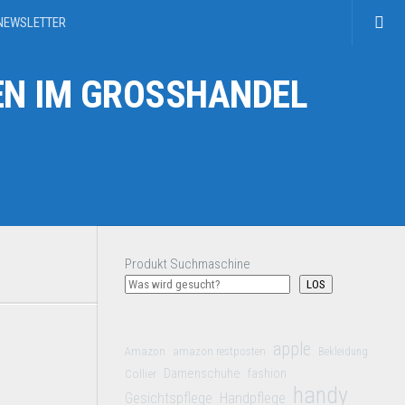
NEWSLETTER
N IM GROSSHANDEL
Produkt Suchmaschine
LOS
apple
Amazon
amazon restposten
Bekleidung
Damenschuhe
Collier
fashion
handy
Gesichtspflege
Handpflege