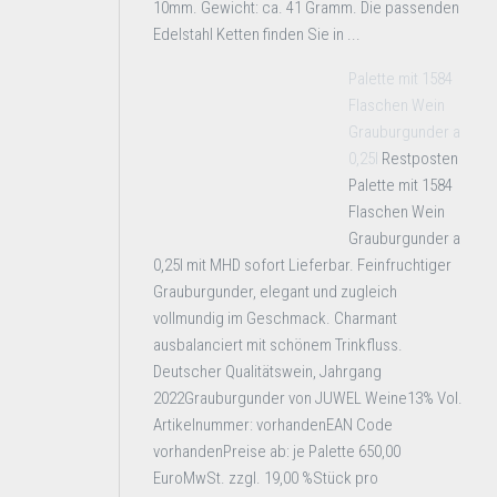
10mm. Gewicht: ca. 41 Gramm. Die passenden
Edelstahl Ketten finden Sie in ...
Palette mit 1584
Flaschen Wein
Grauburgunder a
0,25l
Restposten
Palette mit 1584
Flaschen Wein
Grauburgunder a
0,25l mit MHD sofort Lieferbar. Feinfruchtiger
Grauburgunder, elegant und zugleich
vollmundig im Geschmack. Charmant
ausbalanciert mit schönem Trinkfluss.
Deutscher Qualitätswein, Jahrgang
2022Grauburgunder von JUWEL Weine13% Vol.
Artikelnummer: vorhandenEAN Code
vorhandenPreise ab: je Palette 650,00
EuroMwSt. zzgl. 19,00 %Stück pro