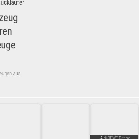
ückläufer
kzeug
ren
euge
eugen aus
Aldi REWE Penny