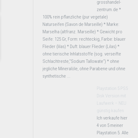
grosshandel-
zentrum.de *
100% rein pflanzliche (pur vegetale)
Naturseifen (Savon de Marseille) * Marke:
Marselha (altfranz. Marseille) * Gewicht pro
Seife: 125 Gr, Form: rechteckig, Farbe: blauer
Flieder (lilas) * Duft: blauer Flieder (Lilas) *
ohne tierische Inhlatsstoffe (sog. verseifte
Schlachtreste,"Sodium Tallowate") * ohne
jegliche Mineralöle, ohne Parabene und ohne
synthetische ...
Playstation 5 PS5
Disk Version mit
Laufwerk – NEU
günstig kaufen
Ich verkaufe hier
4 von 5 meiner
Playstation 5. Alle