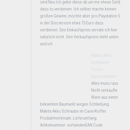
sind Neu Ich gebe diese ab um mir etwas Geld
dazu zu verdienen. Ich selber mache keinen
großen Gewinn, möchte aber pro Playstation 5
in der Discversion etwa 75 Euro dazu
verdienen. Den Einkaufspreis verrate ich hier
natürlich nicht. Den Verkaufspreis steht unten
und ich ...
Makita Akku
Schrauber
Posten
Baumarktware
Alles muss raus.
Nicht verkaufte
Ware aus einen
bekannten Baumarkt wegen Schließung.
Makita Akku Schraube im Case/Koffer.
Produktmerkmale: Lieferumfang:
Artikelnummer: vorhandenEAN Code