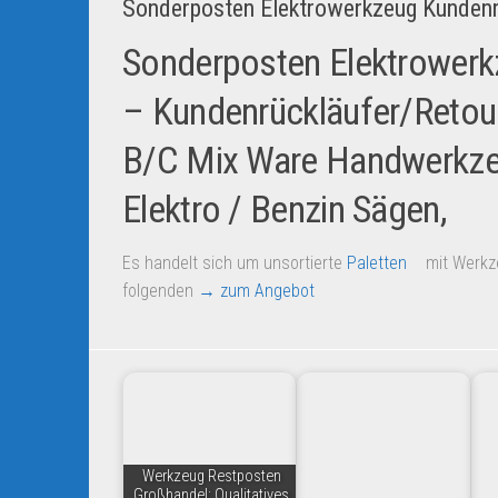
Sonderposten Elektrowerkzeug Kundenr
Sonderposten Elektrower
– Kundenrückläufer/Retou
B/C Mix Ware Handwerkz
Elektro / Benzin Sägen,
Es handelt sich um unsortierte
Paletten
mit Werkz
folgenden
→ zum Angebot
Werkzeug Restposten
Großhandel: Qualitatives