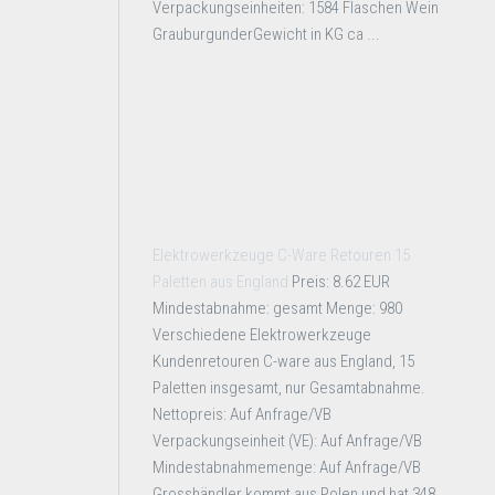
Verpackungseinheiten: 1584 Flaschen Wein
GrauburgunderGewicht in KG ca ...
Elektrowerkzeuge C-Ware Retouren 15
Paletten aus England
Preis: 8.62 EUR
Mindestabnahme: gesamt Menge: 980
Verschiedene Elektrowerkzeuge
Kundenretouren C-ware aus England, 15
Paletten insgesamt, nur Gesamtabnahme.
Nettopreis: Auf Anfrage/VB
Verpackungseinheit (VE): Auf Anfrage/VB
Mindestabnahmemenge: Auf Anfrage/VB
Grosshändler kommt aus Polen und hat 348