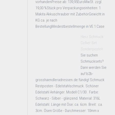
vorhandenPreise ab: 139,95EuroMwSt. zzgl.
19,00 %Stück pro Verpackungseinheiten: 1
Makita Akkuschrauber mit ZubehörGewicht in
KG ca. je nach
BestellungMindestbestellmenge in VE 1 Case
Herz Schmuck
Collier Set
Sonderposten
Sie suchen
Schmucksets?
Dann werden Sie
auf b2b-
grosshaendleradressen.de fündig! Schmuck
Restposten - Edelstahlschmuck. Schöner
Edelstahl Anhänger. Modell C1/30 . Farbe:
Schwarz - Silber - glänzend. Material: 316L
Edelstahl. Länge mit Öse: ca. 6cm. Breit : ca.
3cm. Ösen Größe - Durchmesser: 10mm x