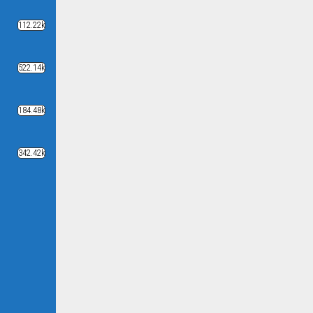
112.22k
522.14k
184.48k
342.42k