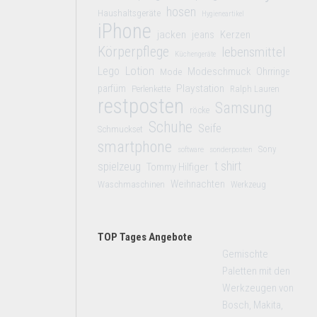
hosen
Haushaltsgeräte
Hygieneartikel
iPhone
jacken
jeans
Kerzen
Körperpflege
lebensmittel
Küchengeräte
Lego
Lotion
Modeschmuck
Mode
Ohrringe
Playstation
parfüm
Perlenkette
Ralph Lauren
restposten
Samsung
röcke
Schuhe
Seife
Schmuckset
smartphone
Sony
software
sonderposten
t shirt
spielzeug
Tommy Hilfiger
Weihnachten
Waschmaschinen
Werkzeug
TOP Tages Angebote
Gemischte
Paletten mit den
Werkzeugen von
Bosch, Makita,