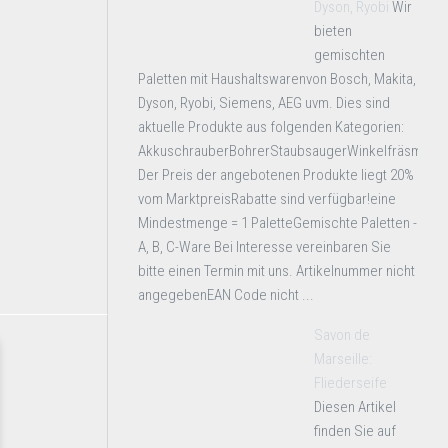
Dyson, Ryobi
Wir
bieten
gemischten
Paletten mit Haushaltswarenvon Bosch, Makita,
Dyson, Ryobi, Siemens, AEG uvm. Dies sind
aktuelle Produkte aus folgenden Kategorien:
AkkuschrauberBohrerStaubsaugerWinkelfräsmasc
Der Preis der angebotenen Produkte liegt 20%
vom MarktpreisRabatte sind verfügbar!eine
Mindestmenge = 1 PaletteGemischte Paletten -
A, B, C-Ware Bei Interesse vereinbaren Sie
bitte einen Termin mit uns. Artikelnummer nicht
angegebenEAN Code nicht ...
Savon de
Marseille:
Fliederseife
Diesen Artikel
finden Sie auf