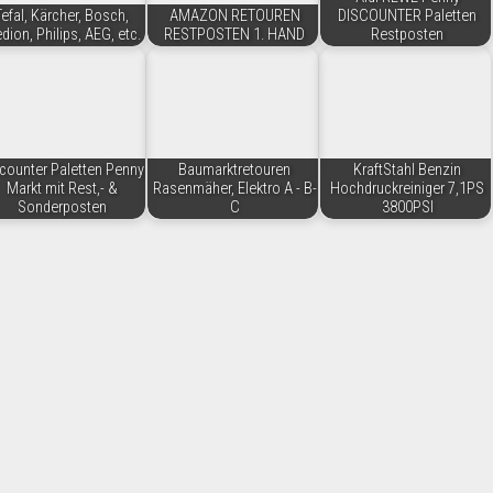
Tefal, Kärcher, Bosch,
AMAZON RETOUREN
DISCOUNTER Paletten
dion, Philips, AEG, etc.
RESTPOSTEN 1. HAND
Restposten
counter Paletten Penny
Baumarktretouren
KraftStahl Benzin
Markt mit Rest,- &
Rasenmäher, Elektro A - B-
Hochdruckreiniger 7,1PS
Sonderposten
C
3800PSI