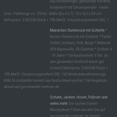
Aus hochwertiger, glänzender Keramik
kombiniert mit Chromspender - Farbe:
Grün - Füllmenge ca. 370 ml - Maße (B x H x T): 10 x 16,5 x 9,4 cm
Nettopreis: 3,50 EUR/Stück + 19% MwSt. Verpackungseinheit (VE): 1 ...
Maedchen Stufenrock mit Schleife
*
Kurzer Stufenrock mit Schleife * Farbe:
Violett, Schwarz, Pink, Beige * Material:
95% Baumwolle, 5% Elasthan * Größen: 4
- 14 Jahre * Verkaufseinheit: 6 Stk. (in
den genannten Größen/Farben gut
sortiert) Nettopreis: 3,50 EUR/Stück +
19% MwSt. Verpackungseinheit (VE): 1VE Mindestabnahmemenge:
6Stk Grosshändler kommt aus Deutschland und hat 1164 Angebote
aktuell auf grosshandel-zentrum.de ...
Schuhe, Jacken, Hosen, Pullover und
vieles mehr
Sie suchen Damen
Mischpakete? Dann werden Sie auf
grosshandel-zentrum.de fündig!