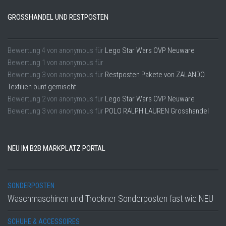
GROSSHANDEL UND RESTPOSTEN
Bewertung
4
von
anonymous
für
Lego Star Wars OVP Neuware
Bewertung
1
von
anonymous
für
Bewertung
3
von
anonymous
für
Restposten Pakete von ZALANDO
Textilien bunt gemischt
Bewertung
2
von
anonymous
für
Lego Star Wars OVP Neuware
Bewertung
3
von
anonymous
für
POLO RALPH LAUREN Grosshandel
NEU IM B2B MARKPLATZ PORTAL
SONDERPOSTEN
Waschmaschinen und Trockner Sonderposten fast wie NEU
SCHUHE & ACCESSOIRES