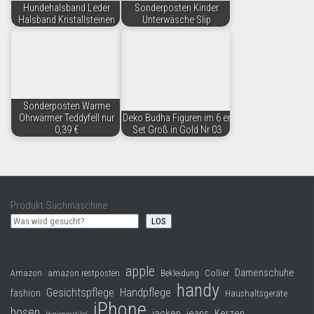
Hundehalsband Leder
Sonderposten Kinder
Halsband Kristallsteinen
Unterwäsche Slip
Sonderposten Warme
Ohrwärmer Teddyfell nur
Deko Budha Figuren im 6 er
0,39 €
Set Groß in Gold Nr 03
Produkt Suchmaschine
LOS
apple
Damenschuhe
Collier
Amazon
amazon restposten
Bekleidung
handy
Gesichtspflege
Handpflege
fashion
Haushaltsgeräte
iPhone
hosen
jacken
jeans
Kerzen