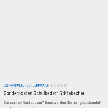
Lebensmittel & Getränke
Multimedia & Elektro
Münzen
Spielzeug & Games
Schuhe & Accessoires
Sport & Freizeit
Uhren & Schmuck
Wohnen & Einrichten
Restposten-Angebote
Restposten für Privatpersonen
B2B PRODUKTE
eBay Restposten kaufen
/
SONDERPOSTEN
1 JULI, 2014
Sonderposten Schulbedarf Stiftebecher
Sonderposten-Angebote
Saison & Eventprodkte
Sie suchen Restposten? Dann werden Sie auf
grosshandel-