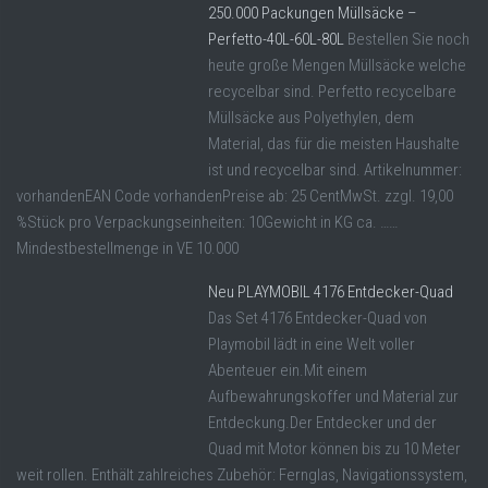
250.000 Packungen Müllsäcke –
Perfetto-40L-60L-80L
Bestellen Sie noch
heute große Mengen Müllsäcke welche
recycelbar sind. Perfetto recycelbare
Müllsäcke aus Polyethylen, dem
Material, das für die meisten Haushalte
ist und recycelbar sind. Artikelnummer:
vorhandenEAN Code vorhandenPreise ab: 25 CentMwSt. zzgl. 19,00
%Stück pro Verpackungseinheiten: 10Gewicht in KG ca. ……
Mindestbestellmenge in VE 10.000
Neu PLAYMOBIL 4176 Entdecker-Quad
Das Set 4176 Entdecker-Quad von
Playmobil lädt in eine Welt voller
Abenteuer ein.Mit einem
Aufbewahrungskoffer und Material zur
Entdeckung.Der Entdecker und der
Quad mit Motor können bis zu 10 Meter
weit rollen. Enthält zahlreiches Zubehör: Fernglas, Navigationssystem,