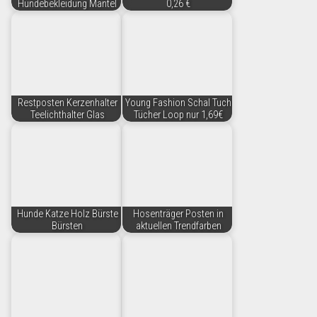
Hundebekleidung Mantel
0,26 €
Restposten Kerzenhalter
Young Fashion Schal Tuch
Teelichthalter Glas
Tücher Loop nur 1,69€
Hunde Katze Holz Bürste
Hosenträger Posten in
Bürsten
aktuellen Trendfarben