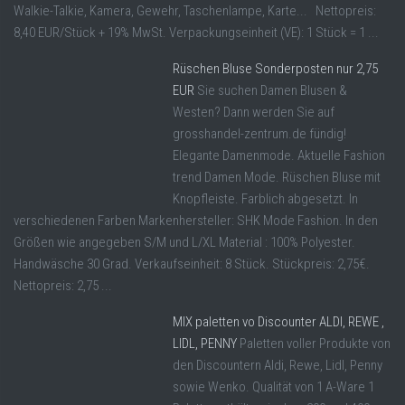
Walkie-Talkie, Kamera, Gewehr, Taschenlampe, Karte... Nettopreis:
8,40 EUR/Stück + 19% MwSt. Verpackungseinheit (VE): 1 Stück = 1 ...
Rüschen Bluse Sonderposten nur 2,75
EUR
Sie suchen Damen Blusen &
Westen? Dann werden Sie auf
grosshandel-zentrum.de fündig!
Elegante Damenmode. Aktuelle Fashion
trend Damen Mode. Rüschen Bluse mit
Knopfleiste. Farblich abgesetzt. In
verschiedenen Farben Markenhersteller: SHK Mode Fashion. In den
Größen wie angegeben S/M und L/XL Material : 100% Polyester.
Handwäsche 30 Grad. Verkaufseinheit: 8 Stück. Stückpreis: 2,75€.
Nettopreis: 2,75 ...
MIX paletten vo Discounter ALDI, REWE ,
LIDL, PENNY
Paletten voller Produkte von
den Discountern Aldi, Rewe, Lidl, Penny
sowie Wenko. Qualität von 1 A-Ware 1