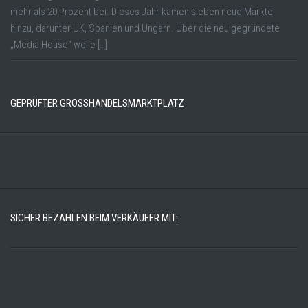
mehr als 20 Prozent bei. Dieses Jahr kämen sieben neue Märkte
hinzu, darunter UK, Spanien und Ungarn. Über die neu gegründete
„Media House“ wolle […]
GEPRÜFTER GROSSHANDELSMARKTPLATZ
SICHER BEZAHLEN BEIM VERKÄUFER MIT: