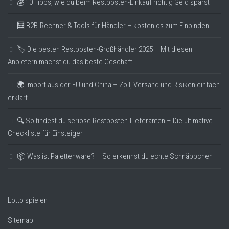
💰 10 Tipps, wie du beim Restposten-Einkauf richtig Geld sparst
🧮 B2B-Rechner & Tools für Händler – kostenlos zum Einbinden
🏷️ Die besten Restposten-Großhändler 2025 – Mit diesen
Anbietern machst du das beste Geschäft!
🌍 Import aus der EU und China – Zoll, Versand und Risiken einfach
erklärt
🔍 So findest du seriöse Restposten-Lieferanten – Die ultimative
Checkliste für Einsteiger
📦 Was ist Palettenware? – So erkennst du echte Schnäppchen
Lotto spielen
Sitemap