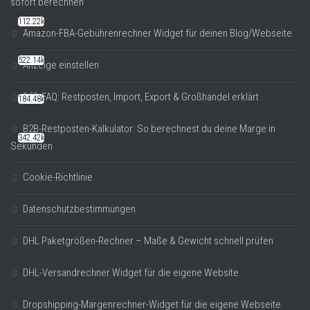
sofort berechnen
112.22k
Amazon-FBA-Gebührenrechner Widget für deinen Blog/Webseite
522.14k
Anzeige einstellen
B2B-FAQ: Restposten, Import, Export & Großhandel erklärt
184.48k
B2B-Restposten-Kalkulator: So berechnest du deine Marge in
342.42k
Sekunden
Cookie-Richtlinie
Datenschutzbestimmungen
DHL Paketgrößen-Rechner – Maße & Gewicht schnell prüfen
DHL-Versandrechner Widget für die eigene Website.
Dropshipping-Margenrechner-Widget für die eigene Webseite