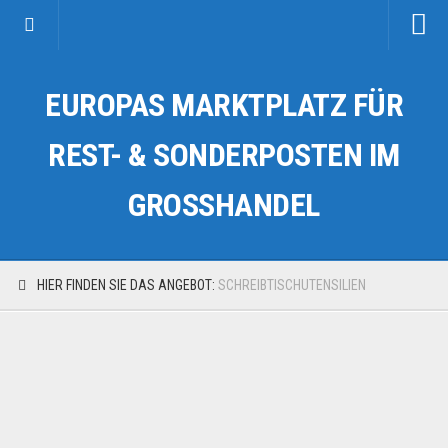
Startseite
EUROPAS MARKTPLATZ FÜR
Kategorien
Auto & Motorrad
REST- & SONDERPOSTEN IM
Drogerie & Tierbedarf
GROSSHANDEL
Fahrzeuge & Transport
Fashion & Mode
Garten & Werkzeug
HIER FINDEN SIE DAS ANGEBOT:
SCHREIBTISCHUTENSILIEN
Geschäft, Büro & Schreibwaren
Geschenkartikel
Haushaltswaren
Handy und Smartphone
Kosmetik & Pflege