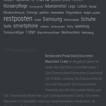
Hygieneartikel
Körperpflege
lebensmittel
Lego
Lotion
Mode
Küchengeräte
Modeschmuck
Playstation
Ohrringe
parfüm
Perlenkette
Ralph Lauren
restposten
Samsung
Schuhe
röcke
Schmuckset
smartphone
Seife
spielzeug
Sony
software
sonderposten
t shirt
Tommy Hilfiger
Weihnachten
Waschmaschinen
Werkzeug
TOP Tages Angebote
Restposten Privat StarQ Eiscreme
Maschine 1 Liter
Im Angebot haben wir
heute die StarQ Eiscreme Maschine 1
Liter Eismaschine Eisbereiter Eisautomat
mit 12 Watt Leistung. Die Eismaschine ist
neu und Verpackt. Die Eismaschinen
stammen aus den Discounten Netto und
Lidl. Unverkaufte Ware hier zum Schnäpchenpreis StarQ - Eiscreme-
Maschine *) Eisbehälter muss vor Inbetriebnahme mindestens 24