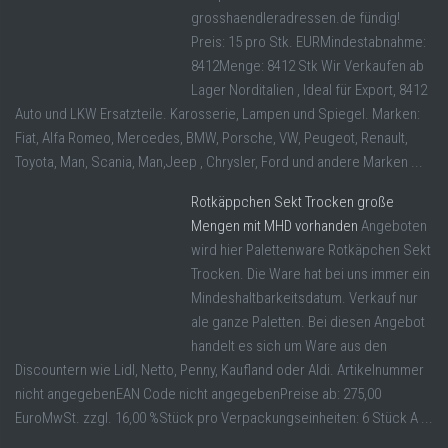
grosshaendleradressen.de fündig!
Preis: 15 pro Stk. EURMindestabnahme:
8412Menge: 8412 Stk Wir Verkaufen ab
Lager Norditalien , Ideal für Export, 8412
Auto und LKW Ersatzteile. Karosserie, Lampen und Spiegel. Marken:
Fiat, Alfa Romeo, Mercedes, BMW, Porsche, VW, Peugeot, Renault,
Toyota, Man, Scania, Man,Jeep , Chrysler, Ford und andere Marken ...
Rotkäppchen Sekt Trocken große
Mengen mit MHD vorhanden
Angeboten
wird hier Palettenware Rotkäpchen Sekt
Trocken. Die Ware hat bei uns immer ein
Mindeshaltbarkeitsdatum. Verkauf nur
ale ganze Paletten. Bei diesen Angebot
handelt es sich um Ware aus den
Discountern wie Lidl, Netto, Penny, Kaufland oder Aldi. Artikelnummer
nicht angegebenEAN Code nicht angegebenPreise ab: 275,00
EuroMwSt. zzgl. 16,00 %Stück pro Verpackungseinheiten: 6 Stück A ...