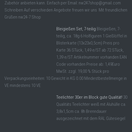
Zubehör anbieten kann. Einfach per Email: nw247shop@gmail.com
Schreiben Auf verschieden Angebote freuen wir uns Mit freundlichen
Grüßen nw24-7 Shop
Bleigießen Set, 7-teilig
Bleigießen, 7-
teilig, ca. 18g 6 Holfiguren 1 Gießlöffel in
Blisterkarte (13x23x0,5cm) Preis pro
Karte 36 STück, 1,49 e/ST ab 72 STück,
1,39 e/ST Artikelnummer vorhanden EAN
Code vorhanden Preise ab: 1,49Euro
MwSt. zzgl. 19,00 % Stück pro
Verpackungseinheiten: 10 Gewicht in KG 0.00 Mindestbestellmenge in
VE mindestens 10 VE
Teelichter 30er im Block gute Qualität!
30
Qualitäts Teelichter weiß mit Aluhülle ca.
3,8x1,5cm ca. 8h Brenndauer
ausgezeichnet mit dem RAL Gütesiegel