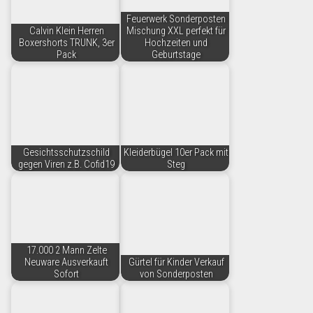
Feuerwerk Sonderposten
Calvin Klein Herren
Mischung XXL perfekt für
Boxershorts TRUNK, 3er
Hochzeiten und
Pack
Geburtstage
Gesichtsschutzschild
Kleiderbügel 10er Pack mit
gegen Viren z.B. Cofid19
Steg
17.000 2 Mann Zelte
Neuware Ausverkauft
Gürtel für Kinder Verkauf
Sofort
von Sonderposten