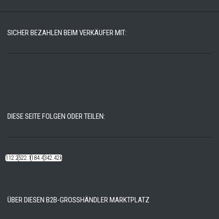
SICHER BEZAHLEN BEIM VERKÄUFER MIT:
DIESE SEITE FOLGEN ODER TEILEN:
112.22k
522.14k
184.48k
342.42k
ÜBER DIESEN B2B-GROSSHÄNDLER MARKTPLATZ