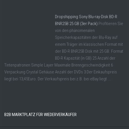
Dropshipping Sony Blu-ray-Disk BD-R
BNR25B 25 GB (3er Pack)
Profitieren Sie
von den phänomenalen
Speicherkapazitäten der Blu-Ray auf
einem Träger im klassischen Format mit
der BD-R BNR25B Disk mit 25 GB. Format
BD-R Kapazität (in GB) 25 Anzahl der
Tintenpatronen Simple Layer Maximale Brenngeschwindigkeit 6
Verpackung Crystal Gehäuse Anzahl der DVDs 3 Der Einkaufspreis
liegt bei 13,45Euro. Der Verkaufspreis bei z.B. bei eBay liegt ...
B2B MARKTPLATZ FÜR WIEDERVERKÄUFER