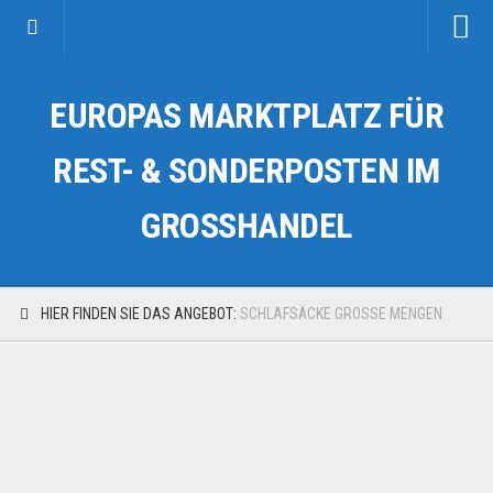
Startseite
EUROPAS MARKTPLATZ FÜR
Kategorien
Auto & Motorrad
REST- & SONDERPOSTEN IM
Drogerie & Tierbedarf
GROSSHANDEL
Fahrzeuge & Transport
Fashion & Mode
Garten & Werkzeug
HIER FINDEN SIE DAS ANGEBOT:
SCHLAFSÄCKE GROSSE MENGEN
Geschäft, Büro & Schreibwaren
Geschenkartikel
Haushaltswaren
Handy und Smartphone
Kosmetik & Pflege