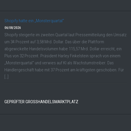
Shopify hatte ein „Monsterquartal“
06/08/2026
Shopify steigerte im zweiten Quartal laut Pressemitteilung den Umsatz
um 34 Prozent auf 3,58 Mrd. Dollar. Das über die Plattform
abgewickelte Handelsvolumen habe 115,57 Mrd. Dollar erreicht, ein
Plus von 32 Prozent. Präsident Harley Finkelstein sprach von einem
„Monsterquartal“ und verwies auf KI als Wachstumstreiber. Das
Händlergeschäft habe mit 37 Prozent am kräftigsten geschoben. Für
[…]
GEPRÜFTER GROSSHANDELSMARKTPLATZ