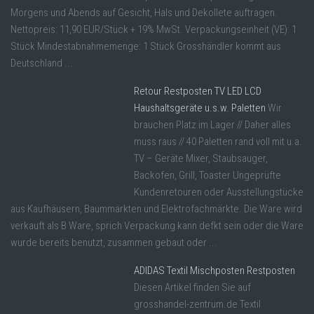
Morgens und Abends auf Gesicht, Hals und Dekollete auftragen.
Nettopreis: 11,90 EUR/Stück + 19% MwSt. Verpackungseinheit (VE): 1
Stück Mindestabnahmemenge: 1 Stück Grosshändler kommt aus
Deutschland ...
Retour Restposten TV LED LCD
Haushaltsgeräte u.s.w. Paletten
Wir
brauchen Platz im Lager // Daher alles
muss raus // 40 Paletten rand voll mit u.a.
TV – Geräte Mixer, Staubsauger,
Backofen, Grill, Toaster Ungeprüfte
Kundenretouren oder Ausstellungstücke
aus Kaufhäusern, Baummärkten und Elektrofachmärkte. Die Ware wird
verkauft als B Ware, sprich Verpackung kann defkt sein oder die Ware
wurde bereits benutzt, zusammen gebaut oder ...
ADIDAS Textil Mischposten Restposten
Diesen Artikel finden Sie auf
grosshandel-zentrum.de Textil