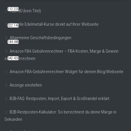
112.22k
#20780 (kein Titel)
Aktuelle Edelmetall-Kurse direkt auf Ihrer Webseite
522.14k
Allgemeine Geschäftsbedingungen
184.48k
Amazon FBA Gebührenrechner – FBA-Kosten, Marge & Gewinn
sofort berechnen
342.42k
Amazon-FBA-Gebührenrechner Widget für deinen Blog/Webseite
Anzeige einstellen
B2B-FAQ: Restposten, Import, Export & Großhandel erklärt
B2B-Restposten-Kalkulator: So berechnest du deine Marge in
Sekunden