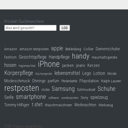
Produkt Suchmaschine
LOS
apple
Damenschuhe
Collier
Amazon
amazon restposten
Bekleidung
handy
Gesichtspflege
Handpflege
fashion
Haushaltsgeräte
iPhone
hosen
jacken
jeans
Kerzen
Hygieneartikel
Körperpflege
lebensmittel
Lego
Lotion
Mode
Küchengeräte
Modeschmuck
Playstation
Ohrringe
parfüm
Perlenkette
Ralph Lauren
restposten
Samsung
Schuhe
röcke
Schmuckset
smartphone
Seife
spielzeug
Sony
software
sonderposten
t shirt
Tommy Hilfiger
Weihnachten
Waschmaschinen
Werkzeug
TOP Tages Angebote