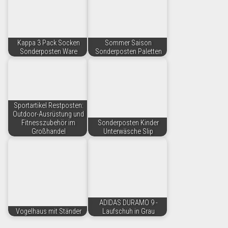
Kappa 3 Pack Socken
Sommer Saison
Sonderposten Ware
Sonderposten Paletten
Sportartikel Restposten:
Outdoor-Ausrüstung und
Fitnesszubehör im
Sonderposten Kinder
Großhandel
Unterwäsche Slip
ADIDAS DURAMO 9 -
Vogelhaus mit Ständer
Laufschuh in Grau