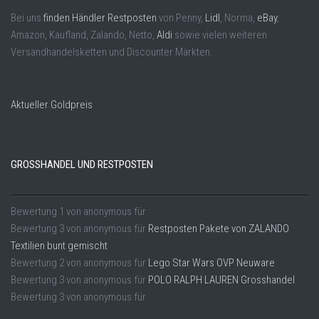
Bei uns
finden Händler Restposten
von Penny,
Lidl
, Norma,
eBay
,
Amazon, Kaufland, Zalando, Netto,
Aldi
sowie vielen weiteren
Versandhandelsketten und Discounter Märkten.
Aktueller Goldpreis
GROSSHANDEL UND RESTPOSTEN
Bewertung
1
von
anonymous
für
Bewertung
3
von
anonymous
für
Restposten Pakete von ZALANDO
Textilien bunt gemischt
Bewertung
2
von
anonymous
für
Lego Star Wars OVP Neuware
Bewertung
3
von
anonymous
für
POLO RALPH LAUREN Grosshandel
Bewertung
3
von
anonymous
für