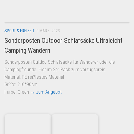
Dropshipping-Produkte
B2B Produkte
Grosshandel
SPORT & FREIZEIT
9 MÄRZ, 2023
Amazon
Sonderposten Outdoor Schlafsäcke Ultraleicht
Aldi
Camping Wandern
Lidl
Sonderposten Outdoo Schlafsäcke für Wanderer oder die
Kostenlos verkaufen
Campingfreunde. Hier im 2er Pack zum vorzugspreis.
Anmelden
Material: PE rei?festes Material
Gr??e: 210*90cm
Kostenlos Registrieren
Farbe: Green
→ zum Angebot
Newsletter