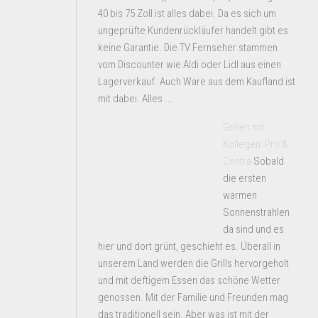
40 bis 75 Zoll ist alles dabei. Da es sich um
ungeprüfte Kundenrückläufer handelt gibt es
keine Garantie. Die TV Fernseher stammen
vom Discounter wie Aldi oder Lidl aus einen
Lagerverkauf. Auch Ware aus dem Kaufland ist
mit dabei. Alles ...
Grillen mit
Kollegen: Pro &
Contra
Sobald
die ersten
warmen
Sonnenstrahlen
da sind und es
hier und dort grünt, geschieht es. Überall in
unserem Land werden die Grills hervorgeholt
und mit deftigem Essen das schöne Wetter
genossen. Mit der Familie und Freunden mag
das traditionell sein. Aber was ist mit der