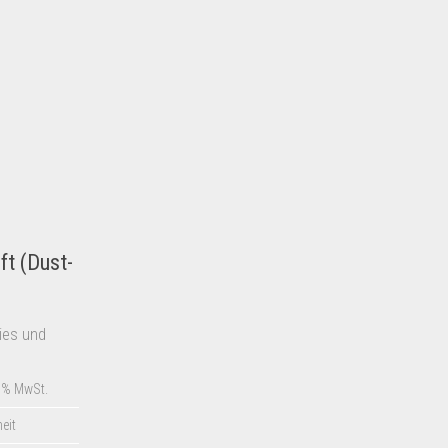
ft (Dust-
dies und
9% MwSt.
heit