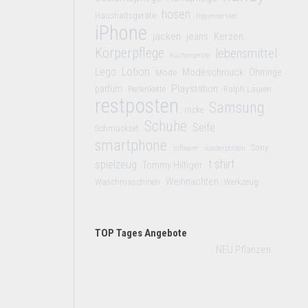
hosen
Haushaltsgeräte
Hygieneartikel
iPhone
jacken
jeans
Kerzen
Körperpflege
lebensmittel
Küchengeräte
Lego
Lotion
Modeschmuck
Mode
Ohrringe
Playstation
parfüm
Perlenkette
Ralph Lauren
restposten
Samsung
röcke
Schuhe
Seife
Schmuckset
smartphone
Sony
software
sonderposten
t shirt
spielzeug
Tommy Hilfiger
Weihnachten
Waschmaschinen
Werkzeug
TOP Tages Angebote
NEU Pflanzen