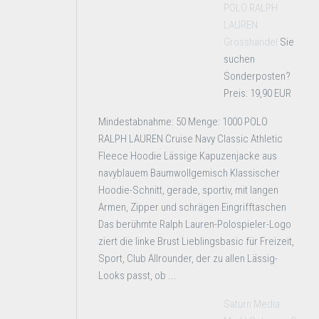
POLO RALPH
LAUREN
Grosshandel
Sie
suchen
Sonderposten?
Preis: 19,90 EUR
Mindestabnahme: 50 Menge: 1000 POLO
RALPH LAUREN Cruise Navy Classic Athletic
Fleece Hoodie Lässige Kapuzenjacke aus
navyblauem Baumwollgemisch Klassischer
Hoodie-Schnitt, gerade, sportiv, mit langen
Armen, Zipper und schrägen Eingrifftaschen
Das berühmte Ralph Lauren-Polospieler-Logo
ziert die linke Brust Lieblingsbasic für Freizeit,
Sport, Club Allrounder, der zu allen Lässig-
Looks passt, ob ...
Saturn Media