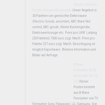
Stock of Electric
Goods, Retoure/Restposten
Unser Angebot is:
33 Paletten von gemischte Elektroware
/Electric Goods, unsortiert, ABC Ware Not
sorted, ABC goods. Kleine Küchengeräte,
Elektrowerkzeuge etc. Preis pro LKW Ladung
(33 Paletten) 7500 euro zzgl. MwSt. Preis pro
Palette 227 euro zzgl. MwSt. Besichtigung ist
möglich Exportware. Weitere Information und
Bilder auf Anfrage.
B Ware
Fernseher 40 50
60 65 oder bis 70
Zoll
Dieser
Posten besteht
aus B Ware
Fernseher von TV
Fernseher Sony, Panasonic, LG, Samsung. Von