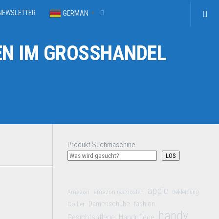
NEWSLETTER
GERMAN
▼
N IM GROSSHANDEL
Produkt Suchmaschine
LOS
apple
Amazon
amazon restposten
Bekleidung
Damenschuhe
Collier
fashion
handy
Gesichtspflege
Handpflege