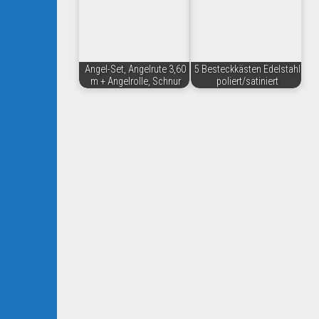
Angel-Set, Angelrute 3,60
5 Besteckkästen Edelstahl
m + Angelrolle, Schnur
poliert/satiniert