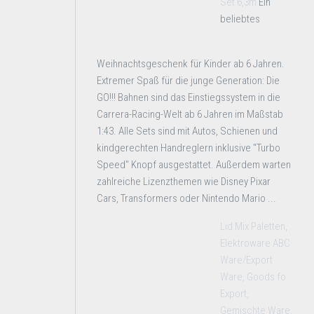
Set 6,3m
Ein
beliebtes
Weihnachtsgeschenk für Kinder ab 6 Jahren.
Extremer Spaß für die junge Generation: Die
GO!!! Bahnen sind das Einstiegssystem in die
Carrera-Racing-Welt ab 6 Jahren im Maßstab
1:43. Alle Sets sind mit Autos, Schienen und
kindgerechten Handreglern inklusive "Turbo
Speed" Knopf ausgestattet. Außerdem warten
zahlreiche Lizenzthemen wie Disney Pixar
Cars, Transformers oder Nintendo Mario ...
Lid Mix Paletten,
Elektroware ABC
Ware/Export
Ware, Goods fo
Export,
Gemischte Ware,