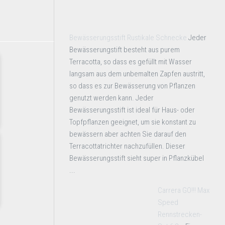
Bewässerungsstift Rustikale Schnecke
Jeder
Bewässerungstift besteht aus purem
Terracotta, so dass es gefüllt mit Wasser
langsam aus dem unbemalten Zapfen austritt,
so dass es zur Bewässerung von Pflanzen
genutzt werden kann. Jeder
Bewässerungsstift ist ideal für Haus- oder
Topfpflanzen geeignet, um sie konstant zu
bewässern aber achten Sie darauf den
Terracottatrichter nachzufüllen. Dieser
Bewässerungsstift sieht super in Pflanzkübel
...
Carrera GO!!! Max
Speed
Rennstrecken-