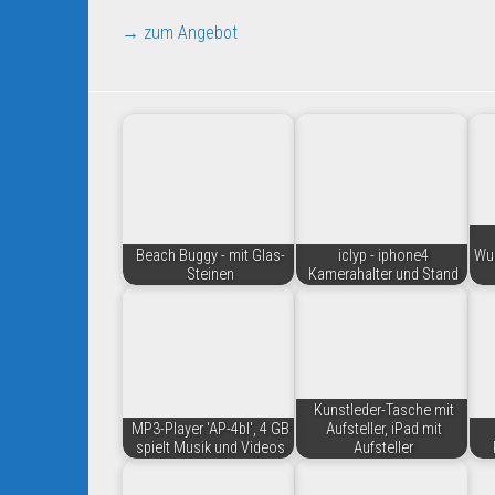
→ zum Angebot
Beach Buggy - mit Glas-
iclyp - iphone4
Wun
Steinen
Kamerahalter und Stand
Kunstleder-Tasche mit
MP3-Player 'AP-4bl', 4 GB
Aufsteller, iPad mit
spielt Musik und Videos
Aufsteller