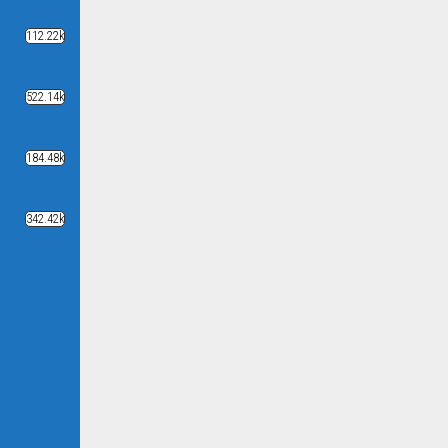
112.22k
522.14k
184.48k
342.42k