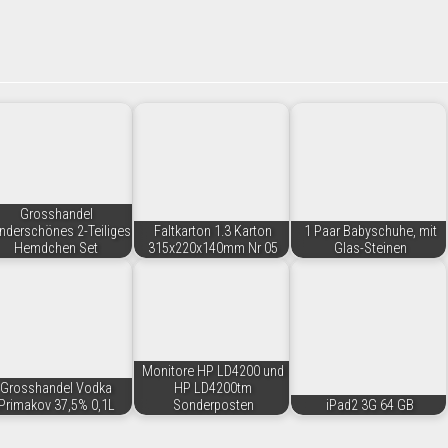
Grosshandel
derschönes 2-Teiliges
Faltkarton 1.3 Karton
1 Paar Babyschuhe, mit
Hemdchen Set
315x220x140mm Nr 05
Glas-Steinen
Monitore HP LD4200 und
Grosshandel Vodka
HP LD4200tm
Primakov 37,5% 0,1L
Sonderposten
iPad2 3G 64 GB