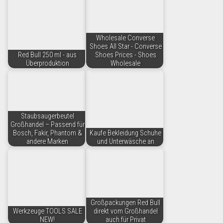
Wholesale Converse
Shoes All Star - Converse
Red Bull 250 ml - aus
Shoes Prices - Shoes
Überproduktion
Wholesale
Staubsaugerbeutel
Großhandel – Passend für
Bosch, Fakir, Phantom &
Kaufe Bekleidung Schuhe
andere Marken
und Unterwäsche an
Großpackungen Red Bull
Werkzeuge TOOLS SALE
direkt vom Großhandel
NEW!
auch für Privat