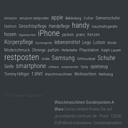
apple
Damenschuhe
Collier
Amazon
amazon restposten
Bekleidung
handy
Gesichtspflege
Handpflege
fashion
Haushaltsgeräte
iPhone
hosen
jacken
jeans
Kerzen
Hygieneartikel
Körperpflege
lebensmittel
Lego
Lotion
Mode
Küchengeräte
Modeschmuck
Playstation
Ohrringe
parfüm
Perlenkette
Ralph Lauren
restposten
Samsung
Schuhe
röcke
Schmuckset
smartphone
Seife
spielzeug
Sony
software
sonderposten
t shirt
Tommy Hilfiger
Weihnachten
Waschmaschinen
Werkzeug
TOP Tages Angebote
Waschmaschinen Sonderposten A-
Ware
Diesen Artikel finden Sie auf
grosshandel-zentrum.de - Preis: 125,00
EUR Mindestabnahme: Gesamtabnahme