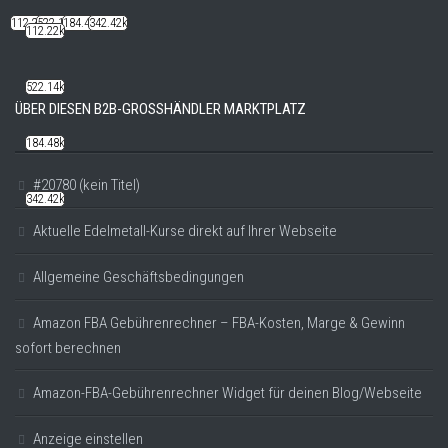
112.22k
522.14k
184.48k
342.42k
112.22k
522.14k
ÜBER DIESEN B2B-GROSSHÄNDLER MARKTPLATZ
184.48k
#20780 (kein Titel)
342.42k
Aktuelle Edelmetall-Kurse direkt auf Ihrer Webseite
Allgemeine Geschäftsbedingungen
Amazon FBA Gebührenrechner – FBA-Kosten, Marge & Gewinn
sofort berechnen
Amazon-FBA-Gebührenrechner Widget für deinen Blog/Webseite
Anzeige einstellen