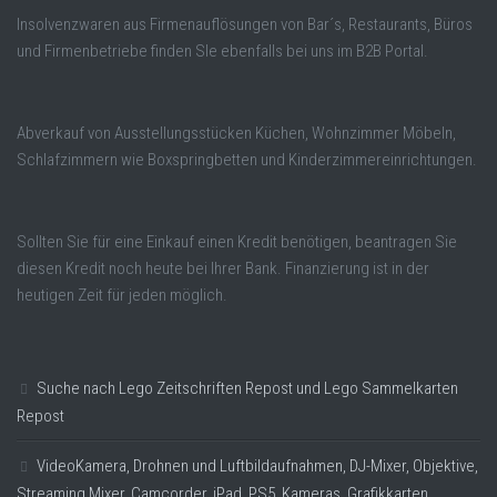
Insolvenzwaren aus Firmenauflösungen von Bar´s, Restaurants, Büros
und Firmenbetriebe finden SIe ebenfalls bei uns im B2B Portal.
Abverkauf von Ausstellungsstücken Küchen, Wohnzimmer Möbeln,
Schlafzimmern wie Boxspringbetten und Kinderzimmereinrichtungen.
Sollten Sie für eine Einkauf einen Kredit benötigen, beantragen Sie
diesen Kredit noch heute bei Ihrer Bank. Finanzierung ist in der
heutigen Zeit für jeden möglich.
Suche nach Lego Zeitschriften Repost und Lego Sammelkarten
Repost
VideoKamera, Drohnen und Luftbildaufnahmen, DJ-Mixer, Objektive,
Streaming Mixer, Camcorder, iPad, PS5, Kameras, Grafikkarten.