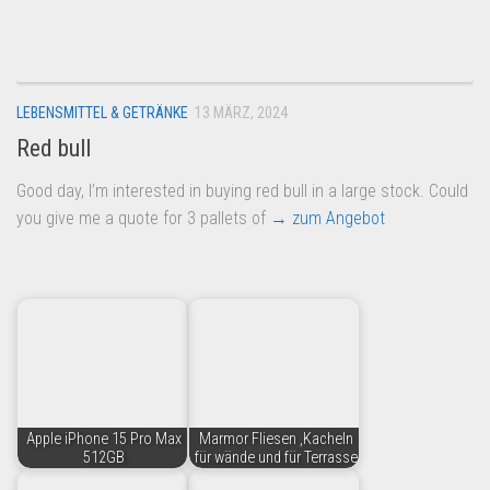
Dropshipping-Produkte
B2B Produkte
Grosshandel
LEBENSMITTEL & GETRÄNKE
13 MÄRZ, 2024
Amazon
Red bull
Aldi
Good day, I’m interested in buying red bull in a large stock. Could
Lidl
you give me a quote for 3 pallets of
→ zum Angebot
Kostenlos verkaufen
Anmelden
Kostenlos Registrieren
Newsletter
Apple iPhone 15 Pro Max
Marmor Fliesen ,Kacheln
512GB
für wände und für Terrasse