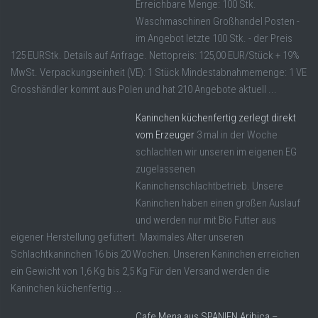
Erreichbare Menge: 100 Stk.
Waschmaschinen Großhandel Posten -
im Angebot letzte 100 Stk. - der Preis
125 EURStk. Details auf Anfrage. Nettopreis: 125,00 EUR/Stück + 19%
MwSt. Verpackungseinheit (VE): 1 Stück Mindestabnahmemenge: 1 VE
Grosshändler kommt aus Polen und hat 210 Angebote aktuell ...
Kaninchen küchenfertig zerlegt direkt
vom Erzeuger
3 mal in der Woche
schlachten wir unseren im eigenen EG
zugelassenen
Kaninchenschlachtbetrieb. Unsere
Kaninchen haben einen großen Auslauf
und werden nur mit Bio Futter aus
eigener Herstellung gefüttert. Maximales Alter unseren
Schlachtkaninchen 16 bis 20 Wochen. Unseren Kaninchen erreichen
ein Gewicht von 1,6 Kg bis 2,5 Kg Für den Versand werden die
Kaninchen küchenfertig ...
Cafe Mena aus SPANIEN Aribica –