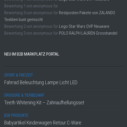
Bewertung
1
von
anonymous
für
Bewertung
3
von
anonymous
für
Restposten Pakete von ZALANDO
Textilien bunt gemischt
Bewertung
2
von
anonymous
für
Lego Star Wars OVP Neuware
Bewertung
3
von
anonymous
für
POLO RALPH LAUREN Grosshandel
NEU IM B2B MARKPLATZ PORTAL
SPORT & FREIZEIT
Fahrrad Beleuchtung Lampe Licht LED
DROGERIE & TIERBEDARF
Teeth Whitening Kit – Zahnaufhellungsset
B2B PRODUKTE
Babyartikel Kinderwagen Retour C-Ware