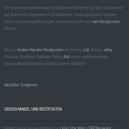
Wir sind eine Internationale Großhanels-Plattform für den Großhandel
mit Waren aus Insolvenzen, Produktions- und Lagerüberschüssen
sowie Geschäftsauflösungen, Kundenretouren und
den Restposten
Handel.
Bei uns
finden Händler Restposten
von Penny,
Lidl
, Norma,
eBay
,
Amazon, Kaufland, Zalando, Netto,
Aldi
sowie vielen weiteren
Versandhandelsketten und Discounter Märkten.
Aktueller Goldpreis
GROSSHANDEL UND RESTPOSTEN
Bewertung
4
von
anonymous
für
Lego Star Wars OVP Neuware