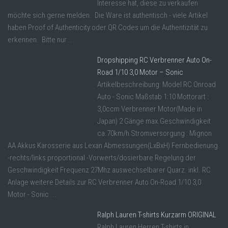
Interesse hat, diese zu verkaufen
möchte sich gerne melden. Die Ware ist authentisch - viele Artikel
haben Proof of Authenticity oder QR Codes um die Authentizität zu
erkennen. Bitte nur ...
Dropshipping RC Verbrenner Auto On-
Road 1/10 3,0 Motor – Sonic
Artikelbeschreibung: Model RC Onroad
Auto - Sonic Maßstab 1:10 Mottorart :
3,0ccm Verbrenner Motor(Made in
Japan) 2 Gänge max.Geschwindigkeit
ca.70km/h Stromversorgung : Mignon
AA Akkus Karosserie aus Lexan Abmessungen(LxBxH) Fernbedienung
-rechts/links proportional -Vorwerts/dosierbare Regelung der
Geschwindigkeit Frequenz 27Mhz auswechselbarer Quarz. inkl. RC
Anlage weitere Details zur RC Verbrenner Auto On-Road 1/10 3,0
Motor - Sonic ...
Ralph Lauren T-shirts Kurzarm ORIGINAL
Ralph Lauren Herren T-shirts in