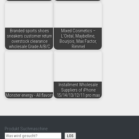
Branded sports shoes
Mixed Cosmetics –
sneakers customer return
L'Oréal, Maybelline,
overstock clearance
Bourjois, Max Factor,
wholesale Grade A/B/C
Rimmel
Installment Wholesale
Suppliers of iPhone
Monster energy - All flavors
15/14/13/12/11 pro max
Produkt Suchmaschine
LOS