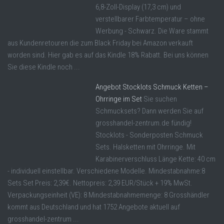
6,8-Zoll-Display (17,3 cm) und
verstellbarer Farbtemperatur – ohne
Werbung - Schwarz. Die Ware stammt
aus Kundenretouren die zum Black Friday bei Amazon verkauft
worden sind. Hier gab es auf das Kindle 18% Rabatt. Bei uns können
Sie diese Kindle noch ...
Angebot Stocklots Schmuck Ketten –
Ohrringe im Set
Sie suchen
Schmucksets? Dann werden Sie auf
grosshandel-zentrum.de fündig!
Stocklots - Sonderposten Schmuck
Sets. Halsketten mit Ohrringe. Mit
Karabinerverschluss Länge Kette: 40 cm
- individuell einstellbar. Verschiedene Modelle. Mindestabnahme:8
Sets Set Preis: 2,39€. Nettopreis: 2,39 EUR/Stück + 19% MwSt.
Verpackungseinheit (VE): 8 Mindestabnahmemenge: 8 Grosshändler
kommt aus Deutschland und hat 1752 Angebote aktuell auf
grosshandel-zentrum ...