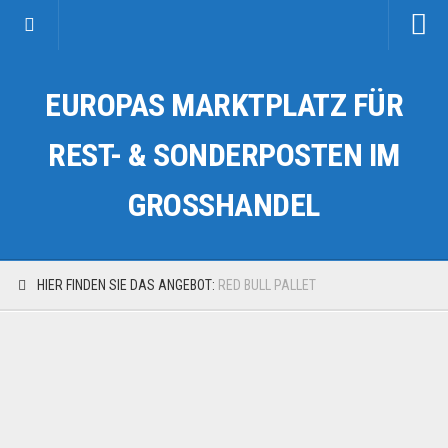
Startseite
EUROPAS MARKTPLATZ FÜR
Kategorien
Auto & Motorrad
REST- & SONDERPOSTEN IM
Drogerie & Tierbedarf
GROSSHANDEL
Fahrzeuge & Transport
Fashion & Mode
Garten & Werkzeug
HIER FINDEN SIE DAS ANGEBOT:
RED BULL PALLET
Geschäft, Büro & Schreibwaren
Geschenkartikel
Haushaltswaren
Handy und Smartphone
Kosmetik & Pflege