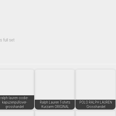
s full set
ralph-lauren-oodie-
kapuzenpullover-
Ralph Lauren T-shirts
POLO RALPH LAUREN
grosshandel
Kurzarm ORIGINAL
Grosshandel