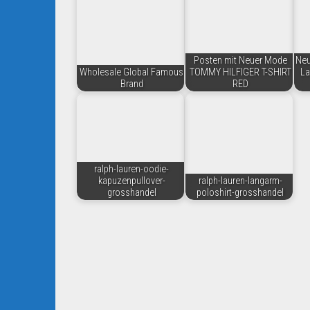
Posten mit Neuer Mode
Neu
Wholesale Global Famous
TOMMY HILFIGER T-SHIRT
La
Brand
RED
ralph-lauren-oodie-
kapuzenpullover-
ralph-lauren-langarm-
grosshandel
poloshirt-grosshandel