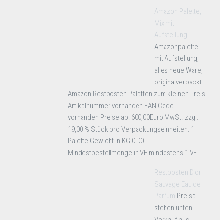
Amazon Palette,
Mix mit
Aufstellung
Amazonpalette
mit Aufstellung,
alles neue Ware,
originalverpackt.
Amazon Restposten Paletten zum kleinen Preis
Artikelnummer vorhanden EAN Code
vorhanden Preise ab: 600,00Euro MwSt. zzgl.
19,00 % Stück pro Verpackungseinheiten: 1
Palette Gewicht in KG 0.00
Mindestbestellmenge in VE mindestens 1 VE
Restposten Dior
Sauvage Eau de
Parfum
Preise
stehen unten.
Verkauf aus