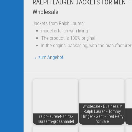
RALPH LAUREN JACKETS FOR MEN –
Wholesale
Jackets from Ralph Lauren:
model ortalion with lining
The product is 100% original
In the original packaging, with the manufacturer’
→ zum Angebot
Wholesale - Business //
Ralph Lauren - Tommy
ralph-lauren-t-shirts-
Hilfiger - Gant - Fred Perry
kurzarm-grosshandel
for Sale