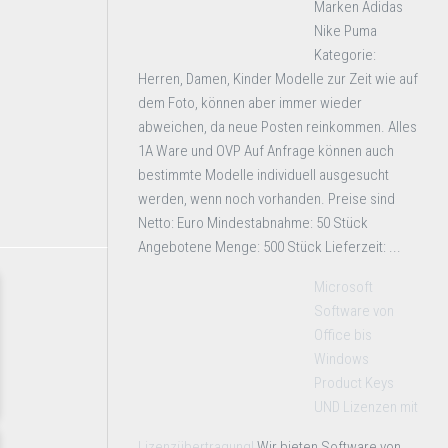
Marken Adidas
Nike Puma
Kategorie:
Herren, Damen, Kinder Modelle zur Zeit wie auf
dem Foto, können aber immer wieder
abweichen, da neue Posten reinkommen. Alles
1A Ware und OVP Auf Anfrage können auch
bestimmte Modelle individuell ausgesucht
werden, wenn noch vorhanden. Preise sind
Netto: Euro Mindestabnahme: 50 Stück
Angebotene Menge: 500 Stück Lieferzeit: ...
Microsoft
Software von
Office bis
Windows
Product Keys
UND Lizenzen mit
Lizenzübertragung!
Wir bieten Software von