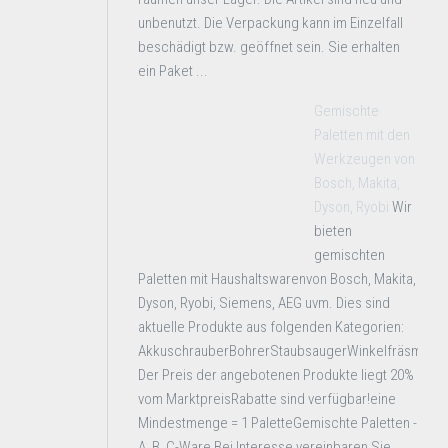
unbenutzt. Die Verpackung kann im Einzelfall
beschädigt bzw. geöffnet sein. Sie erhalten
ein Paket ...
Gemischte
Paletten mit den
Werkzeugen von
Bosch, Makita,
Dyson, Ryobi
Wir
bieten
gemischten
Paletten mit Haushaltswarenvon Bosch, Makita,
Dyson, Ryobi, Siemens, AEG uvm. Dies sind
aktuelle Produkte aus folgenden Kategorien:
AkkuschrauberBohrerStaubsaugerWinkelfräsmasc
Der Preis der angebotenen Produkte liegt 20%
vom MarktpreisRabatte sind verfügbar!eine
Mindestmenge = 1 PaletteGemischte Paletten -
A, B, C-Ware Bei Interesse vereinbaren Sie