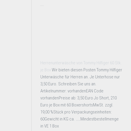
...
Herrenunterwäsche von Tommy Hilfiger 60 Stk.
je Box
Wir bieten diesen Posten Tommy Hilfiger
Unterwäsche für Herren an. Je Unterhose nur
3,50 Euro. Schreiben Sie uns an.
Artikelnummer: vorhandenEAN Code
vorhandenPreise ab: 3,50 Euro Jo Short, 210
Euro je Box mit 60 BoxershortsMwSt. zzgl.
19,00 %Stück pro Verpackungseinheiten:
60Gewicht in KG ca. ……Mindestbestellmenge
in VE 1 Box