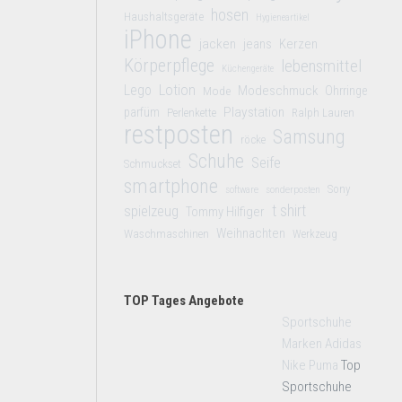
hosen
Haushaltsgeräte
Hygieneartikel
iPhone
jacken
jeans
Kerzen
Körperpflege
lebensmittel
Küchengeräte
Lego
Lotion
Modeschmuck
Mode
Ohrringe
Playstation
parfüm
Perlenkette
Ralph Lauren
restposten
Samsung
röcke
Schuhe
Seife
Schmuckset
smartphone
Sony
software
sonderposten
t shirt
spielzeug
Tommy Hilfiger
Weihnachten
Waschmaschinen
Werkzeug
TOP Tages Angebote
Sportschuhe
Marken Adidas
Nike Puma
Top
Sportschuhe