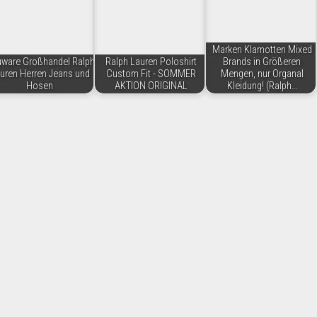
Marken Klamotten Mixed
ware Großhandel Ralph
Ralph Lauren Poloshirt
Brands in Größeren
uren Herren Jeans und
Custom Fit - SOMMER
Mengen, nur Organal
Hosen
AKTION ORIGINAL
Kleidung! (Ralph…