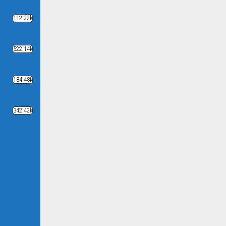
112.22k
522.14k
184.48k
342.42k