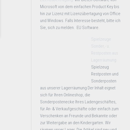
Microsoft von dem einfachen Product Key bis
hin zur Lizenz mit Lizenzübertagung von Office
und Windows. Falls Interesse besteht, bitte ich
Sie, sich zu melden. EU Software.
Spielzeuge
Sonder,- u.
Restposten aus
Lagerräumung
Spielzeug
Restposten und
Sonderposten
aus unserer Lagerräumung Der Inhalt eignet
sich für Ihren Onlineshop, die
Sonderpostenecke Ihres Ladengeschäftes,
für An- & Verkaufgeschäfte oder einfach zum
Verschenken an Freunde und Bekannte oder
zur Weitergabe an den Kindergarten. Wir
räumen unser Lager. Die Artikel sind neu und