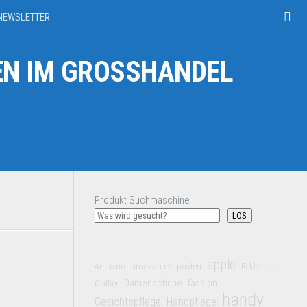
NEWSLETTER
N IM GROSSHANDEL
Produkt Suchmaschine
LOS
apple
Amazon
amazon restposten
Bekleidung
Damenschuhe
Collier
fashion
handy
Gesichtspflege
Handpflege