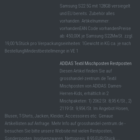
Samsung S22 5G mit 128GB versiegelt
und EU bereits. Zubehör alles
vorhanden. Artikelnummer:
vorhandenEAN Code vorhandenPreise
ab: 450,00€ je Samsung S22MwSt. zzgl.
19,00 %Stück pro Verpackungseinheiten: 1Gewicht in KG ca. je nach
BestellungMindestbestellmenge in VE 1
ADIDAS Textil Mischposten Restposten
Diesen Artikel finden Sie auf
grosshandel-zentrum.de Textil
Mischposten von ADIDAS: Damen-
Herren-Kids, erhältlich in 2
Mischpaketen: 1) 2062 St. 8,95 €/St., 2)
2119 St. 9,95€/St. Im Angebot Hosen,
Blusen, T-Shirts, Jacken, Kleider, Accessoires etc. Genaue
Artikellisten auf Anfrage. Mehr Info auf grosshandel-zentrum.de -
besuchen Sie bitte unsere Website mit vielen Restposten,
Sonderposten, Insolvenzwaren. Nettopreis: 8,95 EUR/Stück ...