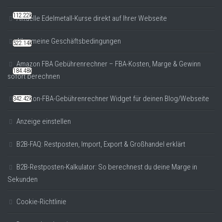
112.22k
Aktuelle Edelmetall-Kurse direkt auf Ihrer Webseite
Allgemeine Geschäftsbedingungen
522.14k
Amazon FBA Gebührenrechner – FBA-Kosten, Marge & Gewinn
184.48k
sofort berechnen
Amazon-FBA-Gebührenrechner Widget für deinen Blog/Webseite
342.42k
Anzeige einstellen
B2B-FAQ: Restposten, Import, Export & Großhandel erklärt
B2B-Restposten-Kalkulator: So berechnest du deine Marge in
Sekunden
Cookie-Richtlinie