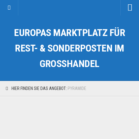
Startseite
EUROPAS MARKTPLATZ FÜR
Kategorien
Auto & Motorrad
REST- & SONDERPOSTEN IM
Drogerie & Tierbedarf
GROSSHANDEL
Fahrzeuge & Transport
Fashion & Mode
Garten & Werkzeug
HIER FINDEN SIE DAS ANGEBOT:
PYRAMIDE
Geschäft, Büro & Schreibwaren
Geschenkartikel
Haushaltswaren
Handy und Smartphone
Kosmetik & Pflege