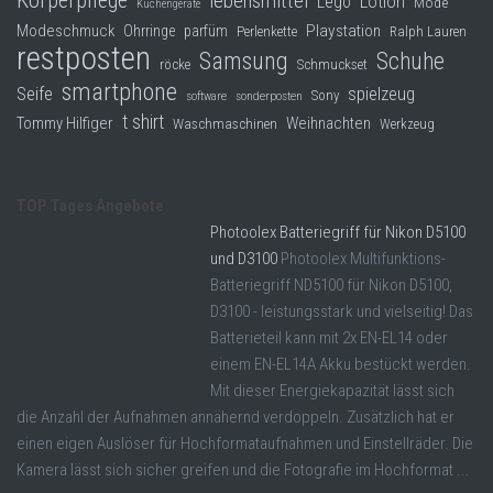
Körperpflege
lebensmittel
Lego
Lotion
Mode
Küchengeräte
Modeschmuck
Playstation
Ohrringe
parfüm
Perlenkette
Ralph Lauren
restposten
Samsung
Schuhe
röcke
Schmuckset
smartphone
Seife
spielzeug
Sony
software
sonderposten
t shirt
Tommy Hilfiger
Weihnachten
Waschmaschinen
Werkzeug
TOP Tages Angebote
Photoolex Batteriegriff für Nikon D5100
und D3100
Photoolex Multifunktions-
Batteriegriff ND5100 für Nikon D5100,
D3100 - leistungsstark und vielseitig! Das
Batterieteil kann mit 2x EN-EL14 oder
einem EN-EL14A Akku bestückt werden.
Mit dieser Energiekapazität lässt sich
die Anzahl der Aufnahmen annähernd verdoppeln. Zusätzlich hat er
einen eigen Auslöser für Hochformataufnahmen und Einstellräder. Die
Kamera lässt sich sicher greifen und die Fotografie im Hochformat ...