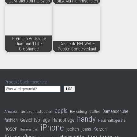
OEM Micro sd HC 32 gb
BiLA Alu-Flammschalen
Premium Vodka Ice
Diamond 1 Liter
Gasherde NEUWARE
Großhandel
Posten Sonderverkauf
Produkt Suchmaschine
LOS
apple
Damenschuhe
Collier
Amazon
amazon restposten
Bekleidung
handy
Gesichtspflege
Handpflege
fashion
Haushaltsgeräte
iPhone
hosen
jacken
jeans
Kerzen
Hygieneartikel