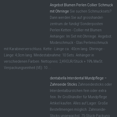
Angebot Blumen Perlen Collier Schmuck
mit Ohrringe
Sie suchen Schmucksets?
Dann werden Sie auf grosshandel-
zentrum.de fündig! Sonderposten
Perlen Ketten - Collier mit Blumen
Anhänger. Im Set mit Ohrringe. Angebot.
Modeschmuck - Glas Perlenschmuck
mit Karabinerverschluss. Kette - Länge ca.: 40cm lang. Ohrringe -
Länge: 4,0cm lang. Mindestabnahme: 10 Sets. Anhänger in
verschiedenen Farben. Nettopreis: 2,49 EUR/Stück + 19% MwSt.
Verpackungseinheit (VE): 10 ...
dentabella Interdental Mundpflege –
Zahnseide Sticks
Zahnseidesticks oder
Interdentalbürstchen fein oder extra
fein. Ihr Großhändler für Mundpflege
Artikel kaufen. Alles auf Lager. Große
Bestellmengen möglich. Zahnseide-
Sticks ungewachst, 75-Stück-Packung