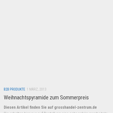
Lebensmittel & Getränke
Multimedia & Elektro
Münzen
Spielzeug & Games
Schuhe & Accessoires
Sport & Freizeit
Uhren & Schmuck
Wohnen & Einrichten
Restposten-Angebote
Restposten für Privatpersonen
B2B PRODUKTE
eBay Restposten kaufen
1 MÄRZ, 2013
Weihnachtspyramide zum Sommerpreis
Sonderposten-Angebote
Saison & Eventprodkte
Diesen Artikel finden Sie auf grosshandel-zentrum.de