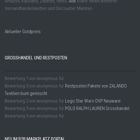
Amazon, Kaufland, Zalando, Netto,
Aldi
sowie vielen weiteren
Versandhandelsketten und Discounter Märkten.
Aktueller Goldpreis
GROSSHANDEL UND RESTPOSTEN
Bewertung
1
von
anonymous
für
Bewertung
3
von
anonymous
für
Restposten Pakete von ZALANDO
Textilien bunt gemischt
Bewertung
2
von
anonymous
für
Lego Star Wars OVP Neuware
Bewertung
3
von
anonymous
für
POLO RALPH LAUREN Grosshandel
Bewertung
3
von
anonymous
für
NEU IM B2B MARKPLATZ PORTAL