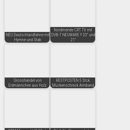
Nordmende CRT TV mit
NEU Deutschlandfahne mit
DVB-T NEUWARE !! 20" und
Hymne und Stab
21"
Grosshandel von
RESTPOSTEN 5 Stck.
Erdmännchen aus Holz
Mückenschreck Armband