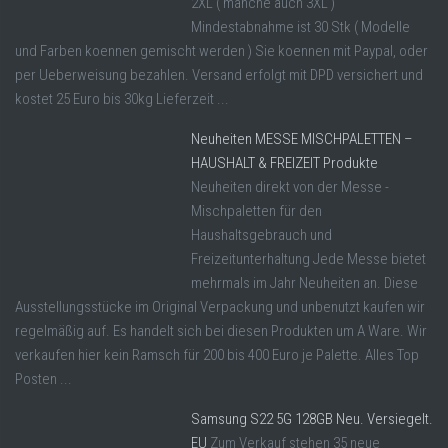
2XL ( manche auch 3XL )
Mindestabnahme ist 30 Stk ( Modelle
und Farben koennen gemischt werden ) Sie koennen mit Paypal, oder
per Ueberweisung bezahlen. Versand erfolgt mit DPD versichert und
kostet 25 Euro bis 30kg Lieferzeit ...
Neuheiten MESSE MISCHPALETTEN –
HAUSHALT & FREIZEIT Produkte
Neuheiten direkt von der Messe -
Mischpaletten für den
Haushaltsgebrauch und
Freizeitunterhaltung Jede Messe bietet
mehrmals im Jahr Neuheiten an. Diese
Ausstellungsstücke im Original Verpackung und unbenutzt kaufen wir
regelmäßig auf. Es handelt sich bei diesen Produkten um A Ware. Wir
verkaufen hier kein Ramsch für 200 bis 400 Euro je Palette. Alles Top
Posten ...
Samsung S22 5G 128GB Neu. Versiegelt.
EU
Zum Verkauf stehen 35 neue