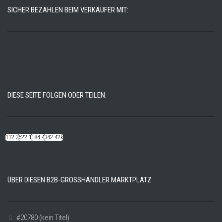
SICHER BEZAHLEN BEIM VERKÄUFER MIT:
DIESE SEITE FOLGEN ODER TEILEN:
112.22k
522.14k
184.48k
342.42k
ÜBER DIESEN B2B-GROSSHÄNDLER MARKTPLATZ
#20780 (kein Titel)