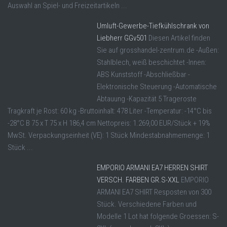
Auswahl an Spiel- und Freizeitartikeln ...
Umluft-Gewerbe-Tiefkühlschrank von
Liebherr GGv501
Diesen Artikel finden
Sie auf grosshandel-zentrum.de -Außen:
Stahlblech, weiß beschichtet -Innen:
ABS Kunststoff -Abschließbar -
Elektronische Steuerung -Automatische
Abtauung -Kapazität 5 Trageroste
Tragkraft je Rost: 60 kg -Bruttoinhalt: 478 Liter -Temperatur: -14°C bis
-28°C B 75 x T 75 x H 186,4 cm Nettopreis: 1.269,00 EUR/Stück + 19%
MwSt. Verpackungseinheit (VE): 1 Stück Mindestabnahmemenge: 1
Stück ...
EMPORIO ARMANI EA7 HERREN SHIRT
VERSCH. FARBEN GR.S-XXL
EMPORIO
ARMANI EA7 SHIRT Resposten von 300
Stück. Verschiedene Farben und
Modelle 1 Lot hat folgende Groessen: S-