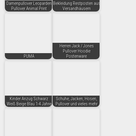
Damenpullover Leoparden
Bekleidung Restposten aus
Pullover Animal Print
Versandhäusern
Herren Jack / Jones
Pullover Hoodie
PUMA
Postenware
Kinder Anzug Schwarz
Schuhe, Jacken, Hosen,
Weiß Beige Blau 1-4 Jahre
Pullover und vieles mehr