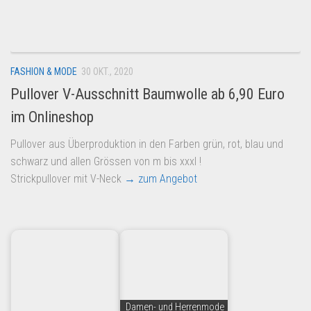
Dropshipping-Produkte
B2B Produkte
Grosshandel
FASHION & MODE
30 OKT., 2020
Amazon
Pullover V-Ausschnitt Baumwolle ab 6,90 Euro
Aldi
im Onlineshop
Lidl
Pullover aus Überproduktion in den Farben grün, rot, blau und
Kostenlos verkaufen
schwarz und allen Grössen von m bis xxxl !
Anmelden
Strickpullover mit V-Neck
→ zum Angebot
Kostenlos Registrieren
Newsletter
Damen- und Herrenmode