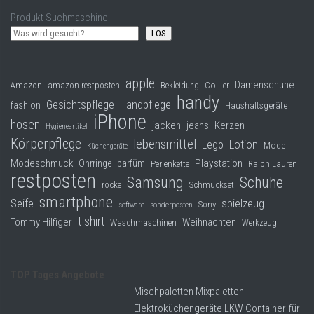
Produkt Suchmaschine
LOS
apple
Damenschuhe
Collier
Amazon
amazon restposten
Bekleidung
handy
Gesichtspflege
Handpflege
fashion
Haushaltsgeräte
iPhone
hosen
jacken
jeans
Kerzen
Hygieneartikel
Körperpflege
lebensmittel
Lego
Lotion
Mode
Küchengeräte
Modeschmuck
Playstation
Ohrringe
parfüm
Perlenkette
Ralph Lauren
restposten
Samsung
Schuhe
röcke
Schmuckset
smartphone
Seife
spielzeug
Sony
software
sonderposten
t shirt
Tommy Hilfiger
Weihnachten
Waschmaschinen
Werkzeug
TOP Tages Angebote
Mischpaletten Mixpaletten
Elektroküchengeräte LKW Container für