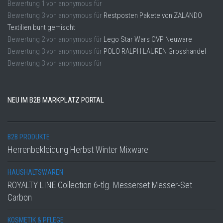
Bewertung
1
von
anonymous
für
Bewertung
3
von
anonymous
für
Restposten Pakete von ZALANDO
Textilien bunt gemischt
Bewertung
2
von
anonymous
für
Lego Star Wars OVP Neuware
Bewertung
3
von
anonymous
für
POLO RALPH LAUREN Grosshandel
Bewertung
3
von
anonymous
für
NEU IM B2B MARKPLATZ PORTAL
B2B PRODUKTE
Herrenbekleidung Herbst Winter Mixware
HAUSHALTSWAREN
ROYALTY LINE Collection 6-tlg. Messerset Messer-Set
Carbon
KOSMETIK & PFLEGE