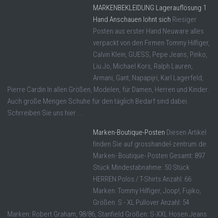
MARKENBEKLEIDUNG Lagerauflösung 1
Hand Anschauen lohnt sich
Riesiger
Posten aus erster Hand Neuware alles
verpackt von den Firmen Tommy Hilfiger,
Calvin Klein, GUESS, Pepe Jeans, Pinko,
Liu Jo, Michael Kors, Ralph Lauren,
Armani, Gant, Napapijri, Karl Lagerfeld,
Pierre Cardin In allen Größen, Modelen, für Damen, Herren und Kinder.
Auch große Mengen Schuhe für den täglich Bedarf sind dabei.
Schrreiben Sie uns hier ...
Marken-Boutique-Posten
Diesen Artikel
finden Sie auf grosshandel-zentrum.de
Marken- Boutique- Posten Gesamt: 897
Stück Mindestabnahme: 50 Stück
HERREN Polos / T-Shirts Anzahl: 66
Marken: Tommy Hilfiger, Joop!, Fujiko,
Größen: S - XL Pullover Anzahl: 54
Marken: Robert Graham, 98/86, Stanfield Größen: S-XXL Hosen Jeans