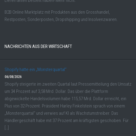
Lieferranten bestellt haben! Mehr nicht.
B2B Online Marktplatz mit Produkten aus den Grosshandel,
Restposten, Sonderposten, Dropshipping und Insolvenzwaren.
NACHRICHTEN AUS DER WIRTSCHAFT
Shopify hatte ein „Monsterquartal“
06/08/2026
Shopify steigerte im zweiten Quartal laut Pressemitteilung den Umsatz
um 34 Prozent auf 3,58 Mrd. Dollar. Das über die Plattform
abgewickelte Handelsvolumen habe 115,57 Mrd. Dollar erreicht, ein
Plus von 32 Prozent. Präsident Harley Finkelstein sprach von einem
„Monsterquartal“ und verwies auf KI als Wachstumstreiber. Das
Händlergeschäft habe mit 37 Prozent am kräftigsten geschoben. Für
[…]