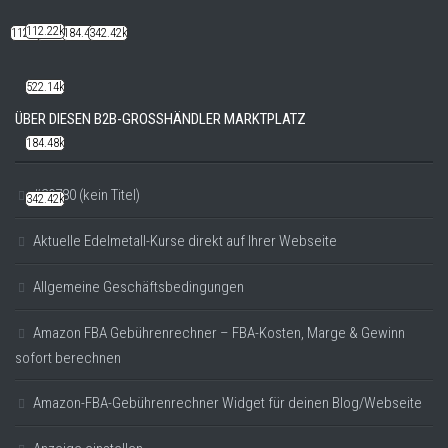
112.22k
112.22k
522.14k
184.48k
342.42k
522.14k
ÜBER DIESEN B2B-GROSSHÄNDLER MARKTPLATZ
184.48k
#20780 (kein Titel)
342.42k
Aktuelle Edelmetall-Kurse direkt auf Ihrer Webseite
Allgemeine Geschäftsbedingungen
Amazon FBA Gebührenrechner – FBA-Kosten, Marge & Gewinn
sofort berechnen
Amazon-FBA-Gebührenrechner Widget für deinen Blog/Webseite