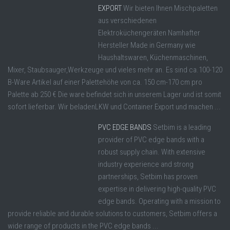
EXPORT
Wir bieten Ihnen Mischpaletten
aus verschiedenen
Elektroküchengeräten Namhafter
Hersteller Made in Germany wie
Haushaltswaren, Küchenmaschinen,
Mixer, Staubsauger,Werkzeuge und vieles mehr an. Es sind ca.100-120
B-Ware Artikel auf einer Palettehöhe von ca. 150 cm-170 cm pro
Palette ab 250 € Die ware befindet sich in unserem Lager und ist somit
sofort lieferbar. Wir beladenLKW und Container Export und machen ...
PVC EDGE BANDS
Setbim is a leading
provider of PVC edge bands with a
robust supply chain. With extensive
industry experience and strong
partnerships, Setbim has proven
expertise in delivering high-quality PVC
edge bands. Operating with a mission to
provide reliable and durable solutions to customers, Setbim offers a
wide range of products in the PVC edge bands ...