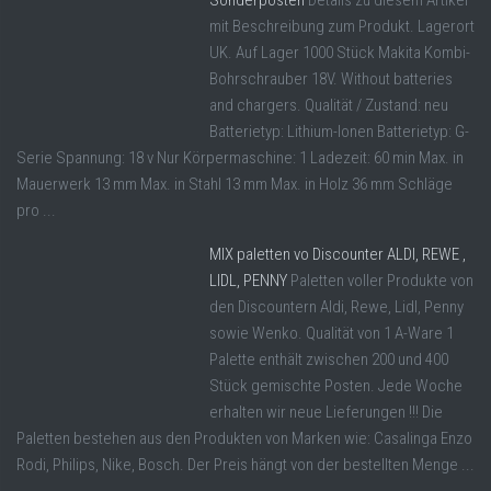
Sonderposten
Details zu diesem Artikel
mit Beschreibung zum Produkt. Lagerort
UK. Auf Lager 1000 Stück Makita Kombi-
Bohrschrauber 18V. Without batteries
and chargers. Qualität / Zustand: neu
Batterietyp: Lithium-Ionen Batterietyp: G-
Serie Spannung: 18 v Nur Körpermaschine: 1 Ladezeit: 60 min Max. in
Mauerwerk 13 mm Max. in Stahl 13 mm Max. in Holz 36 mm Schläge
pro ...
MIX paletten vo Discounter ALDI, REWE ,
LIDL, PENNY
Paletten voller Produkte von
den Discountern Aldi, Rewe, Lidl, Penny
sowie Wenko. Qualität von 1 A-Ware 1
Palette enthält zwischen 200 und 400
Stück gemischte Posten. Jede Woche
erhalten wir neue Lieferungen !!! Die
Paletten bestehen aus den Produkten von Marken wie: Casalinga Enzo
Rodi, Philips, Nike, Bosch. Der Preis hängt von der bestellten Menge ...