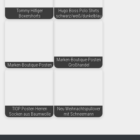
Tommy Hilfiger
Hugo Boss Polo Shirts
Boxershorts
schwarz/weiß/dunkelblau
Marken-Boutique-Posten
Marken-Boutique-Posten
Großhandel
TIOP Posten Herren
Neu Weihnachtspullover
Socken aus Baumwolle
mit Schneemann