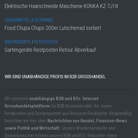
Elektrische Haarschneide Maschiene KONKA KZ-TJ18
LEBENSMITTEL & GETRÄNKE
Food Chupa Chups 200er Lutscherrad sortiert
B2B PRODUKTE
/
RESTPOSTEN
Gartengeräte Restposten Retour Abverkauf
WIR SIND UNABHÄNGIGE PROFIS IM B2B GROSSHANDEL
Wir sind eine
unabhängige B2B und B2c Internet
Grosshandelsplattform
für B2B Neuwaren aller Art, sowie
Restposten und Sonderposten aus Retouren Rückläufer. Regelmäßig
berichten wir hier über
Nachrichten aus Handel, Finanzen-News
sowie Politik und Wirtschaft
. Unsere Wiederverkäufer und
Endverbraucher können unsere B2B und B2c Webseite online