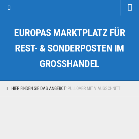
Startseite
EUROPAS MARKTPLATZ FÜR
Kategorien
Auto & Motorrad
REST- & SONDERPOSTEN IM
Drogerie & Tierbedarf
GROSSHANDEL
Fahrzeuge & Transport
Fashion & Mode
Garten & Werkzeug
HIER FINDEN SIE DAS ANGEBOT:
PULLOVER MIT V AUSSCHNITT
Geschäft, Büro & Schreibwaren
Geschenkartikel
Haushaltswaren
Handy und Smartphone
Kosmetik & Pflege