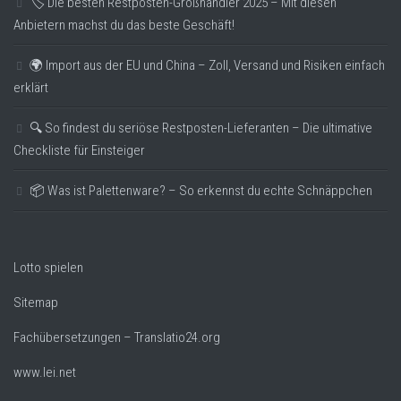
🏷️ Die besten Restposten-Großhändler 2025 – Mit diesen
Anbietern machst du das beste Geschäft!
🌍 Import aus der EU und China – Zoll, Versand und Risiken einfach
erklärt
🔍 So findest du seriöse Restposten-Lieferanten – Die ultimative
Checkliste für Einsteiger
📦 Was ist Palettenware? – So erkennst du echte Schnäppchen
Lotto spielen
Sitemap
Fachübersetzungen – Translatio24.org
www.lei.net