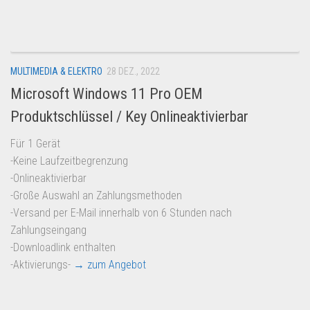
Dropshipping-Produkte
B2B Produkte
Grosshandel
MULTIMEDIA & ELEKTRO
28 DEZ., 2022
Amazon
Microsoft Windows 11 Pro OEM
Aldi
Produktschlüssel / Key Onlineaktivierbar
Lidl
Für 1 Gerät
Kostenlos verkaufen
-Keine Laufzeitbegrenzung
Anmelden
-Onlineaktivierbar
-Große Auswahl an Zahlungsmethoden
Kostenlos Registrieren
-Versand per E-Mail innerhalb von 6 Stunden nach
Newsletter
Zahlungseingang
-Downloadlink enthalten
-Aktivierungs-
→ zum Angebot