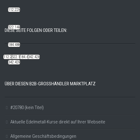
112.22k
522.14k
DIESE SEITE FOLGEN ODER TEILEN:
184.48k
112.22k
522.14k
184.48k
342.42k
342.42k
ÜBER DIESEN B2B-GROSSHÄNDLER MARKTPLATZ
#20780 (kein Titel)
Aktuelle Edelmetall-Kurse direkt auf Ihrer Webseite
Allgemeine Geschäftsbedingungen