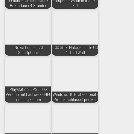
Teelichter Großer Posten
Pampers - Windeln made in
Brenndauer 4 Stunden
E.U.
Nokia Lumia 520
100 Stck. Halogenstifte GU
Smartphone
4.0, 20 Watt
Playstation 5 PS5 Disk
Version mit Laufwerk - NEU
Windows 10 Professional -
günstig kaufen
Produktschlüssel per Mail