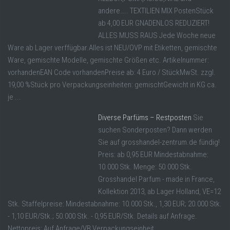
andere….. TEXTILIEN MIX PostenStück
ab 4,00 EUR GNADENLOS REDUZIERT!
ALLES MUSS RAUS Jede Woche neue
Ware ab Lager verffügbar.Alles ist NEU/OVP mit Etiketten, gemischte
Ware, gemischte Modelle, gemischte Größen etc. Artikelnummer:
vorhandenEAN Code vorhandenPreise ab: 4 Euro / StückMwSt. zzgl.
19,00 %Stück pro Verpackungseinheiten: gemischtGewicht in KG ca.
je ...
Diverse Parfüms – Restposten
Sie
suchen Sonderposten? Dann werden
Sie auf grosshandel-zentrum.de fündig!
Preis: ab 0,95 EUR Mindestabnahme:
10.000 Stk. Menge: 50.000 Stk.
Grosshandel Parfum - made in France,
Kollektion 2013, ab Lager Holland, VE=12
Stk. Staffelpreise: Mindestabnahme: 10.000 Stk., 1,30 EUR; 20.000 Stk.
- 1,10 EUR/Stk.; 50.000 Stk. - 0,95 EUR/Stk. Details auf Anfrage.
Nettopreis: Auf Anfrage/VB Verpackungseinheit ...