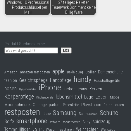
Windows 10 Professional
27 teiliges Raketen
– Produktschlüssel per
Feuerwerk Sortiment keine
Mail
Billig Ware
Produkt Suchmaschine
LOS
apple
Damenschuhe
Collier
Amazon
amazon restposten
Bekleidung
handy
Gesichtspflege
Handpflege
fashion
Haushaltsgeräte
iPhone
hosen
jacken
jeans
Kerzen
Hygieneartikel
Körperpflege
lebensmittel
Lego
Lotion
Mode
Küchengeräte
Modeschmuck
Playstation
Ohrringe
parfüm
Perlenkette
Ralph Lauren
restposten
Samsung
Schuhe
röcke
Schmuckset
smartphone
Seife
spielzeug
Sony
software
sonderposten
t shirt
Tommy Hilfiger
Weihnachten
Waschmaschinen
Werkzeug