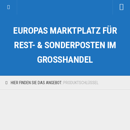
Startseite
EUROPAS MARKTPLATZ FÜR
Kategorien
Auto & Motorrad
REST- & SONDERPOSTEN IM
Drogerie & Tierbedarf
GROSSHANDEL
Fahrzeuge & Transport
Fashion & Mode
Garten & Werkzeug
HIER FINDEN SIE DAS ANGEBOT:
PRODUKTSCHLÜSSEL
Geschäft, Büro & Schreibwaren
Geschenkartikel
Haushaltswaren
Handy und Smartphone
Kosmetik & Pflege