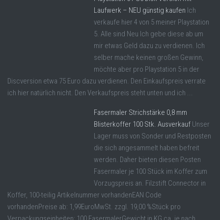
Laufwerk – NEU günstig kaufen
Ich
verkaufe hier 4 von 5 meiner Playstation
5. Alle sind Neu Ich gebe diese ab um
mir etwas Geld dazu zu verdienen. Ich
selber mache keinen großen Gewinn,
möchte aber pro Playstation 5 in der
Discversion etwa 75 Euro dazu verdienen. Den Einkaufspreis verrate
ich hier natürlich nicht. Den Verkaufspreis steht unten und ich ...
Fasermaler Strichstärke 0,8 mm
Blisterkoffer 100 Stk. Ausverkauf
Unser
Lager muss von Sonder und Restposten
die sich angesammelt haben befreit
werden. Daher bieten diesen Posten
Fasermaler je 100 Stück im Koffer zum
Vorzugspreis an. Filzstift Connector in
Koffer, 100-teilig Artikelnummer vorhandenEAN Code
vorhandenPreise ab: 1,99EuroMwSt. zzgl. 19,00 %Stück pro
Verpackungseinheiten: 100 FasermalerGewicht in KG ca. je nach