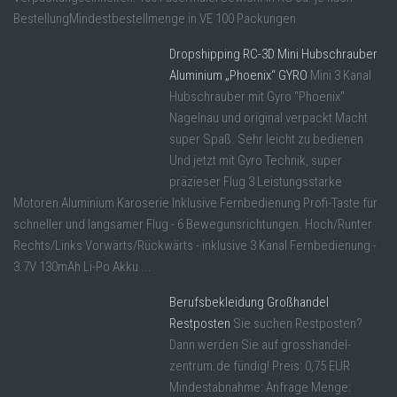
BestellungMindestbestellmenge in VE 100 Packungen
Dropshipping RC-3D Mini Hubschrauber
Aluminium „Phoenix“ GYRO
Mini 3 Kanal
Hubschrauber mit Gyro "Phoenix"
Nagelnau und original verpackt Macht
super Spaß. Sehr leicht zu bedienen
Und jetzt mit Gyro Technik, super
präzieser Flug 3 Leistungsstarke
Motoren Aluminium Karoserie Inklusive Fernbedienung Profi-Taste für
schneller und langsamer Flug - 6 Bewegunsrichtungen. Hoch/Runter
Rechts/Links Vorwärts/Rückwärts - inklusive 3 Kanal Fernbedienung -
3.7V 130mAh Li-Po Akku ...
Berufsbekleidung Großhandel
Restposten
Sie suchen Restposten?
Dann werden Sie auf grosshandel-
zentrum.de fündig! Preis: 0,75 EUR
Mindestabnahme: Anfrage Menge: