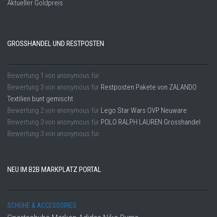
Aktueller Goldpreis
GROSSHANDEL UND RESTPOSTEN
Bewertung
1
von
anonymous
für
Bewertung
3
von
anonymous
für
Restposten Pakete von ZALANDO
Textilien bunt gemischt
Bewertung
2
von
anonymous
für
Lego Star Wars OVP Neuware
Bewertung
3
von
anonymous
für
POLO RALPH LAUREN Grosshandel
Bewertung
3
von
anonymous
für
NEU IM B2B MARKPLATZ PORTAL
SCHUHE & ACCESSOIRES