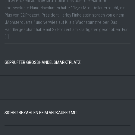
um 34 Prozent auf 3,58 Mrd. Dollar. Das über die Plattform
abgewickelte Handelsvolumen habe 115,57 Mrd. Dollar erreicht, ein
Plus von 32 Prozent. Präsident Harley Finkelstein sprach von einem
„Monsterquartal“ und verwies auf KI als Wachstumstreiber. Das
Händlergeschäft habe mit 37 Prozent am kräftigsten geschoben. Für
[…]
GEPRÜFTER GROSSHANDELSMARKTPLATZ
SICHER BEZAHLEN BEIM VERKÄUFER MIT: