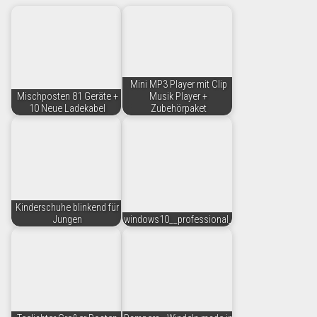
Mini MP3 Player mit Clip
Mischposten 81 Geräte +
Musik Player +
10 Neue Ladekabel
Zubehörpaket
Kinderschuhe blinkend für
Jungen
windows10__professional_produktschluessel