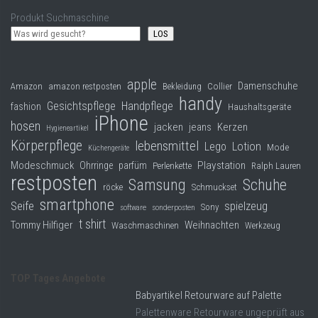
Produkt Suchmaschine
LOS
apple
Damenschuhe
Collier
Amazon
amazon restposten
Bekleidung
handy
Gesichtspflege
Handpflege
fashion
Haushaltsgeräte
iPhone
hosen
jacken
jeans
Kerzen
Hygieneartikel
Körperpflege
lebensmittel
Lego
Lotion
Mode
Küchengeräte
Modeschmuck
Playstation
Ohrringe
parfüm
Perlenkette
Ralph Lauren
restposten
Samsung
Schuhe
röcke
Schmuckset
smartphone
Seife
spielzeug
Sony
software
sonderposten
t shirt
Tommy Hilfiger
Weihnachten
Waschmaschinen
Werkzeug
TOP Tages Angebote
Babyartikel Retourware auf Palette
Palettenware Retourware ungeprüft aus