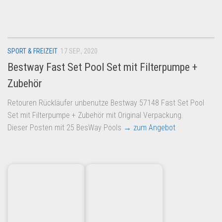
Dropshipping-Produkte
B2B Produkte
Grosshandel
SPORT & FREIZEIT
17 SEP., 2020
Amazon
Bestway Fast Set Pool Set mit Filterpumpe +
Aldi
Zubehör
Lidl
Retouren Rückläufer unbenutze Bestway 57148 Fast Set Pool
Kostenlos verkaufen
Set mit Filterpumpe + Zubehör mit Original Verpackung.
Anmelden
Dieser Posten mit 25 BesWay Pools
→ zum Angebot
Kostenlos Registrieren
Newsletter