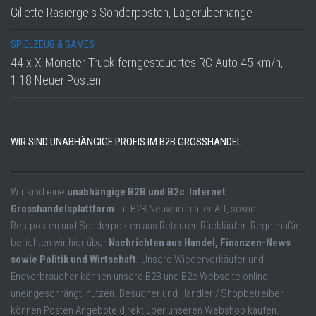
Gillette Rasiergels Sonderposten, Lagerüberhänge
SPIELZEUG & GAMES
44 x X-Monster Truck ferngesteuertes RC Auto 45 km/h,
1:18 Neuer Posten
WIR SIND UNABHÄNGIGE PROFIS IM B2B GROSSHANDEL
Wir sind eine
unabhängige B2B und B2c Internet
Grosshandelsplattform
für B2B Neuwaren aller Art, sowie
Restposten und Sonderposten aus Retouren Rückläufer. Regelmäßig
berichten wir hier über
Nachrichten aus Handel, Finanzen-News
sowie Politik und Wirtschaft
. Unsere Wiederverkäufer und
Endverbraucher können unsere B2B und B2c Webseite online
uneingeschrängt nutzen. Besucher und Händler / Shopbetreiber
können Posten Angebote direkt über unseren Webshop kaufen.