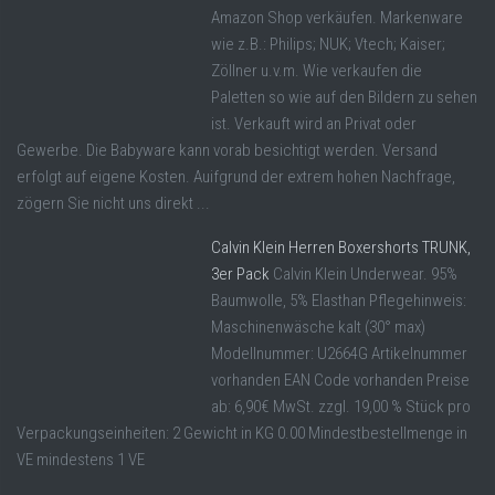
Amazon Shop verkäufen. Markenware
wie z.B.: Philips; NUK; Vtech; Kaiser;
Zöllner u.v.m. Wie verkaufen die
Paletten so wie auf den Bildern zu sehen
ist. Verkauft wird an Privat oder
Gewerbe. Die Babyware kann vorab besichtigt werden. Versand
erfolgt auf eigene Kosten. Auifgrund der extrem hohen Nachfrage,
zögern Sie nicht uns direkt ...
Calvin Klein Herren Boxershorts TRUNK,
3er Pack
Calvin Klein Underwear. 95%
Baumwolle, 5% Elasthan Pflegehinweis:
Maschinenwäsche kalt (30° max)
Modellnummer: U2664G Artikelnummer
vorhanden EAN Code vorhanden Preise
ab: 6,90€ MwSt. zzgl. 19,00 % Stück pro
Verpackungseinheiten: 2 Gewicht in KG 0.00 Mindestbestellmenge in
VE mindestens 1 VE