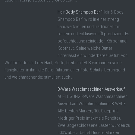
Läden. Preis je VE (60 Paar): 84,00 EUR ...
Hair Body Shampoo Bar
"Hair & Body
Shampoo Bar" wird in einer streng
handwerklichen und traditionell mit
reinem und exklusivem Öl produziert. Es
befeuchtet und reinigt den Körper und
Kopfhaut. Seine weiche Butter
hinterlässt ein wunderbares Gefühl von
Wohlbefinden auf der Haut,.Seife, bleibt mit ALS vorhanden seine
Fähigkeiten in ihm, die Durchführung einer Foto-Schutz, beruhigend
und weichmachende; stimuliert auch ...
B-Ware Waschmaschinen Ausverkauf
AUFLÖSUNG B-Ware Waschmaschinen
Ausverkauf Waschmaschinen B-WARE.
Alle besten Marken, 100% geprüft.
Niedriger Preis (maximale Rendite).
Zwei abgeschlossene Lasten wurden zu
100% überarbeitet Unsere Marken: