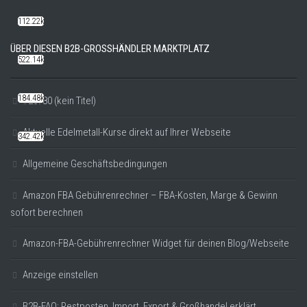
112.22k
ÜBER DIESEN B2B-GROSSHÄNDLER MARKTPLATZ
522.14k
184.48k
#20780 (kein Titel)
Aktuelle Edelmetall-Kurse direkt auf Ihrer Webseite
342.42k
Allgemeine Geschäftsbedingungen
Amazon FBA Gebührenrechner – FBA-Kosten, Marge & Gewinn
sofort berechnen
Amazon-FBA-Gebührenrechner Widget für deinen Blog/Webseite
Anzeige einstellen
B2B-FAQ: Restposten, Import, Export & Großhandel erklärt