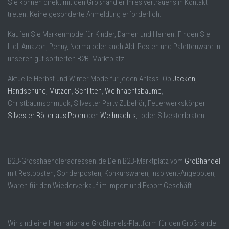
Sie können direkt mit den Großhändler Ihres vertrauens in Kontakt
treten. Keine gesonderte Anmeldung erforderlich.
Kaufen Sie Markenmode für Kinder, Damen und Herren. Finden Sie
Lidl, Amazon, Penny, Norma oder auch Aldi Posten und Palettenware in
unseren gut sortierten B2B Marktplatz.
Aktuelle Herbst und Winter Mode für jeden Anlass. Ob
Jacken
,
Handschuhe
,
Mützen
,
Schlitten
,
Weihnachtsbäume
,
Christbaumschmuck, Silvester Party Zubehör, Feuerwerkskörper
Silvester Böller aus Polen
den
Weihnachts
,- oder Silvesterbraten.
B2B-Grosshaendleradressen.de Dein B2B-Marktplatz vom
Großhandel
mit Restposten, Sonderposten, Konkurswaren, Insolvent-Angeboten,
Waren für den Wiederverkauf im Import und Export Geschäft.
Wir sind eine Internationale Großhanels-Plattform für den Großhandel