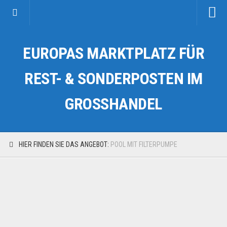
Startseite
EUROPAS MARKTPLATZ FÜR
Kategorien
Auto & Motorrad
REST- & SONDERPOSTEN IM
Drogerie & Tierbedarf
GROSSHANDEL
Fahrzeuge & Transport
Fashion & Mode
Garten & Werkzeug
HIER FINDEN SIE DAS ANGEBOT:
POOL MIT FILTERPUMPE
Geschäft, Büro & Schreibwaren
Geschenkartikel
Haushaltswaren
Handy und Smartphone
Kosmetik & Pflege