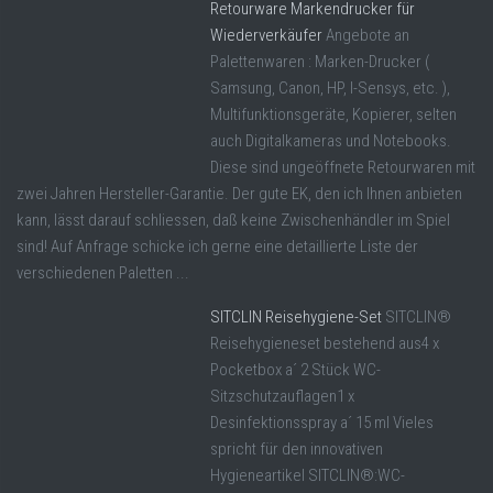
Retourware Markendrucker für
Wiederverkäufer
Angebote an
Palettenwaren : Marken-Drucker (
Samsung, Canon, HP, I-Sensys, etc. ),
Multifunktionsgeräte, Kopierer, selten
auch Digitalkameras und Notebooks.
Diese sind ungeöffnete Retourwaren mit
zwei Jahren Hersteller-Garantie. Der gute EK, den ich Ihnen anbieten
kann, lässt darauf schliessen, daß keine Zwischenhändler im Spiel
sind! Auf Anfrage schicke ich gerne eine detaillierte Liste der
verschiedenen Paletten ...
SITCLIN Reisehygiene-Set
SITCLIN®
Reisehygieneset bestehend aus4 x
Pocketbox a´ 2 Stück WC-
Sitzschutzauflagen1 x
Desinfektionsspray a´ 15 ml Vieles
spricht für den innovativen
Hygieneartikel SITCLIN®:WC-