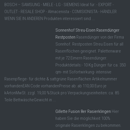
BOSCH – SAMSUNG - MIELE - LG - SIEMENS Ideal für: - EXPORT -
OUTLET - RESALE SHOP - Almacenista - COMISIONISTA - HÄNDLER
WENN SIE IN ANDEREN Produkten interessiert sind ...
Sonnenhof Streu-Eisen Rasendünger
Restposten
Rasendünger von der Firma
Sonnhof. Restposten Streu Eisen für all
Rasenflöchen geeignet. Palettenware
mit je 72 Eimern Rasendünger.
Produktdetails:- 10 Kg Dünger für ca. 350
qm- mit Sofortwirkung- intensive
Rasenpflege- für dichte & sattgrüne Rasenflächen Artikelnummer
vorhandenEAN Code vorhandenPreise ab: ab 110,00 Euro je
kArtonMwSt. zzgl. 19,00 %Stück pro Verpackungseinheiten: ca. 85
Teile BettwäscheGewicht in ...
Gillette Fusion 8er Rasierklingen
Hier
haben Sie die möglichkeit 100%
originale Rasierklingen zu bekommen.