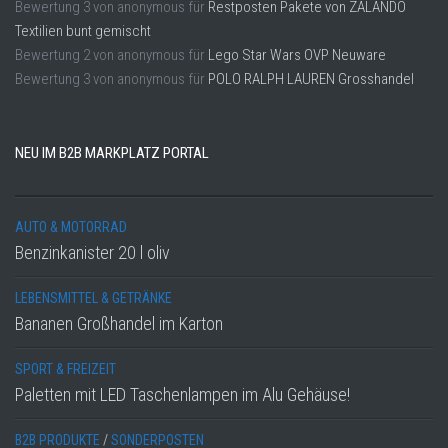
Bewertung
3
von
anonymous
für
Restposten Pakete von ZALANDO
Textilien bunt gemischt
Bewertung
2
von
anonymous
für
Lego Star Wars OVP Neuware
Bewertung
3
von
anonymous
für
POLO RALPH LAUREN Grosshandel
NEU IM B2B MARKPLATZ PORTAL
AUTO & MOTORRAD
Benzinkanister 20 l oliv
LEBENSMITTEL & GETRÄNKE
Bananen Großhandel im Karton
SPORT & FREIZEIT
Paletten mit LED Taschenlampen im Alu Gehäuse!
B2B PRODUKTE
/
SONDERPOSTEN