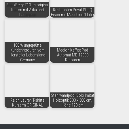
BlackBerry Z10 im original
Karton mit Akku und
Restposten Privat StarQ
Ladegerät
Eiscreme Maschine 1 Liter
100 % ungeprüfte
Kundenretouren vom
Medion Kaffee Pad
Hersteller Lebenslang
Automat MD 12000
Germany
Retouren
Stahlwandpool Solo Imitat
Ralph Lauren T-shirts
Holzoptik 500 x 300 cm,
Kurzarm ORIGINAL
Höhe 120 cm