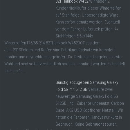
82T Hankook W452
Wir haben 2
Kundenrückläufer dieser Winterreifen
auf Stahlfelge. Unbeschädigte Ware.
Kann sofort genutz werden. Eventuell
vor dem Fahren Luftdruck prüfen. 4x
Stahlfelgen 5,5Jx144x
Winterreifen175/65 R14 82THankook W452DOT aus dem
Jahr 2019Felgen und Reifen sind FabrikneuRadsatz wir komplett
montiertund gewuchtet ausgeliefert.Die Reifen sind nagelneu, erste
Wahl und sind selbstverständlich noch nie montiert worden.Es handelt
sich um 1a ...
Günstig abzugeben Samsung Galaxy
Fold 5G mit 512 GB
Verkaufe zwei
neuwertige Samsung Galaxy Fold 5G
512GB. Incl. Zubehör unbenutzt: Carbon
Case, AKG USB Kopfhörer, Netzteil. Wir
hatten die Faltbaren Handys nur kurz in
Gebrauch. Keine Gebrauchsspuren