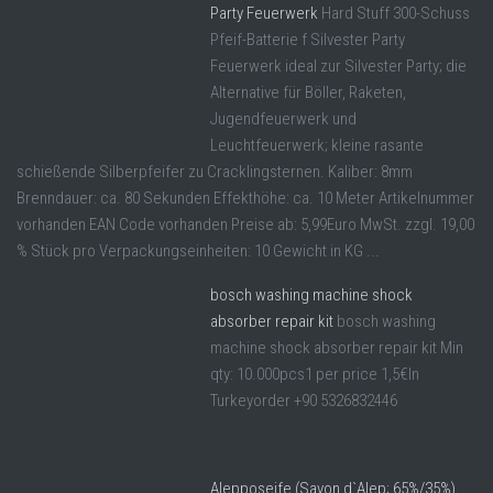
Party Feuerwerk
Hard Stuff 300-Schuss
Pfeif-Batterie f Silvester Party
Feuerwerk ideal zur Silvester Party; die
Alternative für Böller, Raketen,
Jugendfeuerwerk und
Leuchtfeuerwerk; kleine rasante
schießende Silberpfeifer zu Cracklingsternen. Kaliber: 8mm
Brenndauer: ca. 80 Sekunden Effekthöhe: ca. 10 Meter Artikelnummer
vorhanden EAN Code vorhanden Preise ab: 5,99Euro MwSt. zzgl. 19,00
% Stück pro Verpackungseinheiten: 10 Gewicht in KG ...
bosch washing machine shock
absorber repair kit
bosch washing
machine shock absorber repair kit Min
qty: 10.000pcs1 per price 1,5€In
Turkeyorder +90 5326832446
Alepposeife (Savon d`Alep; 65%/35%)