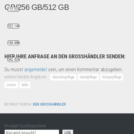
GB/256 GB/512 GB
112.22k
iPhone 12/12 PRO/12 PRO MA...
522.14k
Handy und Smartphone
184.48k
HIER IHRE ANFRAGE AN DEN GROSSHÄNDLER SENDEN:
342.42k
Du musst
angemeldet
sein, um einen Kommentar abzugeben.
weitere Händler Angebote:
Gesichtspflege
Handpflege
Körperpflege
Lotion
Seife
BETREUT DURCH:
DEN GROSSHÄNDLER
·
Produkt Suchmaschine
LOS