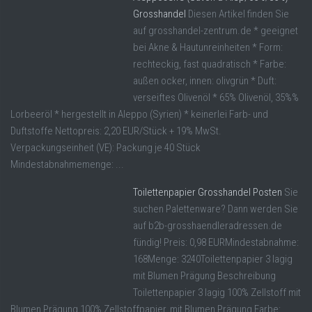
Grosshandel
Diesen Artikel finden Sie
auf grosshandel-zentrum.de * geeignet
bei Akne & Hautunreinheiten * Form:
rechteckig, fast quadratisch * Farbe:
außen ocker, innen: olivgrün * Duft:
verseiftes Olivenöl * 65% Olivenöl, 35%%
Lorbeeröl * hergestellt in Aleppo (Syrien) * keinerlei Farb- und
Duftstoffe Nettopreis: 2,20 EUR/Stück + 19% MwSt.
Verpackungseinheit (VE): Packung je 40 Stück
Mindestabnahmemenge: ...
Toilettenpapier Grosshandel Posten
Sie
suchen Palettenware? Dann werden Sie
auf b2b-grosshaendleradressen.de
fündig! Preis: 0,98 EURMindestabnahme:
168Menge: 3240Toilettenpapier 3 lagig
mit Blumen Prägung Beschreibung
Toilettenpapier 3 lagig 100% Zellstoff mit
Blumen Prägung 100% Zellstoffpapier, mit Blumen Prägung Farbe: