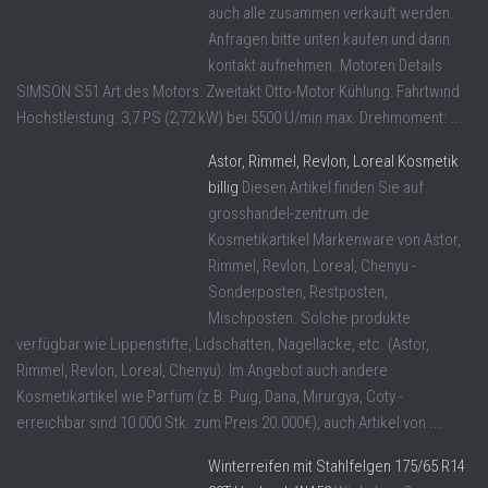
auch alle zusammen verkauft werden.
Anfragen bitte unten kaufen und dann
kontakt aufnehmen. Motoren Details
SIMSON S51 Art des Motors: Zweitakt Otto-Motor Kühlung: Fahrtwind
Höchstleistung: 3,7 PS (2,72 kW) bei 5500 U/min max. Drehmoment: ...
Astor, Rimmel, Revlon, Loreal Kosmetik
billig
Diesen Artikel finden Sie auf
grosshandel-zentrum.de
Kosmetikartikel Markenware von Astor,
Rimmel, Revlon, Loreal, Chenyu -
Sonderposten, Restposten,
Mischposten. Solche produkte
verfügbar wie Lippenstifte, Lidschatten, Nagellacke, etc. (Astor,
Rimmel, Revlon, Loreal, Chenyu). Im Angebot auch andere
Kosmetikartikel wie Parfüm (z.B. Puig, Dana, Mirurgya, Coty -
erreichbar sind 10 000 Stk. zum Preis 20.000€), auch Artikel von ...
Winterreifen mit Stahlfelgen 175/65 R14