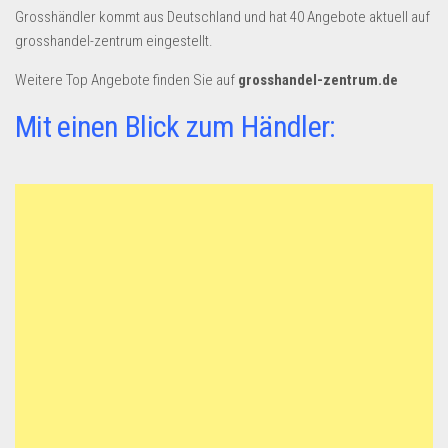
Dropshipping-Produkte
Grosshändler kommt aus Deutschland und hat 40 Angebote aktuell auf
B2B Produkte
grosshandel-zentrum eingestellt.
Grosshandel
Weitere Top Angebote finden Sie auf
grosshandel-zentrum.de
Amazon
Mit einen Blick zum Händler:
Aldi
Lidl
Kostenlos verkaufen
Anmelden
Kostenlos Registrieren
Newsletter