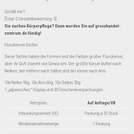
Lebensmittel & Getränke
Gefällt mir?:
Multimedia & Elektro
[Total:
0
Gesamtbewertung:
0
]
Sie suchen Körperpflege? Dann werden Sie auf
grosshandel-
Münzen
zentrum.de
fündig!
Spielzeug & Games
Flusskiesel-Seifen
Schuhe & Accessoires
Diese Seifen haben die Formen und die Farben großer Flusskiesel,
Sport & Freizeit
aber ihr Duft stammt von Gewürzen: Der größte Kiesel duftet nach
Uhren & Schmuck
Nelken, der mittlere nach Salbei und der kleine nach Anis.
Wohnen & Einrichten
10x Nelke 90g, 10x Anis 60g, 10x Salbei 30g
Restposten-Angebote
1 „japanisches“ Display und 30 Geschenkverpackungen.
Restposten für Privatpersonen
Nettopreis:
Auf Anfrage/VB
eBay Restposten kaufen
Verpackungseinheit (VE):
Packung je 30 Stück
Sonderposten-Angebote
Mindestabnahmemenge:
1 Packung
Saison & Eventprodkte