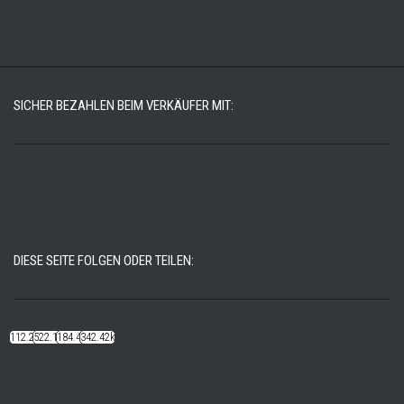
SICHER BEZAHLEN BEIM VERKÄUFER MIT:
DIESE SEITE FOLGEN ODER TEILEN:
112.22k
522.14k
184.48k
342.42k