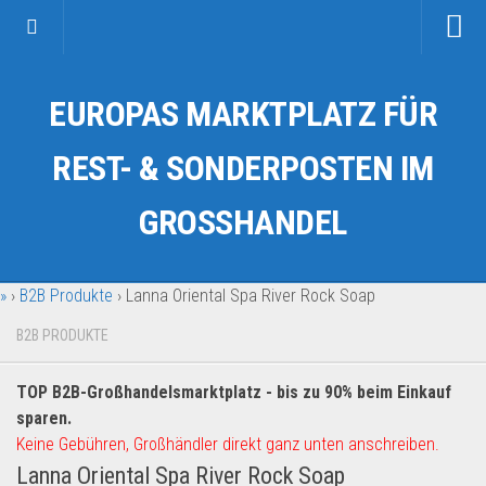
Startseite
EUROPAS MARKTPLATZ FÜR
Kategorien
Auto & Motorrad
REST- & SONDERPOSTEN IM
Drogerie & Tierbedarf
GROSSHANDEL
Fahrzeuge & Transport
Fashion & Mode
»
›
B2B Produkte
›
Lanna Oriental Spa River Rock Soap
Garten & Werkzeug
Geschäft, Büro & Schreibwaren
B2B PRODUKTE
Geschenkartikel
TOP B2B-Großhandelsmarktplatz - bis zu 90% beim Einkauf
Haushaltswaren
sparen.
Handy und Smartphone
Keine Gebühren, Großhändler direkt ganz unten anschreiben.
Lanna Oriental Spa River Rock Soap
Kosmetik & Pflege