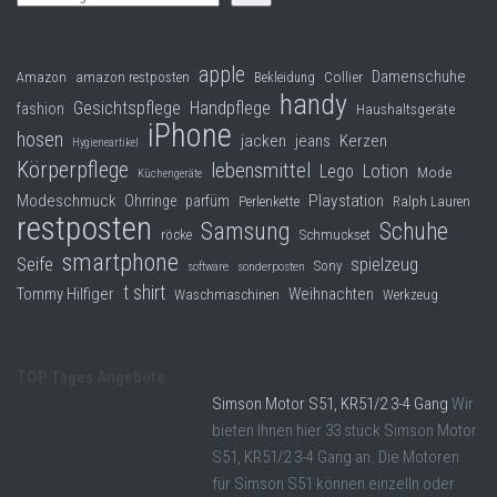
apple
Damenschuhe
Collier
Amazon
amazon restposten
Bekleidung
handy
Gesichtspflege
Handpflege
fashion
Haushaltsgeräte
iPhone
hosen
jacken
jeans
Kerzen
Hygieneartikel
Körperpflege
lebensmittel
Lego
Lotion
Mode
Küchengeräte
Modeschmuck
Playstation
Ohrringe
parfüm
Perlenkette
Ralph Lauren
restposten
Samsung
Schuhe
röcke
Schmuckset
smartphone
Seife
spielzeug
Sony
software
sonderposten
t shirt
Tommy Hilfiger
Weihnachten
Waschmaschinen
Werkzeug
TOP Tages Angebote
Simson Motor S51, KR51/2 3-4 Gang
Wir
bieten Ihnen hier 33 stück Simson Motor
S51, KR51/2 3-4 Gang an. Die Motoren
für Simson S51 können einzelln oder