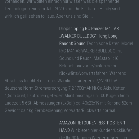
vorhanden. Wir wollten einfach nur wissen was die spannende
Technologietrends im Jahr 2020 sind. Die Faltbaren Handy sind
wirklich geil, sehen toll aus. Aber uns sind Sie ...
Dropshipping RC Panzer M41 A3
„WALKER BULLDOG“ Heng Long -
Rauch&Sound
Technische Daten: Model
R/C M41 A3 WALKER BULLDOG mit
Sound und Rauch. Maßstab 1:16
Beleuchtungvorne/hinten beim
rückwärts/vorwärtsfahren, Während
Abschuss leuchtet ein rotes Warnlicht Ladegerät 7,2V-400mA
deutsche Norm Stromversorgung 7,2 1700mAh Ni-Cd Akku Ketten
4,5cm breit, Laufrollen gefedert Munitionsmagazin 100 Kugeln 6mm
Ladezeit 5-6St. Abmessungen (LxBxH) ca. 40x23x19 mit Kanone 52cm
Gewicht ca.4kg Fernbedienung Vorwärts/Rückwärts normal ...
AMAZON RETOUREN RESTPOSTEN 1.
HAND
Wir bieten hier Kundenrückläufer
die Ihr 30 tägiges Wiederrufsrecht in