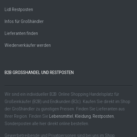
Lidl Restposten
Infos für Großhändler
Lieferanten finden
Wiederverkäufer werden
B2B GROSSHANDEL UND RESTPOSTEN
Wir sind ein individueller B2B Online Shopping Handelsplatz für
Großeinkäufer (B2B) und Endkunden (B2c). Kaufen Sie direkt im Shop
der Großhändler zu günstigen Preisen. Finden Sie Lieferanten aus
Ihrer Region. Finden Sie
Lebensmittel
,
Kleidung
,
Restposten
,
Sonderposten alle hier direkt online bestellen.
Gewerbetreibende und Privatpersonen sind bei uns im Shop