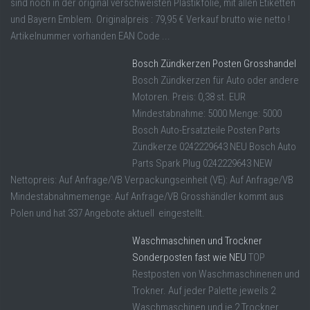
sind noch in der original verschweisten Plastikfolie, mit allen Etiketten
und Bayern Emblem. Originalpreis : 79,95 € Verkauf brutto wie netto !
Artikelnummer vorhanden EAN Code ...
Bosch Zündkerzen Posten Grosshandel
Bosch Zündkerzen für Auto oder andere
Motoren. Preis: 0,38 st. EUR
Mindestabnahme: 5000 Menge: 5000
Bosch Auto-Ersatzteile Posten Parts
Zündkerze 0242229643 NEU Bosch Auto
Parts Spark Plug 0242229643 NEW
Nettopreis: Auf Anfrage/VB Verpackungseinheit (VE): Auf Anfrage/VB
Mindestabnahmemenge: Auf Anfrage/VB Grosshändler kommt aus
Polen und hat 337 Angebote aktuell eingestellt.
Waschmaschinen und Trockner
Sonderposten fast wie NEU
TOP
Restposten von Waschmaschinenen und
Trokner. Auf jeder Palette jeweils 2
Waschmaschinen und je 2 Trockner.