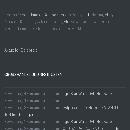
Bei uns
finden Händler Restposten
von Penny,
Lidl
, Norma,
eBay
,
Amazon, Kaufland, Zalando, Netto,
Aldi
sowie vielen weiteren
Versandhandelsketten und Discounter Märkten.
Aktueller Goldpreis
GROSSHANDEL UND RESTPOSTEN
Bewertung
4
von
anonymous
für
Lego Star Wars OVP Neuware
Bewertung
1
von
anonymous
für
Bewertung
3
von
anonymous
für
Restposten Pakete von ZALANDO
Textilien bunt gemischt
Bewertung
2
von
anonymous
für
Lego Star Wars OVP Neuware
Bewertung
3
von
anonymous
für
POLO RALPH LAUREN Grosshandel