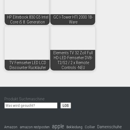
HP Elitebook 830 G5 Intel
GC I-Tower HTI 2000 1B-
Core i5 8. Generation
Ware
Elements TV 32 Zoll Full
HD-LED-Fernseher DVB-
TV Fernseher LED LCD
T2/S2 / 2 x Remote
Discounter Rückläufer
Controls -NEU
Produkt Suchmaschine
LOS
apple
Damenschuhe
Collier
Amazon
amazon restposten
Bekleidung