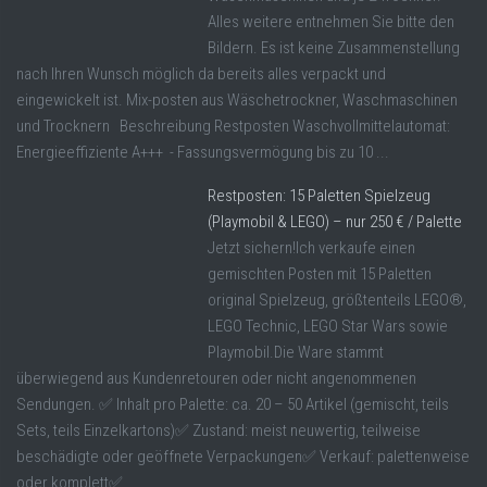
Alles weitere entnehmen Sie bitte den
Bildern. Es ist keine Zusammenstellung
nach Ihren Wunsch möglich da bereits alles verpackt und
eingewickelt ist. Mix-posten aus Wäschetrockner, Waschmaschinen
und Trocknern Beschreibung Restposten Waschvollmittelautomat:
Energieeffiziente A+++ - Fassungsvermögung bis zu 10 ...
Restposten: 15 Paletten Spielzeug
(Playmobil & LEGO) – nur 250 € / Palette
Jetzt sichern!Ich verkaufe einen
gemischten Posten mit 15 Paletten
original Spielzeug, größtenteils LEGO®,
LEGO Technic, LEGO Star Wars sowie
Playmobil.Die Ware stammt
überwiegend aus Kundenretouren oder nicht angenommenen
Sendungen. ✅ Inhalt pro Palette: ca. 20 – 50 Artikel (gemischt, teils
Sets, teils Einzelkartons)✅ Zustand: meist neuwertig, teilweise
beschädigte oder geöffnete Verpackungen✅ Verkauf: palettenweise
oder komplett✅ ...