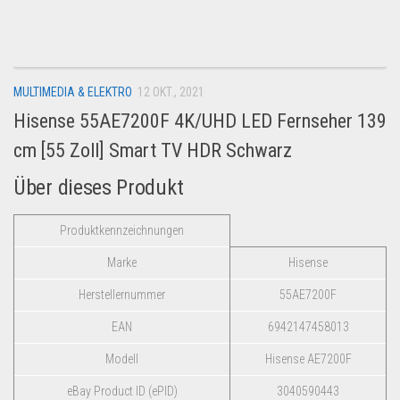
Dropshipping-Produkte
B2B Produkte
Grosshandel
MULTIMEDIA & ELEKTRO
12 OKT., 2021
Amazon
Hisense 55AE7200F 4K/UHD LED Fernseher 139
Aldi
cm [55 Zoll] Smart TV HDR Schwarz
Lidl
Über dieses Produkt
Kostenlos verkaufen
Anmelden
Produktkennzeichnungen
Kostenlos Registrieren
Marke
Hisense
Newsletter
Herstellernummer
55AE7200F
EAN
6942147458013
Modell
Hisense AE7200F
eBay Product ID (ePID)
3040590443