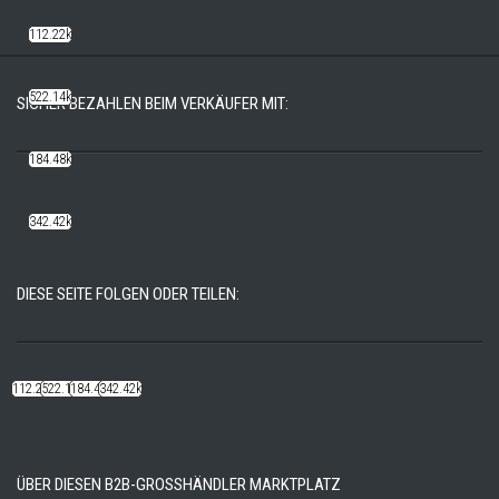
112.22k
522.14k
SICHER BEZAHLEN BEIM VERKÄUFER MIT:
184.48k
342.42k
DIESE SEITE FOLGEN ODER TEILEN:
112.22k
522.14k
184.48k
342.42k
ÜBER DIESEN B2B-GROSSHÄNDLER MARKTPLATZ