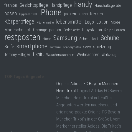
handy
Gesichtspflege
Handpflege
fashion
Haushaltsgeräte
iPhone
hosen
jacken
jeans
Kerzen
Hygieneartikel
Körperpflege
lebensmittel
Lego
Lotion
Mode
Küchengeräte
Modeschmuck
Playstation
Ohrringe
parfüm
Perlenkette
Ralph Lauren
restposten
Samsung
Schuhe
röcke
Schmuckset
smartphone
Seife
spielzeug
Sony
software
sonderposten
t shirt
Tommy Hilfiger
Weihnachten
Waschmaschinen
Werkzeug
TOP Tages Angebote
Original Adidas FC Bayern München
Heim Trikot
Original Adidas FC Bayern
München Heim Trikot in L Fußball
Angeboten werden nagelneue und
originalverpackte Original FC Bayern
München Trikot`s in der Größe L vom
Markenhersteller Adidas. Die Trikot`s