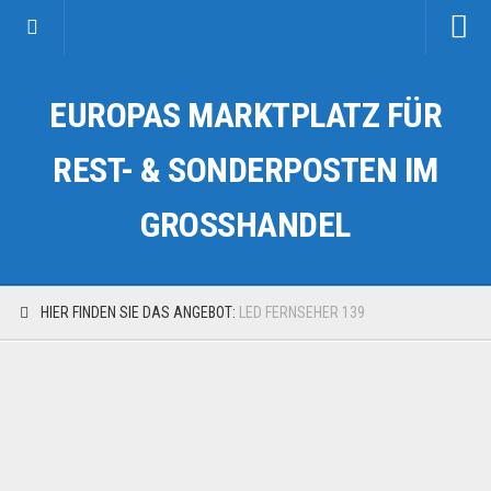
Startseite
EUROPAS MARKTPLATZ FÜR
Kategorien
Auto & Motorrad
REST- & SONDERPOSTEN IM
Drogerie & Tierbedarf
GROSSHANDEL
Fahrzeuge & Transport
Fashion & Mode
Garten & Werkzeug
HIER FINDEN SIE DAS ANGEBOT:
LED FERNSEHER 139
Geschäft, Büro & Schreibwaren
Geschenkartikel
Haushaltswaren
Handy und Smartphone
Kosmetik & Pflege