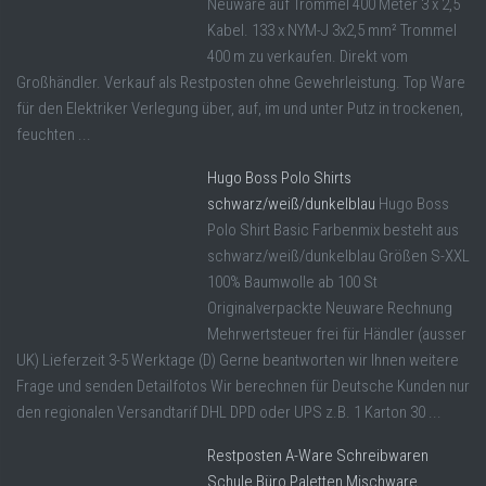
Neuware auf Trommel 400 Meter 3 x 2,5
Kabel. 133 x NYM-J 3x2,5 mm² Trommel
400 m zu verkaufen. Direkt vom
Großhändler. Verkauf als Restposten ohne Gewehrleistung. Top Ware
für den Elektriker Verlegung über, auf, im und unter Putz in trockenen,
feuchten ...
Hugo Boss Polo Shirts
schwarz/weiß/dunkelblau
Hugo Boss
Polo Shirt Basic Farbenmix besteht aus
schwarz/weiß/dunkelblau Größen S-XXL
100% Baumwolle ab 100 St
Originalverpackte Neuware Rechnung
Mehrwertsteuer frei für Händler (ausser
UK) Lieferzeit 3-5 Werktage (D) Gerne beantworten wir Ihnen weitere
Frage und senden Detailfotos Wir berechnen für Deutsche Kunden nur
den regionalen Versandtarif DHL DPD oder UPS z.B. 1 Karton 30 ...
Restposten A-Ware Schreibwaren
Schule Büro Paletten Mischware