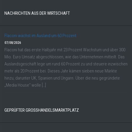
NACHRICHTEN AUS DER WIRTSCHAFT
Flaconi wächst im Ausland um 60 Prozent
07/08/2026
Flaconi hat das erste Halbjahr mit 23 Prozent Wachstum und über 300
Mio. Euro Umsatz abgeschlossen, wie das Unternehmen mitteilt. Das
Auslandsgeschäft lege um rund 60 Prozent zu und steuere inzwischen
mehr als 20 Prozent bei. Dieses Jahr kämen sieben neue Märkte
hinzu, darunter UK, Spanien und Ungarn. Über die neu gegründete
„Media House“ wolle […]
GEPRÜFTER GROSSHANDELSMARKTPLATZ