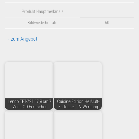
Produkt Hauptmerkmale
Bildwiederholrate
60
→ zum Angebot
Lenco TFT-721 17,8 cm 7
Cuisine Edition Heißluft-
Zoll LCD Fernseher
Fritteuse - TV Werbung