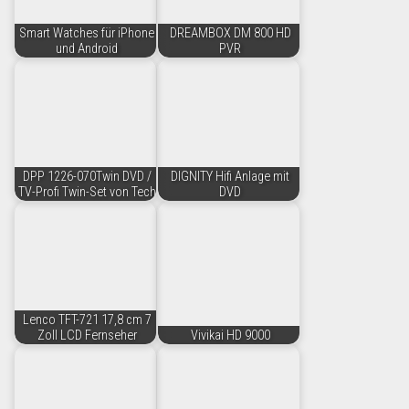
Smart Watches für iPhone
DREAMBOX DM 800 HD
und Android
PVR
DPP 1226-070Twin DVD /
DIGNITY Hifi Anlage mit
TV-Profi Twin-Set von Tech
DVD
Lenco TFT-721 17,8 cm 7
Zoll LCD Fernseher
Vivikai HD 9000