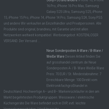
Sony PS5 und andere
iPhone 16, iPhone
16 Pro, iPhone 16 Pro Max, Samsung
Galaxy S25 Ultra, Samsung S25, iPhone
15, iPhone 15 Pro, iPhone 14, iPhone 14 Pro, Samsung S24, Sony PS5
und andere Wir verkaufen an Einzelhändler und Privatpersonen. Alle
Produkte sind original, brandneu, mit Garantie und mit allen
Netzwerken weltweit kompatibel. Werbeangebot: KOSTENLOSER
VERSAND. Der Versand ...
Neue Sonderposten A-Ware / B-Ware /
Weiße Ware
Diesen Artikel finden Sie
auf grosshandel-zentrum.de Neue
Sonderposten A- / B- Ware Weiße Ware
Preis: 70 EUR / St. Mindestabnahme: 7
Erreichbare Menge: 100 Direkt vom
Elektronikfachgroßhandel in
Deutschland: Hochwertige A– und B– Markenrückläufer in den am
Markt begehrtesten Produktgruppen: Weissware / elektrische
Küchengeräte Die Ware befindet sich in OVP, evtl. leichte