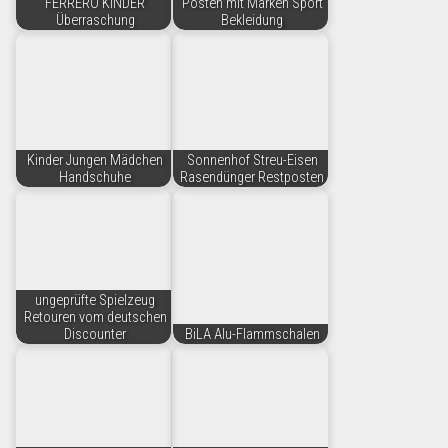
FERRERO KINDER
Posten mit Marken Sport
Überraschung
Bekleidung
Kinder Jungen Mädchen
Sonnenhof Streu-Eisen
Handschuhe
Rasendünger Restposten
ungeprüfte Spielzeug
Retouren vom deutschen
Discounter
BiLA Alu-Flammschalen