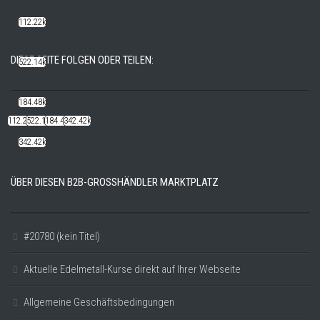
112.22k
DIESE SEITE FOLGEN ODER TEILEN:
522.14k
184.48k
112.22k
522.14k
184.48k
342.42k
342.42k
ÜBER DIESEN B2B-GROSSHÄNDLER MARKTPLATZ
#20780 (kein Titel)
Aktuelle Edelmetall-Kurse direkt auf Ihrer Webseite
Allgemeine Geschäftsbedingungen