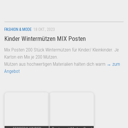
Dropshipping-Produkte
B2B Produkte
Grosshandel
FASHION & MODE
18 OKT., 2023
Amazon
Kinder Wintermützen MIX Posten
Aldi
Mix Posten 200 Stück Wintermützen für Kinder/ Kleinkinder. Je
Lidl
Karton ein Mix je 200 Mützen.
Kostenlos verkaufen
Mützen aus hochwertigen Materialien halten dich warm
→ zum
Angebot
Anmelden
Kostenlos Registrieren
Newsletter