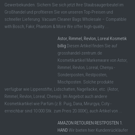
Gewerbekunden. Sichern Sie sich jetzt Ihre Staubsaugerbeutel im
Großhandel und profitieren Sie von unseren Top-Preisen und
schneller Lieferung. Vacuum Cleaner Bags Wholesale – Compatible
with Bosch, Fakir, Phantom & More We offer high-quality ...
Astor, Rimmel, Revlon, Loreal Kosmetik
billig
Diesen Artikel finden Sie auf
grosshandel-zentrum.de
Kosmetikartikel Markenware von Astor,
Rimmel, Revlon, Loreal, Chenyu -
Sonderposten, Restposten,
Mischposten. Solche produkte
verfügbar wie Lippenstifte, Lidschatten, Nagellacke, etc. (Astor,
Rimmel, Revlon, Loreal, Chenyu). Im Angebot auch andere
Kosmetikartikel wie Parfüm (z.B. Puig, Dana, Mirurgya, Coty -
erreichbar sind 10 000 Stk. zum Preis 20.000€), auch Artikel von ...
AMAZON RETOUREN RESTPOSTEN 1.
HAND
Wir bieten hier Kundenrückläufer