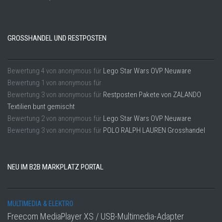
GROSSHANDEL UND RESTPOSTEN
Bewertung
4
von
anonymous
für
Lego Star Wars OVP Neuware
Bewertung
1
von
anonymous
für
Bewertung
3
von
anonymous
für
Restposten Pakete von ZALANDO
Textilien bunt gemischt
Bewertung
2
von
anonymous
für
Lego Star Wars OVP Neuware
Bewertung
3
von
anonymous
für
POLO RALPH LAUREN Grosshandel
NEU IM B2B MARKPLATZ PORTAL
MULTIMEDIA & ELEKTRO
Freecom MediaPlayer XS / USB-Multimedia-Adapter