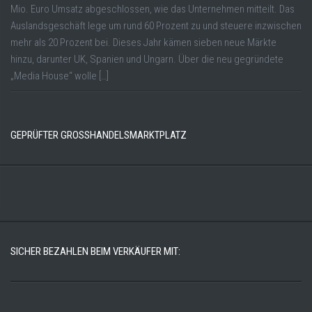
Mio. Euro Umsatz abgeschlossen, wie das Unternehmen mitteilt. Das
Auslandsgeschäft lege um rund 60 Prozent zu und steuere inzwischen
mehr als 20 Prozent bei. Dieses Jahr kämen sieben neue Märkte
hinzu, darunter UK, Spanien und Ungarn. Über die neu gegründete
„Media House“ wolle […]
GEPRÜFTER GROSSHANDELSMARKTPLATZ
SICHER BEZAHLEN BEIM VERKÄUFER MIT: