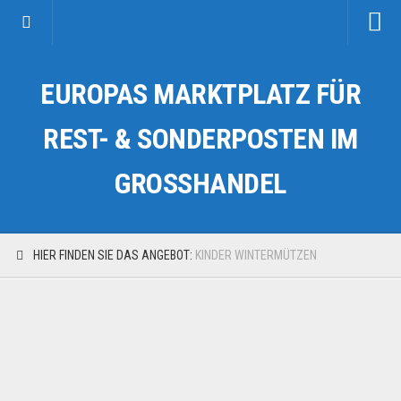
Startseite
EUROPAS MARKTPLATZ FÜR
Kategorien
Auto & Motorrad
REST- & SONDERPOSTEN IM
Drogerie & Tierbedarf
GROSSHANDEL
Fahrzeuge & Transport
Fashion & Mode
Garten & Werkzeug
HIER FINDEN SIE DAS ANGEBOT:
KINDER WINTERMÜTZEN
Geschäft, Büro & Schreibwaren
Geschenkartikel
Haushaltswaren
Handy und Smartphone
Kosmetik & Pflege