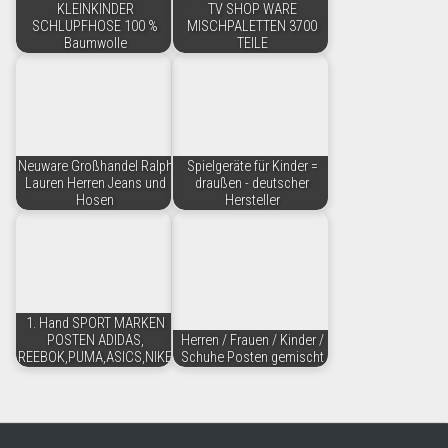
KLEINKINDER
TV SHOP WARE
SCHLUPFHOSE 100 %
MISCHPALETTEN 3700
Baumwolle
TEILE
Neuware Großhandel Ralph
Spielgeräte für Kinder =
Lauren Herren Jeans und
draußen - deutscher
Hosen
Hersteller
1. Hand SPORT MARKEN
POSTEN ADIDAS,
Herren / Frauen / Kinder /
REEBOK,PUMA,ASICS,NIKE
Schuhe Posten gemischt