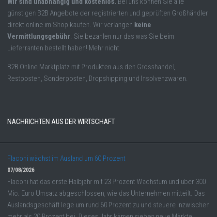
Wir sind unabhängig und kostenlos.
Bei uns können Sie alle
günstigen B2B Angebote der registrierten und geprüften Großhändler
direkt online im Shop kaufen. Wir verlangen
keine
Vermittlungsgebühr
. Sie bezahlen nur das was Sie beim
Lieferranten bestellt haben! Mehr nicht.
B2B Online Marktplatz mit Produkten aus den Grosshandel,
Restposten, Sonderposten, Dropshipping und Insolvenzwaren.
NACHRICHTEN AUS DER WIRTSCHAFT
Flaconi wächst im Ausland um 60 Prozent
07/08/2026
Flaconi hat das erste Halbjahr mit 23 Prozent Wachstum und über 300
Mio. Euro Umsatz abgeschlossen, wie das Unternehmen mitteilt. Das
Auslandsgeschäft lege um rund 60 Prozent zu und steuere inzwischen
mehr als 20 Prozent bei. Dieses Jahr kämen sieben neue Märkte