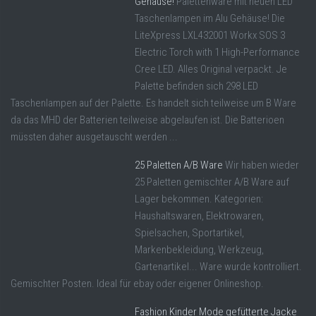
Gehäuse!
Palettenware mit neuen LED
Taschenlampen im Alu Gehäuse! Die
LiteXpress LXL432001 Workx SOS 3
Electric Torch with 1 High-Performance
Cree LED. Alles Original verpackt. Je
Palette befinden sich 298 LED
Taschenlampen auf der Palette. Es handelt sich teilweise um B Ware
da das MHD der Batterien teilweise abgelaufen ist. Die Batterioen
müssten daher ausgetauscht werden ...
25 Paletten A/B Ware
Wir haben wieder
25 Paletten gemischter A/B Ware auf
Lager bekommen. Kategorien:
Haushaltswaren, Elektrowaren,
Spielsachen, Sportartikel,
Markenbekleidung, Werkzeug,
Gartenartikel... Ware wurde kontrolliert.
Gemischter Posten. Ideal für ebay oder eigener Onlineshop.
Fashion Kinder Mode gefütterte Jacke