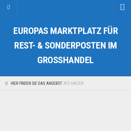
Startseite
EUROPAS MARKTPLATZ FÜR
Kategorien
Auto & Motorrad
REST- & SONDERPOSTEN IM
Drogerie & Tierbedarf
GROSSHANDEL
Fahrzeuge & Transport
Fashion & Mode
Garten & Werkzeug
HIER FINDEN SIE DAS ANGEBOT:
KFZ-HALTER
Geschäft, Büro & Schreibwaren
Geschenkartikel
Haushaltswaren
Handy und Smartphone
Kosmetik & Pflege