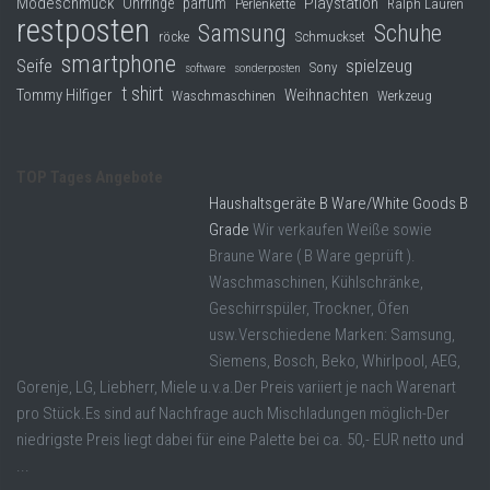
Modeschmuck
Playstation
Ohrringe
parfüm
Perlenkette
Ralph Lauren
restposten
Samsung
Schuhe
röcke
Schmuckset
smartphone
Seife
spielzeug
Sony
software
sonderposten
t shirt
Tommy Hilfiger
Weihnachten
Waschmaschinen
Werkzeug
TOP Tages Angebote
Haushaltsgeräte B Ware/White Goods B
Grade
Wir verkaufen Weiße sowie
Braune Ware ( B Ware geprüft ).
Waschmaschinen, Kühlschränke,
Geschirrspüler, Trockner, Öfen
usw.Verschiedene Marken: Samsung,
Siemens, Bosch, Beko, Whirlpool, AEG,
Gorenje, LG, Liebherr, Miele u.v.a.Der Preis variiert je nach Warenart
pro Stück.Es sind auf Nachfrage auch Mischladungen möglich-Der
niedrigste Preis liegt dabei für eine Palette bei ca. 50,- EUR netto und
...