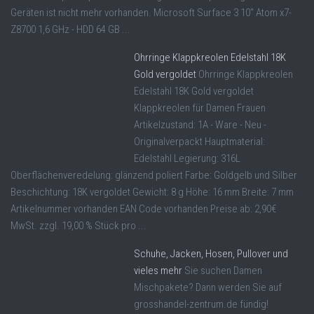
Geräten ist nicht mehr vorhanden. Microsoft Surface 3 10" Atom x7-
Z8700 1,6 GHz - HDD 64 GB ...
Ohrringe Klappkreolen Edelstahl 18K
Gold vergoldet
Ohrringe Klappkreolen
Edelstahl 18K Gold vergoldet
Klappkreolen für Damen Frauen
Artikelzustand: 1A - Ware - Neu -
Originalverpackt Hauptmaterial:
Edelstahl Legierung: 316L
Oberflächenveredelung: glänzend poliert Farbe: Goldgelb und Silber
Beschichtung: 18K vergoldet Gewicht: 8 g Höhe: 16 mm Breite: 7 mm
Artikelnummer vorhanden EAN Code vorhanden Preise ab: 2,90€
MwSt. zzgl. 19,00 % Stück pro ...
Schuhe, Jacken, Hosen, Pullover und
vieles mehr
Sie suchen Damen
Mischpakete? Dann werden Sie auf
grosshandel-zentrum.de fündig!