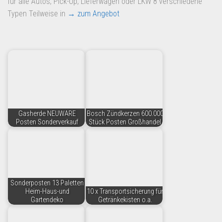
für alle Autos, Pick-Up, Lieferwagen oder LKW 8 verschiedene
Dropshipping-Produkte
Typen Teilweise in
→ zum Angebot
B2B Produkte
Grosshandel
Amazon
Aldi
Lidl
Kostenlos verkaufen
Gasherde NEUWARE
Bosch Zündkerzen 600.000
Posten Sonderverkauf
Stück Posten Großhandel
Anmelden
Kostenlos Registrieren
Newsletter
Sonderposten 13 Paletten
Heim-Haus-und
10 x Transportsicherung für
Gartendeko
Getränkekisten o.a.