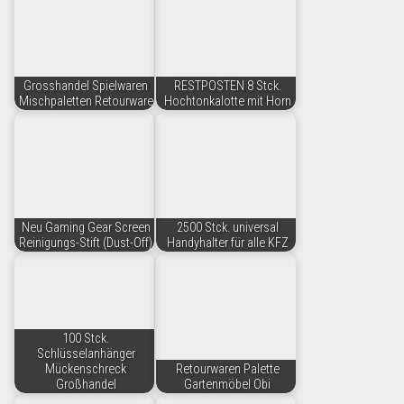
Grosshandel Spielwaren
RESTPOSTEN 8 Stck.
Mischpaletten Retourware
Hochtonkalotte mit Horn
Neu Gaming Gear Screen
2500 Stck. universal
Reinigungs-Stift (Dust-Off)
Handyhalter für alle KFZ
100 Stck.
Schlüsselanhänger
Mückenschreck
Retourwaren Palette
Großhandel
Gartenmöbel Obi