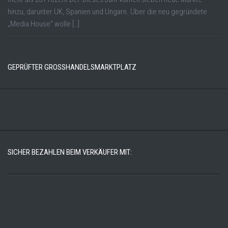
hinzu, darunter UK, Spanien und Ungarn. Über die neu gegründete
„Media House“ wolle […]
GEPRÜFTER GROSSHANDELSMARKTPLATZ
SICHER BEZAHLEN BEIM VERKÄUFER MIT: