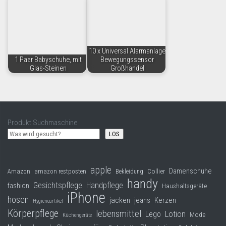
10 x Universal Alarmanlage
1 Paar Babyschuhe, mit
Bewegungssensor
Glas-Steinen
Großhandel
Produkt Suchmaschine
LOS
apple
Damenschuhe
Collier
Amazon
amazon restposten
Bekleidung
handy
Gesichtspflege
Handpflege
fashion
Haushaltsgeräte
iPhone
hosen
jacken
jeans
Kerzen
Hygieneartikel
Körperpflege
lebensmittel
Lego
Lotion
Mode
Küchengeräte