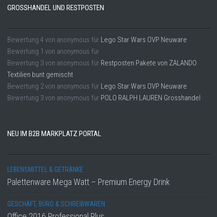
GROSSHANDEL UND RESTPOSTEN
Bewertung
4
von
anonymous
für
Lego Star Wars OVP Neuware
Bewertung
1
von
anonymous
für
Bewertung
3
von
anonymous
für
Restposten Pakete von ZALANDO
Textilien bunt gemischt
Bewertung
2
von
anonymous
für
Lego Star Wars OVP Neuware
Bewertung
3
von
anonymous
für
POLO RALPH LAUREN Grosshandel
NEU IM B2B MARKPLATZ PORTAL
LEBENSMITTEL & GETRÄNKE
Palettenware Mega Watt – Premium Energy Drink
GESCHÄFT, BÜRO & SCHREIBWAREN
Office 2016 Professional Plus