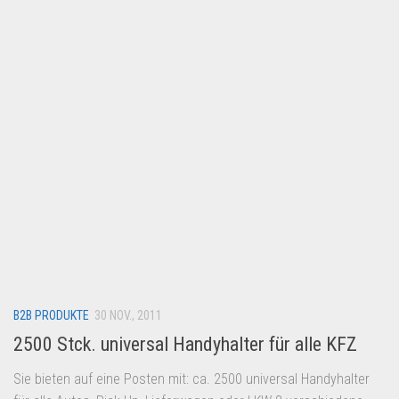
Lebensmittel & Getränke
Multimedia & Elektro
Münzen
Spielzeug & Games
Schuhe & Accessoires
Sport & Freizeit
Uhren & Schmuck
Wohnen & Einrichten
Restposten-Angebote
Restposten für Privatpersonen
B2B PRODUKTE
eBay Restposten kaufen
30 NOV., 2011
2500 Stck. universal Handyhalter für alle KFZ
Sonderposten-Angebote
Saison & Eventprodkte
Sie bieten auf eine Posten mit: ca. 2500 universal Handyhalter