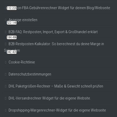
Amazon-FBA-Gebührenrechner Widget für deinen Blog/Webseite
112.22k
Anzeige einstellen
522.14k
B2B-FAQ: Restposten, Import, Export & Großhandel erklärt
184.48k
B2B-Restposten-Kalkulator: So berechnest du deine Marge in
Sekunden
342.42k
Cookie-Richtlinie
Datenschutzbestimmungen
DHL Paketgrößen-Rechner – Maße & Gewicht schnell prüfen
DHL-Versandrechner Widget für die eigene Website.
Dropshipping-Margenrechner-Widget für die eigene Webseite