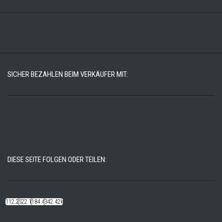
SICHER BEZAHLEN BEIM VERKÄUFER MIT:
DIESE SEITE FOLGEN ODER TEILEN:
112.22k
522.14k
184.48k
342.42k