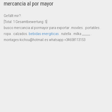
mercancia al por mayor
Lebensmittel & Getränke
Multimedia & Elektro
Gefällt mir?:
[Total:
1
Gesamtbewertung:
5
]
Münzen
busco mercancia al pormayor para exportar .moviles . portatiles .
Spielzeug & Games
ropa . calzados.
bebidas energiticas
. nutella . milka ,,,,,,,,,,, .
Schuhe & Accessoires
montages-kichou@hotmail.es whatsapp +34658113153
Sport & Freizeit
Uhren & Schmuck
Wohnen & Einrichten
Restposten-Angebote
Restposten für Privatpersonen
eBay Restposten kaufen
Sonderposten-Angebote
Saison & Eventprodkte