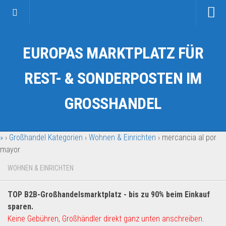
Startseite
EUROPAS MARKTPLATZ FÜR
Kategorien
Auto & Motorrad
REST- & SONDERPOSTEN IM
Drogerie & Tierbedarf
GROSSHANDEL
Fahrzeuge & Transport
Fashion & Mode
»
›
Großhandel Kategorien
›
Wohnen & Einrichten
›
mercancia al por
Garten & Werkzeug
mayor
Geschäft, Büro & Schreibwaren
WOHNEN & EINRICHTEN
Geschenkartikel
Haushaltswaren
TOP B2B-Großhandelsmarktplatz - bis zu 90% beim Einkauf
Handy und Smartphone
sparen.
Keine Gebühren, Großhändler direkt ganz unten anschreiben.
Kosmetik & Pflege