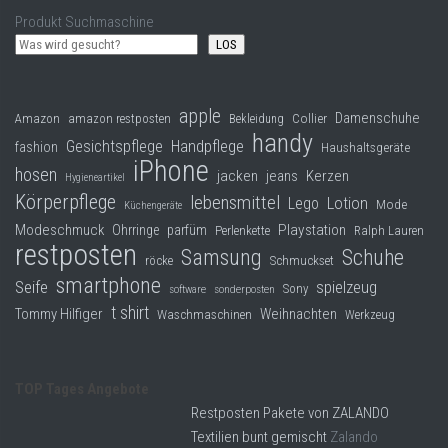
Produkt Suchmaschine
LOS
apple
Damenschuhe
Collier
Amazon
amazon restposten
Bekleidung
handy
Gesichtspflege
Handpflege
fashion
Haushaltsgeräte
iPhone
hosen
jacken
jeans
Kerzen
Hygieneartikel
Körperpflege
lebensmittel
Lego
Lotion
Mode
Küchengeräte
Modeschmuck
Playstation
Ohrringe
parfüm
Perlenkette
Ralph Lauren
restposten
Samsung
Schuhe
röcke
Schmuckset
smartphone
Seife
spielzeug
Sony
software
sonderposten
t shirt
Tommy Hilfiger
Weihnachten
Waschmaschinen
Werkzeug
TOP Tages Angebote
Restposten Pakete von ZALANDO
Textilien bunt gemischt
Zalando