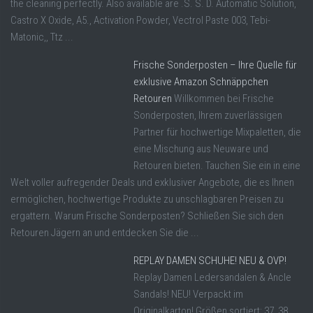
the cleaning perfectly. Also available are .S. S. D. Automatic Solution,
Castro X Oxide, A5., Activation Powder, Vectrol Paste 003, Tebi-
Matonic,, Ttz ...
Frische Sonderposten – Ihre Quelle für
exklusive Amazon Schnäppchen
Retouren
Willkommen bei Frische
Sonderposten, Ihrem zuverlässigen
Partner für hochwertige Mixpaletten, die
eine Mischung aus Neuware und
Retouren bieten. Tauchen Sie ein in eine
Welt voller aufregender Deals und exklusiver Angebote, die es Ihnen
ermöglichen, hochwertige Produkte zu unschlagbaren Preisen zu
ergattern. Warum Frische Sonderposten? Schließen Sie sich den
Retouren Jägern an und entdecken Sie die ...
REPLAY DAMEN SCHUHE! NEU & OVP!
Replay Damen Ledersandalen & Ancle
Sandals! NEU! Verpackt im
Originalkarton! Größen sortiert: 37, 38,