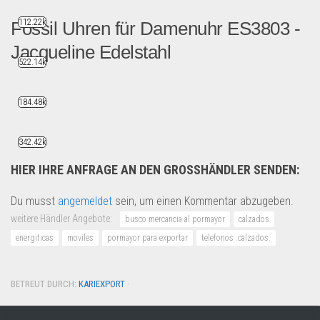
112.22k
Fossil Uhren für Damenuhr ES3803 -
Jacqueline Edelstahl
522.14k
Arikelbeschreibung: Fossil ...
Uhren & Schmuck
184.48k
342.42k
HIER IHRE ANFRAGE AN DEN GROSSHÄNDLER SENDEN:
Du musst
angemeldet
sein, um einen Kommentar abzugeben.
weitere Händler Angebote:
busco mercancia al pormayor
calzados
energiticas
moviles
pormayor para exportar
telefonos .calzados.
BETREUT DURCH:
KARIEXPORT
·