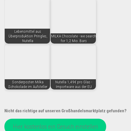
Lebensmittel aus
Überproduktion Pringles,
MILKA Chocolate - we search
Nutella
for 1,2 Mio. Bars
Sonderposten Milka
Nutella 1,49€ pro Glas -
Schokolade im Aufsteller
Importware aus der EU
Nicht das richtige auf unseren Großhandelsmarktplatz gefunden?
Hier kostenlos ein Gesuch einstellen