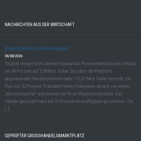
NACHRICHTEN AUS DER WIRTSCHAFT
Shopify hatte ein „Monsterquartal“
06/08/2026
Shopify steigerte im zweiten Quartal laut Pressemitteilung den Umsatz
um 34 Prozent auf 3,58 Mrd. Dollar. Das über die Plattform
abgewickelte Handelsvolumen habe 115,57 Mrd. Dollar erreicht, ein
Plus von 32 Prozent. Präsident Harley Finkelstein sprach von einem
„Monsterquartal“ und verwies auf KI als Wachstumstreiber. Das
Händlergeschäft habe mit 37 Prozent am kräftigsten geschoben. Für
[…]
GEPRÜFTER GROSSHANDELSMARKTPLATZ