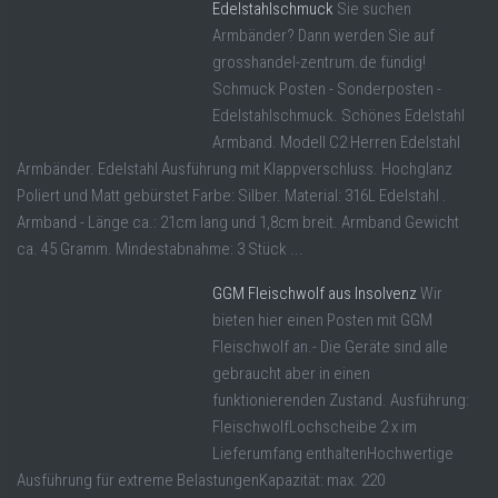
Edelstahlschmuck
Sie suchen
Armbänder? Dann werden Sie auf
grosshandel-zentrum.de fündig!
Schmuck Posten - Sonderposten -
Edelstahlschmuck. Schönes Edelstahl
Armband. Modell C2 Herren Edelstahl
Armbänder. Edelstahl Ausführung mit Klappverschluss. Hochglanz
Poliert und Matt gebürstet Farbe: Silber. Material: 316L Edelstahl .
Armband - Länge ca.: 21cm lang und 1,8cm breit. Armband Gewicht
ca. 45 Gramm. Mindestabnahme: 3 Stück ...
GGM Fleischwolf aus Insolvenz
Wir
bieten hier einen Posten mit GGM
Fleischwolf an.- Die Geräte sind alle
gebraucht aber in einen
funktionierenden Zustand. Ausführung:
FleischwolfLochscheibe 2 x im
Lieferumfang enthaltenHochwertige
Ausführung für extreme BelastungenKapazität: max. 220