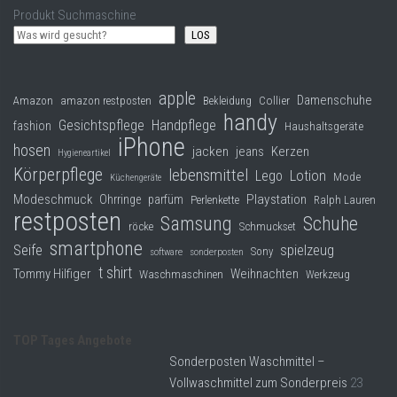
Produkt Suchmaschine
LOS
apple
Damenschuhe
Collier
Amazon
amazon restposten
Bekleidung
handy
Gesichtspflege
Handpflege
fashion
Haushaltsgeräte
iPhone
hosen
jacken
jeans
Kerzen
Hygieneartikel
Körperpflege
lebensmittel
Lego
Lotion
Mode
Küchengeräte
Modeschmuck
Playstation
Ohrringe
parfüm
Perlenkette
Ralph Lauren
restposten
Samsung
Schuhe
röcke
Schmuckset
smartphone
Seife
spielzeug
Sony
software
sonderposten
t shirt
Tommy Hilfiger
Weihnachten
Waschmaschinen
Werkzeug
TOP Tages Angebote
Sonderposten Waschmittel –
Vollwaschmittel zum Sonderpreis
23