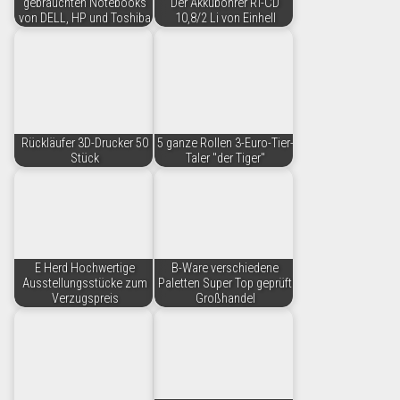
gebrauchten Notebooks
Der Akkubohrer RT-CD
von DELL, HP und Toshiba
10,8/2 Li von Einhell
Rückläufer 3D-Drucker 50
5 ganze Rollen 3-Euro-Tier-
Stück
Taler "der Tiger"
E Herd Hochwertige
B-Ware verschiedene
Ausstellungsstücke zum
Paletten Super Top geprüft
Verzugspreis
Großhandel