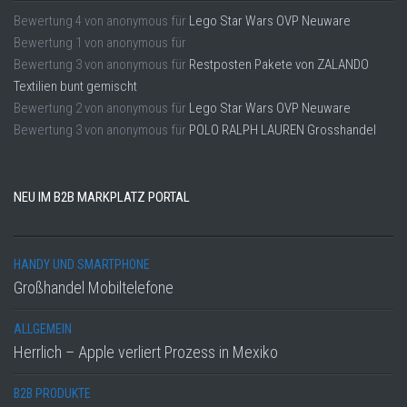
Bewertung
4
von
anonymous
für
Lego Star Wars OVP Neuware
Bewertung
1
von
anonymous
für
Bewertung
3
von
anonymous
für
Restposten Pakete von ZALANDO
Textilien bunt gemischt
Bewertung
2
von
anonymous
für
Lego Star Wars OVP Neuware
Bewertung
3
von
anonymous
für
POLO RALPH LAUREN Grosshandel
NEU IM B2B MARKPLATZ PORTAL
HANDY UND SMARTPHONE
Großhandel Mobiltelefone
ALLGEMEIN
Herrlich – Apple verliert Prozess in Mexiko
B2B PRODUKTE