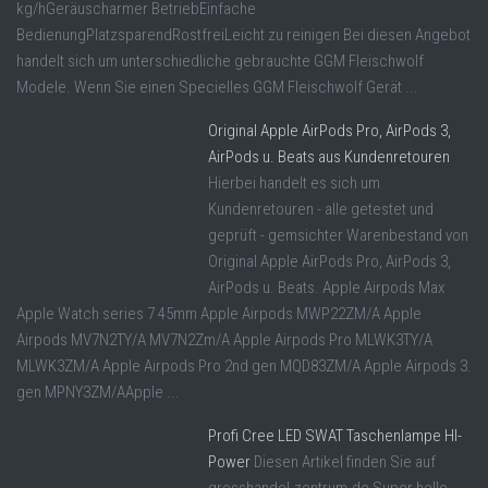
kg/hGeräuscharmer BetriebEinfache
BedienungPlatzsparendRostfreiLeicht zu reinigen Bei diesen Angebot
handelt sich um unterschiedliche gebrauchte GGM Fleischwolf
Modele. Wenn Sie einen Specielles GGM Fleischwolf Gerät ...
Original Apple AirPods Pro, AirPods 3,
AirPods u. Beats aus Kundenretouren
Hierbei handelt es sich um
Kundenretouren - alle getestet und
geprüft - gemsichter Warenbestand von
Original Apple AirPods Pro, AirPods 3,
AirPods u. Beats. Apple Airpods Max
Apple Watch series 7 45mm Apple Airpods MWP22ZM/A Apple
Airpods MV7N2TY/A MV7N2Zm/A Apple Airpods Pro MLWK3TY/A
MLWK3ZM/A Apple Airpods Pro 2nd gen MQD83ZM/A Apple Airpods 3.
gen MPNY3ZM/AApple ...
Profi Cree LED SWAT Taschenlampe HI-
Power
Diesen Artikel finden Sie auf