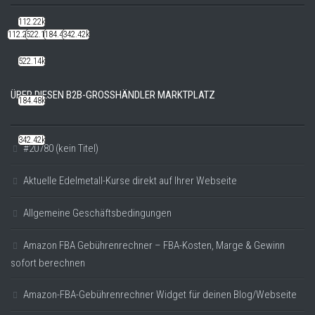
112.22k
112.22k
522.14k
184.48k
342.42k
522.14k
ÜBER DIESEN B2B-GROSSHÄNDLER MARKTPLATZ
184.48k
342.42k
#20780 (kein Titel)
Aktuelle Edelmetall-Kurse direkt auf Ihrer Webseite
Allgemeine Geschäftsbedingungen
Amazon FBA Gebührenrechner – FBA-Kosten, Marge & Gewinn
sofort berechnen
Amazon-FBA-Gebührenrechner Widget für deinen Blog/Webseite