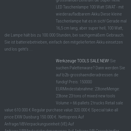
grosshandel-zentrum.de Super helle
LED Taschenlampe 100 Watt SWAT - mit
wiederaufladbarem Akku Diese kleine
Taschenlampe hat es in sich! Gerade mal
16,5 cm lang, aber super hell, 100 Watt,
die Lampe hält bis zu 100.000 Stunden, bei sachgemäßem Gebrauch.
Sie ist batteriebetrieben, einfach den mitgelieferten Akku einsetzen
und los geht's ...
Werkzeuge TOOLS SALE NEW!
Sie
suchen Palettenware? Dann werden Sie
auf b2b-grosshaendleradressen.de
fündig! Preis: 150000
EURMindestabnahme: 23toneMenge:
23tone 23 tons of mixed new tools
Volume > 66 pallets 2 trucks Retail sale
value 610.000 € Regular purchase value 320.000 € Special take-all
price EXW Duisburg 150.000 €. Nettopreis:Auf
Anfrage/VBVerpackungseinheit (VE):Auf