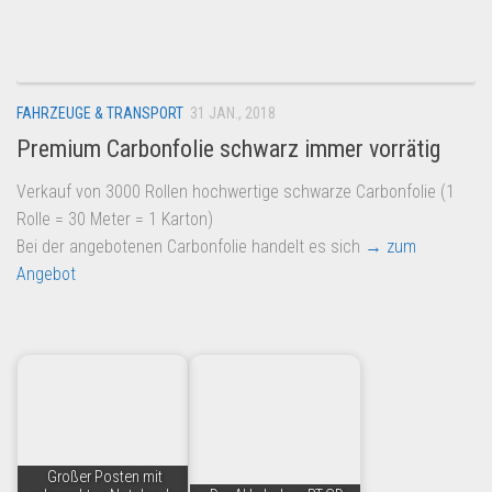
Dropshipping-Produkte
B2B Produkte
Grosshandel
FAHRZEUGE & TRANSPORT
31 JAN., 2018
Amazon
Premium Carbonfolie schwarz immer vorrätig
Aldi
Verkauf von 3000 Rollen hochwertige schwarze Carbonfolie (1
Lidl
Rolle = 30 Meter = 1 Karton)
Kostenlos verkaufen
Bei der angebotenen Carbonfolie handelt es sich
→ zum
Angebot
Anmelden
Kostenlos Registrieren
Newsletter
Großer Posten mit