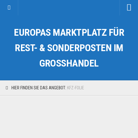
Startseite
EUROPAS MARKTPLATZ FÜR
Kategorien
Auto & Motorrad
REST- & SONDERPOSTEN IM
Drogerie & Tierbedarf
GROSSHANDEL
Fahrzeuge & Transport
Fashion & Mode
Garten & Werkzeug
HIER FINDEN SIE DAS ANGEBOT:
KFZ-FOLIE
Geschäft, Büro & Schreibwaren
Geschenkartikel
Haushaltswaren
Handy und Smartphone
Kosmetik & Pflege