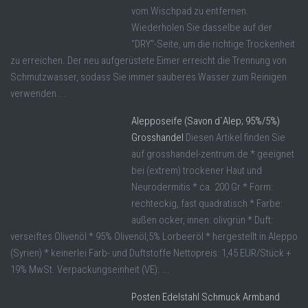
vom Wischpad zu entfernen.
Wiederholen Sie dasselbe auf der
"DRY"-Seite, um die richtige Trockenheit
zu erreichen. Der neu aufgerüstete Eimer erreicht die Trennung von
Schmutzwasser, sodass Sie immer sauberes Wasser zum Reinigen
verwenden ...
Alepposeife (Savon d`Alep; 95%/5%)
Grosshandel
Diesen Artikel finden Sie
auf grosshandel-zentrum.de * geeignet
bei (extrem) trockener Haut und
Neurodermitis * ca. 200 Gr * Form:
rechteckig, fast quadratisch * Farbe:
außen ocker, innen: olivgrün * Duft:
verseiftes Olivenöl * 95% Olivenöl,5% Lorbeeröl * hergestellt in Aleppo
(Syrien) * keinerlei Farb- und Duftstoffe Nettopreis: 1,45 EUR/Stück +
19% MwSt. Verpackungseinheit (VE): ...
Posten Edelstahl Schmuck Armband