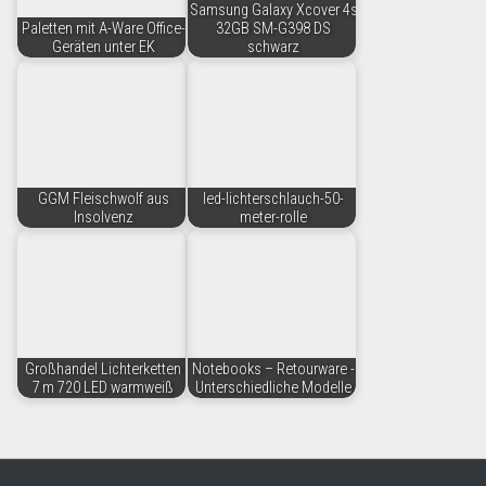
Samsung Galaxy Xcover 4s
Paletten mit A-Ware Office-
32GB SM-G398 DS
Geräten unter EK
schwarz
GGM Fleischwolf aus
led-lichterschlauch-50-
Insolvenz
meter-rolle
Großhandel Lichterketten
Notebooks – Retourware -
7 m 720 LED warmweiß
Unterschiedliche Modelle