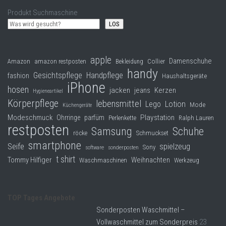
Produkt Suchmaschine
LOS
apple
Damenschuhe
Collier
Amazon
amazon restposten
Bekleidung
handy
Gesichtspflege
Handpflege
fashion
Haushaltsgeräte
iPhone
hosen
jacken
jeans
Kerzen
Hygieneartikel
Körperpflege
lebensmittel
Lego
Lotion
Mode
Küchengeräte
Modeschmuck
Playstation
Ohrringe
parfüm
Perlenkette
Ralph Lauren
restposten
Samsung
Schuhe
röcke
Schmuckset
smartphone
Seife
spielzeug
Sony
software
sonderposten
t shirt
Tommy Hilfiger
Weihnachten
Waschmaschinen
Werkzeug
TOP Tages Angebote
Sonderposten Waschmittel –
Vollwaschmittel zum Sonderpreis
23