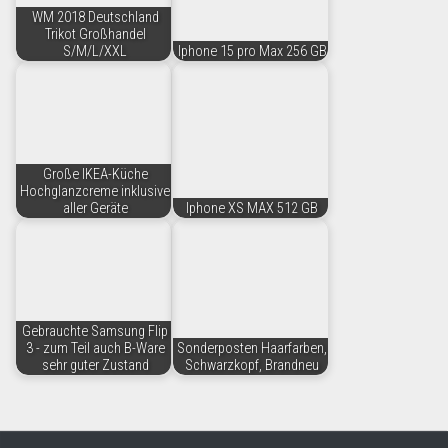
WM 2018 Deutschland
Trikot Großhandel
S/M/L/XXL
Iphone 15 pro Max 256 GB
Große IKEA-Küche
Hochglanzcreme inklusive
aller Geräte
Iphone XS MAX 512 GB
Gebrauchte Samsung Flip
3 - zum Teil auch B-Ware
Sonderposten Haarfarben,
sehr guter Zustand
Schwarzkopf, Brandneu