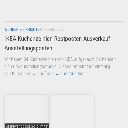
Dropshipping-Produkte
B2B Produkte
Grosshandel
WOHNEN & EINRICHTEN
28 FEB., 2023
Amazon
IKEA Küchenzeihlen Restposten Ausverkauf
Aldi
Ausstellungsposten
Lidl
Wir haben 34 Küchenzeihlen von IKEA aufgekauft. Es handelt
Kostenlos verkaufen
sich um Ausstellungsstücke. Dieses Angebot ist einmalig.
Anmelden
Alle Küchen so wie auf den
→ zum Angebot
Kostenlos Registrieren
Newsletter
Stahlwandpool Solo Imitat