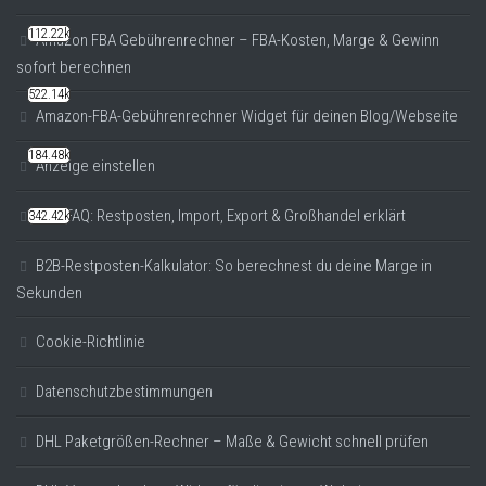
112.22k
Amazon FBA Gebührenrechner – FBA-Kosten, Marge & Gewinn
sofort berechnen
522.14k
Amazon-FBA-Gebührenrechner Widget für deinen Blog/Webseite
184.48k
Anzeige einstellen
B2B-FAQ: Restposten, Import, Export & Großhandel erklärt
342.42k
B2B-Restposten-Kalkulator: So berechnest du deine Marge in
Sekunden
Cookie-Richtlinie
Datenschutzbestimmungen
DHL Paketgrößen-Rechner – Maße & Gewicht schnell prüfen