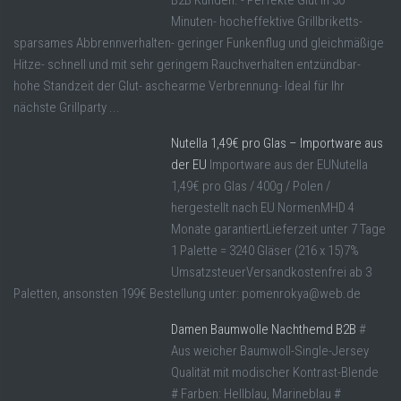
B2B Kunden. - Perfekte Glut in 30
Minuten- hocheffektive Grillbriketts-
sparsames Abbrennverhalten- geringer Funkenflug und gleichmäßige
Hitze- schnell und mit sehr geringem Rauchverhalten entzündbar-
hohe Standzeit der Glut- aschearme Verbrennung- Ideal für Ihr
nächste Grillparty ...
Nutella 1,49€ pro Glas – Importware aus
der EU
Importware aus der EUNutella
1,49€ pro Glas / 400g / Polen /
hergestellt nach EU NormenMHD 4
Monate garantiertLieferzeit unter 7 Tage
1 Palette = 3240 Gläser (216 x 15)7%
UmsatzsteuerVersandkostenfrei ab 3
Paletten, ansonsten 199€ Bestellung unter: pomenrokya@web.de
Damen Baumwolle Nachthemd B2B
#
Aus weicher Baumwoll-Single-Jersey
Qualität mit modischer Kontrast-Blende
# Farben: Hellblau, Marineblau #