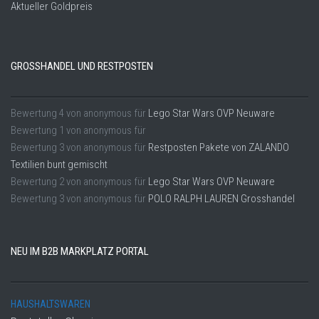
Aktueller Goldpreis
GROSSHANDEL UND RESTPOSTEN
Bewertung
4
von
anonymous
für
Lego Star Wars OVP Neuware
Bewertung
1
von
anonymous
für
Bewertung
3
von
anonymous
für
Restposten Pakete von ZALANDO
Textilien bunt gemischt
Bewertung
2
von
anonymous
für
Lego Star Wars OVP Neuware
Bewertung
3
von
anonymous
für
POLO RALPH LAUREN Grosshandel
NEU IM B2B MARKPLATZ PORTAL
HAUSHALTSWAREN