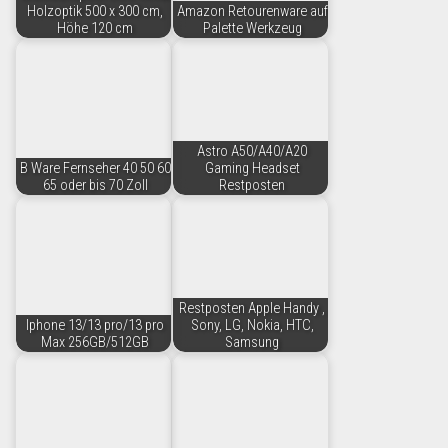
Holzoptik 500 x 300 cm,
Amazon Retourenware auf
Höhe 120 cm
Palette Werkzeug
Astro A50/A40/A20
B Ware Fernseher 40 50 60
Gaming Headset
65 oder bis 70 Zoll
Restposten
Restposten Apple Handy ,
Iphone 13/13 pro/13 pro
Sony, LG, Nokia, HTC,
Max 256GB/512GB
Samsung