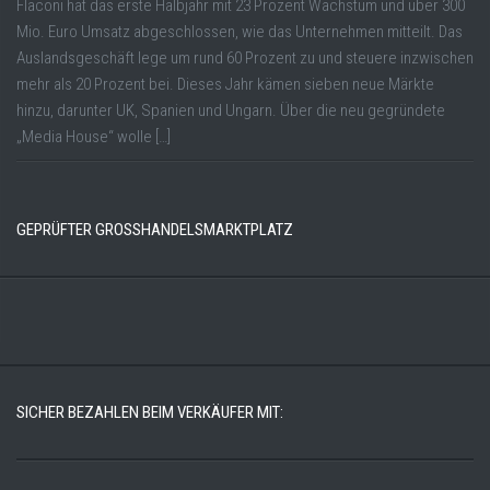
Flaconi hat das erste Halbjahr mit 23 Prozent Wachstum und über 300
Mio. Euro Umsatz abgeschlossen, wie das Unternehmen mitteilt. Das
Auslandsgeschäft lege um rund 60 Prozent zu und steuere inzwischen
mehr als 20 Prozent bei. Dieses Jahr kämen sieben neue Märkte
hinzu, darunter UK, Spanien und Ungarn. Über die neu gegründete
„Media House“ wolle […]
GEPRÜFTER GROSSHANDELSMARKTPLATZ
SICHER BEZAHLEN BEIM VERKÄUFER MIT: