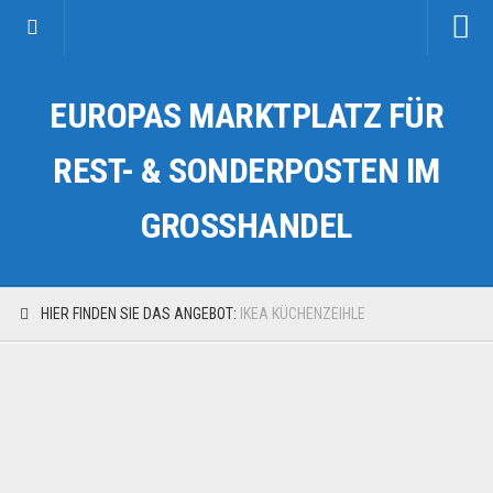
Startseite
EUROPAS MARKTPLATZ FÜR
Kategorien
Auto & Motorrad
REST- & SONDERPOSTEN IM
Drogerie & Tierbedarf
GROSSHANDEL
Fahrzeuge & Transport
Fashion & Mode
Garten & Werkzeug
HIER FINDEN SIE DAS ANGEBOT:
IKEA KÜCHENZEIHLE
Geschäft, Büro & Schreibwaren
Geschenkartikel
Haushaltswaren
Handy und Smartphone
Kosmetik & Pflege