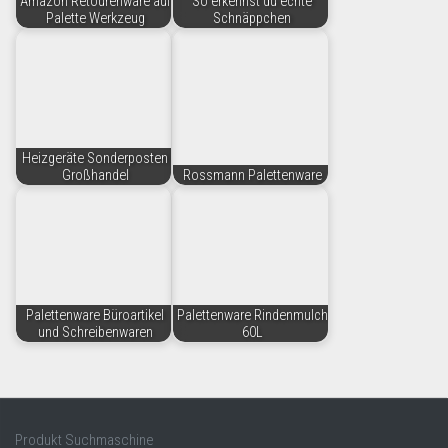
Amazon Retourenware auf
So erkennst du echte
Palette Werkzeug
Schnäppchen
Heizgeräte Sonderposten
Großhandel
Rossmann Palettenware
Palettenware Büroartikel
Palettenware Rindenmulch
und Schreibenwaren
60L
Produkt Suchmaschine