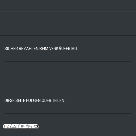
SICHER BEZAHLEN BEIM VERKÄUFER MIT:
DIESE SEITE FOLGEN ODER TEILEN:
112.22k
522.14k
184.48k
342.42k