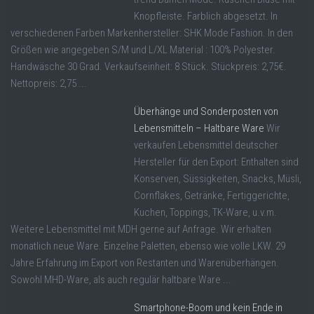
Knopfleiste. Farblich abgesetzt. In
verschiedenen Farben Markenhersteller: SHK Mode Fashion. In den
Größen wie angegeben S/M und L/XL Material : 100% Polyester.
Handwäsche 30 Grad. Verkaufseinheit: 8 Stück. Stückpreis: 2,75€.
Nettopreis: 2,75 ...
Überhänge und Sonderposten von
Lebensmitteln – Haltbare Ware
Wir
verkaufen Lebensmittel deutscher
Hersteller für den Export: Enthalten sind
Konserven, Süssigkeiten, Snacks, Müsli,
Cornflakes, Getränke, Fertiggerichte,
Kuchen, Toppings, TK-Ware, u.v.m.
Weitere Lebensmittel mit MDH gerne auf Anfrage. Wir erhalten
monatlich neue Ware. Einzelne Paletten, ebenso wie volle LKW. 29
Jahre Erfahrung im Export von Restanten und Warenüberhängen.
Sowohl MHD-Ware, als auch regulär haltbare Ware ...
Smartphone-Boom und kein Ende in