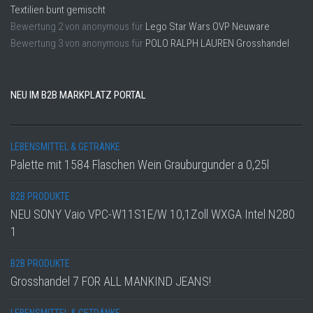
Textilien bunt gemischt
Bewertung
2
von
anonymous
für
Lego Star Wars OVP Neuware
Bewertung
3
von
anonymous
für
POLO RALPH LAUREN Grosshandel
NEU IM B2B MARKPLATZ PORTAL
LEBENSMITTEL & GETRÄNKE
Palette mit 1584 Flaschen Wein Grauburgunder a 0,25l
B2B PRODUKTE
NEU SONY Vaio VPC-W11S1E/W 10,1Zoll WXGA Intel N280
1
B2B PRODUKTE
Grosshandel 7 FOR ALL MANKIND JEANS!