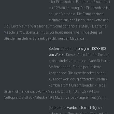
Liter Eismaschine Eisbereiter Eisautomat
mit 12 Watt Leistung. Die Eismaschine ist
neu und Verpackt. Die Eismaschinen
stammen aus den Discounten Netto und
Lidl. Unverkaufte Ware hier zum Schnäpchenpreis StarQ - Eiscreme-
Maschine *) Eisbehälter muss vor Inbetriebnahme mindestens 24
Stunden im Gefrierschrank gekühlt werden Maße: ca ...
Seifenspender Polaris grün 18288100
von Wenko
Diesen Artikel finden Sie auf
grosshandel-zentrum.de - Nachfüllbarer
Seifenspender für die portionierte
Abgabe von Flüssigseife oder Lotion -
Aus hochwertiger, glänzender Keramik
kombiniert mit Chromspender - Farbe:
Grün - Füllmenge ca. 370 ml - Maße (B x H x T): 10 x 16,5 x 9,4 cm
Nettopreis: 3,50 EUR/Stück + 19% MwSt. Verpackungseinheit (VE): 1 ...
Restposten Haribo Tüten a 175g
Wir
haben einen Posten Haribo Tüten mit je