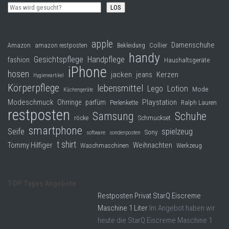
LOS
apple
Damenschuhe
Collier
Amazon
amazon restposten
Bekleidung
handy
Gesichtspflege
Handpflege
fashion
Haushaltsgeräte
iPhone
hosen
jacken
jeans
Kerzen
Hygieneartikel
Körperpflege
lebensmittel
Lego
Lotion
Mode
Küchengeräte
Modeschmuck
Playstation
Ohrringe
parfüm
Perlenkette
Ralph Lauren
restposten
Samsung
Schuhe
röcke
Schmuckset
smartphone
Seife
spielzeug
Sony
software
sonderposten
t shirt
Tommy Hilfiger
Weihnachten
Waschmaschinen
Werkzeug
TOP Tages Angebote
Restposten Privat StarQ Eiscreme
Maschine 1 Liter
Im Angebot haben wir
heute die StarQ Eiscreme Maschine 1