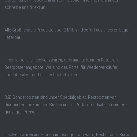
Sollten du ein Produkte in unser Preissuchmschine nicht finden,
schreibe uns direkt an.
Alle Großhandels Produkte über 2 Mill. sind sofort aus unseren Lager
lieferbar.
Finen ie bei uns Insolvenzwaren, gebrauchte Kunden Retouren,
Restpostenangebote. Wir sind das Portal für Wiederverkäufer,
Ladenbesitzer und Onlineshopbetreiber.
B2B Sonderposten sind unser Specialgebiet. Restposten von
Discountern bekommen Sie bei uns im Portal grundsätzlich immer zu
günstigen Preisen.
Insolvenzwaren aus Firmenauflösungen von Bar´s, Restaurants, Büros