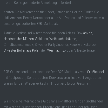
treten. Keine gesonderte Anmeldung erforderlich.
Kaufen Sie Markenmode für Kinder, Damen und Herren. Finden Sie
Lidl, Amazon, Penny, Norma oder auch Aldi Posten und Palettenware in
unseren gut sortierten B2B Marktplatz.
Aktuelle Herbst und Winter Mode für jeden Anlass. Ob
Jacken
,
Handschuhe
,
Mützen
,
Schlitten
,
Weihnachtsbäume
,
Christbaumschmuck, Silvester Party Zubehör, Feuerwerkskörper
Silvester Böller aus Polen
den
Weihnachts
,- oder Silvesterbraten.
B2B-Grosshaendleradressen.de Dein B2B-Marktplatz vom
Großhandel
mit Restposten, Sonderposten, Konkurswaren, Insolvent-Angeboten,
Waren für den Wiederverkauf im Import und Export Geschäft.
Wir sind eine Internationale Großhanels-Plattform für den Großhandel
mit Waren aus Insolvenzen, Produktions- und Lagerüberschüssen