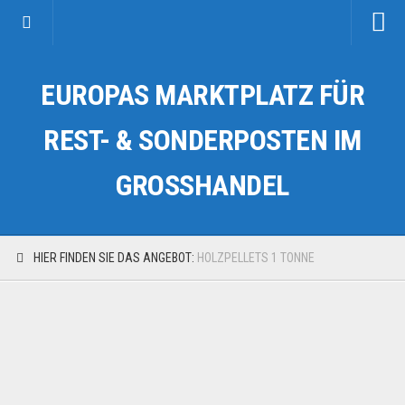
Startseite
EUROPAS MARKTPLATZ FÜR
Kategorien
Auto & Motorrad
REST- & SONDERPOSTEN IM
Drogerie & Tierbedarf
GROSSHANDEL
Fahrzeuge & Transport
Fashion & Mode
Garten & Werkzeug
HIER FINDEN SIE DAS ANGEBOT:
HOLZPELLETS 1 TONNE
Geschäft, Büro & Schreibwaren
Geschenkartikel
Haushaltswaren
Handy und Smartphone
Kosmetik & Pflege