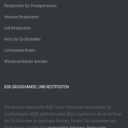
Restposten für Privatpersonen
Amazon Restposten
Lidl Restposten
Infos für Großhändler
Lieferanten finden
Wiederverkäufer werden
B2B GROSSHANDEL UND RESTPOSTEN
Wir sind ein individueller B2B Online Shopping Handelsplatz für
Großeinkäufer (B2B) und Endkunden (B2c). Kaufen Sie direkt im Shop
der Großhändler zu günstigen Preisen. Finden Sie Lieferanten aus
Ihrer Region. Finden Sie
Lebensmittel
,
Kleidung
,
Restposten
,