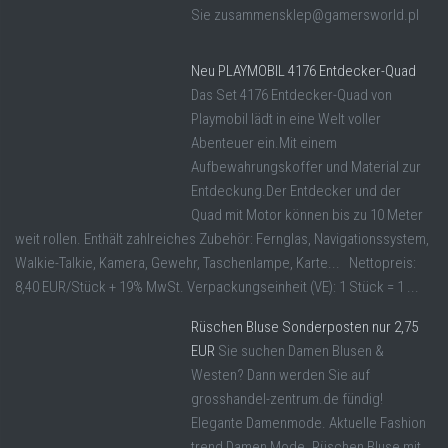
Sie zusammensklep@gamersworld.pl
Neu PLAYMOBIL 4176 Entdecker-Quad
Das Set 4176 Entdecker-Quad von
Playmobil lädt in eine Welt voller
Abenteuer ein.Mit einem
Aufbewahrungskoffer und Material zur
Entdeckung.Der Entdecker und der
Quad mit Motor können bis zu 10 Meter
weit rollen. Enthält zahlreiches Zubehör: Fernglas, Navigationssystem,
Walkie-Talkie, Kamera, Gewehr, Taschenlampe, Karte... Nettopreis:
8,40 EUR/Stück + 19% MwSt. Verpackungseinheit (VE): 1 Stück = 1 ...
Rüschen Bluse Sonderposten nur 2,75
EUR
Sie suchen Damen Blusen &
Westen? Dann werden Sie auf
grosshandel-zentrum.de fündig!
Elegante Damenmode. Aktuelle Fashion
trend Damen Mode. Rüschen Bluse mit