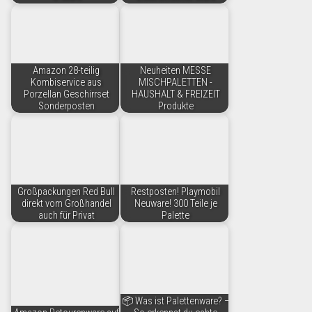
Amazon 28-teilig
Neuheiten MESSE
Kombiservice aus
MISCHPALETTEN -
Porzellan Geschirrset
HAUSHALT & FREIZEIT
Sonderposten
Produkte
Großpackungen Red Bull
Restposten! Playmobil
direkt vom Großhandel
Neuware! 300 Teile je
auch für Privat
Palette
📦 Was ist Palettenware? –