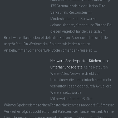
175 Gramm Inhalt in der Haribo Tüte.
Verkauf als Restposten mit
Mindeshaltbarkeit. Schwarze
Johannisbeere, Kirsche und Zitrone Bei
diesen Angebot handelt es sich um
Bruchware. Das bedeutet defekter Karton. Aber die Tüten sind alle
ungeöffnet. Ein Werksverkauf bieten wir leider nicht an.
Artikelnummer vorhandenEAN Code vorhandenPreise ab: ...
Neuware Sonderposten Küchen,- und
Unterhaltungsgeräte
Keine Retouren
Ware - Alles Neuware direkt von
Kaufhäuser die sich einfach nicht mehr
verkaufen liesen oder durch Aktuellere
Ware ersetzt wurde.
MikrowellenRacletteBuffet-
WärmerSpeiseeismaschinenToasterNackenmassagegerätFußmassageger
Verkauf erfolgt ausschließlich auf Paletten. Kein Einzellverkauf. Gerne
könnt Ihr unser zusammen gestellten Listen anfordern. Der Rest steht