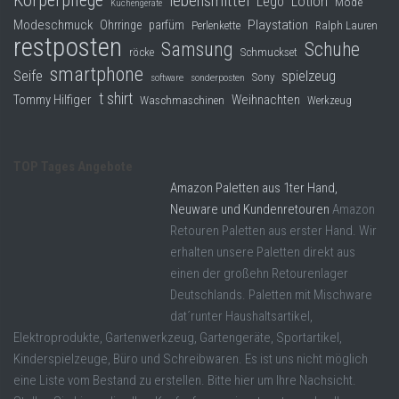
Körperpflege
lebensmittel
Lego
Lotion
Mode
Küchengeräte
Modeschmuck
Playstation
Ohrringe
parfüm
Perlenkette
Ralph Lauren
restposten
Samsung
Schuhe
röcke
Schmuckset
smartphone
Seife
spielzeug
Sony
software
sonderposten
t shirt
Tommy Hilfiger
Weihnachten
Waschmaschinen
Werkzeug
TOP Tages Angebote
Amazon Paletten aus 1ter Hand,
Neuware und Kundenretouren
Amazon
Retouren Paletten aus erster Hand. Wir
erhalten unsere Paletten direkt aus
einen der großehn Retourenlager
Deutschlands. Paletten mit Mischware
dat´runter Haushaltsartikel,
Elektroprodukte, Gartenwerkzeug, Gartengeräte, Sportartikel,
Kinderspielzeuge, Büro und Schreibwaren. Es ist uns nicht möglich
eine Liste vom Bestand zu erstellen. Bitte hier um Ihre Nachsicht.