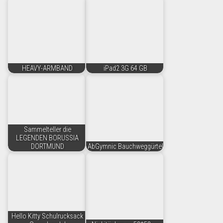
HEAVY-ARMBAND
iPad2 3G 64 GB
Sammelteller die
LEGENDEN BORUSSIA
DORTMUND
AbGymnic Bauchweggürtel
Hello Kitty Schulrucksack