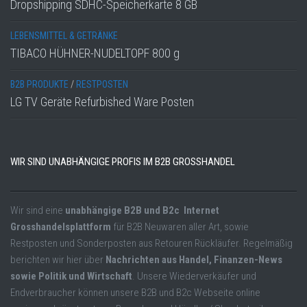
Dropshipping SDHC-Speicherkarte 8 GB
LEBENSMITTEL & GETRÄNKE
TIBACO HÜHNER-NUDELTOPF 800 g
B2B PRODUKTE
/
RESTPOSTEN
LG TV Geräte Refurbished Ware Posten
WIR SIND UNABHÄNGIGE PROFIS IM B2B GROSSHANDEL
Wir sind eine
unabhängige B2B und B2c Internet
Grosshandelsplattform
für B2B Neuwaren aller Art, sowie
Restposten und Sonderposten aus Retouren Rückläufer. Regelmäßig
berichten wir hier über
Nachrichten aus Handel, Finanzen-News
sowie Politik und Wirtschaft
. Unsere Wiederverkäufer und
Endverbraucher können unsere B2B und B2c Webseite online