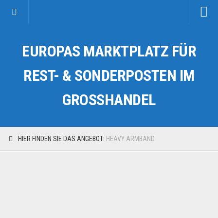
Startseite
EUROPAS MARKTPLATZ FÜR
Kategorien
Auto & Motorrad
REST- & SONDERPOSTEN IM
Drogerie & Tierbedarf
GROSSHANDEL
Fahrzeuge & Transport
Fashion & Mode
Garten & Werkzeug
HIER FINDEN SIE DAS ANGEBOT:
HEAVY ARMBAND
Geschäft, Büro & Schreibwaren
Geschenkartikel
Haushaltswaren
Handy und Smartphone
Kosmetik & Pflege