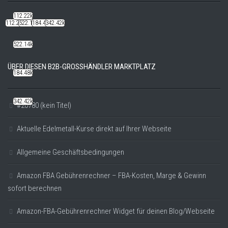
112.22k
112.22k
522.14k
184.48k
342.42k
522.14k
ÜBER DIESEN B2B-GROSSHÄNDLER MARKTPLATZ
184.48k
342.42k
#20780 (kein Titel)
Aktuelle Edelmetall-Kurse direkt auf Ihrer Webseite
Allgemeine Geschäftsbedingungen
Amazon FBA Gebührenrechner – FBA-Kosten, Marge & Gewinn
sofort berechnen
Amazon-FBA-Gebührenrechner Widget für deinen Blog/Webseite