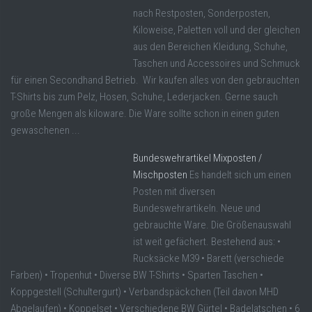
nach Restposten, Sonderposten,
Kiloweise, Paletten voll und der gleichen
aus den Bereichen Kleidung, Schuhe,
Taschen und Accessoires und Schmuck
für einen Secondhand Betrieb. Wir kaufen alles von den gebrauchten
T-Shirts bis zum Pelz, Hosen, Schuhe, Lederjacken. Gerne sauch
große Mengen als kiloware. Die Ware sollte schon in einen guten
gewaschenen ...
Bundeswehrartikel Mixposten /
Mischposten
Es handelt sich um einen
Posten mit diversen
Bundeswehrartikeln. Neue und
gebrauchte Ware. Die Größenauswahl
ist weit gefächert. Bestehend aus: •
Rucksäcke M39 • Barett (verschiede
Farben) • Tropenhut • Diverse BW T-Shirts • Sparten Taschen •
Koppgestell (Schultergurt) • Verbandspäckchen (Teil davon MHD
Abgelaufen) • Koppelset • Verschiedene BW Gürtel • Badelatschen • 6