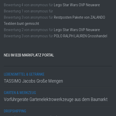
Bewertung
4
von
anonymous
für
Lego Star Wars OVP Neuware
Bewertung
1
von
anonymous
für
Bewertung
3
von
anonymous
für
Restposten Pakete von ZALANDO
Textilien bunt gemischt
Bewertung
2
von
anonymous
für
Lego Star Wars OVP Neuware
Bewertung
3
von
anonymous
für
POLO RALPH LAUREN Grosshandel
NEU IM B2B MARKPLATZ PORTAL
LEBENSMITTEL & GETRÄNKE
TASSIMO Jacobs Große Mengen
GARTEN & WERKZEUG
Vorführgeräte Gartenelektrowerkzeuge aus dem Baumarkt
DROPSHIPPING