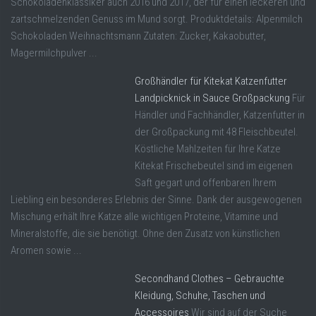
Schokoladenklassiker auch 2016 und 2017, der für einen leckeren und
zartschmelzenden Genuss im Mund sorgt. Produktdetails: Alpenmilch
Schokoladen Weihnachtsmann Zutaten: Zucker, Kakaobutter,
Magermilchpulver ...
Großhändler für Kitekat Katzenfutter
Landpicknick in Sauce Großpackung
Für
Händler und Fachhändler, Katzenfutter in
der Großpackung mit 48 Fleischbeutel.
Köstliche Mahlzeiten für Ihre Katze
Kitekat Frischebeutel sind im eigenen
Saft gegart und offenbaren Ihrem
Liebling ein besonderes Erlebnis der Sinne. Dank der ausgewogenen
Mischung erhält Ihre Katze alle wichtigen Proteine, Vitamine und
Mineralstoffe, die sie benötigt. Ohne den Zusatz von künstlichen
Aromen sowie ...
Secondhand Clothes – Gebrauchte
Kleidung, Schuhe, Taschen und
Accessoires
Wir sind auf der Suche