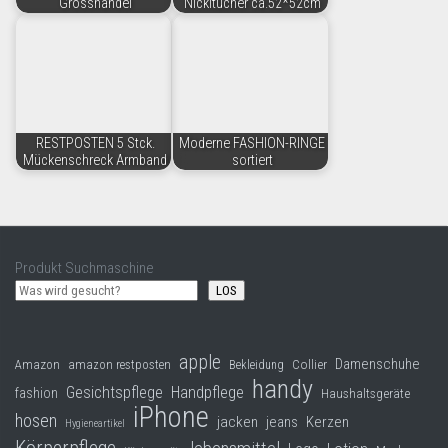
Grosshandel
Nickitücher ca.52*52cm
RESTPOSTEN 5 Stck.
Moderne FASHION-RINGE
Mückenschreck Armband
sortiert
Produkt Suchmaschine
LOS
apple
Damenschuhe
Collier
Amazon
amazon restposten
Bekleidung
handy
Gesichtspflege
Handpflege
fashion
Haushaltsgeräte
iPhone
hosen
jacken
jeans
Kerzen
Hygieneartikel