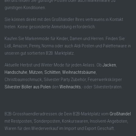
Bei uns finden Sie günstige Posten oder auch Markenware zu
günstigen Konditionen.
Sie können direkt mit den Großhändler Ihres vertrauens in Kontakt
treten. Keine gesonderte Anmeldung erforderlich.
Kaufen Sie Markenmode für Kinder, Damen und Herren. Finden Sie
Lidl, Amazon, Penny, Norma oder auch Aldi Posten und Palettenware in
unseren gut sortierten B2B Marktplatz.
Aktuelle Herbst und Winter Mode für jeden Anlass. Ob
Jacken
,
Handschuhe
,
Mützen
,
Schlitten
,
Weihnachtsbäume
,
Christbaumschmuck, Silvester Party Zubehör, Feuerwerkskörper
Silvester Böller aus Polen
den
Weihnachts
,- oder Silvesterbraten.
B2B-Grosshaendleradressen.de Dein B2B-Marktplatz vom
Großhandel
mit Restposten, Sonderposten, Konkurswaren, Insolvent-Angeboten,
Waren für den Wiederverkauf im Import und Export Geschäft.